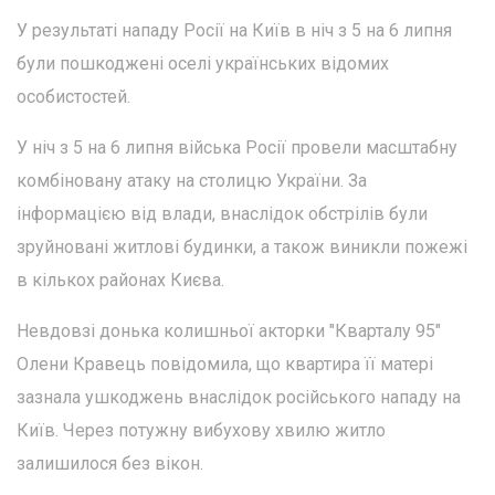
У результаті нападу Росії на Київ в ніч з 5 на 6 липня
були пошкоджені оселі українських відомих
особистостей.
У ніч з 5 на 6 липня війська Росії провели масштабну
комбіновану атаку на столицю України. За
інформацією від влади, внаслідок обстрілів були
зруйновані житлові будинки, а також виникли пожежі
в кількох районах Києва.
Невдовзі донька колишньої акторки "Кварталу 95"
Олени Кравець повідомила, що квартира її матері
зазнала ушкоджень внаслідок російського нападу на
Київ. Через потужну вибухову хвилю житло
залишилося без вікон.