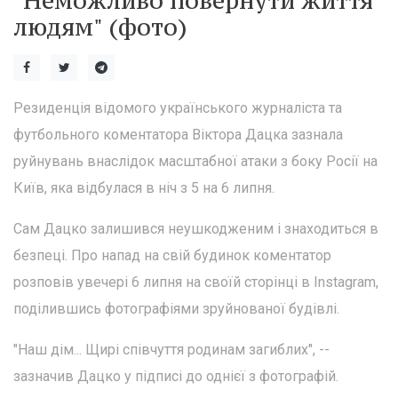
"Неможливо повернути життя
людям" (фото)
Резиденція відомого українського журналіста та
футбольного коментатора Віктора Дацка зазнала
руйнувань внаслідок масштабної атаки з боку Росії на
Київ, яка відбулася в ніч з 5 на 6 липня.
Сам Дацко залишився неушкодженим і знаходиться в
безпеці. Про напад на свій будинок коментатор
розповів увечері 6 липня на своїй сторінці в Instagram,
поділившись фотографіями зруйнованої будівлі.
"Наш дім... Щирі співчуття родинам загиблих", --
зазначив Дацко у підписі до однієї з фотографій.