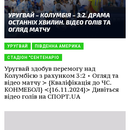
УРУГВАЙ
ПІВДЕННА АМЕРИКА
СТАДІОН "СЕНТЕНАРІО
Уругвай здобув перемогу над
Колумбією з рахунком 3:2 ⋆ Огляд та
відео матчу ≻ {Кваліфікація до ЧС.
КОНМЕБОЛ} ≺{16.11.2024}≻ Дивіться
відео голів на СПОРТ.UA