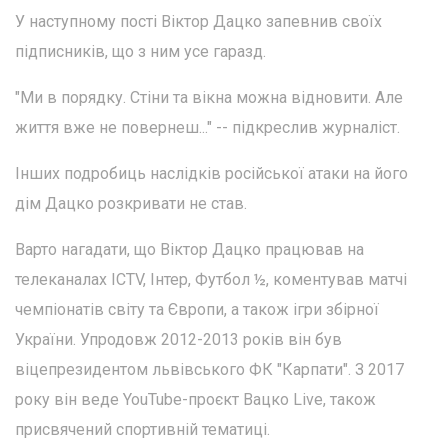
У наступному пості Віктор Дацко запевнив своїх
підписників, що з ним усе гаразд.
"Ми в порядку. Стіни та вікна можна відновити. Але
життя вже не повернеш..." -- підкреслив журналіст.
Інших подробиць наслідків російської атаки на його
дім Дацко розкривати не став.
Варто нагадати, що Віктор Дацко працював на
телеканалах ICTV, Інтер, Футбол ½, коментував матчі
чемпіонатів світу та Європи, а також ігри збірної
України. Упродовж 2012-2013 років він був
віцепрезидентом львівського ФК "Карпати". З 2017
року він веде YouTube-проєкт Вацко Live, також
присвячений спортивній тематиці.