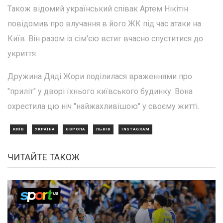
Також відомий український співак Артем Нікітін
повідомив про влучання в його ЖК під час атаки на
Київ. Він разом із сім'єю встиг вчасно спуститися до
укриття.
Дружина Дяді Жори поділилася враженнями про
"приліт" у дворі їхнього київського будинку. Вона
охрестила цю ніч "найжахливішою" у своєму житті.
КИЇВ
УКРАЇНА
ЄВРОПА
ЛЬВІВ
INSTAGRAM
ЧИТАЙТЕ ТАКОЖ