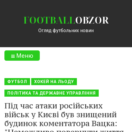
FOOTBALL
OBZOR
Огляд футбольних новин
Меню
ФУТБОЛ
ХОКЕЙ НА ЛЬОДУ
ПОЛІТИКА ТА ДЕРЖАВНЕ УПРАВЛІННЯ
Під час атаки російських
військ у Києві був знищений
будинок коментатора Вацка: