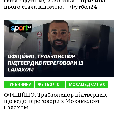
світу з футболу 2030 року – причина
цього стала відомою. – Футбол24
ТУРЕЧЧИНА
ФУТБОЛІСТ
МОХАМЕД САЛАХ
ОФІЦІЙНО. Трабзонспор підтвердив,
що веде переговори з Мохамедом
Салахом.