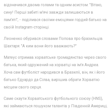
відзначився двома голами та одним асистом. "Вітаю,
сину! Перші забиті м'ячі завжди залишаються в
пам'яті", - поділився своїми емоціями гордий батько на
своїй Instagram-сторінці.
Леоненко обурився словами Попова про бразильців
Шахтаря: "А ким вони його вважають?"
Матеус отримав хорватське громадянство через свого
батька, який одружений на хорватці на ім'я Андреа.
Хоча сам футболіст народився в Бразилії, він, як і його
батько Едуардо да Сілва, вирішив обрати Хорватію
місцем свого серця.
Саме скаути Хорватського футбольного союзу (HNS),
які займаються пошуком талантів у Південній Америці,