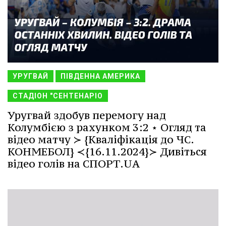
УРУГВАЙ
ПІВДЕННА АМЕРИКА
СТАДІОН "СЕНТЕНАРІО
Уругвай здобув перемогу над
Колумбією з рахунком 3:2 ⋆ Огляд та
відео матчу ≻ {Кваліфікація до ЧС.
КОНМЕБОЛ} ≺{16.11.2024}≻ Дивіться
відео голів на СПОРТ.UA