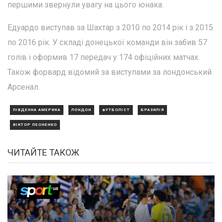
першими звернули увагу на цього юнака.
Едуардо виступав за Шахтар з 2010 по 2014 рік і з 2015
по 2016 рік. У складі донецької команди він забив 57
голів і оформив 17 передач у 174 офіційних матчах.
Також форвард відомий за виступами за лондонський
Арсенал.
ПІВДЕННА АМЕРИКА
ЛОНДОН
ФУТБОЛІСТ
БРАЗИЛІЯ
ВІКТОР ЛЕОНЕНКО
ЧИТАЙТЕ ТАКОЖ