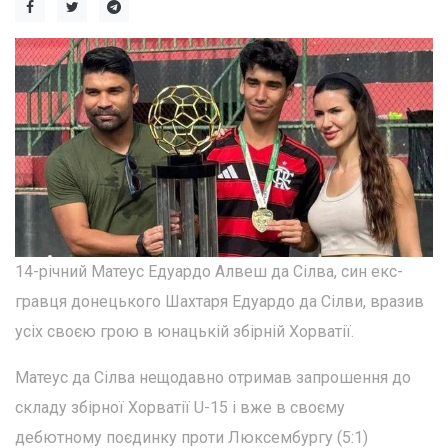
14-річний Матеус Едуардо Алвеш да Сілва, син екс-
гравця донецького Шахтаря Едуардо да Сілви, вразив
усіх своєю грою в юнацькій збірній Хорватії.
Матеус да Сілва нещодавно отримав запрошення до
складу збірної Хорватії U-15 і вже в своєму
дебютному поєдинку проти Люксембургу (5:1)