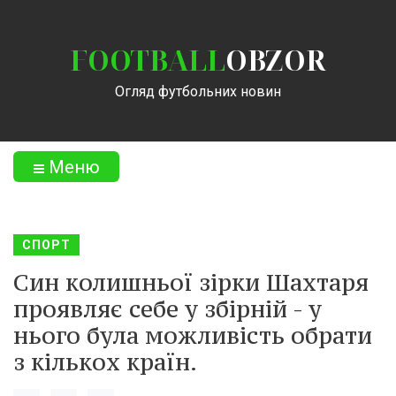
FOOTBALL
OBZOR
Огляд футбольних новин
Меню
СПОРТ
Син колишньої зірки Шахтаря
проявляє себе у збірній - у
нього була можливість обрати
з кількох країн.