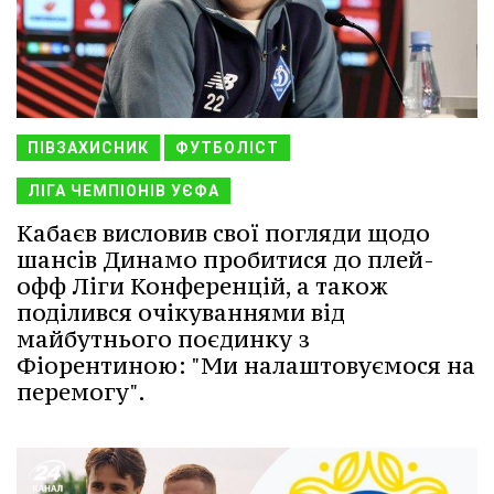
ПІВЗАХИСНИК
ФУТБОЛІСТ
ЛІГА ЧЕМПІОНІВ УЄФА
Кабаєв висловив свої погляди щодо
шансів Динамо пробитися до плей-
офф Ліги Конференцій, а також
поділився очікуваннями від
майбутнього поєдинку з
Фіорентиною: "Ми налаштовуємося на
перемогу".