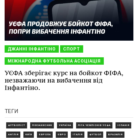
ДЖАННІ ІНФАНТІНО
СПОРТ
МІЖНАРОДНА ФУТБОЛЬНА АСОЦІАЦІЯ
УЄФА зберігає курс на бойкот ФІФА,
незважаючи на вибачення від
Інфантіно.
ТЕГИ
ФУТБОЛІСТ
ПІВЗАХИСНИК
УКРАЇНА
ЛІГА ЧЕМПІОНІВ УЄФА
ІСПАНІЯ
АНГЛІЯ
КИЇВ
ЄВРОПА
ЄВРО
ІТАЛІЯ
ФУТБОЛ
БРАЗИЛІЯ