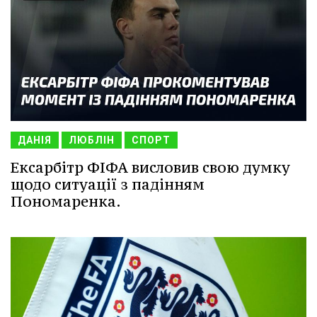
ДАНІЯ
ЛЮБЛІН
СПОРТ
Ексарбітр ФІФА висловив свою думку
щодо ситуації з падінням
Пономаренка.