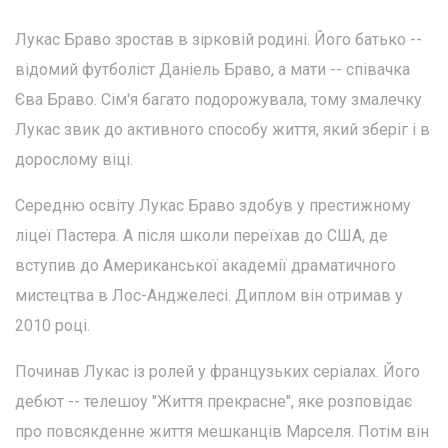
Лукас Браво зростав в зірковій родині. Його батько --
відомий футболіст Даніель Браво, а мати -- співачка
Єва Браво. Сім'я багато подорожувала, тому змалечку
Лукас звик до активного способу життя, який зберіг і в
дорослому віці.
Середню освіту Лукас Браво здобув у престижному
ліцеї Пастера. А після школи переїхав до США, де
вступив до Американської академії драматичного
мистецтва в Лос-Анджелесі. Диплом він отримав у
2010 році.
Починав Лукас із ролей у французьких серіалах. Його
дебют -- телешоу "Життя прекрасне", яке розповідає
про повсякденне життя мешканців Марселя. Потім він