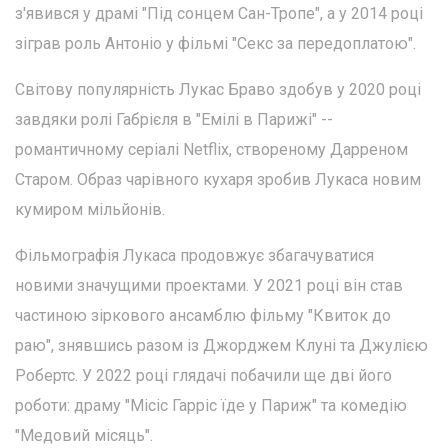
з'явився у драмі "Під сонцем Сан-Тропе", а у 2014 році
зіграв роль Антоніо у фільмі "Секс за передоплатою".
Світову популярність Лукас Браво здобув у 2020 році
завдяки ролі Габрієля в "Емілі в Парижі" --
романтичному серіалі Netflix, створеному Дарреном
Старом. Образ чарівного кухаря зробив Лукаса новим
кумиром мільйонів.
Фільмографія Лукаса продовжує збагачуватися
новими значущими проектами. У 2021 році він став
частиною зіркового ансамблю фільму "Квиток до
раю", знявшись разом із Джорджем Клуні та Джулією
Робертс. У 2022 році глядачі побачили ще дві його
роботи: драму "Місіс Гарріс їде у Париж" та комедію
"Медовий місяць".