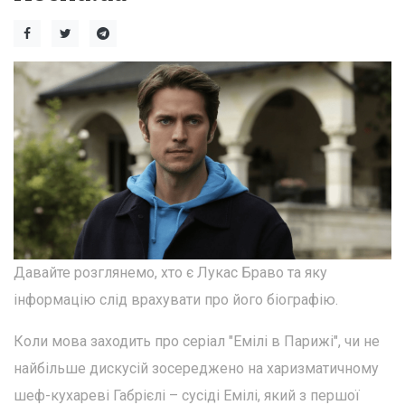
Давайте розглянемо, хто є Лукас Браво та яку
інформацію слід врахувати про його біографію.
Коли мова заходить про серіал "Емілі в Парижі", чи не
найбільше дискусій зосереджено на харизматичному
шеф-кухареві Габрієлі – сусіді Емілі, який з першої