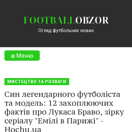
FOOTBALL
OBZOR
Огляд футбольних новин
Меню
МИСТЕЦТВО ТА РОЗВАГИ
Син легендарного футболіста
та модель: 12 захоплюючих
фактів про Лукаса Браво, зірку
серіалу "Емілі в Парижі" -
Hochu.ua