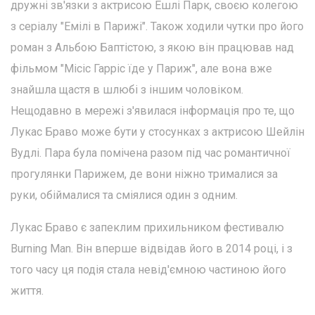
дружні зв'язки з актрисою Ешлі Парк, своєю колегою
з серіалу "Емілі в Парижі". Також ходили чутки про його
роман з Альбою Баптістою, з якою він працював над
фільмом "Місіс Гарріс їде у Париж", але вона вже
знайшла щастя в шлюбі з іншим чоловіком.
Нещодавно в мережі з'явилася інформація про те, що
Лукас Браво може бути у стосунках з актрисою Шейлін
Вудлі. Пара була помічена разом під час романтичної
прогулянки Парижем, де вони ніжно трималися за
руки, обіймалися та сміялися один з одним.
Лукас Браво є запеклим прихильником фестивалю
Burning Man. Він вперше відвідав його в 2014 році, і з
того часу ця подія стала невід'ємною частиною його
життя.