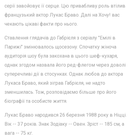
серії завойовує її серце. Цю привабливу роль втілив
французький актор Лукас Браво. Далі на Хочу! вас
чекають цікаві факти про нього.
Ставлення глядачів до Габрієля з серіалу "Емілі в
Парижі" змінювалось щосезону. Спочатку жіноча
аудиторія шоу була закохана в цього шеф-кухаря,
однак згодом назвала його ред-флегом через доволі
суперечливі дії в стосунках. Однак любов до актора
Лукаса Браво, який зіграв Габрієля, не надто
зменшилась. Тож, розповідаємо більше про його
біографії та особисте життя.
Лукас Браво народився 26 березня 1988 року в Ніцці.
Вік -- 37 років. Знак Зодіаку -- Овен. Зріст -- 185 см, а
вага -- 75 кг.