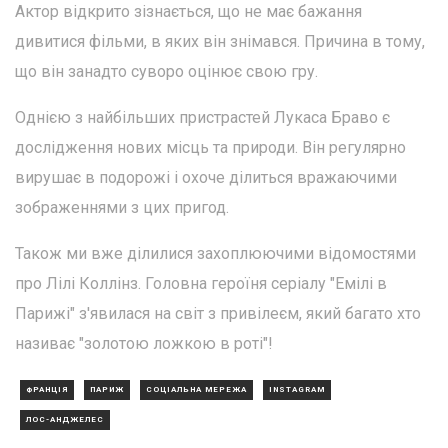
Актор відкрито зізнається, що не має бажання
дивитися фільми, в яких він знімався. Причина в тому,
що він занадто суворо оцінює свою гру.
Однією з найбільших пристрастей Лукаса Браво є
дослідження нових місць та природи. Він регулярно
вирушає в подорожі і охоче ділиться вражаючими
зображеннями з цих пригод.
Також ми вже ділилися захоплюючими відомостями
про Лілі Коллінз. Головна героїня серіалу "Емілі в
Парижі" з'явилася на світ з привілеєм, який багато хто
називає "золотою ложкою в роті"!
ФРАНЦІЯ
ПАРИЖ
СОЦІАЛЬНА МЕРЕЖА
INSTAGRAM
ЛОС-АНДЖЕЛЕС