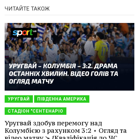
ЧИТАЙТЕ ТАКОЖ
УРУГВАЙ
ПІВДЕННА АМЕРИКА
СТАДІОН "СЕНТЕНАРІО
Уругвай здобув перемогу над
Колумбією з рахунком 3:2 ⋆ Огляд та
відео матчу ≻ {Кваліфікація до ЧС.