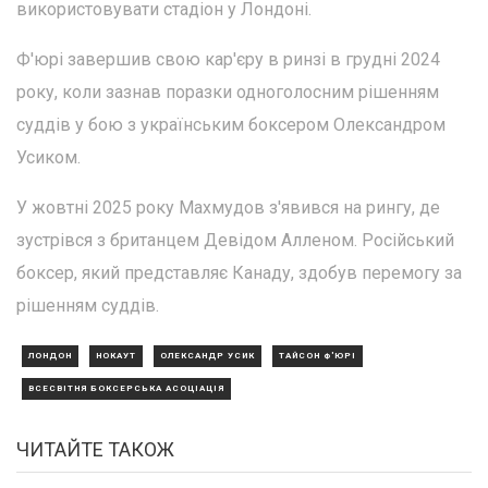
використовувати стадіон у Лондоні.
Ф'юрі завершив свою кар'єру в ринзі в грудні 2024
року, коли зазнав поразки одноголосним рішенням
суддів у бою з українським боксером Олександром
Усиком.
У жовтні 2025 року Махмудов з'явився на рингу, де
зустрівся з британцем Девідом Алленом. Російський
боксер, який представляє Канаду, здобув перемогу за
рішенням суддів.
ЛОНДОН
НОКАУТ
ОЛЕКСАНДР УСИК
ТАЙСОН Ф'ЮРІ
ВСЕСВІТНЯ БОКСЕРСЬКА АСОЦІАЦІЯ
ЧИТАЙТЕ ТАКОЖ