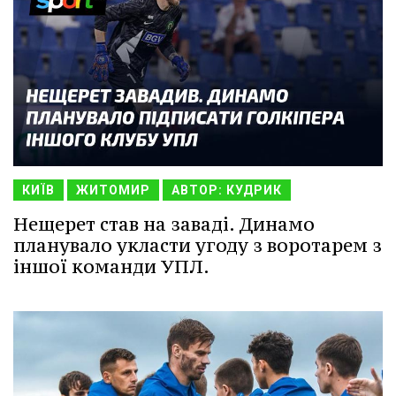
КИЇВ
ЖИТОМИР
АВТОР: КУДРИК
Нещерет став на заваді. Динамо
планувало укласти угоду з воротарем з
іншої команди УПЛ.