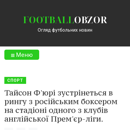
FOOTBALL
OBZOR
Огляд футбольних новин
Меню
СПОРТ
Тайсон Ф'юрі зустрінеться в
рингу з російським боксером
на стадіоні одного з клубів
англійської Прем'єр-ліги.