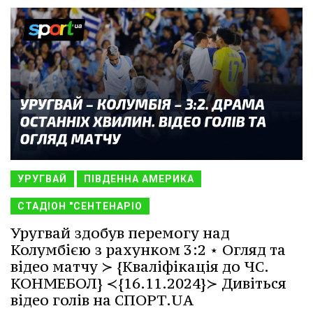
УРУГВАЙ
ПІВДЕННА АМЕРИКА
СТАДІОН "СЕНТЕНАРІО
Уругвай здобув перемогу над
Колумбією з рахунком 3:2 ⋆ Огляд та
відео матчу ≻ {Кваліфікація до ЧС.
КОНМЕБОЛ} ≺{16.11.2024}≻ Дивіться
відео голів на СПОРТ.UA