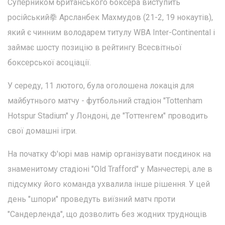
Суперником британського боксера виступить
російський拳 Арсланбек Махмудов (21-2, 19 нокаутів),
який є чинним володарем титулу WBA Inter-Continental і
займає шосту позицію в рейтингу Всесвітньої
боксерської асоціації.
У середу, 11 лютого, була оголошена локація для
майбутнього матчу - футбольний стадіон "Tottenham
Hotspur Stadium" у Лондоні, де "Тоттенгем" проводить
свої домашні ігри.
На початку Ф'юрі мав намір організувати поєдинок на
знаменитому стадіоні "Old Trafford" у Манчестері, але в
підсумку його команда ухвалила інше рішення. У цей
день "шпори" проведуть виїзний матч проти
"Сандерленда", що дозволить без жодних труднощів