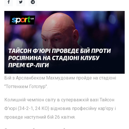
Бій з Арсланбеком Махмудовим пройде на стадіоні
"Тоттенхем Готспур".
Колишній чемпіон світу в суперважкій вазі Тайсон
Ф'юрі (34-2-1, 24 КО) відновив професійну кар'єру і
проведе наступний бій 26 квітня.