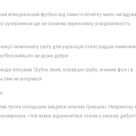
ий атакувальний футбол від самого початку мало нагадув
о із суперником ще не означає переконану усвідомленість
кації чемпіонату світу для українців стало радше каменем
 футбол вийшло не дуже добре.
анди зіпсував Трубін, який, зігравши грубо, вчинив фол і в
им сам не впорався.
і.
став трохи солодшим завдяки новому гравцеві. Наприкінці 
номаренка, і той зумів відзначитися голом у своєму дебю