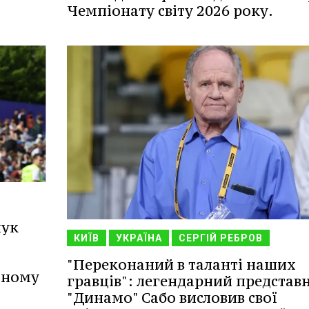
Чемпіонату світу 2026 року.
чук
КИЇВ
УКРАЇНА
СЕРГІЙ РЕБРОВ
"Переконаний в таланті наших
ьному
гравців": легендарний представ
"Динамо" Сабо висловив свої