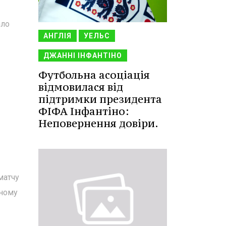
ало
АНГЛІЯ
УЕЛЬС
ДЖАННІ ІНФАНТІНО
Футбольна асоціація
відмовилася від
підтримки президента
ФІФА Інфантіно:
Неповернення довіри.
матчу
тному