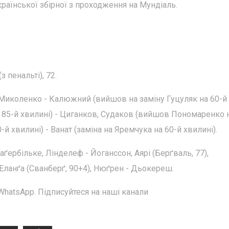
української збірної з проходження на Мундіаль.
 пенальті), 72.
р, Миколенко - Калюжний (вийшов на заміну Гуцуляк на 60-й
 85-й хвилині) - Циганков, Судаков (вийшов Пономаренко н
й хвилині) - Ванат (заміна на Яремчука на 60-й хвилині).
аґербільке, Лінделеф - Йоганссон, Аярі (Берґваль, 77),
 Еланґа (Сванберґ, 90+4), Нюґрен - Дьокереш.
WhatsApp. Підписуйтеся на наші канали