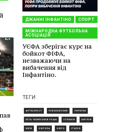
й
ДЖАННІ ІНФАНТІНО
СПОРТ
МІЖНАРОДНА ФУТБОЛЬНА
АСОЦІАЦІЯ
УЄФА зберігає курс на
бойкот ФІФА,
незважаючи на
вибачення від
Інфантіно.
ТЕГИ
ФУТБОЛІСТ
ПІВЗАХИСНИК
УКРАЇНА
упав
ЛІГА ЧЕМПІОНІВ УЄФА
ІСПАНІЯ
АНГЛІЯ
ф
КИЇВ
ЄВРОПА
ЄВРО
ІТАЛІЯ