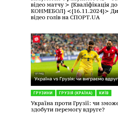
відео матчу ≻ {Кваліфікація до
КОНМЕБОЛ} ≺{16.11.2024}≻ Ди
відео голів на СПОРТ.UA
ГРУЗИНИ
ГРУЗІЯ (КРАЇНА)
КИЇВ
Україна проти Грузії: чи змож
здобути перемогу вдруге?