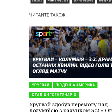
УКРАЇНА
РОМАН ЯРЕМЧУК
СЕРГІЙ РЕБРОВ
ТРЕНЕР (С
ЧИТАЙТЕ ТАКОЖ
УРУГВАЙ
ПІВДЕННА АМЕРИКА
СТАДІОН "СЕНТЕНАРІО
Уругвай здобув перемогу над
Колумбією з рахунком 3:2 ⋆ Ог