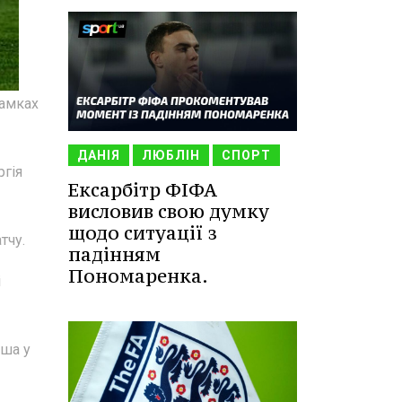
рамках
ДАНІЯ
ЛЮБЛІН
СПОРТ
ргія
Ексарбітр ФІФА
висловив свою думку
щодо ситуації з
тчу.
падінням
Пономаренка.
і
еша у