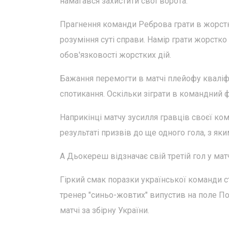
намагався захистити свої ворота.
Прагнення команди Реброва грати в жорстк
розуміння суті справи. Намір грати жорстк
обов'язковості жорстких дій.
Бажання перемогти в матчі плейофу кваліфі
спотикання. Оскільки зіграти в командний
Наприкінці матчу зусилля гравців своєї ком
результаті призвів до ще одного гола, з як
А Дьокереш відзначає свій третій гол у матч
Гіркий смак поразки української команди 
тренер "синьо-жовтих" випустив на поле По
матчі за збірну України.