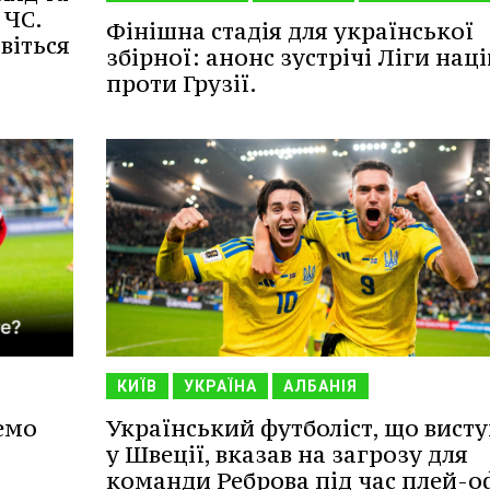
 ЧС.
Фінішна стадія для української
віться
збірної: анонс зустрічі Ліги наці
проти Грузії.
КИЇВ
УКРАЇНА
АЛБАНІЯ
емо
Український футболіст, що вист
у Швеції, вказав на загрозу для
команди Реброва під час плей-о