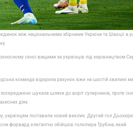
 поєдинок між національними збірними України та Швеції в 
ку.
реносному сенсі вищими за українців під керівництвом Се
дська команда відкрила рахунок вже на шостій хвилині ма
зосереджено шукала шляхи до воріт суперників, проте їхн
хисних діях.
йму, українцям поставили новий виклик. Другий гол Дьокер
коли форвард елегантно обійшов голкіпера Трубіна, який