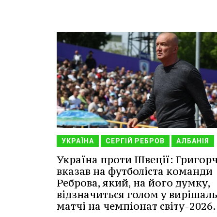
УКРАЇНА
СЕРГІЙ РЕБРОВ
АЛБАНІЯ
Україна проти Швеції: Григор
вказав на футболіста команди
Реброва, який, на його думку,
відзначиться голом у вирішал
матчі на чемпіонат світу-2026.