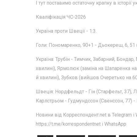
І тут поставимо остаточну крапку в історії 
Кваліфікація ЧС-2026
Україна проти Швеції - 1:3.
Голи: Пономаренко, 90+1 - Дьокереш, 6, 51 (з
Україна: Трубін - Тимчик, Забарний, Бонда
хвилині), Ярмолюк (заміна на Шапаренка на
й хвилині), Зубков (вийшов Очеретько на 60-
Швеція: Нордфельдт - Гін (Старфельт, 37), Л
Карлстрьом - Гудмундссон (Свенссон, 77) -
Новини від Корреспондент.net в Telegram і 
https://t.me/korrespondentnet і WhatsApp