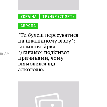
УКРАЇНА
ТРЕНЕР (СПОРТ)
ЄВРОПА
"Ти будеш пересуватися
на інвалідному візку":
колишня зірка
"Динамо" поділився
а 77-
причинами, чому
відмовився від
алкоголю.