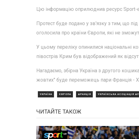
Цю інформацію оприлюднив ресурс Sport-ex
Протест буде подано у зв'язку з тим, що пі
оголосила про країни Європи, які не зможуть
У цьому переліку опинилися національні ком
півострів Крим був відображений як відсутн
Нагадаємо, збірна Україна з другого кошик
жовтих" буде переможець пари Франція - Хор
УКРАЇНА
ЄВРОПА
ФРАНЦІЯ
УКРАЇНСЬКА АСОЦІАЦІЯ Ф
ЧИТАЙТЕ ТАКОЖ