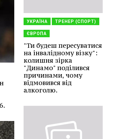
УКРАЇНА
ТРЕНЕР (СПОРТ)
ЄВРОПА
"Ти будеш пересуватися
на інвалідному візку":
колишня зірка
"Динамо" поділився
причинами, чому
відмовився від
н
алкоголю.
6.