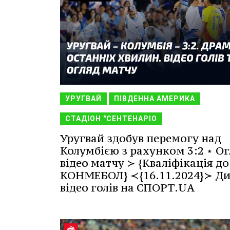
УРУГВАЙ
ПІВДЕННА АМЕРИКА
СТАДІОН "СЕНТЕНАРІО
Уругвай здобув перемогу над
Колумбією з рахунком 3:2 ⋆ Ог
відео матчу ≻ {Кваліфікація до
КОНМЕБОЛ} ≺{16.11.2024}≻ Ди
відео голів на СПОРТ.UA