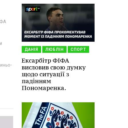
ІФА
и
ДАНІЯ
ЛЮБЛІН
СПОРТ
Ексарбітр ФІФА
синьо-
висловив свою думку
щодо ситуації з
падінням
Пономаренка.