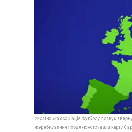
Українська асоціація футболу планує звернут
жеребкування продемонструвала карту Євро