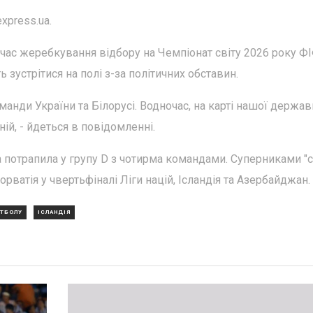
press.ua.
д час жеребкування відбору на Чемпіонат світу 2026 року Ф
 зустрітися на полі з-за політичних обставин.
анди України та Білорусі. Водночас, на карті нашої держав
ій, - йдеться в повідомленні.
а потрапила у групу D з чотирма командами. Суперниками "
ватія у чвертьфіналі Ліги націй, Ісландія та Азербайджан.
УТБОЛУ
ІСЛАНДІЯ