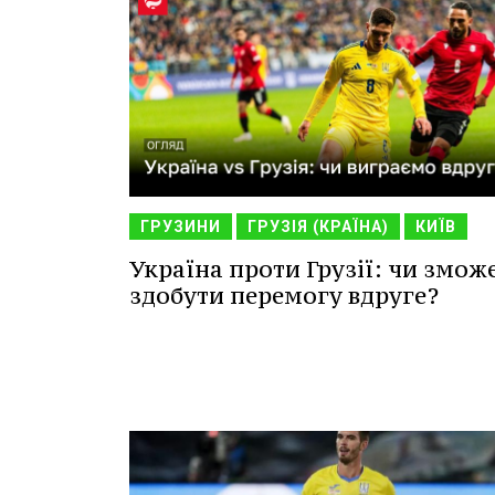
ГРУЗИНИ
ГРУЗІЯ (КРАЇНА)
КИЇВ
Україна проти Грузії: чи змож
здобути перемогу вдруге?