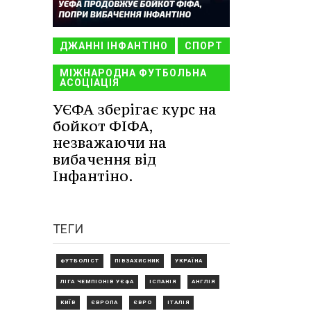
ДЖАННІ ІНФАНТІНО
СПОРТ
МІЖНАРОДНА ФУТБОЛЬНА
АСОЦІАЦІЯ
УЄФА зберігає курс на
бойкот ФІФА,
незважаючи на
вибачення від
Інфантіно.
ТЕГИ
ФУТБОЛІСТ
ПІВЗАХИСНИК
УКРАЇНА
ЛІГА ЧЕМПІОНІВ УЄФА
ІСПАНІЯ
АНГЛІЯ
КИЇВ
ЄВРОПА
ЄВРО
ІТАЛІЯ