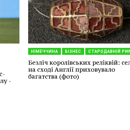
НІМЕЧЧИНА
БІЗНЕС
СТАРОДАВНІЙ РИ
Безліч королівських реліквій: се
на сході Англії приховувало
с-
багатства (фото)
лу -