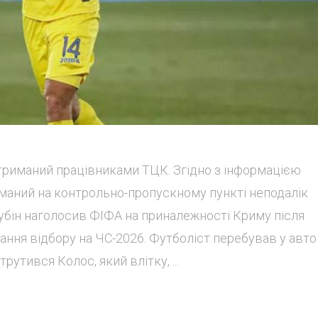
затриманий працівниками ТЦК. Згідно з інформацією
риманий на контрольно-пропускному пункті неподалік
Трубін наголосив ФІФА на приналежності Криму після
ння відбору на ЧС-2026. Футболіст перебував у авто
рутився Колос, який влітку, ...