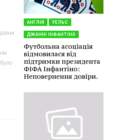
АНГЛІЯ
УЕЛЬС
країни
ДЖАННІ ІНФАНТІНО
Футбольна асоціація
рім
відмовилася від
підтримки президента
 було
ФІФА Інфантіно:
Неповернення довіри.