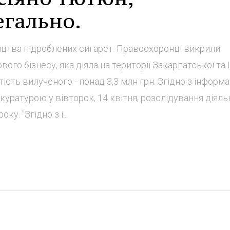
гально.
тва підроблених сигарет. Правоохоронці викрили
о бізнесу, яка діяла на території Закарпатської та 
ість вилученого - понад 3,3 млн грн. Згідно з інформа
ратурою у вівторок, 14 квітня, розслідування діяль
у. "Згідно з і...