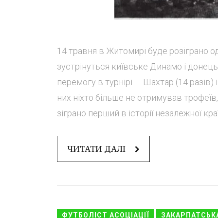
14 травня в Житомирі буде розіграно од
зустрінуться київське Динамо і донець
перемогу в турнірі — Шахтар (14 разів)
них ніхто більше не отримував трофеїв,
зіграно перший в історії незалежної країн
ЧИТАТИ ДАЛІ
ФУТБОЛІСТ АСОЦІАЦІЇ
ЗАКАРПАТСЬК