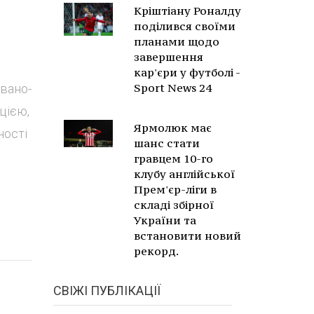
Кріштіану Роналду
поділився своїми
планами щодо
завершення
кар'єри у футболі -
Sport News 24
Івано-
цією,
Ярмолюк має
ності
шанс стати
гравцем 10-го
клубу англійської
Прем'єр-ліги в
складі збірної
України та
встановити новий
рекорд.
СВІЖІ ПУБЛІКАЦІЇ