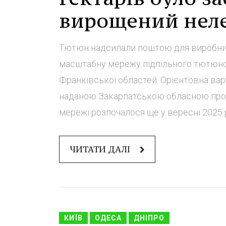
вирощений неле
Тютюн надсилали поштою для виробниц
масштабну мережу підпільного тютюновог
Франківської областей. Орієнтовна варт
наданою Закарпатською обласною проку
мережі розпочалося ще у вересні 2025 рок
ЧИТАТИ ДАЛІ
КИЇВ
ОДЕСА
ДНІПРО