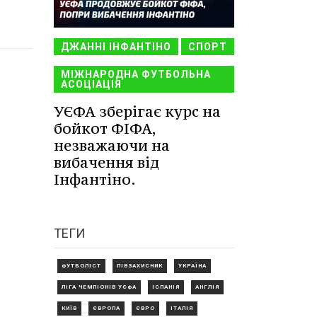
ДЖАННІ ІНФАНТІНО
СПОРТ
МІЖНАРОДНА ФУТБОЛЬНА
АСОЦІАЦІЯ
УЄФА зберігає курс на
бойкот ФІФА,
незважаючи на
вибачення від
Інфантіно.
ТЕГИ
ФУТБОЛІСТ
ПІВЗАХИСНИК
УКРАЇНА
ЛІГА ЧЕМПІОНІВ УЄФА
ІСПАНІЯ
АНГЛІЯ
КИЇВ
ЄВРОПА
ЄВРО
ІТАЛІЯ