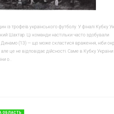
ин із трофеїв українського футболу. У фіналі Кубку У
кий Шахтар. Ці команди настільки часто здобували
 і Динамо (13) — що може скластися враження, ніби ок
 але це не відповідає дійсності. Саме в Кубку України
и о...
А ОБЛАСТЬ