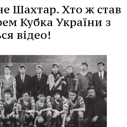
не Шахтар. Хто ж став
ем Кубка України з
ся відео!