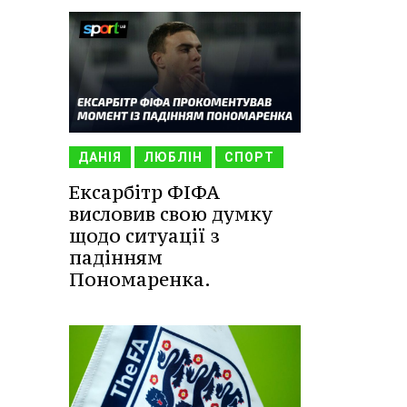
ДАНІЯ
ЛЮБЛІН
СПОРТ
Ексарбітр ФІФА
висловив свою думку
щодо ситуації з
падінням
Пономаренка.