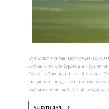
Футболіст з України Ігор Харатін був 
журналіста Ігоря Бурбаса, він був зат
Тячева, в Закарпатті. Читайте також: 
шокуючого інциденту під час жеребкува
разом зі своєю сім'єю. У цю ситуацію вт
ЧИТАТИ ДАЛІ