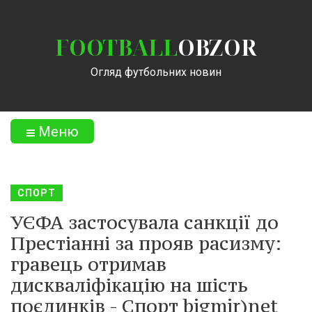
FOOTBALL
OBZOR
Огляд футбольних новин
Меню
СПОРТ
УЄФА застосувала санкції до
Престіанні за прояв расизму:
гравець отримав
дискваліфікацію на шість
поєдинків - Спорт bigmir)net