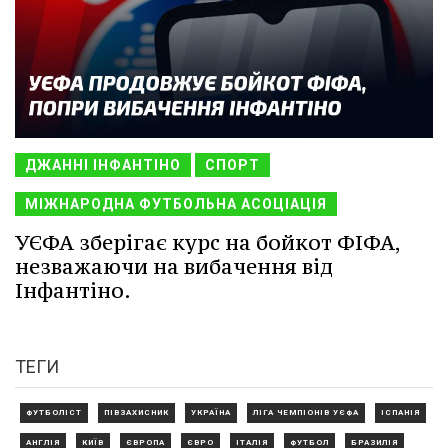
ДЖАННІ ІНФАНТІНО
СПОРТ
МІЖНАРОДНА ФУТБОЛЬНА АСОЦІАЦІЯ
УЄФА зберігає курс на бойкот ФІФА,
незважаючи на вибачення від
Інфантіно.
ТЕГИ
ФУТБОЛІСТ
ПІВЗАХИСНИК
УКРАЇНА
ЛІГА ЧЕМПІОНІВ УЄФА
ІСПАНІЯ
АНГЛІЯ
КИЇВ
ЄВРОПА
ЄВРО
ІТАЛІЯ
ФУТБОЛ
БРАЗИЛІЯ