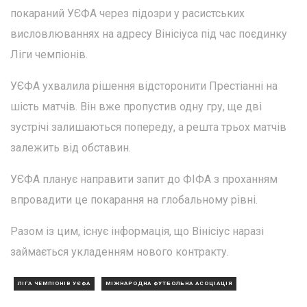
покараний УЄФА через підозри у расистських
висловлюваннях на адресу Вінісіуса під час поєдинку
Ліги чемпіонів.
УЄФА ухвалила рішення відсторонити Престіанні на
шість матчів. Він вже пропустив одну гру, ще дві
зустрічі залишаються попереду, а решта трьох матчів
залежить від обставин.
УЄФА планує направити запит до ФІФА з проханням
впровадити це покарання на глобальному рівні.
Разом із цим, існує інформація, що Вінісіус наразі
займається укладенням нового контракту.
ЛІГА ЧЕМПІОНІВ УЄФА
МІЖНАРОДНА ФУТБОЛЬНА АСОЦІАЦІЯ