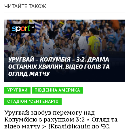
ЧИТАЙТЕ ТАКОЖ
УРУГВАЙ
ПІВДЕННА АМЕРИКА
СТАДІОН "СЕНТЕНАРІО
Уругвай здобув перемогу над
Колумбією з рахунком 3:2 ⋆ Огляд та
відео матчу ≻ {Кваліфікація до ЧС.