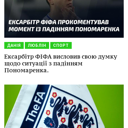
ДАНІЯ
ЛЮБЛІН
СПОРТ
Ексарбітр ФІФА висловив свою думку
щодо ситуації з падінням
Пономаренка.