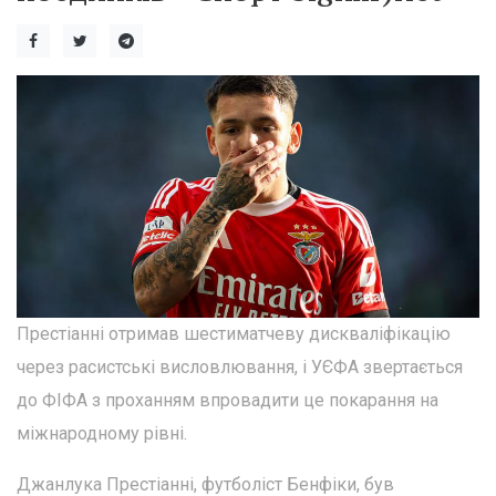
Престіанні отримав шестиматчеву дискваліфікацію
через расистські висловлювання, і УЄФА звертається
до ФІФА з проханням впровадити це покарання на
міжнародному рівні.
Джанлука Престіанні, футболіст Бенфіки, був