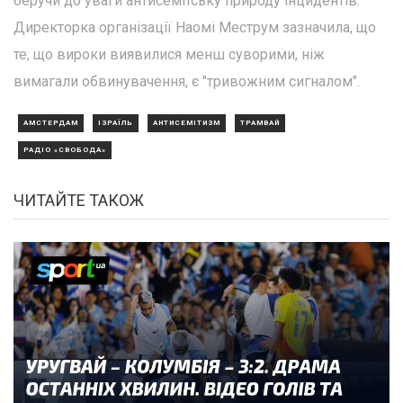
беручи до уваги антисемітську природу інцидентів.
Директорка організації Наомі Меструм зазначила, що
те, що вироки виявилися менш суворими, ніж
вимагали обвинувачення, є "тривожним сигналом".
АМСТЕРДАМ
ІЗРАЇЛЬ
АНТИСЕМІТИЗМ
ТРАМВАЙ
РАДІО «СВОБОДА»
ЧИТАЙТЕ ТАКОЖ