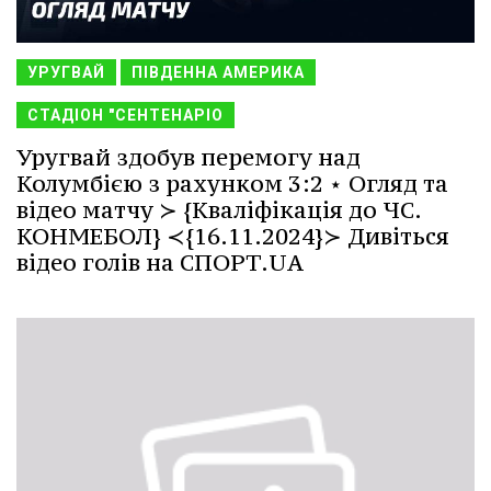
УРУГВАЙ
ПІВДЕННА АМЕРИКА
СТАДІОН "СЕНТЕНАРІО
Уругвай здобув перемогу над
Колумбією з рахунком 3:2 ⋆ Огляд та
відео матчу ≻ {Кваліфікація до ЧС.
КОНМЕБОЛ} ≺{16.11.2024}≻ Дивіться
відео голів на СПОРТ.UA