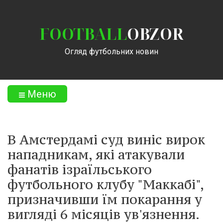
FOOTBALL
OBZOR
Огляд футбольних новин
Меню
В Амстердамі суд виніс вирок
нападникам, які атакували
фанатів ізраїльського
футбольного клубу "Маккабі",
призначивши їм покарання у
вигляді 6 місяців ув'язнення.