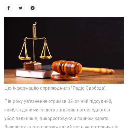
Цю інформацію оприлюднило "Радіо Свобода".
Пів року ув'язнення отримав 32-річний підсудний,
який, за даними слідства, вдарив ногою одного з
уболівальників, використовуючи прийом карате.
Внаслідок цього постраждалий ледь не потрапив під