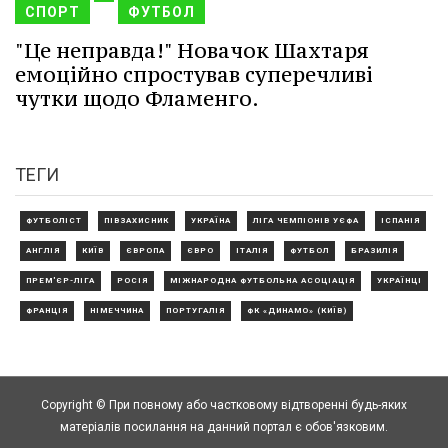
СПОРТ
ФУТБОЛ
"Це неправда!" Новачок Шахтаря
емоційно спростував суперечливі
чутки щодо Фламенго.
ТЕГИ
ФУТБОЛІСТ
ПІВЗАХИСНИК
УКРАЇНА
ЛІГА ЧЕМПІОНІВ УЄФА
ІСПАНІЯ
АНГЛІЯ
КИЇВ
ЄВРОПА
ЄВРО
ІТАЛІЯ
ФУТБОЛ
БРАЗИЛІЯ
ПРЕМ'ЄР-ЛІГА
РОСІЯ
МІЖНАРОДНА ФУТБОЛЬНА АСОЦІАЦІЯ
УКРАЇНЦІ
ФРАНЦІЯ
НІМЕЧЧИНА
ПОРТУГАЛІЯ
ФК «ДИНАМО» (КИЇВ)
Copyright © При повному або частковому відтворенні будь-яких
матеріалів посилання на данний портал є обов'язковим.