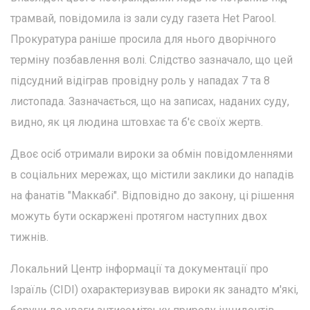
трамвай, повідомила із зали суду газета Het Parool.
Прокуратура раніше просила для нього дворічного
терміну позбавлення волі. Слідство зазначало, що цей
підсудний відіграв провідну роль у нападах 7 та 8
листопада. Зазначається, що на записах, наданих суду,
видно, як ця людина штовхає та б'є своїх жертв.
Двоє осіб отримали вироки за обмін повідомленнями
в соціальних мережах, що містили заклики до нападів
на фанатів "Маккабі". Відповідно до закону, ці рішення
можуть бути оскаржені протягом наступних двох
тижнів.
Локальний Центр інформації та документації про
Ізраїль (CIDI) охарактеризував вироки як занадто м'які,