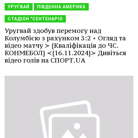
УРУГВАЙ
ПІВДЕННА АМЕРИКА
СТАДІОН "СЕНТЕНАРІО
Уругвай здобув перемогу над
Колумбією з рахунком 3:2 ⋆ Огляд та
відео матчу ≻ {Кваліфікація до ЧС.
КОНМЕБОЛ} ≺{16.11.2024}≻ Дивіться
відео голів на СПОРТ.UA