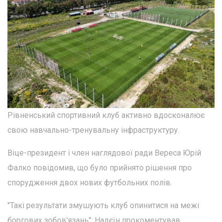
Рівненський спортивний клуб активно вдосконалює
свою навчально-тренувальну інфраструктуру.
Віце-президент і член наглядової ради Вереса Юрій
Фалко повідомив, що було прийнято рішення про
спорудження двох нових футбольних полів.
"Такі результати змушують клуб опинитися на межі
боргових зобов'язань": Надєїн прокоментував