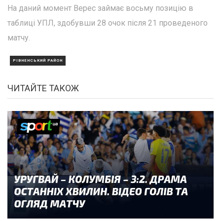
На даний момент Верес займає восьму позицію в
таблиці УПЛ, здобувши 28 очок після 21 проведеного
матчу.
РІВНЕНСЬКИЙ РАЙОН
ЧИТАЙТЕ ТАКОЖ