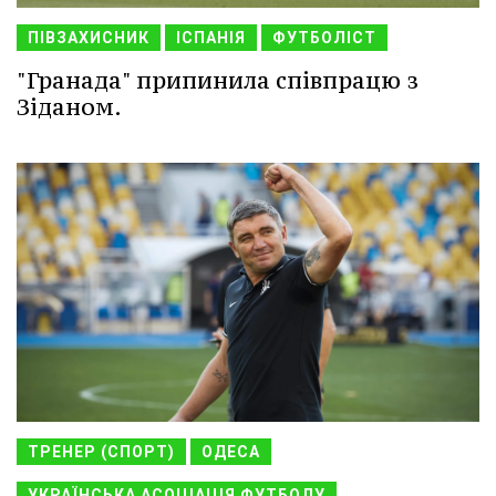
ПІВЗАХИСНИК
ІСПАНІЯ
ФУТБОЛІСТ
"Гранада" припинила співпрацю з
Зіданом.
ТРЕНЕР (СПОРТ)
ОДЕСА
УКРАЇНСЬКА АСОЦІАЦІЯ ФУТБОЛУ