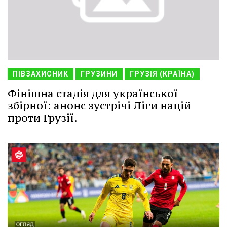
ПІВЗАХИСНИК
ГРУЗИНИ
ГРУЗІЯ (КРАЇНА)
Фінішна стадія для української
збірної: анонс зустрічі Ліги націй
проти Грузії.