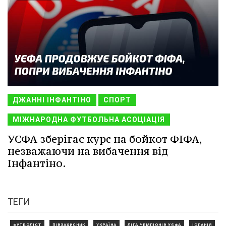
ДЖАННІ ІНФАНТІНО
СПОРТ
МІЖНАРОДНА ФУТБОЛЬНА АСОЦІАЦІЯ
УЄФА зберігає курс на бойкот ФІФА,
незважаючи на вибачення від
Інфантіно.
ТЕГИ
ФУТБОЛІСТ
ПІВЗАХИСНИК
УКРАЇНА
ЛІГА ЧЕМПІОНІВ УЄФА
ІСПАНІЯ