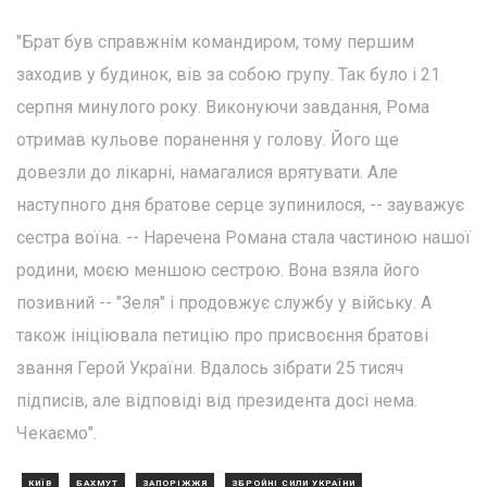
"Брат був справжнім командиром, тому першим
заходив у будинок, вів за собою групу. Так було і 21
серпня минулого року. Виконуючи завдання, Рома
отримав кульове поранення у голову. Його ще
довезли до лікарні, намагалися врятувати. Але
наступного дня братове серце зупинилося, -- зауважує
сестра воїна. -- Наречена Романа стала частиною нашої
родини, моєю меншою сестрою. Вона взяла його
позивний -- "Зеля" і продовжує службу у війську. А
також ініціювала петицію про присвоєння братові
звання Герой України. Вдалось зібрати 25 тисяч
підписів, але відповіді від президента досі нема.
Чекаємо".
КИЇВ
БАХМУТ
ЗАПОРІЖЖЯ
ЗБРОЙНІ СИЛИ УКРАЇНИ