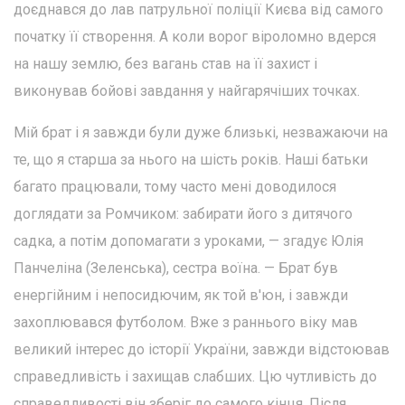
доєднався до лав патрульної поліції Києва від самого
початку її створення. А коли ворог віроломно вдерся
на нашу землю, без вагань став на її захист і
виконував бойові завдання у найгарячіших точках.
Мій брат і я завжди були дуже близькі, незважаючи на
те, що я старша за нього на шість років. Наші батьки
багато працювали, тому часто мені доводилося
доглядати за Ромчиком: забирати його з дитячого
садка, а потім допомагати з уроками, — згадує Юлія
Панчеліна (Зеленська), сестра воїна. — Брат був
енергійним і непосидючим, як той в'юн, і завжди
захоплювався футболом. Вже з раннього віку мав
великий інтерес до історії України, завжди відстоював
справедливість і захищав слабших. Цю чутливість до
справедливості він зберіг до самого кінця. Після