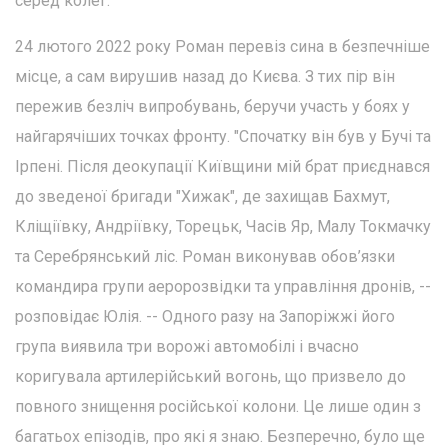
серед колег.
24 лютого 2022 року Роман перевіз сина в безпечніше
місце, а сам вирушив назад до Києва. З тих пір він
пережив безліч випробувань, беручи участь у боях у
найгарячіших точках фронту. "Спочатку він був у Бучі та
Ірпені. Після деокупації Київщини мій брат приєднався
до зведеної бригади "Хижак", де захищав Бахмут,
Кліщіївку, Андріївку, Торецьк, Часів Яр, Малу Токмачку
та Серебрянський ліс. Роман виконував обов’язки
командира групи аеророзвідки та управління дронів, --
розповідає Юлія. -- Одного разу на Запоріжжі його
група виявила три ворожі автомобілі і вчасно
коригувала артилерійський вогонь, що призвело до
повного знищення російської колони. Це лише один з
багатьох епізодів, про які я знаю. Безперечно, було ще