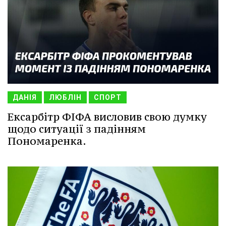
ДАНІЯ
ЛЮБЛІН
СПОРТ
Ексарбітр ФІФА висловив свою думку
щодо ситуації з падінням
Пономаренка.