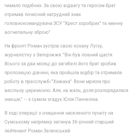
чимало подібних. За свою відвагу та героїзм брат
отримав почесний нагрудний знак
головнокомандувача ЗСУ "Хрест хоробрих" та іменну
вогнепальну зброю".
На фронті Роман зустрів свою кохану Луїзу,
журналістку з Запоріжжя. "Він був повний щастя.
Всього за два місяці до загибелі його брат зробив
пропозицію дівчині, яка пройшла відбір та отримала
роботу в пресслужбі "Хижака". Вони мріяли про
весільну церемонію. Але, на жаль, доля розпорядилася
інакше," -- з сумом згадує Юлія Панчеліна.
В ході операції з очищення населеного пункту на
Сумському напрямку загинув 36-річний старший
лейтенант Роман Зеленський.