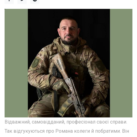
Відважний, самовідданий, професіонал своєї справи.
Так відгукуються про Романа колеги й побратими. Він