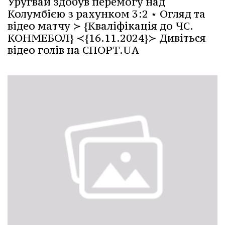
Уругвай здобув перемогу над
Колумбією з рахунком 3:2 ⋆ Огляд та
відео матчу ≻ {Кваліфікація до ЧС.
КОНМЕБОЛ} ≺{16.11.2024}≻ Дивіться
відео голів на СПОРТ.UA