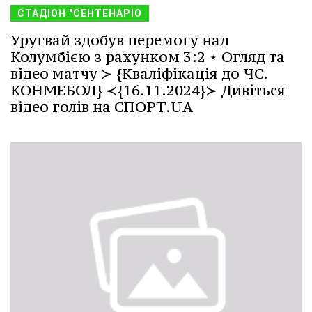
СТАДІОН "СЕНТЕНАРІО
Уругвай здобув перемогу над
Колумбією з рахунком 3:2 ⋆ Огляд та
відео матчу ≻ {Кваліфікація до ЧС.
КОНМЕБОЛ} ≺{16.11.2024}≻ Дивіться
відео голів на СПОРТ.UA