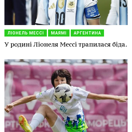
ЛІОНЕЛЬ МЕССІ
МАЯМІ
АРГЕНТИНА
У родині Ліонеля Мессі трапилася біда.