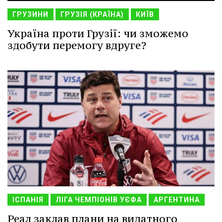
ГРУЗИНИ
ГРУЗІЯ (КРАЇНА)
КИЇВ
Україна проти Грузії: чи зможемо
здобути перемогу вдруге?
ІСПАНІЯ
ЛІГА ЧЕМПІОНІВ УЄФА
АРГЕНТИНА
Реал заклав плани на видатного