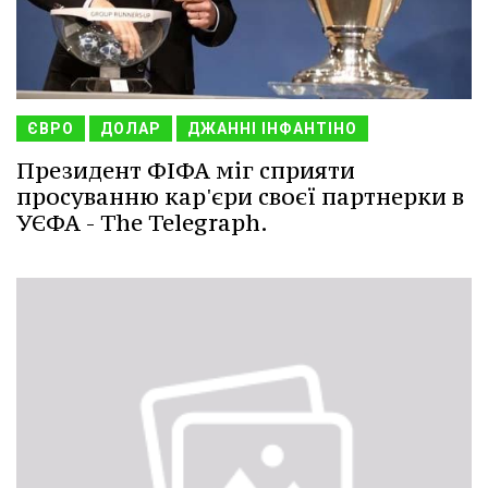
ЄВРО
ДОЛАР
ДЖАННІ ІНФАНТІНО
Президент ФІФА міг сприяти
просуванню кар'єри своєї партнерки в
УЄФА - The Telegraph.