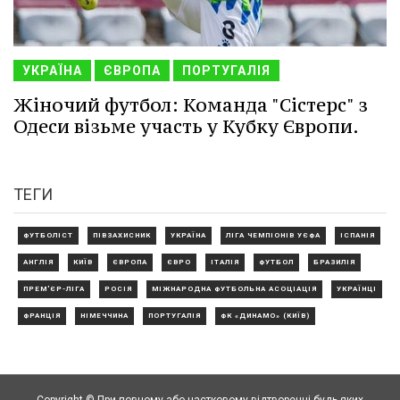
УКРАЇНА
ЄВРОПА
ПОРТУГАЛІЯ
Жіночий футбол: Команда "Сістерс" з
Одеси візьме участь у Кубку Європи.
ТЕГИ
ФУТБОЛІСТ
ПІВЗАХИСНИК
УКРАЇНА
ЛІГА ЧЕМПІОНІВ УЄФА
ІСПАНІЯ
АНГЛІЯ
КИЇВ
ЄВРОПА
ЄВРО
ІТАЛІЯ
ФУТБОЛ
БРАЗИЛІЯ
ПРЕМ'ЄР-ЛІГА
РОСІЯ
МІЖНАРОДНА ФУТБОЛЬНА АСОЦІАЦІЯ
УКРАЇНЦІ
ФРАНЦІЯ
НІМЕЧЧИНА
ПОРТУГАЛІЯ
ФК «ДИНАМО» (КИЇВ)