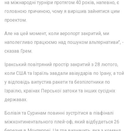
на міжнародні турніри протягом 40 років, напевно, є
головною причиною, чому я вирішив зайнятися цим
проектом.
Але на цей момент, коли аеропорт закритий, ми
наполегливо працюємо над пошуком альтернативи", -
сказав Грем.
Іракський повітряний простір закритий з 28 лютого,
коли США та Ізраїль завдали авіаударів по Ірану, а той
у відповідь випустив ракети та безпілотники по
Ізраїлю, країнах Перської затоки та інших сусідніх
державах.
Болівія та Суринам повинні зустрітися в півфіналі
міжконтинентального плей-оф, який відбудеться 26
березня в Монтерреї. Ця гра визначить, яка з команд