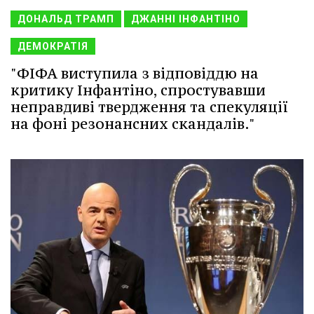
ДОНАЛЬД ТРАМП
ДЖАННІ ІНФАНТІНО
ДЕМОКРАТІЯ
"ФІФА виступила з відповіддю на
критику Інфантіно, спростувавши
неправдиві твердження та спекуляції
на фоні резонансних скандалів."