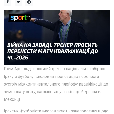
Грем Арнольд, головний тренер національної збірної
Іраку з футболу, висловив пропозицію перенести
зустріч міжконтинентального плейофу кваліфікації до
чемпіонату світу, заплановану на кінець березня в
Мексиці.
Іракські футболісти висловлюють занепокоєння щодо