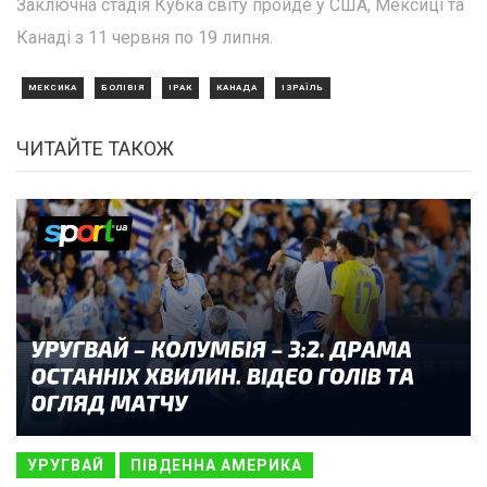
Заключна стадія Кубка світу пройде у США, Мексиці та
Канаді з 11 червня по 19 липня.
МЕКСИКА
БОЛІВІЯ
ІРАК
КАНАДА
ІЗРАЇЛЬ
ЧИТАЙТЕ ТАКОЖ
УРУГВАЙ
ПІВДЕННА АМЕРИКА