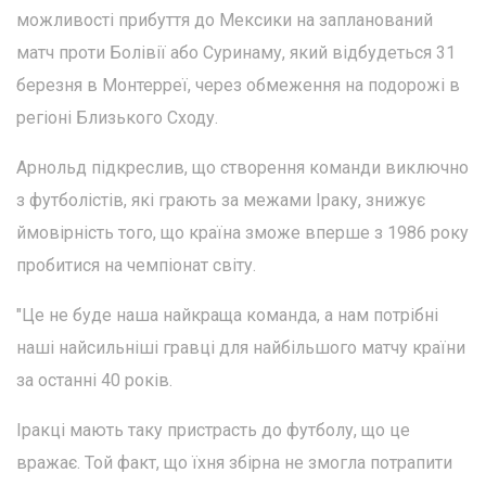
можливості прибуття до Мексики на запланований
матч проти Болівії або Суринаму, який відбудеться 31
березня в Монтерреї, через обмеження на подорожі в
регіоні Близького Сходу.
Арнольд підкреслив, що створення команди виключно
з футболістів, які грають за межами Іраку, знижує
ймовірність того, що країна зможе вперше з 1986 року
пробитися на чемпіонат світу.
"Це не буде наша найкраща команда, а нам потрібні
наші найсильніші гравці для найбільшого матчу країни
за останні 40 років.
Іракці мають таку пристрасть до футболу, що це
вражає. Той факт, що їхня збірна не змогла потрапити