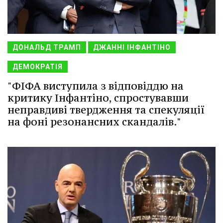
ДОНАЛЬД ТРАМП
ДЖАННІ ІНФАНТІНО
ДЕМОКРАТІЯ
"ФІФА виступила з відповіддю на
критику Інфантіно, спростувавши
неправдиві твердження та спекуляції
на фоні резонансних скандалів."