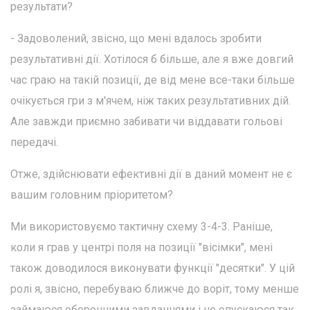
результати?
- Задоволений, звісно, що мені вдалось зробити
результативні дії. Хотілося б більше, але я вже довгий
час граю на такій позиції, де від мене все-таки більше
очікується гри з м'ячем, ніж таких результативних дій.
Але завжди приємно забивати чи віддавати гольові
передачі.
Отже, здійснювати ефективні дії в даний момент не є
вашим головним пріоритетом?
Ми використовуємо тактичну схему 3-4-3. Раніше,
коли я грав у центрі поля на позиції "вісімки", мені
також доводилося виконувати функції "десятки". У цій
ролі я, звісно, перебуваю ближче до воріт, тому менше
займаюся оборонними завданнями і не опускаюся так