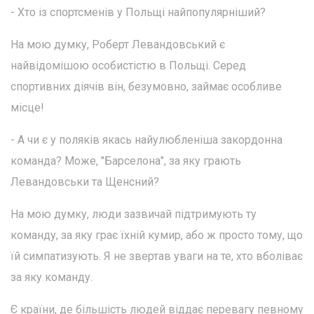
- Хто із спортсменів у Польщі найпопулярніший?
На мою думку, Роберт Левандовський є
найвідомішою особистістю в Польщі. Серед
спортивних діячів він, безумовно, займає особливе
місце!
- А чи є у поляків якась найулюбленіша закордонна
команда? Може, "Барселона", за яку грають
Левандовськи та Щенсний?
На мою думку, люди зазвичай підтримують ту
команду, за яку грає їхній кумир, або ж просто тому, що
їй симпатизують. Я не звертав уваги на те, хто вболіває
за яку команду.
Є країни, де більшість людей віддає перевагу певному