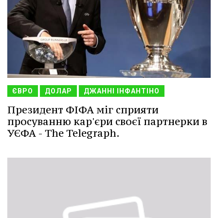
ЄВРО
ДОЛАР
ДЖАННІ ІНФАНТІНО
Президент ФІФА міг сприяти
просуванню кар'єри своєї партнерки в
УЄФА - The Telegraph.