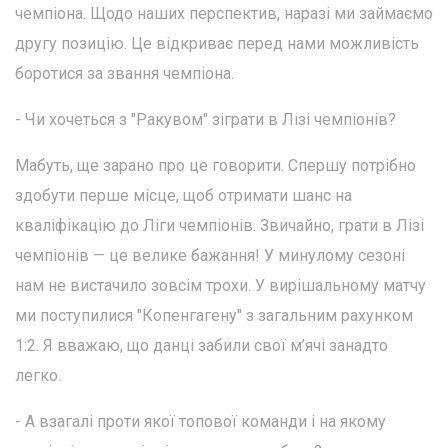
чемпіона. Щодо наших перспектив, наразі ми займаємо
другу позицію. Це відкриває перед нами можливість
боротися за звання чемпіона.
- Чи хочеться з "Ракувом" зіграти в Лізі чемпіонів?
Мабуть, ще зарано про це говорити. Спершу потрібно
здобути перше місце, щоб отримати шанс на
кваліфікацію до Ліги чемпіонів. Звичайно, грати в Лізі
чемпіонів — це велике бажання! У минулому сезоні
нам не вистачило зовсім трохи. У вирішальному матчу
ми поступилися "Копенгагену" з загальним рахунком
1:2. Я вважаю, що данці забили свої м’ячі занадто
легко.
- А взагалі проти якої топової команди і на якому