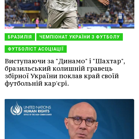
БРАЗИЛІЯ
ЧЕМПІОНАТ УКРАЇНИ З ФУТБОЛУ
ФУТБОЛІСТ АСОЦІАЦІЇ
Виступаючи за "Динамо" і "Шахтар",
бразильський колишній гравець
збірної України поклав край своїй
футбольній кар'єрі.