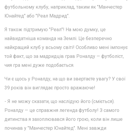
футбольному клубу, наприклад, таким як "Манчестер
Юнайтед" або "Реал Мадрид".
Я також підтримую "Реал"! На мою думку, це
найвидатніша команда на Землі. Це безперечно
найкращий клуб у всьому світі! Особливо мені імпонує
той факт, що за мадридців грав Роналду — футболіст,
чия гра мені дуже подобається.
Чи є щось у Роналду, на що ви звертаєте увагу? У свої
39 років він виглядає просто вражаюче!
- Я не можу сказати, що наслідую його (сміється).
Роналду — це справжня легенда футболу! З самого
дитинства я захоплювався його грою, коли він лише
починав у "Манчестер Юнайтед". Мені завжди