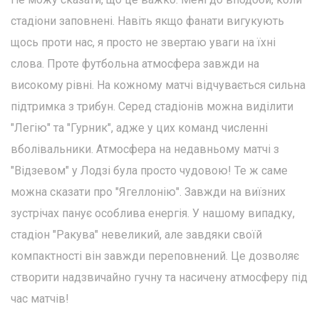
стадіони заповнені. Навіть якщо фанати вигукують
щось проти нас, я просто не звертаю уваги на їхні
слова. Проте футбольна атмосфера завжди на
високому рівні. На кожному матчі відчувається сильна
підтримка з трибун. Серед стадіонів можна виділити
"Легію" та "Гурник", адже у цих команд численні
вболівальники. Атмосфера на недавньому матчі з
"Відзевом" у Лодзі була просто чудовою! Те ж саме
можна сказати про "Ягеллонію". Завжди на виїзних
зустрічах панує особлива енергія. У нашому випадку,
стадіон "Ракува" невеликий, але завдяки своїй
компактності він завжди переповнений. Це дозволяє
створити надзвичайно гучну та насичену атмосферу під
час матчів!