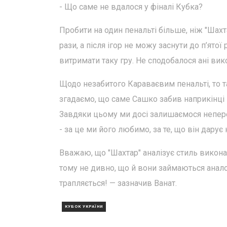
- Що саме не вдалося у фіналі Кубка?
Пробити на один пенальті більше, ніж "Шахт
рази, а після ігор не можу заснути до п’ято
витримати таку гру. Не сподобалося ані вико
Щодо незабитого Караваєвим пенальті, то 
згадаємо, що саме Сашко забив наприкінці м
Завдяки цьому ми досі залишаємося неперем
- за це ми його любимо, за те, що він дарує 
Вважаю, що "Шахтар" аналізує стиль викон
тому не дивно, що й вони займаються аналог
трапляється! — зазначив Ванат.
КУБОК УКРАЇНИ