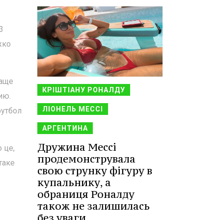
3
жко
раще
КРІШТІАНУ РОНАЛДУ
ию.
ЛІОНЕЛЬ МЕССІ
футбол
АРГЕНТИНА
Дружина Мессі
 це,
продемонструвала
таке
свою струнку фігуру в
купальнику, а
обраниця Роналду
також не залишилась
без уваги.