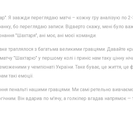
ар". Я завжди переглядаю матчі – кожну гру аналізую по 2-
ї ранку, бо переглядаю записи. Відверто скажу, мені було ва
нання "Шахтаря", ані моє, ані моєї команди.
таке траплялося з багатьма великими гравцями. Давайте к
атчу "Шахтарю" у першому колі і приніс нам таку цінну ніч
оженими у чемпіонаті України. Таке буває, це життя, це 
нам такі емоції.
ання пенальті нашими гравцями. Ми самі ретельно вивчаємо
ічним. Він вдарив по м'ячу, а голкіпер вгадав напрямок — 