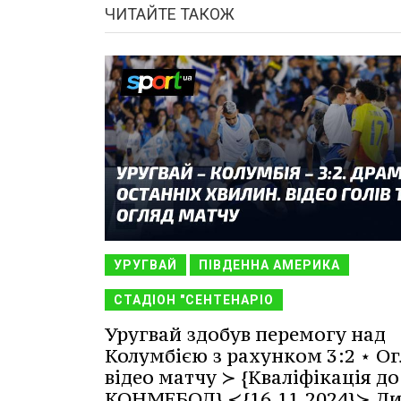
ЧИТАЙТЕ ТАКОЖ
УРУГВАЙ
ПІВДЕННА АМЕРИКА
СТАДІОН "СЕНТЕНАРІО
Уругвай здобув перемогу над
Колумбією з рахунком 3:2 ⋆ Ог
відео матчу ≻ {Кваліфікація до
КОНМЕБОЛ} ≺{16.11.2024}≻ Ди