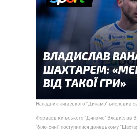
Нападник київського "Динамо" висловив св
Форвард київського "Динамо" Владислав Ва
"біло-сині" поступилися донецькому "Шахтарю"