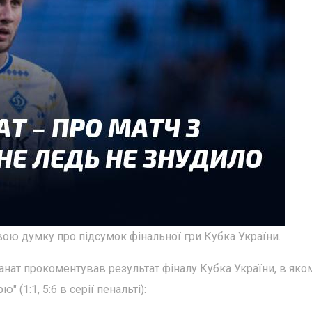
ою думку про підсумок фінальної гри Кубка України.
нат прокоментував результат фіналу Кубка України, в яко
 (1:1, 5:6 в серії пенальті):