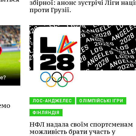
збірної: анонс зустрічі Ліги наці
проти Грузії.
ЛОС-АНДЖЕЛЕС
ОЛІМПІЙСЬКІ ІГРИ
емо
ФІНЛЯНДІЯ
НФЛ надала своїм спортсменам
можливість брати участь у