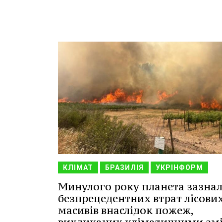
КЛІМАТ
БРАЗИЛІЯ
УКРІНФОРМ
Минулого року планета зазна
безпрецедентних втрат лісови
масивів внаслідок пожеж,