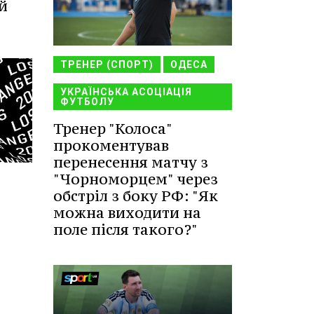
й
ТРЕНЕР (СПОРТ)
ОДЕСА
УКРАЇНСЬКА АСОЦІАЦІЯ
ФУТБОЛУ
Тренер "Колоса"
прокоментував
перенесення матчу з
"Чорноморцем" через
обстріл з боку РФ: "Як
можна виходити на
поле після такого?"