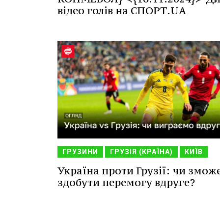
відео голів на СПОРТ.UA
ГРУЗИНИ
ГРУЗІЯ (КРАЇНА)
КИЇВ
Україна проти Грузії: чи змож
здобути перемогу вдруге?