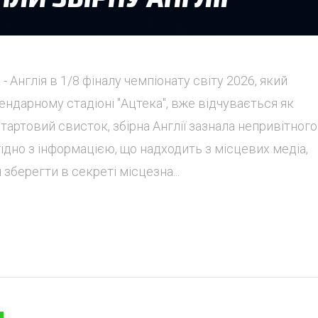
Англія в 1/8 фіналу чемпіонату світу 2026, який
гендарному стадіоні "Ацтека", вже відчувається як
тартовий свисток, збірна Англії зазнала непривітного
ідно з інформацією, що надходить з місцевих медіа,
зберегти в секреті місцезна...