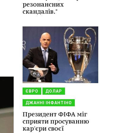
резонансних
скандалів."
ЄВРО
ДОЛАР
ДЖАННІ ІНФАНТІНО
Президент ФІФА міг
сприяти просуванню
кар'єри своєї