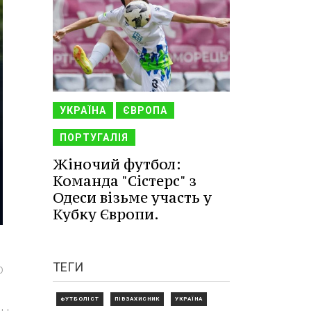
УКРАЇНА
ЄВРОПА
ПОРТУГАЛІЯ
Жіночий футбол:
Команда "Сістерс" з
Одеси візьме участь у
Кубку Європи.
ТЕГИ
р
ФУТБОЛІСТ
ПІВЗАХИСНИК
УКРАЇНА