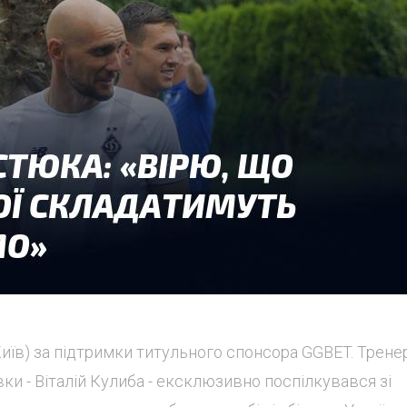
Київ) за підтримки титульного спонсора GGBET. Трене
вки - Віталій Кулиба - ексклюзивно поспілкувався зі