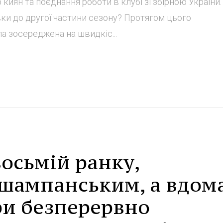
 киян та поєднання роботи в клубі зі збірною України.
вки до другої частини сезону? Протягом цього
а зосереджена на швидкіс...
осьмій ранку,
шампанським, а вдом
ри безперервно