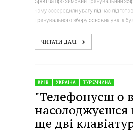
Sport.ua про зимовий тренувальний збір
чому зосередили увагу під час підгото
тренувального збору основна увага бул
ЧИТАТИ ДАЛІ
КИЇВ
УКРАЇНА
ТУРЕЧЧИНА
"Телефонуєш о в
насолоджуєшся 
ще дві клавіату