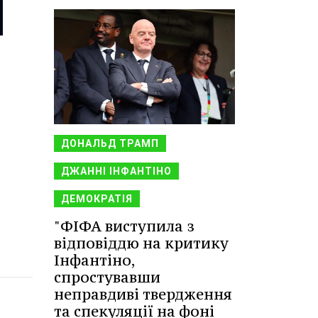
ДОНАЛЬД ТРАМП
ДЖАННІ ІНФАНТІНО
ДЕМОКРАТІЯ
"ФІФА виступила з
відповіддю на критику
Інфантіно,
спростувавши
неправдиві твердження
та спекуляції на фоні