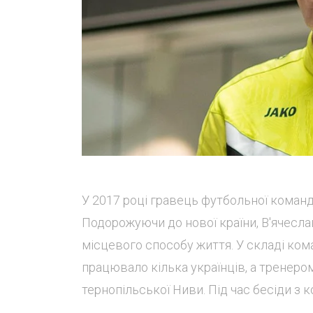
У 2017 році гравець футбольної коман
Подорожуючи до нової країни, В'ячесл
місцевого способу життя. У складі ком
працювало кілька українців, а тренеро
тернопільської Ниви. Під час бесіди з