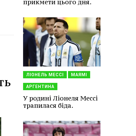
прикмети цього дня.
ЛІОНЕЛЬ МЕССІ
МАЯМІ
ть
АРГЕНТИНА
У родині Ліонеля Мессі
трапилася біда.