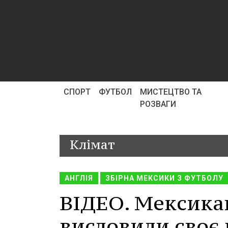
СПОРТ
ФУТБОЛ
МИСТЕЦТВО ТА
РОЗВАГИ
Клімат
АНГЛІЯ
ЗБІРНА МЕКСИКИ З ФУТБОЛУ
ВІДЕО. Мексика
висловили своє