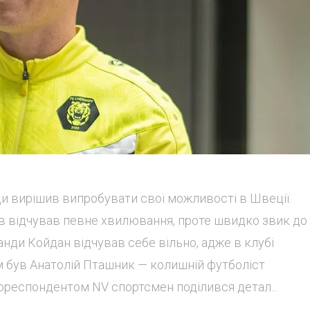
ди вирішив випробувати свої можливості в Швеції.
ав відчував певне хвилювання, проте швидко звик до
анди Койдан відчував себе вільно, адже в клубі
м був Анатолій Пташник — колишній футболіст
 кореспондентом NV спортсмен поділився детал...