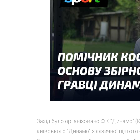
Захід було організовано ФК "Динамо" (
київського "Динамо" з фізичної підгото