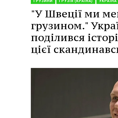
ГРУЗИНИ
ГРУЗІЯ (КРАЇНА)
УКРАЇНА
"У Швеції ми ме
грузином." Укра
поділився істор
цієї скандинавс