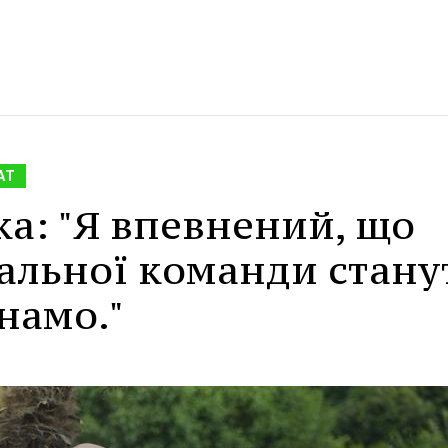
АТ
а: "Я впевнений, що
альної команди стану
намо."