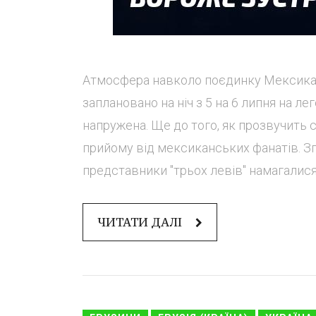
Атмосфера навколо поєдинку Мексика - 
заплановано на ніч з 5 на 6 липня на ле
напружена. Ще до того, як прозвучить с
прийому від мексиканських фанатів. Зг
представники "трьох левів" намагалися 
ЧИТАТИ ДАЛІ