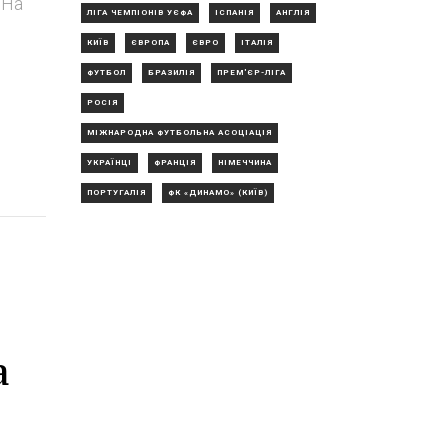
 На
ЛІГА ЧЕМПІОНІВ УЄФА
ІСПАНІЯ
АНГЛІЯ
КИЇВ
ЄВРОПА
ЄВРО
ІТАЛІЯ
ФУТБОЛ
БРАЗИЛІЯ
ПРЕМ'ЄР-ЛІГА
РОСІЯ
МІЖНАРОДНА ФУТБОЛЬНА АСОЦІАЦІЯ
УКРАЇНЦІ
ФРАНЦІЯ
НІМЕЧЧИНА
ПОРТУГАЛІЯ
ФК «ДИНАМО» (КИЇВ)
а