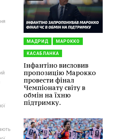
ння
МАДРИД
МАРОККО
КАСАБЛАНКА
Інфантіно висловив
пропозицію Марокко
ий
провести фінал
и
Чемпіонату світу в
обмін на їхню
підтримку.
ної
мають
ної