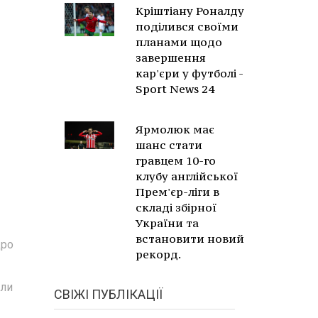
Кріштіану Роналду
поділився своїми
планами щодо
завершення
кар'єри у футболі -
Sport News 24
Ярмолюк має
шанс стати
гравцем 10-го
клубу англійської
Прем'єр-ліги в
складі збірної
України та
встановити новий
дро
рекорд.
шли
СВІЖІ ПУБЛІКАЦІЇ