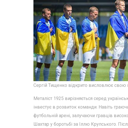
Сергій Тищенко відкрито висловлює свою п
Металіст 1925 вирізняється серед українсь
інвестує в розвиток команди. Навіть граючи
футбольній арені, залучаючи гравців висок
Шахтар у боротьбі за Іллю Крупського. Піс