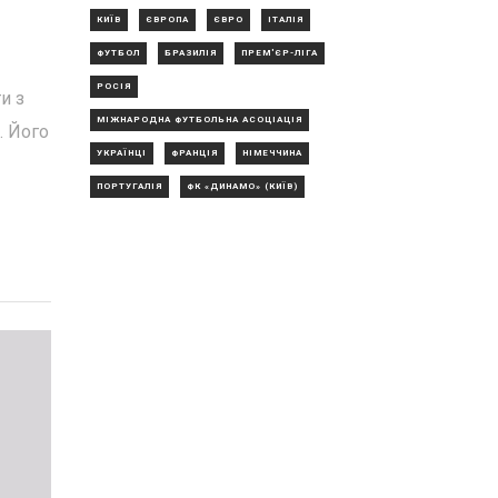
КИЇВ
ЄВРОПА
ЄВРО
ІТАЛІЯ
ФУТБОЛ
БРАЗИЛІЯ
ПРЕМ'ЄР-ЛІГА
РОСІЯ
и з
МІЖНАРОДНА ФУТБОЛЬНА АСОЦІАЦІЯ
. Його
УКРАЇНЦІ
ФРАНЦІЯ
НІМЕЧЧИНА
ПОРТУГАЛІЯ
ФК «ДИНАМО» (КИЇВ)