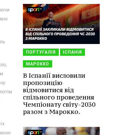
аючи
мені
бль
ПОРТУГАЛІЯ
ІСПАНІЯ
МАРОККО
ло,
ім
В Іспанії висловили
пропозицію
ану
відмовитися від
 потім
спільного проведення
й
Чемпіонату світу-2030
разом з Марокко.
їх
ченні