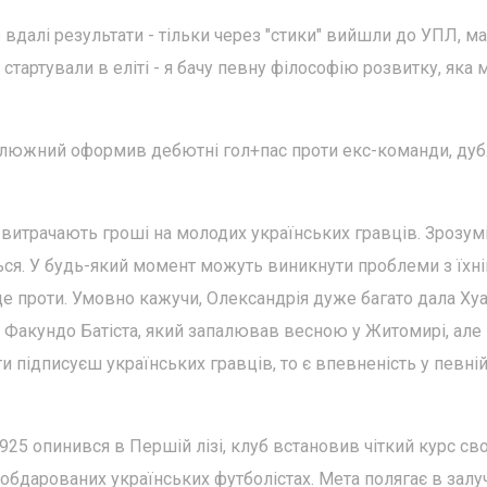
 вдалі результати - тільки через "стики" вийшли до УПЛ, м
тартували в еліті - я бачу певну філософію розвитку, яка 
алюжний оформив дебютні гол+пас проти екс-команди, ду
витрачають гроші на молодих українських гравців. Зрозумі
ься. У будь-який момент можуть виникнути проблеми з їхн
де проти. Умовно кажучи, Олександрія дуже багато дала Ху
Чи Факундо Батіста, який запалював весною у Житомирі, але
ти підписуєш українських гравців, то є впевненість у певні
1925 опинився в Першій лізі, клуб встановив чіткий курс сво
 обдарованих українських футболістах. Мета полягає в залу