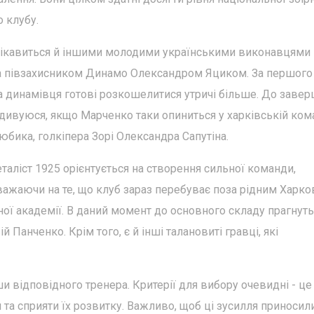
 клубу.
цікавиться й іншими молодими українськими виконавцями 
а півзахисником Динамо Олександром Яциком. За першого
за динамівця готові розкошелитися утричі більше. До заве
дивуюся, якщо Марченко таки опиниться у харківській кома
юбика, голкіпера Зорі Олександра Сапутіна.
аліст 1925 орієнтується на створення сильної команди,
важаючи на те, що клуб зараз перебуває поза рідним Харко
ої академії. В даний момент до основного складу прагнуть
 Панченко. Крім того, є й інші талановиті гравці, які
и відповідного тренера. Критерії для вибору очевидні - це
та сприяти їх розвитку. Важливо, щоб ці зусилля приносил