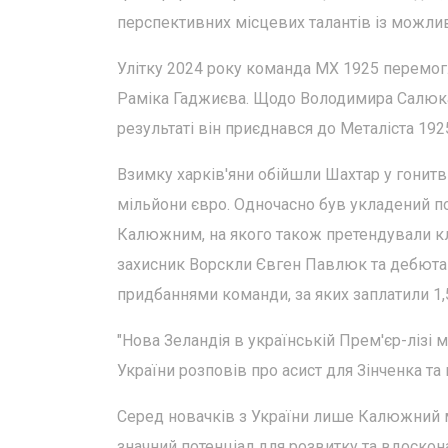
перспективних місцевих талантів із можли
Улітку 2024 року команда МХ 1925 перемогл
Раміка Гаджиєва. Щодо Володимира Салюка,
результаті він приєднався до Металіста 192
Взимку харків'яни обійшли Шахтар у гонит
мільйони євро. Одночасно був укладений п
Калюжним, на якого також претендували клуб
захисник Ворскли Євген Павлюк та дебюта
придбаннями команди, за яких заплатили 1,
"Нова Зеландія в українській Прем'єр-лізі м
України розповів про асист для Зінченка та
Серед новачків з України лише Калюжний ма
значний потенціал для розвитку та вдоскона