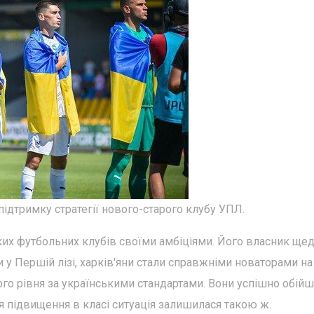
ідтримку стратегії нового-старого клубу УПЛ.
ких футбольних клубів своїми амбіціями. Його власник ще
 у Першій лізі, харків'яни стали справжніми новаторами на
ого рівня за українськими стандартами. Вони успішно обій
ля підвищення в класі ситуація залишилася такою ж.