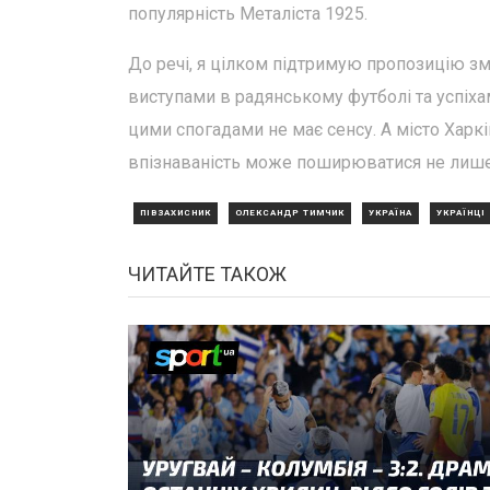
популярність Металіста 1925.
До речі, я цілком підтримую пропозицію змі
виступами в радянському футболі та успіха
цими спогадами не має сенсу. А місто Харкі
впізнаваність може поширюватися не лише 
ПІВЗАХИСНИК
ОЛЕКСАНДР ТИМЧИК
УКРАЇНА
УКРАЇНЦІ
ЧИТАЙТЕ ТАКОЖ