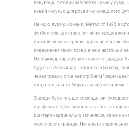
покупець, готовий заплатити чималу суму. 
новий імпульс для розвитку юнацького фут
На мою думку, команді Металіст 1925 варт
футболістів, що стане логічним продовження
виїхали за межі країни, однак не всі змогл
повернення таких гравців не є настільки в
Наприклад, харків'янам точно не завадив б
тоді як є Олександр Петренко з Байєра, як
через травму став непотрібним "фармацевта
витрати на нього будуть значно меншими. І
Завжди було так, що команди, які складают
від фанатів. Досі пам'ятають про легендар
Шахтаря кардинально змінилося, адже коман
українських гравців. Наявність українських