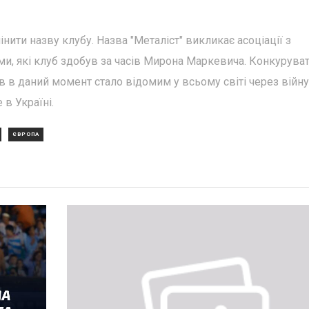
нити назву клубу. Назва "Металіст" викликає асоціації з
ми, які клуб здобув за часів Мирона Маркевича. Конкуруват
в в даний момент стало відомим у всьому світі через війну
в Україні.
ЄВРОПА