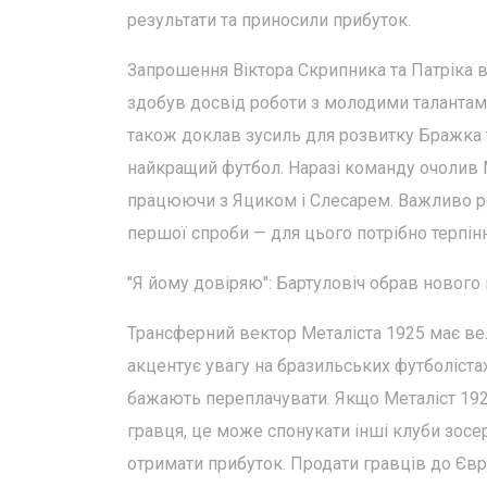
результати та приносили прибуток.
Запрошення Віктора Скрипника та Патріка в
здобув досвід роботи з молодими талантами 
також доклав зусиль для розвитку Бражка т
найкращий футбол. Наразі команду очолив М
працюючи з Яциком і Слесарем. Важливо ро
першої спроби — для цього потрібно терпінн
"Я йому довіряю": Бартуловіч обрав нового 
Трансферний вектор Металіста 1925 має ве
акцентує увагу на бразильських футболіст
бажають переплачувати. Якщо Металіст 192
гравця, це може спонукати інші клуби зосе
отримати прибуток. Продати гравців до Євро