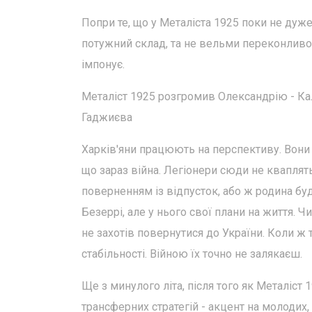
Попри те, що у Металіста 1925 поки не дуже
потужний склад, та не вельми переконливо с
імпонує.
Металіст 1925 розгромив Олександрію - К
Гаджиєва
Харків'яни працюють на перспективу. Вони 
що зараз війна. Легіонери сюди не кваплят
поверненням із відпусток, або ж родина бу
Безеррі, але у нього свої плани на життя. 
не захотів повернутися до України. Коли ж 
стабільності. Війною їх точно не залякаєш.
Ще з минулого літа, після того як Металіст 
трансферних стратегій - акцент на молодих,