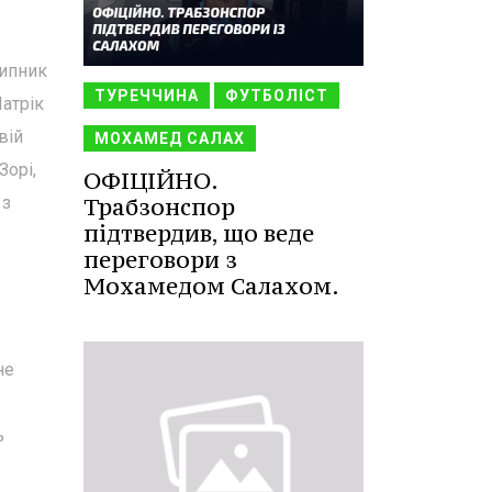
рипник
ТУРЕЧЧИНА
ФУТБОЛІСТ
Патрік
вій
МОХАМЕД САЛАХ
Зорі,
ОФІЦІЙНО.
 з
Трабзонспор
підтвердив, що веде
переговори з
Мохамедом Салахом.
не
о
ь