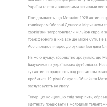
України та стати важливими активами свого
Повідомляють, що Металіст 1925 активно 
голкіпером Оболоні Денисом Марченком т
харків'яни запропонували мільйон євро, а 
трансферного вікна все ще може бути. Не з
Або спрацює інтерес до рухівця Богдана Сл
На мою думку, абсолютно зрозуміло, що Мет
базуючись на українських футболістах. Нез
тут активно працюють над розвитком власн
пробитися 19-річні Самуель Обінайя та Матвій
заслуговують на увагу.
Тепер цю концепцію слід закріпити, обравш
здатність працювати з молодими талантами 