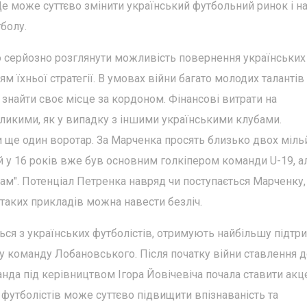
Це може суттєво змінити український футбольний ринок і н
болу.
о серйозно розглянути можливість повернення українських
м їхньої стратегії. В умовах війни багато молодих талантів
и знайти своє місце за кордоном. Фінансові витрати на
еликими, як у випадку з іншими українськими клубами.
и ще один воротар. За Марченка просять близько двох міль
ий у 16 років вже був основним голкіпером команди U-19, а
м". Потенціал Петренка навряд чи поступається Марченку,
 таких прикладів можна навести безліч.
ься з українських футболістів, отримують найбільшу підтр
ну команду Лобановського. Після початку війни ставлення 
да під керівництвом Ігора Йовічевіча почала ставити акц
 футболістів може суттєво підвищити впізнаваність та