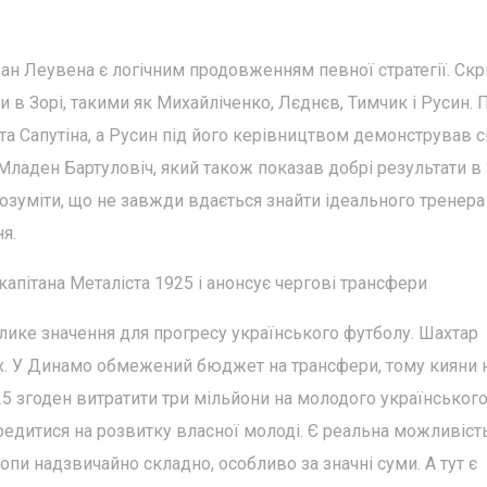
ан Леувена є логічним продовженням певної стратегії. Ск
в Зорі, такими як Михайліченко, Лєднєв, Тимчик і Русин. 
а Сапутіна, а Русин під його керівництвом демонстрував с
ладен Бартуловіч, який також показав добрі результати в 
зуміти, що не завжди вдається знайти ідеального тренера
я.
капітана Металіста 1925 і анонсує чергові трансфери
лике значення для прогресу українського футболу. Шахтар
ах. У Динамо обмежений бюджет на трансфери, тому кияни 
5 згоден витратити три мільйони на молодого українськог
редитися на розвитку власної молоді. Є реальна можливіст
пи надзвичайно складно, особливо за значні суми. А тут є