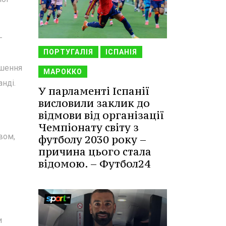
-
ПОРТУГАЛІЯ
ІСПАНІЯ
ршення
МАРОККО
нді.
У парламенті Іспанії
висловили заклик до
відмови від організації
Чемпіонату світу з
вом,
футболу 2030 року –
причина цього стала
відомою. – Футбол24
и