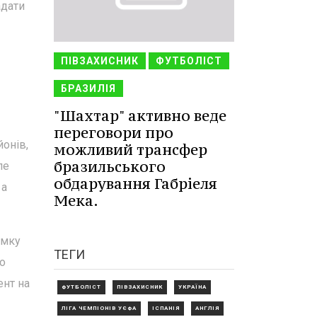
адати
ПІВЗАХИСНИК
ФУТБОЛІСТ
БРАЗИЛІЯ
"Шахтар" активно веде
переговори про
йонів,
можливий трансфер
бразильського
ле
обдарування Габріеля
 а
Мека.
имку
ТЕГИ
до
ент на
ФУТБОЛІСТ
ПІВЗАХИСНИК
УКРАЇНА
ЛІГА ЧЕМПІОНІВ УЄФА
ІСПАНІЯ
АНГЛІЯ