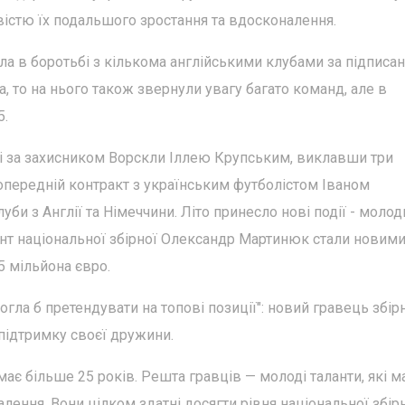
вістю їх подальшого зростання та вдосконалення.
а в боротьбі з кількома англійськими клубами за підписа
 то на нього також звернули увагу багато команд, але в
5.
ві за захисником Ворскли Іллею Крупським, виклавши три
опередній контракт з українським футболістом Іваном
и з Англії та Німеччини. Літо принесло нові події - молод
нт національної збірної Олександр Мартинюк стали новим
5 мільйона євро.
огла б претендувати на топові позиції": новий гравець збір
 підтримку своєї дружини.
є більше 25 років. Решта гравців — молоді таланти, які 
лення. Вони цілком здатні досягти рівня національної збір