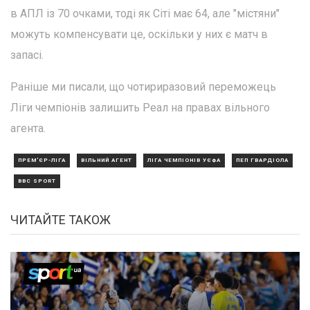
в АПЛ із 70 очками, тоді як Сіті має 64, але "містяни"
можуть компенсувати це, оскільки у них є матч в
запасі.
Раніше ми писали, що чотириразовий переможець
Ліги чемпіонів залишить Реал на правах вільного
агента.
ПРЕМ'ЄР-ЛІГА
ВІЛЬНИЙ АГЕНТ
ЛІГА ЧЕМПІОНІВ УЄФА
ПЕП ГВАРДІОЛА
BBC SPORT
ЧИТАЙТЕ ТАКОЖ