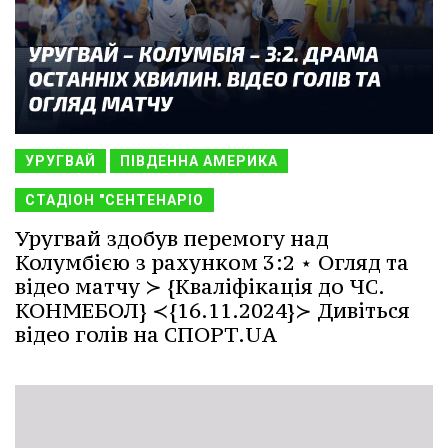
УРУГВАЙ
ПІВДЕННА АМЕРИКА
СТАДІОН "СЕНТЕНАРІО
Уругвай здобув перемогу над
Колумбією з рахунком 3:2 ⋆ Огляд та
відео матчу ≻ {Кваліфікація до ЧС.
КОНМЕБОЛ} ≺{16.11.2024}≻ Дивіться
відео голів на СПОРТ.UA