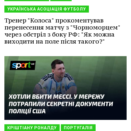
УКРАЇНСЬКА АСОЦІАЦІЯ ФУТБОЛУ
Тренер "Колоса" прокоментував
перенесення матчу з "Чорноморцем"
через обстріл з боку РФ: "Як можна
виходити на поле після такого?"
КРІШТІАНУ РОНАЛДУ
ПОРТУГАЛІЯ