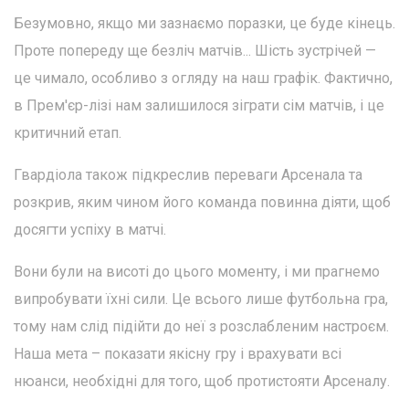
Безумовно, якщо ми зазнаємо поразки, це буде кінець.
Проте попереду ще безліч матчів... Шість зустрічей —
це чимало, особливо з огляду на наш графік. Фактично,
в Прем'єр-лізі нам залишилося зіграти сім матчів, і це
критичний етап.
Гвардіола також підкреслив переваги Арсенала та
розкрив, яким чином його команда повинна діяти, щоб
досягти успіху в матчі.
Вони були на висоті до цього моменту, і ми прагнемо
випробувати їхні сили. Це всього лише футбольна гра,
тому нам слід підійти до неї з розслабленим настроєм.
Наша мета – показати якісну гру і врахувати всі
нюанси, необхідні для того, щоб протистояти Арсеналу.