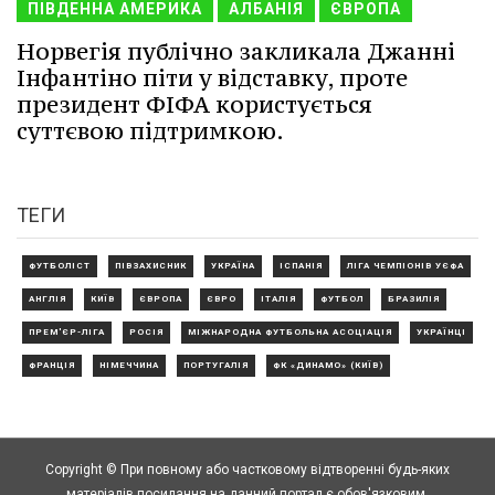
ПІВДЕННА АМЕРИКА
АЛБАНІЯ
ЄВРОПА
Норвегія публічно закликала Джанні
Інфантіно піти у відставку, проте
президент ФІФА користується
суттєвою підтримкою.
ТЕГИ
ФУТБОЛІСТ
ПІВЗАХИСНИК
УКРАЇНА
ІСПАНІЯ
ЛІГА ЧЕМПІОНІВ УЄФА
АНГЛІЯ
КИЇВ
ЄВРОПА
ЄВРО
ІТАЛІЯ
ФУТБОЛ
БРАЗИЛІЯ
ПРЕМ'ЄР-ЛІГА
РОСІЯ
МІЖНАРОДНА ФУТБОЛЬНА АСОЦІАЦІЯ
УКРАЇНЦІ
ФРАНЦІЯ
НІМЕЧЧИНА
ПОРТУГАЛІЯ
ФК «ДИНАМО» (КИЇВ)
Copyright © При повному або частковому відтворенні будь-яких
матеріалів посилання на данний портал є обов'язковим.