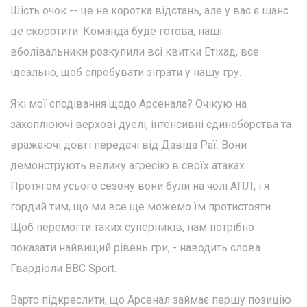
Шість очок -- це не коротка відстань, але у вас є шанс
це скоротити. Команда буде готова, наші
вболівальники розкупили всі квитки Етіхад, все
ідеально, щоб спробувати зіграти у нашу гру.
Які мої сподівання щодо Арсенала? Очікую на
захоплюючі верхові дуелі, інтенсивні єдиноборства та
вражаючі довгі передачі від Давіда Раї. Вони
демонструють велику агресію в своїх атаках.
Протягом усього сезону вони були на чолі АПЛ, і я
гордий тим, що ми все ще можемо їм протистояти.
Щоб перемогти таких суперників, нам потрібно
показати найвищий рівень гри, - наводить слова
Гвардіоли BBC Sport.
Варто підкреслити, що Арсенал займає першу позицію