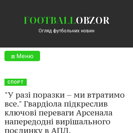
FOOTBALL
OBZOR
Огляд футбольних новин
Меню
СПОРТ
"У разі поразки – ми втратимо
все." Гвардіола підкреслив
ключові переваги Арсенала
напередодні вирішального
поєдинку в АПЛ.