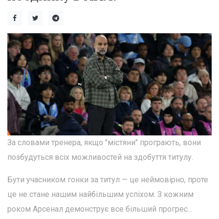
За словами тренера, якщо "містяни" програють, вони
позбудуться всіх можливостей на здобуття титулу.
Бути учасником гонки за титул — це неймовірно, проте
це не стане нашим найбільшим успіхом. З кожним
роком Арсенал демонструє все більший прогрес...