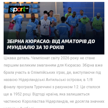
Цікава деталь. Чемпіонат світу 2026 року не стане
першим великим змаганням для Кюрасао. Збірна вже
брала участь в Олімпійських іграх, де, виступаючи під
назвою Нідерландські Антильські острови, в 1/8
фіналу програла Туреччині з рахунком 1:2. Це сталося
ще в 1952 році. Відтоді країна, яка залишається
частиною Королівства Нідерландів, не досягла значних