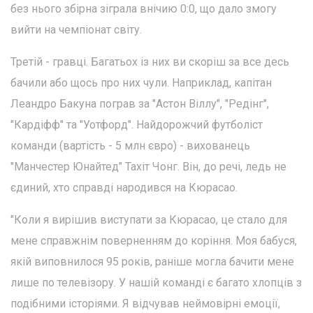
без нього збірна зіграла внічию 0:0, що дало змогу
вийти на чемпіонат світу.
Третій - гравці. Багатьох із них ви скоріш за все десь
бачили або щось про них чули. Наприклад, капітан
Леандро Бакуна пограв за "Астон Віллу", "Редінг",
"Кардіфф" та "Уотфорд". Найдорожчий футболіст
команди (вартість - 5 млн євро) - вихованець
"Манчестер Юнайтед" Тахіт Чонг. Він, до речі, ледь не
єдиний, хто справді народився на Кюрасао.
"Коли я вирішив виступати за Кюрасао, це стало для
мене справжнім поверненням до коріння. Моя бабуся,
якій виповнилося 95 років, раніше могла бачити мене
лише по телевізору. У нашій команді є багато хлопців з
подібними історіями. Я відчував неймовірні емоції,