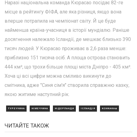
Наразі національна команда Кюрасао посідає 82-ге
місце в рейтингу ФІФА, але яка різниця, якщо вона
вперше потрапила на чемпіонат світу. Й це буде
найменша країна-учасниця в історії мундіалю. Раніше
досягнення належало Ісландії, де мешкає близько 390
тисяч людей. У Кюрасао проживає в 2,6 раза менше:
приблизно 151 тисяча осіб. А площа острова становить
444 км², що трохи більше площі міста Дніпро - 405 км².
Хоча ці всі цифри можна сміливо викинути до
смітника, адже "Синя сім'я" створила справжню казку,
якою житиме наступний рік.
ТУРЕЧЧИНА
НІМЕЧЧИНА
НІДЕРЛАНДИ
ІСЛАНДІЯ
КОНКАКАФ
ЧИТАЙТЕ ТАКОЖ