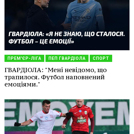
ПРЕМ'ЄР-ЛІГА
ПЕП ГВАРДІОЛА
СПОРТ
ГВАРДІОЛА: "Мені невідомо, що
трапилося. Футбол наповнений
емоціями."