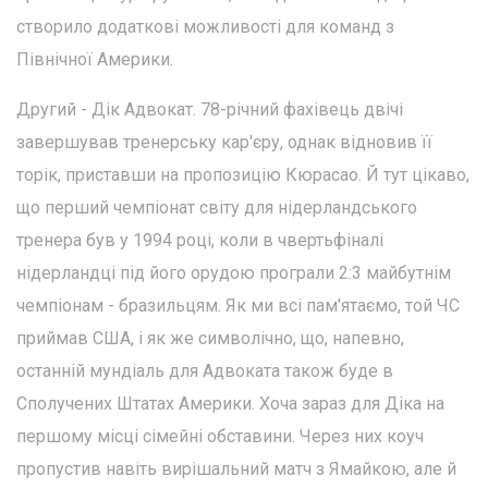
створило додаткові можливості для команд з
Північної Америки.
Другий - Дік Адвокат. 78-річний фахівець двічі
завершував тренерську кар'єру, однак відновив її
торік, приставши на пропозицію Кюрасао. Й тут цікаво,
що перший чемпіонат світу для нідерландського
тренера був у 1994 році, коли в чвертьфіналі
нідерландці під його орудою програли 2:3 майбутнім
чемпіонам - бразильцям. Як ми всі пам'ятаємо, той ЧС
приймав США, і як же символічно, що, напевно,
останній мундіаль для Адвоката також буде в
Сполучених Штатах Америки. Хоча зараз для Діка на
першому місці сімейні обставини. Через них коуч
пропустив навіть вирішальний матч з Ямайкою, але й