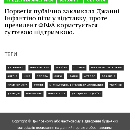
ПІВДЕННА АМЕРИКА
АЛБАНІЯ
ЄВРОПА
Норвегія публічно закликала Джанні
Інфантіно піти у відставку, проте
президент ФІФА користується
суттєвою підтримкою.
ТЕГИ
ФУТБОЛІСТ
ПІВЗАХИСНИК
УКРАЇНА
ІСПАНІЯ
ЛІГА ЧЕМПІОНІВ УЄФА
АНГЛІЯ
КИЇВ
ЄВРОПА
ЄВРО
ІТАЛІЯ
ФУТБОЛ
БРАЗИЛІЯ
ПРЕМ'ЄР-ЛІГА
РОСІЯ
МІЖНАРОДНА ФУТБОЛЬНА АСОЦІАЦІЯ
УКРАЇНЦІ
ФРАНЦІЯ
НІМЕЧЧИНА
ПОРТУГАЛІЯ
ФК «ДИНАМО» (КИЇВ)
Copyright © При повному або частковому відтворенні будь-яких
матеріалів посилання на данний портал є обов'язковим.