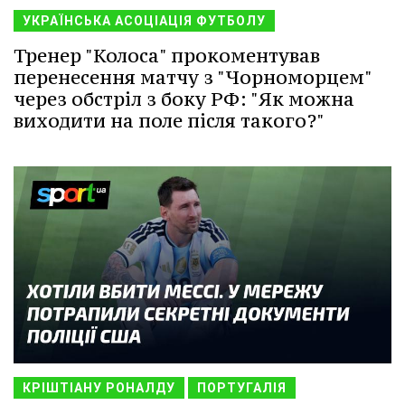
УКРАЇНСЬКА АСОЦІАЦІЯ ФУТБОЛУ
Тренер "Колоса" прокоментував
перенесення матчу з "Чорноморцем"
через обстріл з боку РФ: "Як можна
виходити на поле після такого?"
КРІШТІАНУ РОНАЛДУ
ПОРТУГАЛІЯ