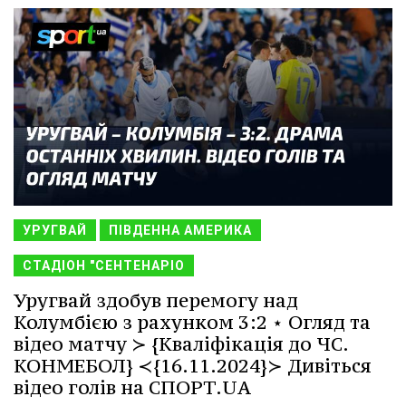
УРУГВАЙ
ПІВДЕННА АМЕРИКА
СТАДІОН "СЕНТЕНАРІО
Уругвай здобув перемогу над
Колумбією з рахунком 3:2 ⋆ Огляд та
відео матчу ≻ {Кваліфікація до ЧС.
КОНМЕБОЛ} ≺{16.11.2024}≻ Дивіться
відео голів на СПОРТ.UA