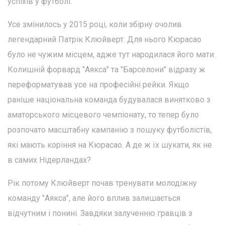
успіхів у футболі.
Усе змінилось у 2015 році, коли збірну очолив
легендарний Патрік Клюйверт. Для нього Кюрасао
було не чужим місцем, адже тут народилася його мати.
Колишній форвард "Аякса" та "Барселони" відразу ж
переформатував усе на професійні рейки. Якщо
раніше національна команда будувалася винятково з
аматорського місцевого чемпіонату, то тепер було
розпочато масштабну кампанію з пошуку футболістів,
які мають коріння на Кюрасао. А де ж їх шукати, як не
в самих Нідерландах?
Рік потому Клюйверт почав тренувати молодіжну
команду "Аякса", але його вплив залишається
відчутним і понині. Завдяки залученню гравців з