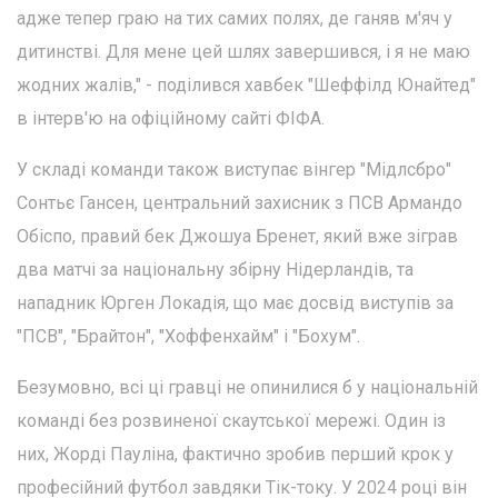
адже тепер граю на тих самих полях, де ганяв м'яч у
дитинстві. Для мене цей шлях завершився, і я не маю
жодних жалів," - поділився хавбек "Шеффілд Юнайтед"
в інтерв'ю на офіційному сайті ФІФА.
У складі команди також виступає вінгер "Мідлсбро"
Сонтьє Гансен, центральний захисник з ПСВ Армандо
Обіспо, правий бек Джошуа Бренет, який вже зіграв
два матчі за національну збірну Нідерландів, та
нападник Юрген Локадія, що має досвід виступів за
"ПСВ", "Брайтон", "Хоффенхайм" і "Бохум".
Безумовно, всі ці гравці не опинилися б у національній
команді без розвиненої скаутської мережі. Один із
них, Жорді Пауліна, фактично зробив перший крок у
професійний футбол завдяки Тік-току. У 2024 році він