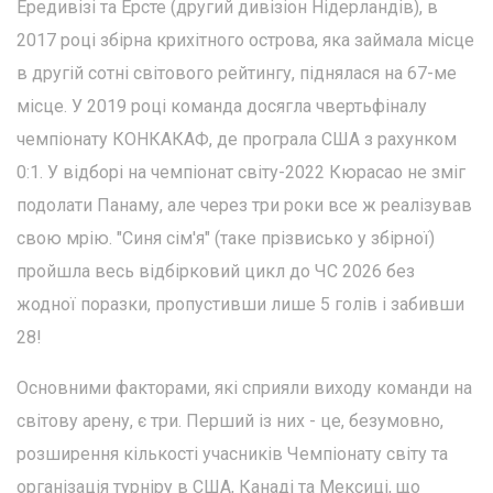
Ередивізі та Ерсте (другий дивізіон Нідерландів), в
2017 році збірна крихітного острова, яка займала місце
в другій сотні світового рейтингу, піднялася на 67-ме
місце. У 2019 році команда досягла чвертьфіналу
чемпіонату КОНКАКАФ, де програла США з рахунком
0:1. У відборі на чемпіонат світу-2022 Кюрасао не зміг
подолати Панаму, але через три роки все ж реалізував
свою мрію. "Синя сім'я" (таке прізвисько у збірної)
пройшла весь відбірковий цикл до ЧС 2026 без
жодної поразки, пропустивши лише 5 голів і забивши
28!
Основними факторами, які сприяли виходу команди на
світову арену, є три. Перший із них - це, безумовно,
розширення кількості учасників Чемпіонату світу та
організація турніру в США, Канаді та Мексиці, що