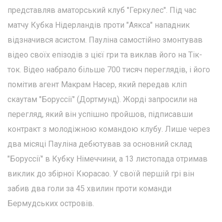
представляв аматорський клуб "Геркулес". Під час
матчу Кубка Нідерландів проти "Аякса" нападник
відзначився асистом. Пауліна самостійно змонтував
відео своїх епізодів з цієї гри та виклав його на Тік-
ток. Відео набрало більше 700 тисяч переглядів, і його
помітив агент Макрам Насер, який передав кліп
скаутам "Боруссії" (Дортмунд). Жорді запросили на
перегляд, який він успішно пройшов, підписавши
контракт з молодіжною командою клубу. Лише через
два місяці Пауліна дебютував за основний склад
"Боруссії" в Кубку Німеччини, а 13 листопада отримав
виклик до збірної Кюрасао. У своїй першій грі він
забив два голи за 45 хвилин проти команди
Бермудських островів.