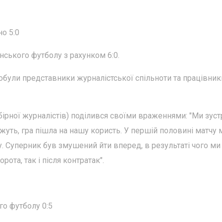
но 5:0
нського футболу з рахунком 6:0.
обули представники журналістської спільноти та працівник
бірної журналістів) поділився своїми враженнями: "Ми зуст
ажуть, гра пішла на нашу користь. У першій половині матчу 
у. Суперник був змушений йти вперед, в результаті чого ми
ота, так і після контратак".
го футболу 0:5