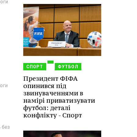
моги
СПОРТ
ФУТБОЛ
Президент ФІФА
опинився під
моги
звинуваченнями в
намірі приватизувати
футбол: деталі
конфлікту - Спорт
ь без