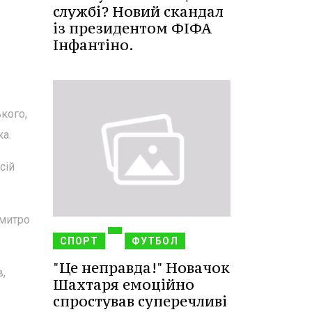
службі? Новий скандал
із президентом ФІФА
Інфантіно.
кого,
ка.
сій
Дмитро
СПОРТ
ФУТБОЛ
"Це неправда!" Новачок
,
Шахтаря емоційно
спростував суперечливі