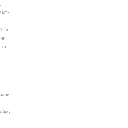
,
вість
У та
они
 та
очали
тайму