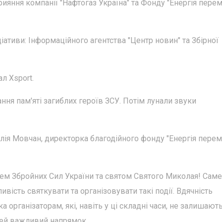
рияння компанії "Нафтогаз Україна" та Фонду "Енергія пере
ціативи: Інформаційного агентства "Центр новин" та Збірної
л Xsport.
ння пам'яті загиблих героїв ЗСУ. Потім лунали звуки
лія Мовчан, директорка благодійного фонду "Енергія пере
ем Збройних Сил України та святом Святого Миколая! Саме
сть святкувати та організовувати такі події. Вдячність
 організаторам, які, навіть у ці складні часи, не залишают
 цей важливий напрямок.