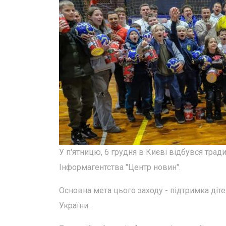
У п'ятницю, 6 грудня в Києві відбувся трад
Інформагентства "Центр новин".
Основна мета цього заходу - підтримка дітей
України.