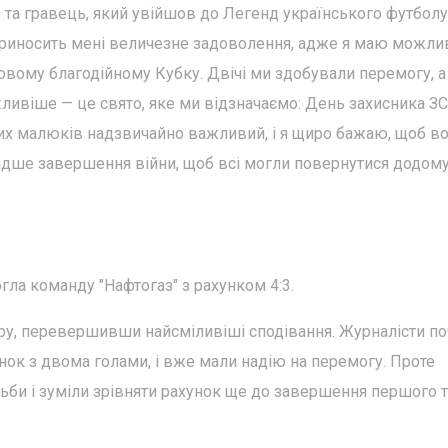
 та гравець, який увійшов до Легенд українського футболу
приносить мені величезне задоволення, адже я маю можли
мовому благодійному Кубку. Двічі ми здобували перемогу, а
жливіше — це свято, яке ми відзначаємо: День захисника ЗС
их малюків надзвичайно важливий, і я щиро бажаю, щоб в
дше завершення війни, щоб всі могли повернутися додому
гла команду "Нафтогаз" з рахунком 4:3.
іру, перевершивши найсміливіші сподівання. Журналісти п
ок з двома голами, і вже мали надію на перемогу. Проте
тьби і зуміли зрівняти рахунок ще до завершення першого 