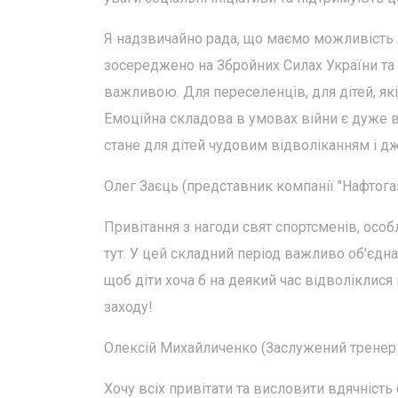
Я надзвичайно рада, що маємо можливість до
зосереджено на Збройних Силах України та 
важливою. Для переселенців, для дітей, які
Емоційна складова в умовах війни є дуже 
стане для дітей чудовим відволіканням і 
Олег Заєць (представник компанії "Нафтогаз
Привітання з нагоди свят спортсменів, осо
тут. У цей складний період важливо об'єдн
щоб діти хоча б на деякий час відволіклися
заходу!
Олексій Михайличенко (Заслужений тренер У
Хочу всіх привітати та висловити вдячність 