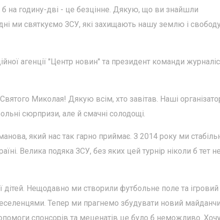
а б на годину-дві - це безцінне. Дякую, що ви знайшли
одні ми святкуємо ЗСУ, які захищають нашу землю і свободу
йної агенції "Центр новин" та президент команди журналіс
 Святого Миколая! Дякую всім, хто завітав. Наші організато
ольні сюрпризи, але й смачні солодощі.
нова, який нас так гарно приймає. З 2014 року ми стабіль
аїні. Велика подяка ЗСУ, без яких цей турнір ніколи б тет н
ії дітей. Нещодавно ми створили футбольне поле та ігровий
ереселенцями. Тепер ми прагнемо збудувати новий майданчи
помоги спонсорів та меценатів це було б неможливо. Хоч