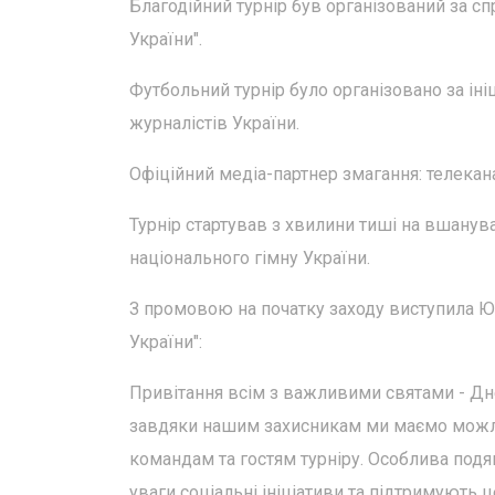
Благодійний турнір був організований за сп
України".
Футбольний турнір було організовано за іні
журналістів України.
Офіційний медіа-партнер змагання: телекана
Турнір стартував з хвилини тиші на вшанува
національного гімну України.
З промовою на початку заходу виступила Ю
України":
Привітання всім з важливими святами - Дн
завдяки нашим захисникам ми маємо можливі
командам та гостям турніру. Особлива подяка
уваги соціальні ініціативи та підтримують