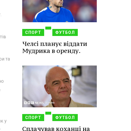
.
СПОРТ
ФУТБОЛ
тів
Челсі планує віддати
Мудрика в оренду.
ри та
но
е
СПОРТ
ФУТБОЛ
к у
Сплачував коханці на
у