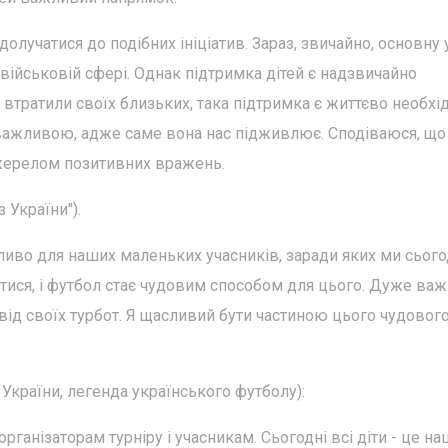
лучатися до подібних ініціатив. Зараз, звичайно, основну 
військовій сфері. Однак підтримка дітей є надзвичайно
 втратили своїх близьких, така підтримка є життєво необхі
важливою, адже саме вона нас підживлює. Сподіваюся, що
джерелом позитивних вражень.
 України").
бливо для наших маленьких учасників, заради яких ми сього
атися, і футбол стає чудовим способом для цього. Дуже важ
 від своїх турбот. Я щасливий бути частиною цього чудовог
країни, легенда українського футболу):
організаторам турніру і учасникам. Сьогодні всі діти - це на