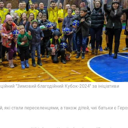
иційний "Зимовий благодійний Кубок-2024" за ініціативи
, які стали переселенцями, а також дітей, чиї батьки є Гер