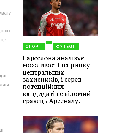
увагу
дною.
 це
СПОРТ
ФУТБОЛ
Барселона аналізує
можливості на ринку
центральних
дні
захисників, і серед
ливо,
потенційних
кандидатів є відомий
о
гравець Арсеналу.
ші