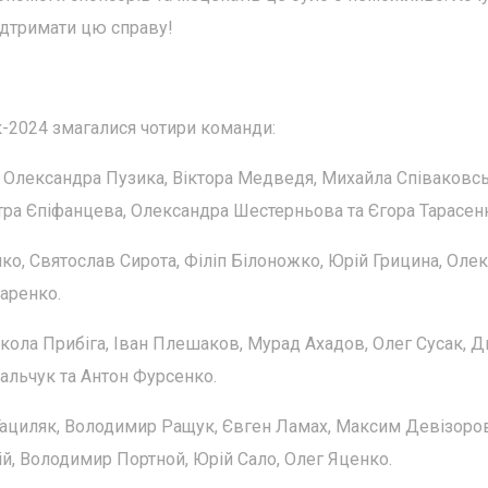
ідтримати цю справу!
к-2024 змагалися чотири команди:
з Олександра Пузика, Віктора Медведя, Михайла Співаковсь
итра Єпіфанцева, Олександра Шестерньова та Єгора Тарасен
ко, Святослав Сирота, Філіп Білоножко, Юрій Грицина, Олек
аренко.
кола Прибіга, Іван Плешаков, Мурад Ахадов, Олег Сусак, 
льчук та Антон Фурсенко.
 Гациляк, Володимир Ращук, Євген Ламах, Максим Девізоров
й, Володимир Портной, Юрій Сало, Олег Яценко.