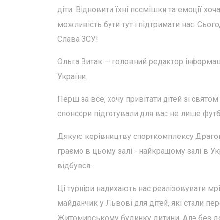
діти. Відновити їхні посмішки та емоції хоч
можливість бути тут і підтримати нас. Сьог
Слава ЗСУ!
Ольга Витак — головний редактор інформаці
України.
Перш за все, хочу привітати дітей зі святом
спонсори підготували для вас не лише футб
Дякую керівництву спорткомплексу Драгома
граємо в цьому залі - найкращому залі в Укр
відбувся.
Ці турніри надихають нас реалізовувати мр
майданчик у Львові для дітей, які стали п
Житомирському будинку дитини. Але без до