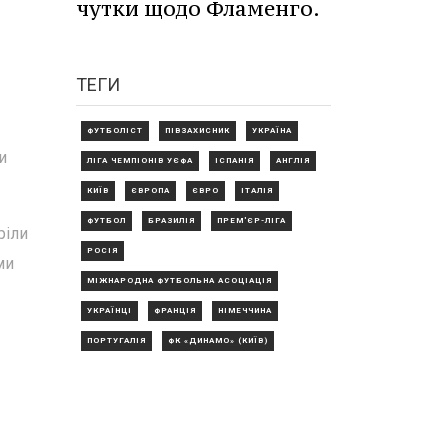
чутки щодо Фламенго.
ТЕГИ
ФУТБОЛІСТ
ПІВЗАХИСНИК
УКРАЇНА
и
ЛІГА ЧЕМПІОНІВ УЄФА
ІСПАНІЯ
АНГЛІЯ
КИЇВ
ЄВРОПА
ЄВРО
ІТАЛІЯ
ФУТБОЛ
БРАЗИЛІЯ
ПРЕМ'ЄР-ЛІГА
ріли
РОСІЯ
ми
МІЖНАРОДНА ФУТБОЛЬНА АСОЦІАЦІЯ
УКРАЇНЦІ
ФРАНЦІЯ
НІМЕЧЧИНА
ПОРТУГАЛІЯ
ФК «ДИНАМО» (КИЇВ)