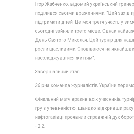
Ігор Жабченко, відомий український тренер
поділився своїми враженнями: "Цей захід 
підтримати дітей. Це моя третя участь у зи
сьогодні зайняли третє місце. Однак найва
День Святого Миколая. Цей турнір для наш
росли щасливими. Сподіваюся на якнайшви
насолоджуватися життям".
Завершальний етап
Збірна команда журналістів України перемо
Фінальний матч вразив всіх учасників турн
гру з упевненістю, швидко відкривши рахун
нафтогазівці проявили справжній дух боро
- 2:2.