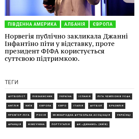
ПІВДЕННА АМЕРИКА
АЛБАНІЯ
ЄВРОПА
Норвегія публічно закликала Джанні
Інфантіно піти у відставку, проте
президент ФІФА користується
суттєвою підтримкою.
ТЕГИ
ФУТБОЛІСТ
ПІВЗАХИСНИК
УКРАЇНА
ІСПАНІЯ
ЛІГА ЧЕМПІОНІВ УЄФА
АНГЛІЯ
КИЇВ
ЄВРОПА
ЄВРО
ІТАЛІЯ
ФУТБОЛ
БРАЗИЛІЯ
ПРЕМ'ЄР-ЛІГА
РОСІЯ
МІЖНАРОДНА ФУТБОЛЬНА АСОЦІАЦІЯ
УКРАЇНЦІ
ФРАНЦІЯ
НІМЕЧЧИНА
ПОРТУГАЛІЯ
ФК «ДИНАМО» (КИЇВ)