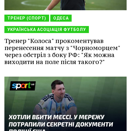
ТРЕНЕР (СПОРТ)
ОДЕСА
УКРАЇНСЬКА АСОЦІАЦІЯ ФУТБОЛУ
Тренер "Колоса" прокоментував
перенесення матчу з "Чорноморцем"
через обстріл з боку РФ: "Як можна
виходити на поле після такого?"