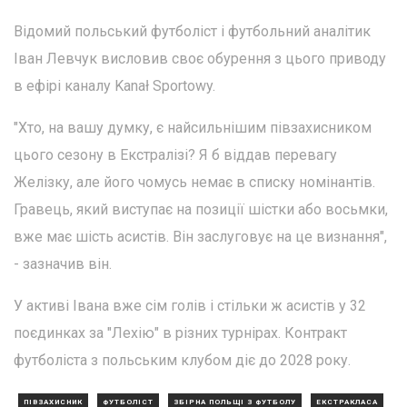
Відомий польський футболіст і футбольний аналітик
Іван Левчук висловив своє обурення з цього приводу
в ефірі каналу Kanał Sportowy.
"Хто, на вашу думку, є найсильнішим півзахисником
цього сезону в Екстралізі? Я б віддав перевагу
Желізку, але його чомусь немає в списку номінантів.
Гравець, який виступає на позиції шістки або восьмки,
вже має шість асистів. Він заслуговує на це визнання",
- зазначив він.
У активі Івана вже сім голів і стільки ж асистів у 32
поєдинках за "Лехію" в різних турнірах. Контракт
футболіста з польським клубом діє до 2028 року.
ПІВЗАХИСНИК
ФУТБОЛІСТ
ЗБІРНА ПОЛЬЩІ З ФУТБОЛУ
ЕКСТРАКЛАСА