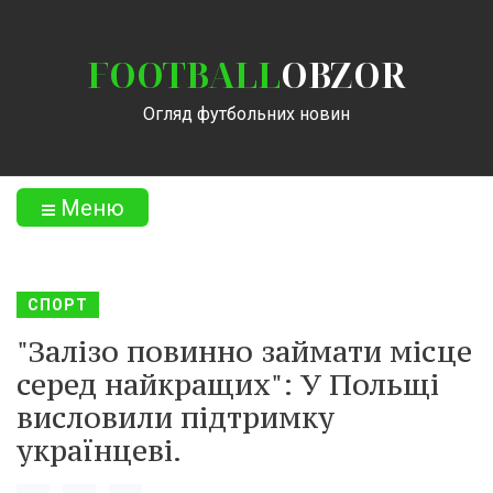
FOOTBALL
OBZOR
Огляд футбольних новин
Меню
СПОРТ
"Залізо повинно займати місце
серед найкращих": У Польщі
висловили підтримку
українцеві.