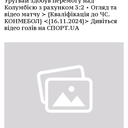
Уругвай здобув перемогу над
Колумбією з рахунком 3:2 ⋆ Огляд та
відео матчу ≻ {Кваліфікація до ЧС.
КОНМЕБОЛ} ≺{16.11.2024}≻ Дивіться
відео голів на СПОРТ.UA