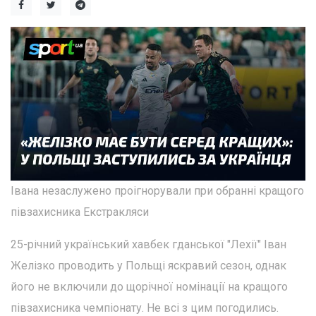
Івана незаслужено проігнорували при обранні кращого
півзахисника Екстракляси
25-річний український хавбек гданської "Лехії" Іван
Желізко проводить у Польщі яскравий сезон, однак
його не включили до щорічної номінації на кращого
півзахисника чемпіонату. Не всі з цим погодились.