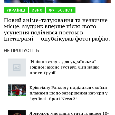
УКРАЇНЦІ
ЄВРО
ФУТБОЛІСТ
Новий аніме-татуювання та незвичне
місце. Мудрик вперше після свого
усунення поділився постом в
Інстаграмі — опублікував фотографію.
НЕ ПРОПУСТІТЬ
Фінішна стадія для української
збірної: анонс зустрічі Ліги націй
проти Грузії.
Кріштіану Роналду поділився своїми
планами щодо завершення кар'єри у
футболі - Sport News 24
Ярмолюк має шанс стати гравцем 10-