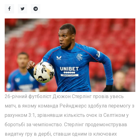
26-річний футболіст Дюжон Стерлінг провів увесь
матч, в якому команда Рейнджерс здобула перемогу з
рахунком 3:1, зрівнявши кількість очок із Селтіком у
боротьбі за чемпіонство. Стерлінг продемонстрував
видатну гру в дербі, ставши одним із ключових