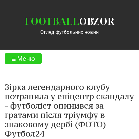
FOOTBALL
OBZOR
Огляд футбольних новин
Меню
Зірка легендарного клубу
потрапила у епіцентр скандалу
- футболіст опинився за
гратами після тріумфу в
знаковому дербі (ФОТО) -
Футбол24