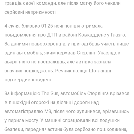
гравців своєї команди, але після матчу його чекали
серйозні неприємності.
4 січня, близько 01:25 ночі поліція отримала
повідомлення про ДТП в районі Ковкадденс у Глазго.
За даними правоохоронців, у пригоді брав участь лише
один автомобіль, яким керував Стерлінг. Унаслідок
аварії ніхто не постраждав, але автівка зазнала
значних пошкоджень. Речник поліції Шотландії
підтвердив інцидент.
За інформацією The Sun, автомобіль Стерлінга врізався
в пішохідні огорожі на ділянці дороги над
автомагістраллю M8, після чого зупинився, врізавшись
у перила мосту. У машині спрацювали всі подушки
безпеки, передня частина була серйозно пошкоджена,