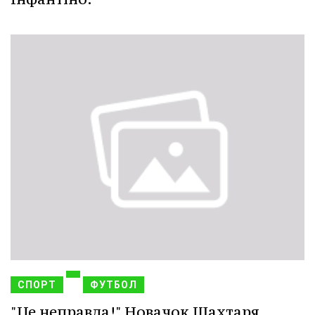
СПОРТ
ФУТБОЛ
"Це неправда!" Новачок Шахтаря