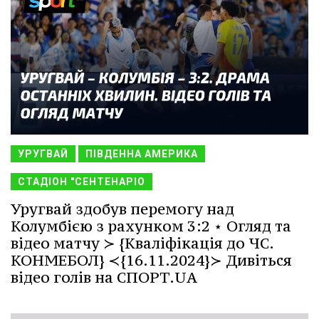
УРУГВАЙ
ПІВДЕННА АМЕРИКА
СТАДІОН "СЕНТЕНАРІО
Уругвай здобув перемогу над
Колумбією з рахунком 3:2 ⋆ Огляд та
відео матчу ≻ {Кваліфікація до ЧС.
КОНМЕБОЛ} ≺{16.11.2024}≻ Дивіться
відео голів на СПОРТ.UA