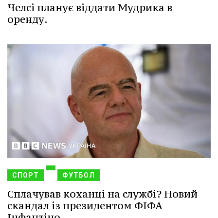
Челсі планує віддати Мудрика в
оренду.
СПОРТ
ФУТБОЛ
Сплачував коханці на службі? Новий
скандал із президентом ФІФА
Інфантіно.