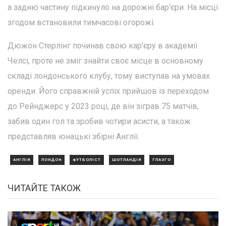
а задню частину підкинуло на дорожні бар'єри. На місці
згодом встановили тимчасові огорожі.
Дюжон Стерлінг починав свою кар'єру в академії
Челсі, проте не зміг знайти своє місце в основному
складі лондонського клубу, тому виступав на умовах
оренди. Його справжній успіх прийшов із переходом
до Рейнджерс у 2023 році, де він зіграв 75 матчів,
забив один гол та зробив чотири асисти, а також
представляв юнацькі збірні Англії.
АНГЛІЯ
ЛОНДОН
ФУТБОЛІСТ
ШОТЛАНДІЯ
ГЛАЗГО
ЧИТАЙТЕ ТАКОЖ