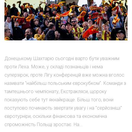
Донецькому Шахтарю сьогодні варто бути уважним
проти Леха. Може, у складі познаньців і нема
суперзірок, проте Лігу конференцій вже можна вголос
називати "найбільш польським єврокубком". Команди з
тамтешнього чемпіонату, Екстракляси, щороку
показують себе тут якнайкраще. Більш того, вони
поступово починають звертати увагу і на "серйозніші"
євротурніри, оскільки фінансова та економічна
спроможність Польщі зростає. На...