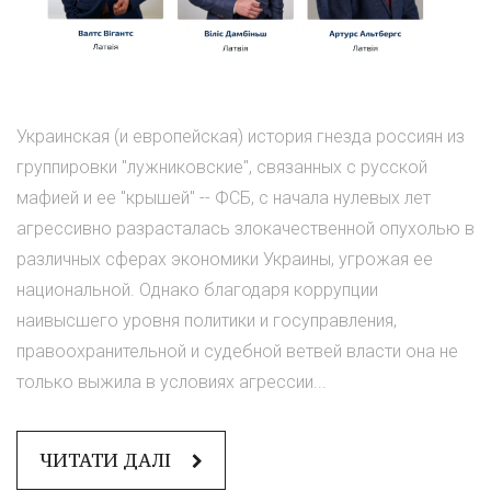
Украинская (и европейская) история гнезда россиян из
группировки "лужниковские", связанных с русской
мафией и ее "крышей" -- ФСБ, с начала нулевых лет
агрессивно разрасталась злокачественной опухолью в
различных сферах экономики Украины, угрожая ее
национальной. Однако благодаря коррупции
наивысшего уровня политики и госуправления,
правоохранительной и судебной ветвей власти она не
только выжила в условиях агрессии...
ЧИТАТИ ДАЛІ