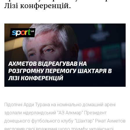
Лізі конференцій.
Підопічні Арди Турана на номінально домашній арені
здолали нідерландський "АЗ Алкмар" Президент
донецького футбольного клубу "Шахтар" Рінат Ахметов
висловив свої враження щодо тріумфу української