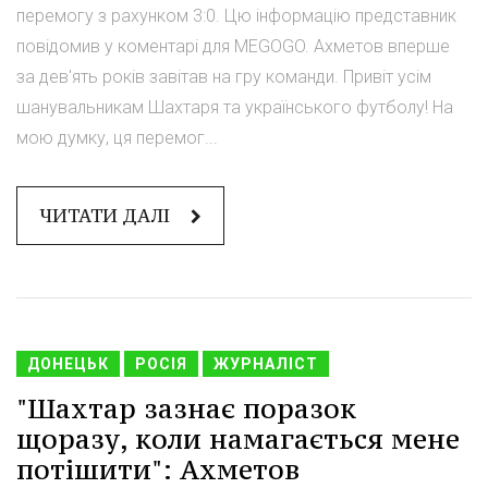
перемогу з рахунком 3:0. Цю інформацію представник
повідомив у коментарі для MEGOGO. Ахметов вперше
за дев'ять років завітав на гру команди. Привіт усім
шанувальникам Шахтаря та українського футболу! На
мою думку, ця перемог...
ЧИТАТИ ДАЛІ
ДОНЕЦЬК
РОСІЯ
ЖУРНАЛІСТ
"Шахтар зазнає поразок
щоразу, коли намагається мене
потішити": Ахметов