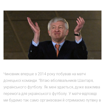
Чиновник вперше з 2014 року побував на матчі
донецької команди. "Вітаю вболівальників Шахтаря,
українського футболу. Як мені здається, дуже важлива
перемога для українського футболу. У матчі-відповіді
ми будемо так само організовані й отримаємо путівку в