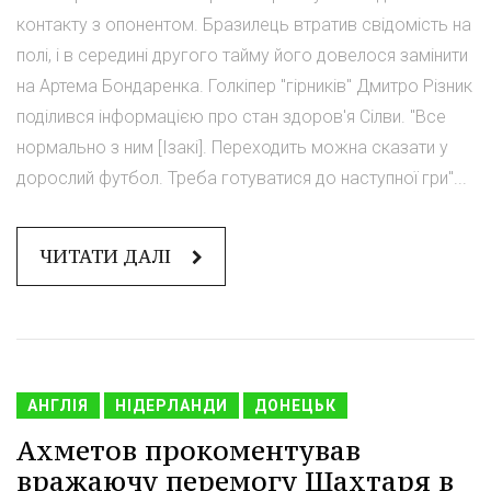
контакту з опонентом. Бразилець втратив свідомість на
полі, і в середині другого тайму його довелося замінити
на Артема Бондаренка. Голкіпер "гірників" Дмитро Різник
поділився інформацією про стан здоров'я Сілви. "Все
нормально з ним [Ізакі]. Переходить можна сказати у
дорослий футбол. Треба готуватися до наступної гри"...
ЧИТАТИ ДАЛІ
АНГЛІЯ
НІДЕРЛАНДИ
ДОНЕЦЬК
Ахметов прокоментував
вражаючу перемогу Шахтаря в