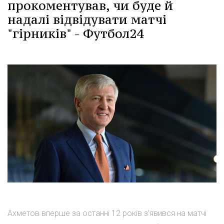
прокоментував, чи буде й
надалі відвідувати матчі
"гірників" - Футбол24
Ахметов вперше за останні 12 років з'явився на матчі