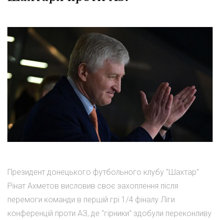
Президент донецького футбольного клубу "Шахтар"
Рінат Ахметов висловив своє захоплення після
перемоги команди в першій грі 1/4 фіналу Ліги
конференцій проти АЗ, де "гірники" здобули переконливу