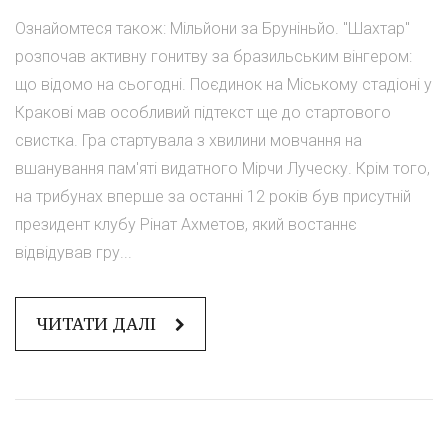
Ознайомтеся також: Мільйони за Бруніньйо. "Шахтар"
розпочав активну гонитву за бразильським вінгером:
що відомо на сьогодні. Поєдинок на Міському стадіоні у
Кракові мав особливий підтекст ще до стартового
свистка. Гра стартувала з хвилини мовчання на
вшанування пам'яті видатного Мірчи Луческу. Крім того,
на трибунах вперше за останні 12 років був присутній
президент клубу Рінат Ахметов, який востаннє
відвідував гру...
ЧИТАТИ ДАЛІ