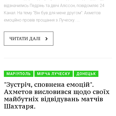
відзначились Педрінь та двічі Аліссон, повідомляє 24
Канал. На тему "Він був для мене другом": Ахметов
емоційно провів прощання з Луческу. ...
ЧИТАТИ ДАЛІ
МАРІУПОЛЬ
МІРЧА ЛУЧЕСКУ
ДОНЕЦЬК
"Зустріч, сповнена емоцій".
Ахметов висловився щодо своїх
майбутніх відвідувань матчів
Шахтаря.