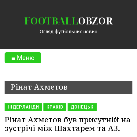
FOOTBALL
OBZOR
Огляд футбольних новин
Меню
Рінат Ахметов
НІДЕРЛАНДИ
КРАКІВ
ДОНЕЦЬК
Рінат Ахметов був присутній на
зустрічі між Шахтарем та АЗ.