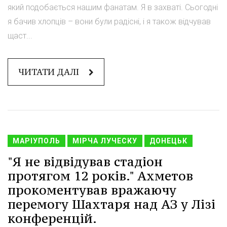
який подобається нашим фанатам. Я в захваті. Сьогодні
я бачив хлопців – вони були радісні, і я також відчував
щаст...
ЧИТАТИ ДАЛІ
МАРІУПОЛЬ
МІРЧА ЛУЧЕСКУ
ДОНЕЦЬК
"Я не відвідував стадіон
протягом 12 років." Ахметов
прокоментував вражаючу
перемогу Шахтаря над АЗ у Лізі
конференцій.