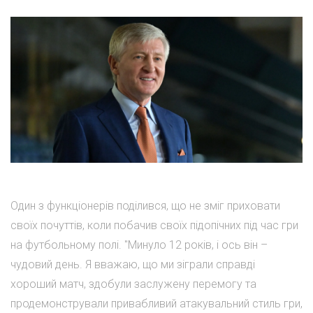
Один з функціонерів поділився, що не зміг приховати
своїх почуттів, коли побачив своїх підопічних під час гри
на футбольному полі. "Минуло 12 років, і ось він –
чудовий день. Я вважаю, що ми зіграли справді
хороший матч, здобули заслужену перемогу та
продемонстрували привабливий атакувальний стиль гри,