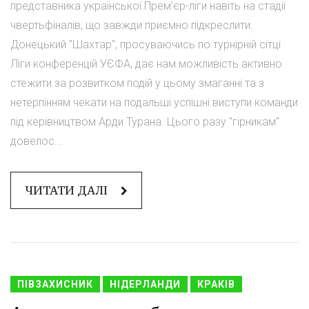
представника української Прем'єр-ліги навіть на стадії
чвертьфіналів, що завжди приємно підкреслити.
Донецький "Шахтар", просуваючись по турнірній сітці
Ліги конференцій УЄФА, дає нам можливість активно
стежити за розвитком подій у цьому змаганні та з
нетерпінням чекати на подальші успішні виступи команди
під керівництвом Арди Турана. Цього разу "гірникам"
довелос...
ЧИТАТИ ДАЛІ
ПІВЗАХИСНИК
НІДЕРЛАНДИ
КРАКІВ