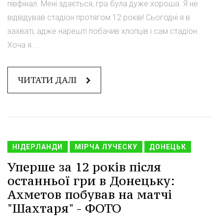
півфінал. Мені здається, гра була дуже хороша. Я не
відвідував стадіон протягом 12 років! Сьогодні я в
захваті, адже нарешті побачив хлопців і сам стадіон.
Хоча я ...
ЧИТАТИ ДАЛІ
НІДЕРЛАНДИ
МІРЧА ЛУЧЕСКУ
ДОНЕЦЬК
Уперше за 12 років після
останньої гри в Донецьку:
Ахметов побував на матчі
"Шахтаря" - ФОТО