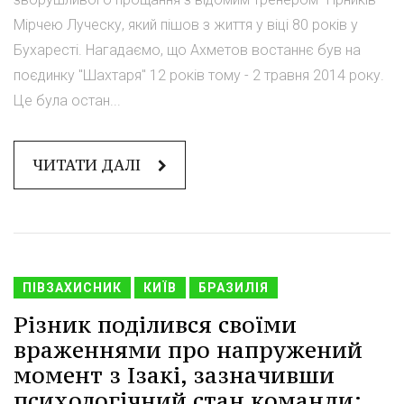
Мірчею Луческу, який пішов з життя у віці 80 років у
Бухаресті. Нагадаємо, що Ахметов востаннє був на
поєдинку "Шахтаря" 12 років тому - 2 травня 2014 року.
Це була остан...
ЧИТАТИ ДАЛІ
ПІВЗАХИСНИК
КИЇВ
БРАЗИЛІЯ
Різник поділився своїми
враженнями про напружений
момент з Ізакі, зазначивши
психологічний стан команди: