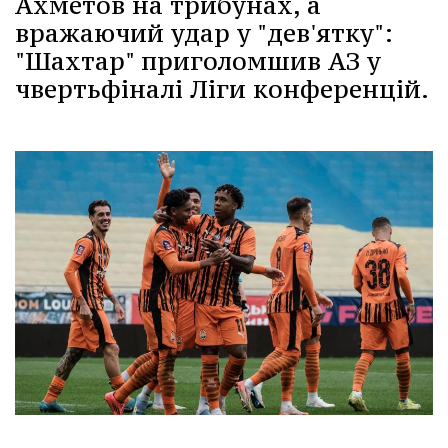
Ахметов на трибунах, а
вражаючий удар у "дев'ятку":
"Шахтар" приголомшив АЗ у
чвертьфіналі Ліги конференцій.