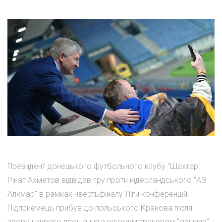
Президент донецького футбольного клубу "Шахтар"
Рінат Ахметов відвідав гру проти нідерландського "АЗ
Алкмар" в рамках чвертьфіналу Ліги конференцій.
Підприємець прибув до польського Кракова після
зворушливого прощання з відомим тренером "гірників"