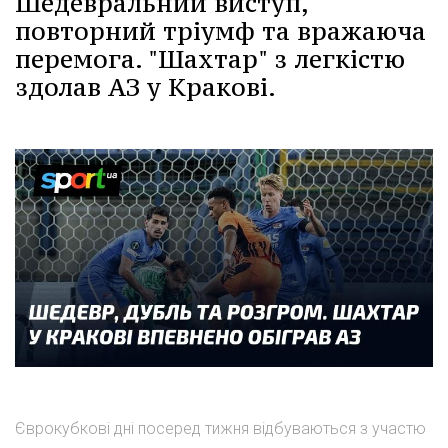
Шедевральний виступ,
повторний тріумф та вражаюча
перемога. "Шахтар" з легкістю
здолав АЗ у Кракові.
Єврокубкові дні посеред тижня відбуваються з участю