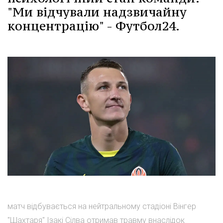
"Ми відчували надзвичайну
концентрацію" - Футбол24.
матч відбувається на нейтральному стадіоні Вінгер
"Шахтаря" Ізакі Сілва отримав травму внаслідок