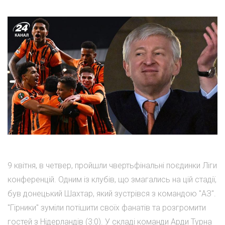
9 квітня, в четвер, пройшли чвертьфінальні поєдинки Ліги
конференцій. Одним із клубів, що змагались на цій стадії,
був донецький Шахтар, який зустрівся з командою "АЗ".
"Гірники" зуміли потішити своїх фанатів та розгромити
гостей з Нідерландів (3:0). У складі команди Арди Турна