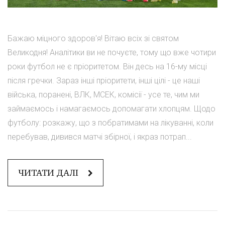
Бажаю міцного здоров'я! Вітаю всіх зі святом
Великодня! Аналітики ви не почуєте, тому що вже чотири
роки футбол не є пріоритетом. Він десь на 16-му місці
після гречки. Зараз інші пріоритети, інші цілі - це наші
війська, поранені, ВЛК, МСЕК, комісії - усе те, чим ми
займаємось і намагаємось допомагати хлопцям. Щодо
футболу: розкажу, що з побратимами на лікуванні, коли
перебував, дивився матчі збірної, і якраз потрап...
ЧИТАТИ ДАЛІ