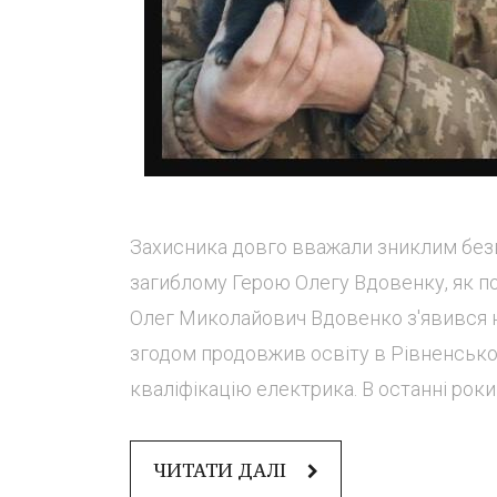
Захисника довго вважали зниклим безв
загиблому Герою Олегу Вдовенку, як п
Олег Миколайович Вдовенко з'явився на
згодом продовжив освіту в Рівненськ
кваліфікацію електрика. В останні роки 
ЧИТАТИ ДАЛІ