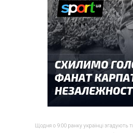
Щодня о 9:00 ранку українці згадують т