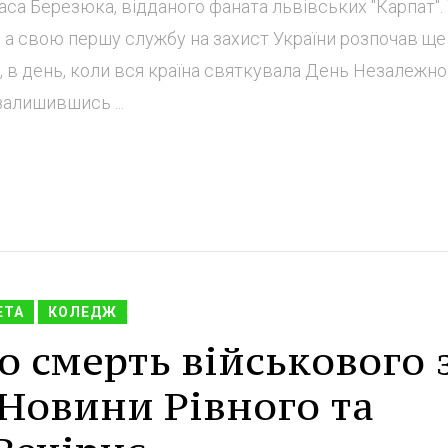
аса Березюка, відданого фаната львівських "Карпат".
, а свою першу службу на захист України розпочав ще
у, в день, коли вся країна святкувала День Незалежнос
залишившись ...
ЕТА
КОЛЕДЖ
 смерть військового 
- Новини Рівного та