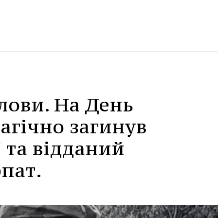
лови. На День
агічно загинув
ї та відданий
пат.