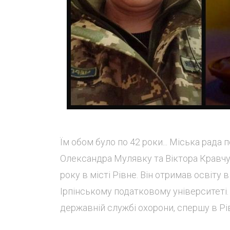
Їм обом було по 42 роки... Міська рада
Олександра Мулявку та Віктора Кравчук
року в місті Рівне. Він отримав освіту
Ірпінському податковому університеті
державній службі охорони, спершу в Рівн