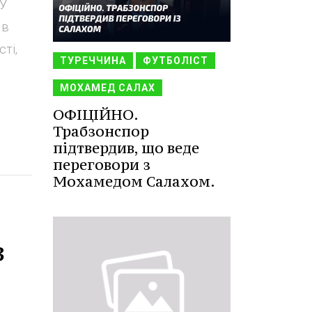
 У
 в
ті,
ТУРЕЧЧИНА
ФУТБОЛІСТ
МОХАМЕД САЛАХ
ОФІЦІЙНО.
Трабзонспор
підтвердив, що веде
переговори з
Мохамедом Салахом.
з