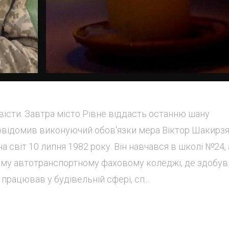
істи. Завтра місто Рівне віддасть останню шану
овідомив виконуючий обов'язки мера Віктор Шакирзя
 світ 10 липня 1982 року. Він навчався в школі №24, 
ому автотранспортному фаховому коледжі, де здобув
працював у будівельній сфері, сп...