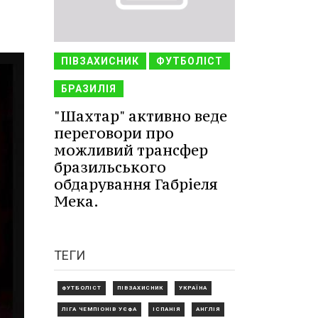
ПІВЗАХИСНИК
ФУТБОЛІСТ
БРАЗИЛІЯ
"Шахтар" активно веде
переговори про
можливий трансфер
бразильського
обдарування Габріеля
Мека.
ТЕГИ
ФУТБОЛІСТ
ПІВЗАХИСНИК
УКРАЇНА
ЛІГА ЧЕМПІОНІВ УЄФА
ІСПАНІЯ
АНГЛІЯ