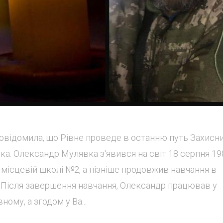
 повідомила, що Рівне проведе в останню путь Захисн
а. Олександр Мулявка з'явився на світ 18 серпня 19
 в місцевій школі №2, а пізніше продовжив навчання в
. Після завершення навчання, Олександр працював у
ому, а згодом у Ва...