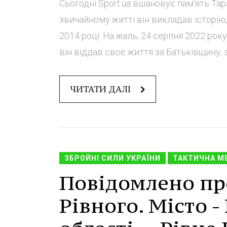
Сьогодні Sport.ua вшановує пам'ять Тар
звичайному житті він викладав історію
2014 році. На жаль, 24 серпня 2022 рок
він віддав своє життя за Батьківщину, 
ЧИТАТИ ДАЛІ
ЗБРОЙНІ СИЛИ УКРАЇНИ
ТАКТИЧНА М
Повідомлено про
Рівного. Місто 