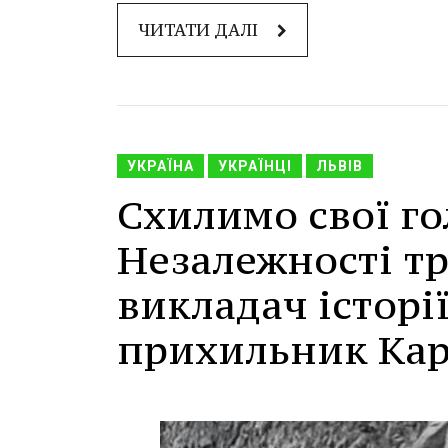
ЧИТАТИ ДАЛІ
УКРАЇНА
УКРАЇНЦІ
ЛЬВІВ
Схилимо свої го
Незалежності тр
викладач історі
прихильник Кар