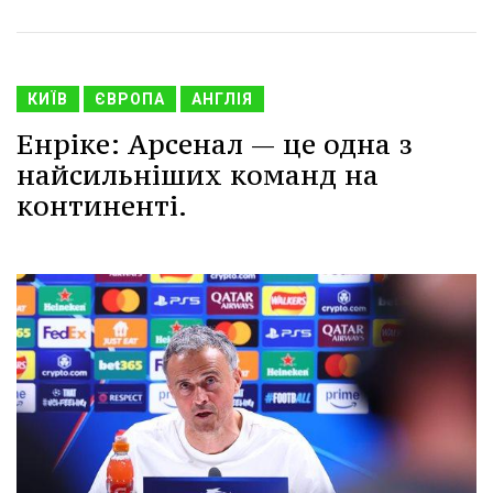
КИЇВ
ЄВРОПА
АНГЛІЯ
Енріке: Арсенал — це одна з
найсильніших команд на
континенті.