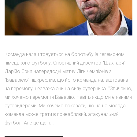
Команда налаштовується на боротьбу із гегемоном
німецького футболу. Спортивний директор "Шахтаря"
Дарійо Срна напередодні матчу Ліги чемпіонів з
"Баварією" підкреслив, що його команда налаштована
на перемогу, незважаючи на силу суперника. "Звичайно,
ми хочемо перемогти Баварію. Навіть якщо ми є явними
аутсайдерами. Ми хочемо показати, що наша молода
команда може грати в привабливий, атакувальний
футбол. Але це ще н...