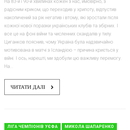
На 83-й і 90-й хвилинах кожен з нас, ймовірно, з
радісним криком, що переходив у хрипоту, відпустив
накопичений за рік негатив і втому, які зростали після
кожної нової поразки українських клубів та збірних. І
все це на фоні війни та численних скандалів у тилу.
Циганков пояснив, чому Україна була надзвичайно
мотивована в матчі з Ісландією – причина криється у
війні. І ось, нарешті, ми здобули цю важливу перемогу.
На...
ЧИТАТИ ДАЛІ
ЛІГА ЧЕМПІОНІВ УЄФА
МИКОЛА ШАПАРЕНКО