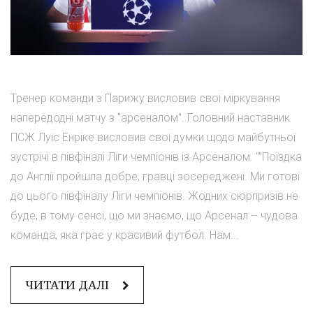
Тренер команди з Парижу висловив свої міркування
напередодні матчу з "арсеналом". Головний наставник
ПСЖ Луїс Енріке висловив свої думки щодо майбутньої
зустрічі в півфіналі Ліги чемпіонів із Арсеналом. ""Поїздка
до Англії пройшла добре, гравці зосереджені. Ми готові
до цього півфіналу Ліги чемпіонів. Жодних сюрпризів не
буде, в тому сенсі, що ми знаємо, що Арсенал -- чудова
команда, яка грає у красивий футбол. Нам...
ЧИТАТИ ДАЛІ