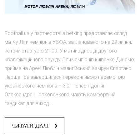
Football.ua у партнерстві з betking представляє огляд
матчу Ліги чемпіонів УЄФА, запланованого на 29 липня,
котрий стартує о 21:00. У матчі-відповіді другого
кваліфікаційного раунду Ліги чемпіонів київське Динамо
прийме на Арені Люблін мальтійський Хамрун Спартанс.
Перша гра завершилася переконливою перемогою
українського чемпіона -- 3:0, і тепер підопічні
Олександра Шовковського мають комфортний
гандикап для виход...
ЧИТАТИ ДАЛІ