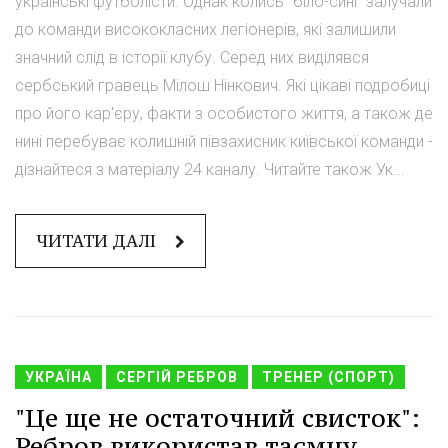
українські футболісти. Однак колись "біло-сині" залучали
до команди висококласних легіонерів, які залишили
значний слід в історії клубу. Серед них виділявся
сербський гравець Мілош Нінкович. Які цікаві подробиці
про його кар'єру, факти з особистого життя, а також де
нині перебуває колишній півзахисник київської команди -
дізнайтеся з матеріалу 24 каналу. Читайте також Ук...
ЧИТАТИ ДАЛІ
УКРАЇНА
СЕРГІЙ РЕБРОВ
ТРЕНЕР (СПОРТ)
"Це ще не остаточний свисток":
Ребров використав таємну