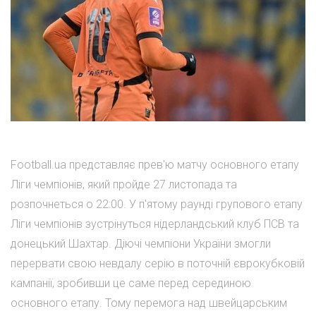
Football.ua представляє прев'ю матчу основного етапу
Ліги чемпіонів, який пройде 27 листопада та
розпочнеться о 22:00. У п'ятому раунді групового етапу
Ліги чемпіонів зустрінуться нідерландський клуб ПСВ та
донецький Шахтар. Діючі чемпіони України змогли
перервати свою невдалу серію в поточній єврокубковій
кампанії, зробивши це саме перед серединою
основного етапу. Тому перемога над швейцарським