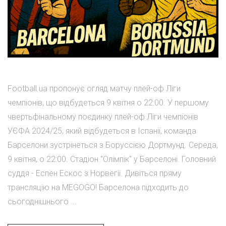
Football.ua пропонує огляд матчу плей-оф Ліги
чемпіонів, що відбудеться 9 квітня о 22:00. У першому
чвертьфінальному поєдинку плей-оф Ліги чемпіонів
УЄФА 2024/25, який відбудеться в Іспанії, команда
Барселони зустрінеться з Боруссією Дортмунд. Середа,
9 квітня, о 22:00. Стадіон "Олімпік" у Барселоні. Головний
суддя - Еспен Ескос з Норвегії. Дивіться пряму
трансляцію на MEGOGO! Барселона підходить до
сьогоднішнього ...