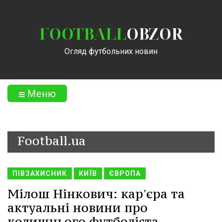
FOOTBALL
OBZOR
Огляд футбольних новин
Меню
Football.ua
ПІВЗАХИСНИК
КИЇВ
ЄВРОПА
Мілош Нінкович: кар'єра та
актуальні новини про
колишнього футболіста