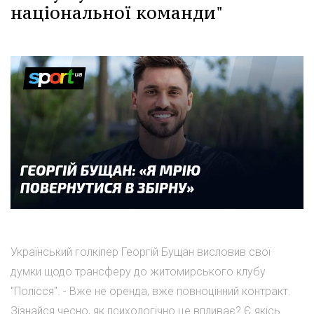
національної команди"
Український голкіпер Георгій Бущан висловив свої
думки щодо трансферу до житомирського клубу
"Полісся". - Вже не оренда, вже повноцінний контракт.
Зізнайся чесно, як психологічно це впливає? Є якісь