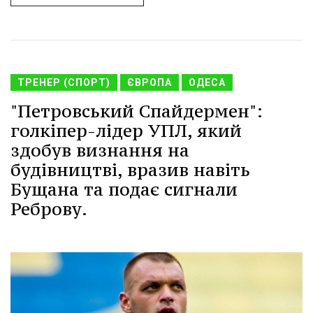
ТРЕНЕР (СПОРТ)
ЄВРОПА
ОДЕСА
"Петровський Спайдермен":
голкіпер-лідер УПЛ, який
здобув визнання на
будівництві, вразив навіть
Бущана та подає сигнали
Реброву.