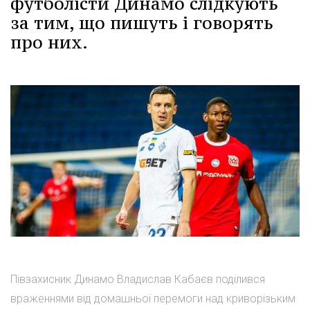
футболісти Динамо слідкують
за тим, що пишуть і говорять
про них.
Півзахисник Динамо Владислав Кабаєв поділився
враженнями від домашньої перемоги над криворізьким