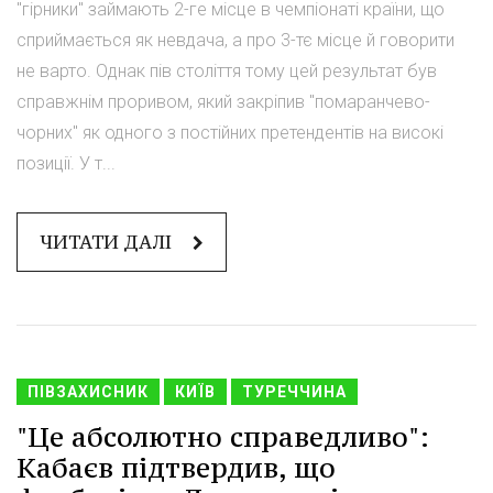
"гірники" займають 2-ге місце в чемпіонаті країни, що
сприймається як невдача, а про 3-тє місце й говорити
не варто. Однак пів століття тому цей результат був
справжнім проривом, який закріпив "помаранчево-
чорних" як одного з постійних претендентів на високі
позиції. У т...
ЧИТАТИ ДАЛІ
ПІВЗАХИСНИК
КИЇВ
ТУРЕЧЧИНА
"Це абсолютно справедливо":
Кабаєв підтвердив, що