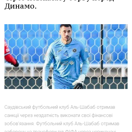
Динамо.
Саудівський футбольний клуб Аль-Шабаб отримав
санкції через нездатність виконати свої фінансові
зобов'язання. Футбольний клуб Аль-Шабаб отримав
заборону на трансфери від ФІФА через невиконані