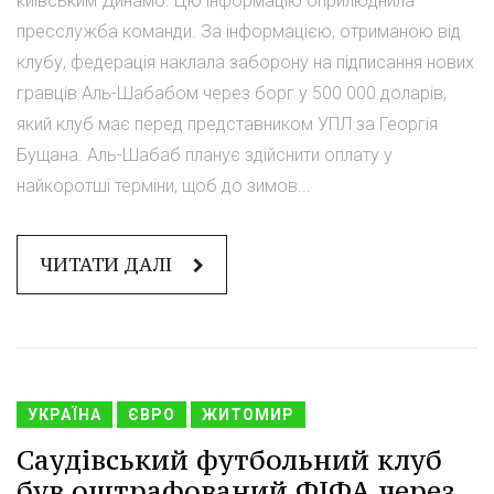
київським Динамо. Цю інформацію оприлюднила
пресслужба команди. За інформацією, отриманою від
клубу, федерація наклала заборону на підписання нових
гравців Аль-Шабабом через борг у 500 000 доларів,
який клуб має перед представником УПЛ за Георгія
Бущана. Аль-Шабаб планує здійснити оплату у
найкоротші терміни, щоб до зимов...
ЧИТАТИ ДАЛІ
УКРАЇНА
ЄВРО
ЖИТОМИР
Саудівський футбольний клуб
був оштрафований ФІФА через