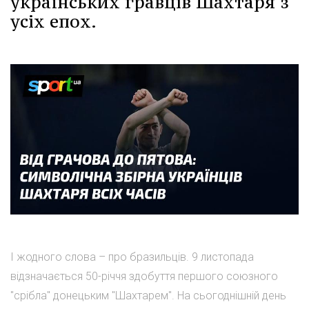
українських гравців Шахтаря з
усіх епох.
І жодного слова – про бразильців. 9 листопада
відзначається 50-річчя здобуття першого союзного
"срібла" донецьким "Шахтарем". На сьогоднішній день