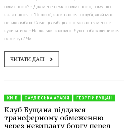
відмінності? - Для мене немає відмінності, тому що
залишаюся в "Поліссі", залишаюся в клубі, який має
великі амбіції. Саме ці амбіції допомагають мені не
зупинятися. - Наскільки важливо було тобі залишитися
саме тут? Чи...
ЧИТАТИ ДАЛІ
КИЇВ
САУДІВСЬКА АРАВІЯ
ГЕОРГІЙ БУЩАН
Клуб Бущана піддався
трансферному обмеженню
через невиплату боргу перед