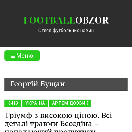
FOOTBALL
OBZOR
Огляд футбольних новин
Меню
Георгій Бущан
КИЇВ
УКРАЇНА
АРТЕМ ДОВБИК
Тріумф з високою ціною. Всі
деталі травми Бєсєдіна –
нападаючий пропустить