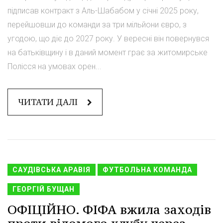
підписав контракт з Аль-Шабабом у січні 2025 року,
перейшовши до команди за три мільйони євро, з
угодою, що діє до 2027 року. У вересні він повернувся
на батьківщину і в даний момент грає за житомирське
Полісся на умовах орен...
ЧИТАТИ ДАЛІ
САУДІВСЬКА АРАВІЯ
ФУТБОЛЬНА КОМАНДА
ГЕОРГІЙ БУЩАН
ОФІЦІЙНО. ФІФА вжила заходів