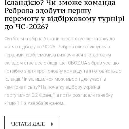
Ісландією? Чи зможе команда
Реброва здобути першу
перемогу у відбірковому турнірі
до ЧС-2026?
Футбольна збірна України продовжує підготовку до
матчів відбору на ЧС-26. Ребров вже стикнувся з
першими проблемами, а визначитися зі стартовим
складом стає все складніше. OBOZ.UA зібрав усе, що
потрібно знати про головну команду та її готовність до
Ісландії. Чи залишилися можливості для участі в
чемпіонаті світу? На початку відбору українці
поступилися 0:2 Франції, а потім розписали ганебну
нічию 1:1 з Азербайджаном...
ЧИТАТИ ДАЛІ