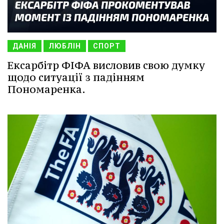
ДАНІЯ
ЛЮБЛІН
СПОРТ
Ексарбітр ФІФА висловив свою думку
щодо ситуації з падінням
Пономаренка.