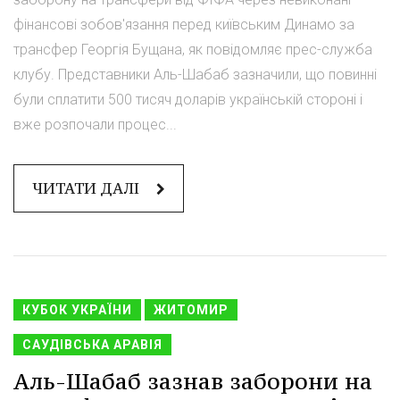
фінансові зобов'язання перед київським Динамо за
трансфер Георгія Бущана, як повідомляє прес-служба
клубу. Представники Аль-Шабаб зазначили, що повинні
були сплатити 500 тисяч доларів українській стороні і
вже розпочали процес...
ЧИТАТИ ДАЛІ
КУБОК УКРАЇНИ
ЖИТОМИР
САУДІВСЬКА АРАВІЯ
Аль-Шабаб зазнав заборони на