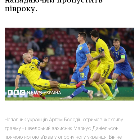
півроку.
Нападник українців Артем Бєсєдін отримав жахливу
травму - шведський захисник Маркус Даніельсон
прямою ногою в'їхав у опорну ногу українця. Він не