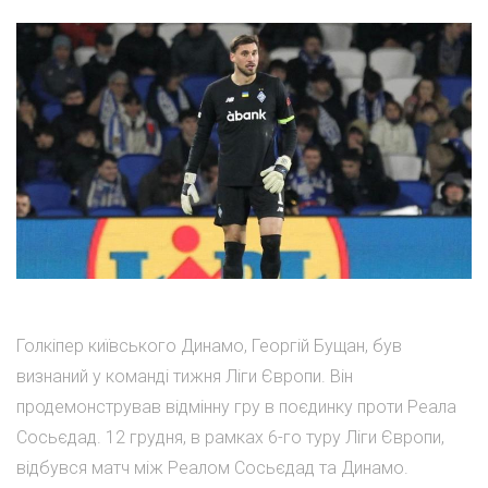
Голкіпер київського Динамо, Георгій Бущан, був
визнаний у команді тижня Ліги Європи. Він
продемонстрував відмінну гру в поєдинку проти Реала
Сосьєдад. 12 грудня, в рамках 6-го туру Ліги Європи,
відбувся матч між Реалом Сосьєдад та Динамо.