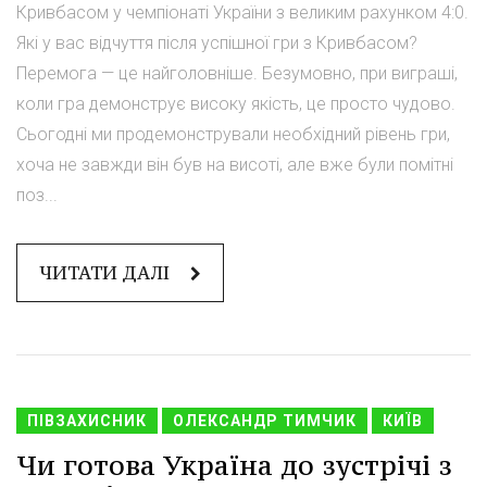
Кривбасом у чемпіонаті України з великим рахунком 4:0.
Які у вас відчуття після успішної гри з Кривбасом?
Перемога — це найголовніше. Безумовно, при виграші,
коли гра демонструє високу якість, це просто чудово.
Сьогодні ми продемонстрували необхідний рівень гри,
хоча не завжди він був на висоті, але вже були помітні
поз...
ЧИТАТИ ДАЛІ
ПІВЗАХИСНИК
ОЛЕКСАНДР ТИМЧИК
КИЇВ
Чи готова Україна до зустрічі з