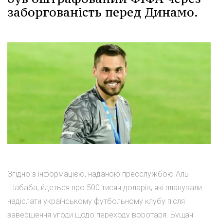
заборгованість перед Динамо.
Згідно з інформацією, наданою пресслужбою Аль-
Шабаба, йдеться про 500 тисяч доларів, які планували
надіслати українському футбольному клубу після
завершення угоди щодо переходу воротаря. Бущан