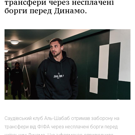
трансфери через несплачені
борги перед Динамо.
Саудівський клуб Аль-Шабаб отримав заборону на
трансфери від ФІФА через несплачені борги перед