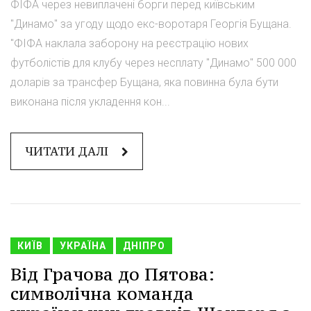
ФІФА через невиплачені борги перед київським
"Динамо" за угоду щодо екс-воротаря Георгія Бущана.
"ФІФА наклала заборону на реєстрацію нових
футболістів для клубу через несплату "Динамо" 500 000
доларів за трансфер Бущана, яка повинна була бути
виконана після укладення кон...
ЧИТАТИ ДАЛІ
КИЇВ
УКРАЇНА
ДНІПРО
Від Грачова до Пятова:
символічна команда