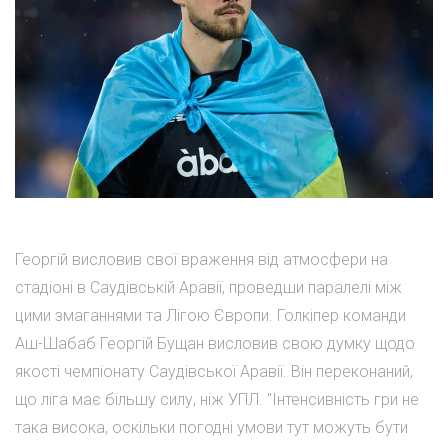
Георгій висловив свої враження від атмосфери на
стадіоні в Саудівській Аравії, проведши паралелі між
цими змаганнями та Лігою Європи. Голкіпер команди
Аш-Шабаб Георгій Бущан висловив свою думку щодо
якості чемпіонату Саудівської Аравії. Він переконаний,
що ліга має більшу силу, ніж УПЛ. "Інтенсивність гри не
така висока, оскільки погодні умови тут можуть бути