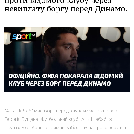
проти відомого клубу через
невиплату боргу перед Динамо.
"Аль-Шабаб" має борг перед киянами за трансфер
Георгія Бущана. Футбольний клуб "Аль-Шабаб" з
Саудівської Аравії отримав заборону на трансфери від