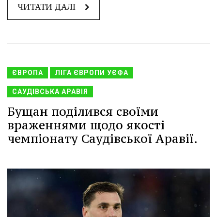
ЧИТАТИ ДАЛІ
ЄВРОПА
ЛІГА ЄВРОПИ УЄФА
САУДІВСЬКА АРАВІЯ
Бущан поділився своїми
враженнями щодо якості
чемпіонату Саудівської Аравії.