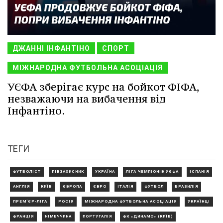
ДЖАННІ ІНФАНТІНО
СПОРТ
МІЖНАРОДНА ФУТБОЛЬНА АСОЦІАЦІЯ
УЄФА зберігає курс на бойкот ФІФА,
незважаючи на вибачення від
Інфантіно.
ТЕГИ
ФУТБОЛІСТ
ПІВЗАХИСНИК
УКРАЇНА
ЛІГА ЧЕМПІОНІВ УЄФА
ІСПАНІЯ
АНГЛІЯ
КИЇВ
ЄВРОПА
ЄВРО
ІТАЛІЯ
ФУТБОЛ
БРАЗИЛІЯ
ПРЕМ'ЄР-ЛІГА
РОСІЯ
МІЖНАРОДНА ФУТБОЛЬНА АСОЦІАЦІЯ
УКРАЇНЦІ
ФРАНЦІЯ
НІМЕЧЧИНА
ПОРТУГАЛІЯ
ФК «ДИНАМО» (КИЇВ)