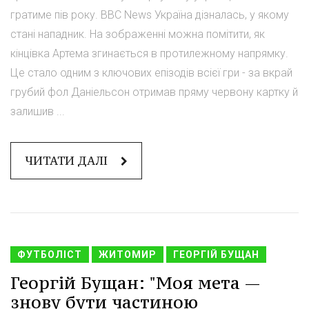
гратиме пів року. ВВС News Україна дізналась, у якому
стані нападник. На зображенні можна помітити, як
кінцівка Артема згинається в протилежному напрямку.
Це стало одним з ключових епізодів всієї гри - за вкрай
грубий фол Даніельсон отримав пряму червону картку й
залишив ...
ЧИТАТИ ДАЛІ
ФУТБОЛІСТ
ЖИТОМИР
ГЕОРГІЙ БУЩАН
Георгій Бущан: "Моя мета —
знову бути частиною