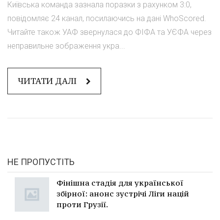
Київська команда зазнала поразки з рахунком 3:0,
повідомляє 24 канал, посилаючись на дані WhoScored.
Читайте також УАФ звернулася до ФІФА та УЄФА через
неправильне зображення укра...
ЧИТАТИ ДАЛІ
НЕ ПРОПУСТІТЬ
Фінішна стадія для української
збірної: анонс зустрічі Ліги націй
проти Грузії.