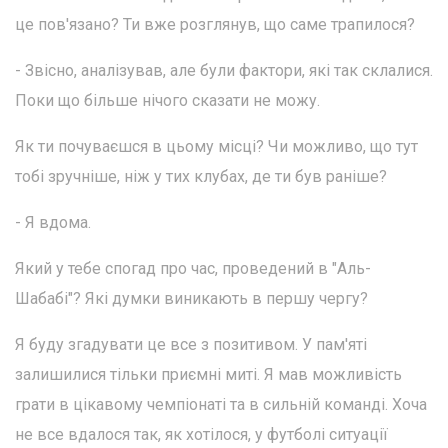
це пов'язано? Ти вже розглянув, що саме трапилося?
- Звісно, аналізував, але були фактори, які так склалися.
Поки що більше нічого сказати не можу.
Як ти почуваєшся в цьому місці? Чи можливо, що тут
тобі зручніше, ніж у тих клубах, де ти був раніше?
- Я вдома.
Який у тебе спогад про час, проведений в "Аль-
Шабабі"? Які думки виникають в першу чергу?
Я буду згадувати це все з позитивом. У пам'яті
залишилися тільки приємні миті. Я мав можливість
грати в цікавому чемпіонаті та в сильній команді. Хоча
не все вдалося так, як хотілося, у футболі ситуації