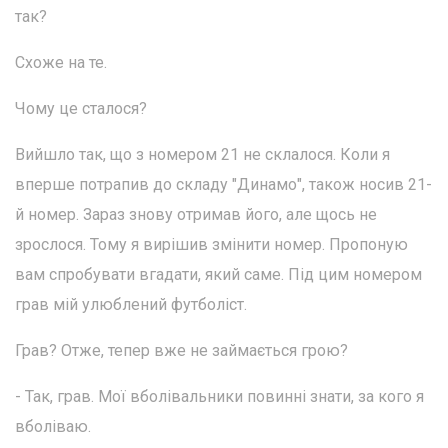
так?
Схоже на те.
Чому це сталося?
Вийшло так, що з номером 21 не склалося. Коли я
вперше потрапив до складу "Динамо", також носив 21-
й номер. Зараз знову отримав його, але щось не
зрослося. Тому я вирішив змінити номер. Пропоную
вам спробувати вгадати, який саме. Під цим номером
грав мій улюблений футболіст.
Грав? Отже, тепер вже не займається грою?
- Так, грав. Мої вболівальники повинні знати, за кого я
вболіваю.