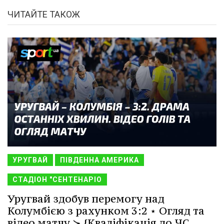
ЧИТАЙТЕ ТАКОЖ
УРУГВАЙ
ПІВДЕННА АМЕРИКА
СТАДІОН "СЕНТЕНАРІО
Уругвай здобув перемогу над
Колумбією з рахунком 3:2 ⋆ Огляд та
відео матчу ≻ {Кваліфікація до ЧС.