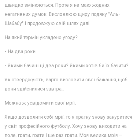
швидко змінюються. Проте я не маю жодних
негативних думок. Висловлюю щиру подяку "Аль-
Шабабу" і продовжую свій шлях далі.
На який термін укладено угоду?
- На два роки.
- Якими бачиш ці два роки? Якими хотів би їх бачити?
Як стверджують, варто висловити свої бажання, щоб
вони здійснилися завтра...
Можна ж усвідомити свої мрії.
Якщо дозволити собі мрії, то я прагну знову зануритися
у світ професійного футболу. Хочу знову виходити на
поле, грати, грати і ще раз грати. Моя велика мрія –