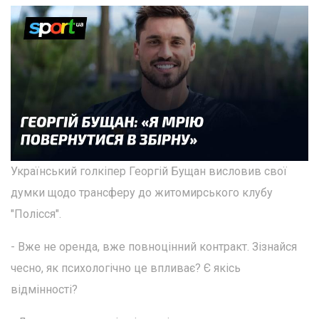
Український голкіпер Георгій Бущан висловив свої
думки щодо трансферу до житомирського клубу
"Полісся".
- Вже не оренда, вже повноцінний контракт. Зізнайся
чесно, як психологічно це впливає? Є якісь
відмінності?