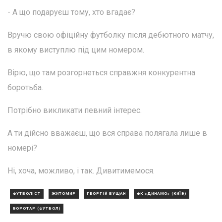
- А що подаруєш тому, хто вгадає?
Вручю свою офіційну футболку після дебютного матчу,
в якому виступлю під цим номером.
Вірю, що там розгорнеться справжня конкурентна
боротьба.
Потрібно викликати певний інтерес.
А ти дійсно вважаєш, що вся справа полягала лише в
номері?
Ні, хоча, можливо, і так. Дивитимемося.
ФУТБОЛІСТ
ЖИТОМИР
ГЕОРГІЙ БУЩАН
ФК «ДИНАМО» (КИЇВ)
ВОРОТАР (ФУТБОЛ)