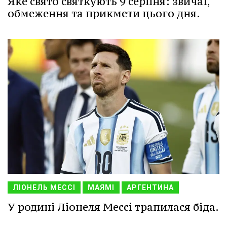
Яке свято святкують 9 серпня: звичаї,
обмеження та прикмети цього дня.
ЛІОНЕЛЬ МЕССІ
МАЯМІ
АРГЕНТИНА
У родині Ліонеля Мессі трапилася біда.