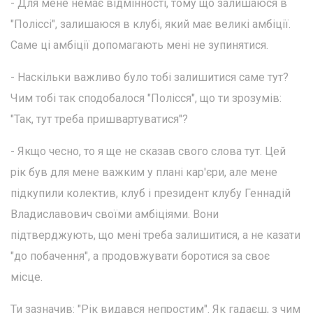
- Для мене немає відмінності, тому що залишаюся в
"Поліссі", залишаюся в клубі, який має великі амбіції.
Саме ці амбіції допомагають мені не зупинятися.
- Наскільки важливо було тобі залишитися саме тут?
Чим тобі так сподобалося "Полісся", що ти зрозумів:
"Так, тут треба пришвартуватися"?
- Якщо чесно, то я ще не сказав свого слова тут. Цей
рік був для мене важким у плані кар'єри, але мене
підкупили колектив, клуб і президент клубу Геннадій
Владиславович своїми амбіціями. Вони
підтверджують, що мені треба залишитися, а не казати
"до побачення", а продовжувати боротися за своє
місце.
Ти зазначив: "Рік видався непростим". Як гадаєш, з чим