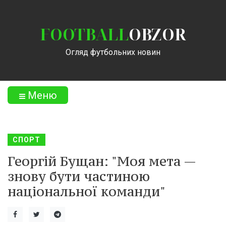
FOOTBALL
OBZOR
Огляд футбольних новин
Меню
СПОРТ
Георгій Бущан: "Моя мета —
знову бути частиною
національної команди"