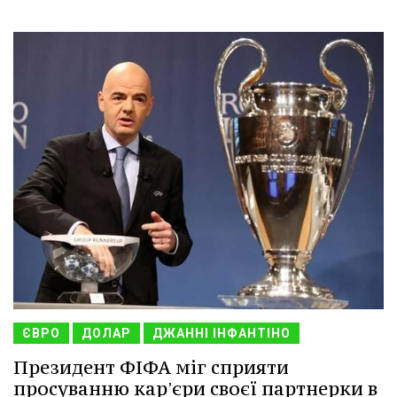
ЄВРО
ДОЛАР
ДЖАННІ ІНФАНТІНО
Президент ФІФА міг сприяти
просуванню кар'єри своєї партнерки в