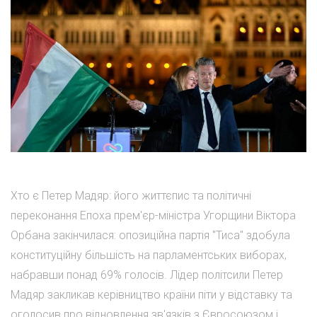
Хто є Петер Мадяр: його життєпис та політичні
переконання Епоха прем'єр-міністра Угорщини Віктора
Орбана закінчилася: опозиційна партія "Тиса" здобула
конституційну більшість на парламентських виборах,
набравши понад 69% голосів. Лідер політсили Петер
Мадяр закликав керівництво країни піти у відставку та
оголосив про відновлення зв'язків з Євросоюзом і