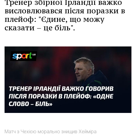
Тренер збірної Ірландії важко
висловлювався після поразки в
плейоф: "Єдине, що можу
сказати – це біль".
Матч з Чехією морально знищив Хейміра