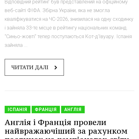
Відповідний рейтинг був представлений на офіційному
веб-сайті ФІФА. Збірна України, яка не змогла
кваліфікуватися на ЧС-2026, знизилася на одну сходинку
і зайняла 33-тє місце в рейтингу національних команд.
"Синьо-жовті" тепер поступаються Кот-д'Івуару. Іспанія
зайняла ...
ЧИТАТИ ДАЛІ
ІСПАНІЯ
ФРАНЦІЯ
АНГЛІЯ
Англія і Франція провели
найвражаючіший за рахунком