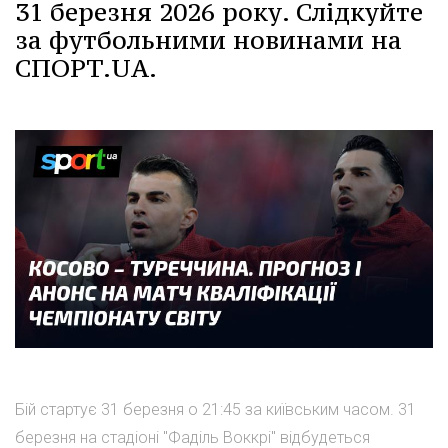
31 березня 2026 року. Слідкуйте
за футбольними новинами на
СПОРТ.UA.
Бій стартує 31 березня о 21:45 за київським часом. 31
березня на стадіоні "Фаділь Воккрі" відбудеться