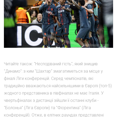
Читайте також: "Несподіваний гість", який знищив
"Динамо": з ким "Шахтар" змагатиметься за місце у
фіналі Ліги конференцій. Серед чемпіонатів, які
традиційно вважаються найсильнішими в Європі (топ-5)
жодного представника в півфіналах не має Італія. У
чвертьфіналах з дистанції зійшли її останні клуби -
"Болонья" (Ліга Європи) та "Фіорентина" (Ліга
конференцій). Отже, в елітних раундах представлені