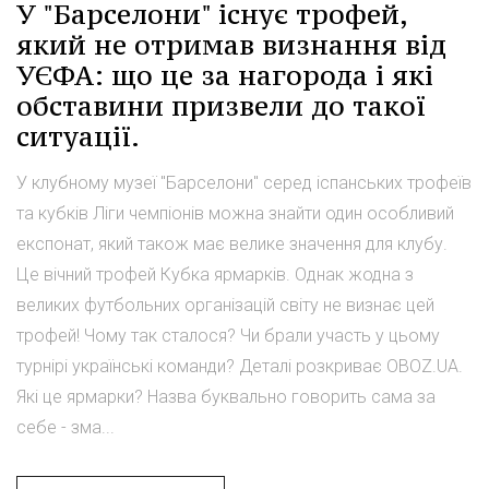
У "Барселони" існує трофей,
який не отримав визнання від
УЄФА: що це за нагорода і які
обставини призвели до такої
ситуації.
У клубному музеї "Барселони" серед іспанських трофеїв
та кубків Ліги чемпіонів можна знайти один особливий
експонат, який також має велике значення для клубу.
Це вічний трофей Кубка ярмарків. Однак жодна з
великих футбольних організацій світу не визнає цей
трофей! Чому так сталося? Чи брали участь у цьому
турнірі українські команди? Деталі розкриває OBOZ.UA.
Які це ярмарки? Назва буквально говорить сама за
себе - зма...