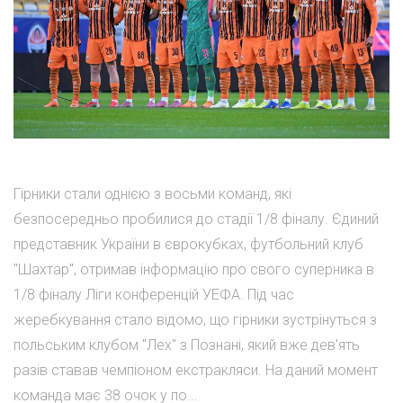
Гірники стали однією з восьми команд, які
безпосередньо пробилися до стадії 1/8 фіналу. Єдиний
представник України в єврокубках, футбольний клуб
"Шахтар", отримав інформацію про свого суперника в
1/8 фіналу Ліги конференцій УЕФА. Під час
жеребкування стало відомо, що гірники зустрінуться з
польським клубом "Лех" з Познані, який вже дев'ять
разів ставав чемпіоном екстракляси. На даний момент
команда має 38 очок у по...