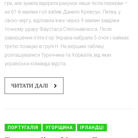
гри, але зуміла відкрити рахунок лише після перерви —
на 61-й хвилині гол забив Данило Кревсун. Литва, у
свою чергу, відповіла вже через 9 хвилин завдяки
точному удару Фаустаса Степонавічюса. Після
завершення п'яти ігор Україна набрала 5 очок і займає
третю позицію в групі H. На вершині таблиці
розташувалися Туреччина та Хорватія, від яких
українська команда відста...
ЧИТАТИ ДАЛІ
ПОРТУГАЛІЯ
УГОРЩИНА
ІРЛАНДЦІ