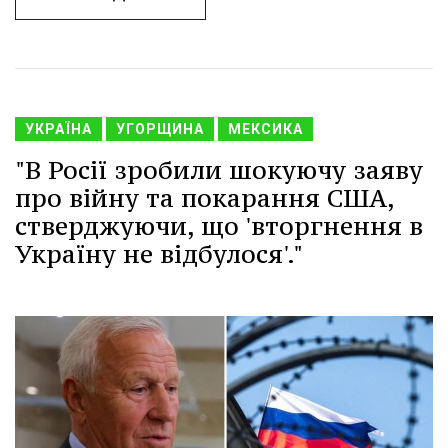
УКРАЇНА
УГОРЩИНА
МЕКСИКА
"В Росії зробили шокуючу заяву
про війну та покарання США,
стверджуючи, що 'вторгнення в
Україну не відбулося'."