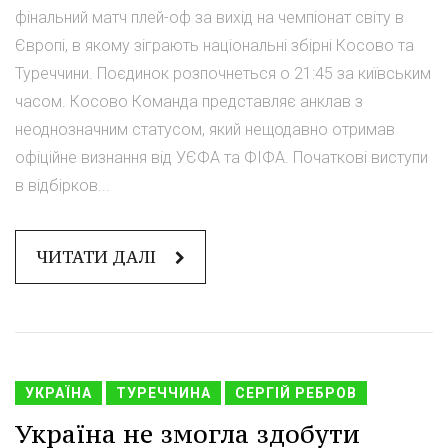
фінальний матч плей-оф за вихід на чемпіонат світу в
Європі, в якому зіграють національні збірні Косово та
Туреччини. Поєдинок розпочнеться о 21:45 за київським
часом. Косово Команда представляє анклав з
неоднозначним статусом, який нещодавно отримав
офіційне визнання від УЄФА та ФІФА. Початкові виступи
в відбірков...
ЧИТАТИ ДАЛІ
УКРАЇНА
ТУРЕЧЧИНА
СЕРГІЙ РЕБРОВ
Україна не змогла здобути