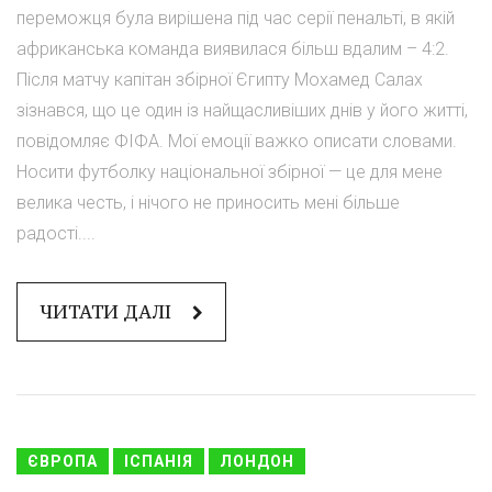
переможця була вирішена під час серії пенальті, в якій
африканська команда виявилася більш вдалим – 4:2.
Після матчу капітан збірної Єгипту Мохамед Салах
зізнався, що це один із найщасливіших днів у його житті,
повідомляє ФІФА. Мої емоції важко описати словами.
Носити футболку національної збірної — це для мене
велика честь, і нічого не приносить мені більше
радості....
ЧИТАТИ ДАЛІ
ЄВРОПА
ІСПАНІЯ
ЛОНДОН