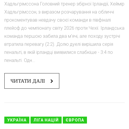
Хадльгрімссона Головний тренер збірної Ірландії, Хеймір
Хадльгрімссон, з виразом розчарування на обличчі
прокоментував невдачу своєї команди в півфіналі
плейоф до чемпіонату світу 2026 проти Чехії. Ірландська
команда першою забила два м'ячі, але походу зустрічі
втратила перевагу (2:2). Долю дуелі вирішила серія
пенальті, в якій ірландці виявилися слабкіше - 3:4 по
пенальті. Одн...
ЧИТАТИ ДАЛІ
УКРАЇНА
ЛІГА НАЦІЙ
ЄВРОПА