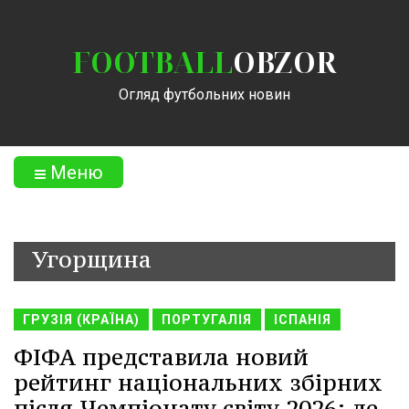
FOOTBALL
OBZOR
Огляд футбольних новин
Меню
Угорщина
ГРУЗІЯ (КРАЇНА)
ПОРТУГАЛІЯ
ІСПАНІЯ
ФІФА представила новий
рейтинг національних збірних
після Чемпіонату світу 2026: де