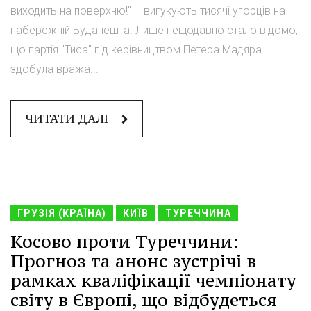
виходить на поверхню!" – вигукують тисячі угорців на
набережній Будапешта. Лише нещодавно стало відомо,
що партія "Тиса" під керівництвом Петера Мадяра
здобула вража...
ЧИТАТИ ДАЛІ
ГРУЗІЯ (КРАЇНА)
КИЇВ
ТУРЕЧЧИНА
Косово проти Туреччини:
Прогноз та анонс зустрічі в
рамках кваліфікації чемпіонату
світу в Європі, що відбудеться