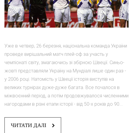
Уже в четвер, 26 березня, національна команда України
проведе вирішальний матч плей-оф за участь у
чемпіонаті світу, змагаючись зі збірною Швеції. Синьо-
жовті представляли Україну на Мундіалі лише один раз -
у 2006 році. Натомість у Швеції історія виступів на
великих турнірах дуже-дуже багата. Все почалося в
міжвоєнний період, а потім продовжувалося численними
нагородами в різні етапи історії - від 50-х років до 90...
ЧИТАТИ ДАЛІ