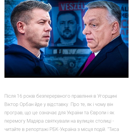
Після 16 років безперервного правління в Угорщині
Віктор Орбан йде у відставку. Про те, як і чому він
програв, що це означає для України та Європи і як
перемогу Мадяра святкували на вулицях столиці -
читайте в репортажі РБК-Україна з місця подій. "Тиса