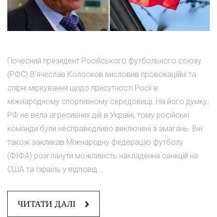
Почесний президент Російського футбольного союзу
(РФС) В'ячеслав Колосков висловив провокаційні та
спірні міркування щодо присутності Росії в
міжнародному спортивному середовищі. На його думку,
РФ не вела агресивних дій в Україні, тому російські
команди були несправедливо виключені з змагань. Він
також закликав Міжнародну федерацію футболу
(ФІФА) розглянути можливість накладення санкцій на
США та Ізраїль у відповід...
ЧИТАТИ ДАЛІ