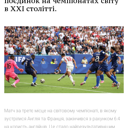
поєдинок на чемпіонатах світу
в XXI столітті.
Матч за третє місце на світовому чемпіонаті, в якому
зустрілися Англія та Франція, закінчився з рахунком 6:4
на користь англійців. Це стало найрезультативнішим