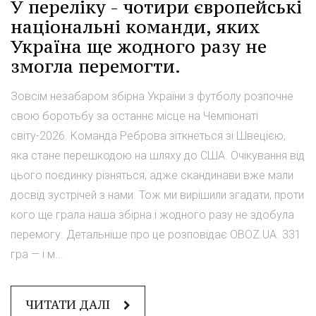
У переліку - чотири європейські
національні команди, яких
Україна ще жодного разу не
змогла перемогти.
Зовсім незабаром збірна України з футболу розпочне
свою боротьбу за останнє місце на Чемпіонаті
світу-2026. Команда Реброва зіткнеться зі Швецією,
яка стане перешкодою на шляху до США. Очікування від
цього поєдинку різняться, адже скандинави вже мали
досвід зустрічей з нами. Тож ми вирішили згадати, проти
кого ще грала наша збірна і жодного разу не здобула
перемогу. Детальніше про це розповідає OBOZ.UA. 331
гра — і м...
ЧИТАТИ ДАЛІ