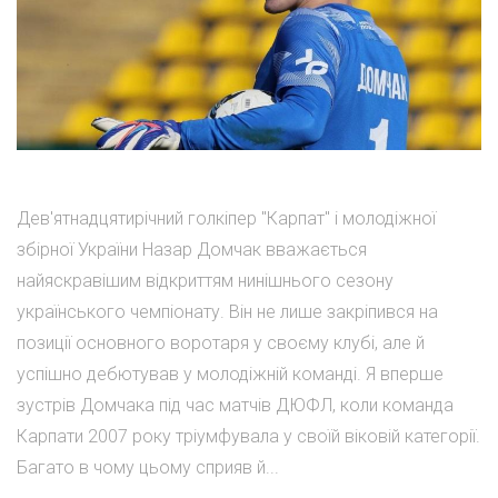
Дев'ятнадцятирічний голкіпер "Карпат" і молодіжної
збірної України Назар Домчак вважається
найяскравішим відкриттям нинішнього сезону
українського чемпіонату. Він не лише закріпився на
позиції основного воротаря у своєму клубі, але й
успішно дебютував у молодіжній команді. Я вперше
зустрів Домчака під час матчів ДЮФЛ, коли команда
Карпати 2007 року тріумфувала у своїй віковій категорії.
Багато в чому цьому сприяв й...