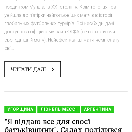
поєдинком Мундіалів XXI століття. Крім того, ця гра
увійшла до п'ятірки найгольовіших матчів в історії
глобальних футбольних турнірів. Всі необхідні дані
доступні на офіційному сайті ФІФА (не враховуючи
сьогоднішній матч). Найефективніші матчі чемпіонату
сві...
ЧИТАТИ ДАЛІ
УГОРЩИНА
ЛІОНЕЛЬ МЕССІ
АРГЕНТИНА
"Я віддаю все для своєї
батьківщини". Салах поділився