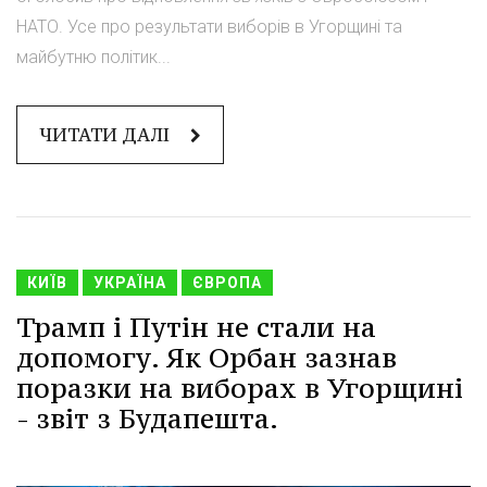
НАТО. Усе про результати виборів в Угорщині та
майбутню політик...
ЧИТАТИ ДАЛІ
КИЇВ
УКРАЇНА
ЄВРОПА
Трамп і Путін не стали на
допомогу. Як Орбан зазнав
поразки на виборах в Угорщині
- звіт з Будапешта.