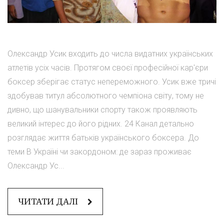
Олександр Усик входить до числа видатних українських
атлетів усіх часів. Протягом своєї професійної кар'єри
боксер зберігає статус непереможного. Усик вже тричі
здобував титул абсолютного чемпіона світу, тому не
дивно, що шанувальники спорту також проявляють
великий інтерес до його рідних. 24 Канал детально
розглядає життя батьків українського боксера. До
теми В Україні чи закордоном: де зараз проживає
Олександр Ус...
ЧИТАТИ ДАЛІ