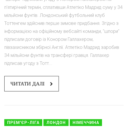
п'ятирічний термін, сплативши Атлетіко Мадрид суму у 34
мільйони фунтів. Лондонський футбольний клуб
Тоттенгем здійснив перше зимове придбання. Згідно з
інформацією на офіційному вебсайті команди, "шпори"
підписали договір із Конором Галлахером,
півзахисником збірної Англії. Атлетіко Мадрид заробив
34 мільйони фунтів на трансфері гравця. Галлахер
підписав угоду з Тотт...
ЧИТАТИ ДАЛІ
ПРЕМ'ЄР-ЛІГА
ЛОНДОН
НІМЕЧЧИНА