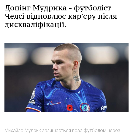
Допінг Мудрика - футболіст
Челсі відновлює кар'єру після
дискваліфікації.
Михайло Мудрик залишається поза футболом через