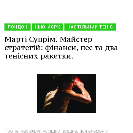
ЛОНДОН
НЬЮ-ЙОРК
НАСТІЛЬНИЙ ТЕНІС
Марті Супрім. Майстер
стратегій: фінанси, пес та два
тенісних ракетки.
Про те, наскільки успішно поєдналися елементи