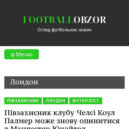
FOOTBALL
OBZOR
Огляд футбольних новин
Меню
Лондон
ПІВЗАХИСНИК
ЛОНДОН
ФУТБОЛІСТ
Півзахисник клубу Челсі Коул
Палмер може знову опинитися
в Манчестер Юнайтед.