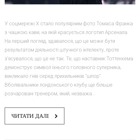
У соцмережі X стало популярним фото Томаса Франка
з чашкою кави, на якій красується логотип Арсенала.
На перший погляд, здавалося, що це може бути
результатом діяльності штучного інтелекту, проте
з'ясувалося, що це не так. Те, що наставник Тоттенхема
демонструє символ їхнього головного суперника,
викликало гнів серед прихильників "шпор".
Вболівальники лондонського клубу ще більше
розчаровані тренером, який, незважа...
ЧИТАТИ ДАЛІ