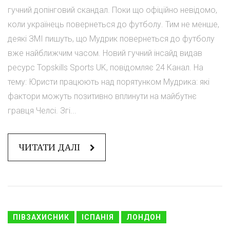
гучний допінговий скандал. Поки що офіційно невідомо,
коли українець повернеться до футболу. Тим не менше,
деякі ЗМІ пишуть, що Мудрик повернеться до футболу
вже найближчим часом. Новий гучний інсайд видав
ресурс Topskills Sports UK, повідомляє 24 Канал. На
тему: Юристи працюють над порятунком Мудрика: які
фактори можуть позитивно вплинути на майбутнє
гравця Челсі. Згі...
ЧИТАТИ ДАЛІ
ПІВЗАХИСНИК
ІСПАНІЯ
ЛОНДОН