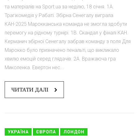
та матеріалів на Sport.ua за неділю, 18 січня. 1A.
Трагікомедія у Рабаті. Збірна Сенегалу виграла
КАН-2025 Марокканська команда не змогла здобути
перемогу на рідному турнірі. 1B. Скандал у фіналі КАН.
Керманич збірної Сенегалу забрав команду з поля Для
Марокко було призначено пенальті, що викликало
хвилю емоцій серед глядачів. 2A. Вражаюча гра
Миколенка. Евертон нес...
ЧИТАТИ ДАЛІ
УКРАЇНА
ЄВРОПА
ЛОНДОН