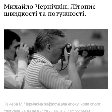
Михайло Чернічкін. Літопис
швидкості та потужності.
Камера М. Чернічкіна зафіксувала епоху, коли спорт
слугував не лише видовищем, а й ідеологічним