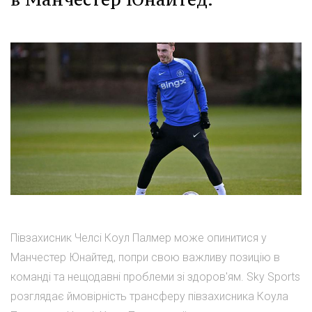
Півзахисник Челсі Коул Палмер може опинитися у
Манчестер Юнайтед, попри свою важливу позицію в
команді та нещодавні проблеми зі здоров'ям. Sky Sports
розглядає ймовірність трансферу півзахисника Коула