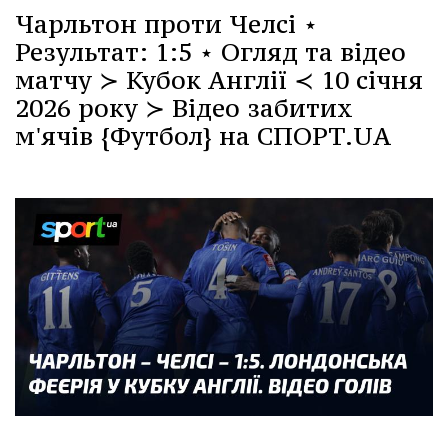
Чарльтон проти Челсі ⋆
Результат: 1:5 ⋆ Огляд та відео
матчу ≻ Кубок Англії ≺ 10 січня
2026 року ≻ Відео забитих
м'ячів {Футбол} на СПОРТ.UA