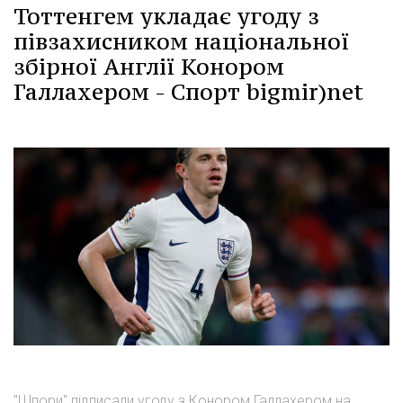
Тоттенгем укладає угоду з
півзахисником національної
збірної Англії Конором
Галлахером - Спорт bigmir)net
"Шпори" підписали угоду з Конором Галлахером на