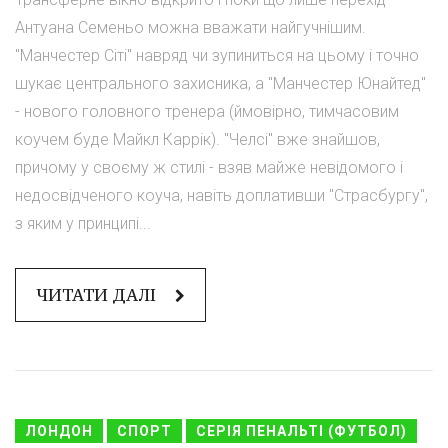
Антуана Семеньо можна вважати найгучнішим.
"Манчестер Сіті" навряд чи зупиниться на цьому і точно
шукає центрального захисника, а "Манчестер Юнайтед"
- нового головного тренера (ймовірно, тимчасовим
коучем буде Майкл Каррік). "Челсі" вже знайшов,
причому у своєму ж стилі - взяв майже невідомого і
недосвідченого коуча, навіть доплативши "Страсбургу",
з яким у принципі...
ЧИТАТИ ДАЛІ
ЛОНДОН
СПОРТ
СЕРІЯ ПЕНАЛЬТІ (ФУТБОЛ)