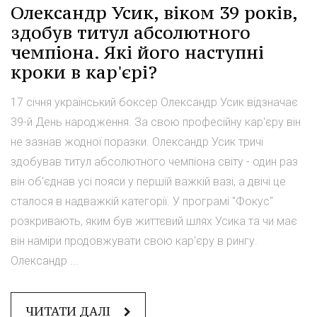
Олександр Усик, віком 39 років,
здобув титул абсолютного
чемпіона. Які його наступні
кроки в кар'єрі?
17 січня український боксер Олександр Усик відзначає
39-й День народження. За свою професійну кар'єру він
не зазнав жодної поразки. Олександр Усик тричі
здобував титул абсолютного чемпіона світу - один раз
він об'єднав усі пояси у першій важкій вазі, а двічі це
сталося в надважкій категорії. У програмі "Фокус"
розкривають, яким був життєвий шлях Усика та чи має
він наміри продовжувати свою кар'єру в рингу.
Олександр ...
ЧИТАТИ ДАЛІ