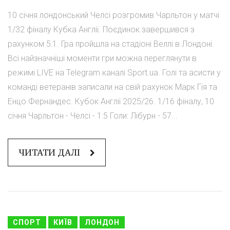
10 січня лондонський Челсі розгромив Чарльтон у матчі
1/32 фіналу Кубка Англії. Поєдинок завершився з
рахунком 5:1. Гра пройшла на стадіоні Веллі в Лондоні.
Всі найзначніші моменти гри можна переглянути в
режимі LIVE на Telegram каналі Sport.ua. Голі та асисти у
команді ветеранів записали на свій рахунок Марк Гія та
Енцо Фернандес. Кубок Англії 2025/26. 1/16 фіналу, 10
січня Чарльтон - Челсі - 1:5 Голи: Лібурн - 57...
ЧИТАТИ ДАЛІ
СПОРТ
КИЇВ
ЛОНДОН