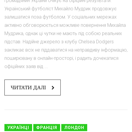
Громадянин України очікує на офіційні результати.
Український футболіст Михайло Мудрик продовжує
залишатися поза футболом. У соціальних мережах
активно обговорюється можливе повернення Михайла
Мудрика, однак ці чутки не мають під собою реальних
підстав. Надійне джерело з клубу Chelsea Dodgers
закликає всіх не піддаватися на неправдиву інформацію,
поширювану в онлайн-просторі, і радить дочекатися
офіційних заяв від ...
ЧИТАТИ ДАЛІ
УКРАЇНЦІ
ФРАНЦІЯ
ЛОНДОН