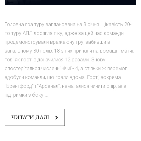
Головна гра туру запланована на 8 січня. Цікавість 20-
го туру АПЛ досягла піку, адже за цей час команди
продемонстрували вражаючу гру, забивши в
загальному 30 голів: 18 з них припали на домашні матчі,
тоді як гості відзначилися 12 разами. Знову
спостерігалися численні нічиї - 4, а стільки ж перемог
здобули команди, що грали вдома. Гості, зокрема
"Брентфорд" і "Арсенал", намагалися чинити опір, але
підтримки з боку ...
ЧИТАТИ ДАЛІ