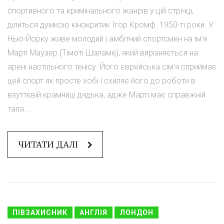
спортивного та кримінального жанрів у цій стрічці,
ділиться думкою кінокритик Ігор Кромф. 1950-ті роки. У
Нью-Йорку живе молодий і амбітний спортсмен на ім'я
Марті Маузер (Тімоті Шаламе), який вирізняється на
арені настільного тенісу. Його єврейська сім'я сприймає
цей спорт як просте хобі і схиляє його до роботи в
взуттєвій крамниці дядька, адже Марті має справжній
тала...
ЧИТАТИ ДАЛІ
ПІВЗАХИСНИК
АНГЛІЯ
ЛОНДОН