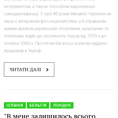
інструментом, а також способом національної
самоідентифікації. У свої 80 років Михайло Чернічкін не
лише є ветераном фотожурналістики, а й справжнім
живим архівом українських спортивних, культурних та
політичних подій, що охоплюють період від 1970-х до
початку 2000-х. Протягом багатьох років він віддано
працював в Укрінф...
ЧИТАТИ ДАЛІ
ІСПАНІЯ
БЕЛЬГІЯ
ЛОНДОН
"В мене залишилось всього