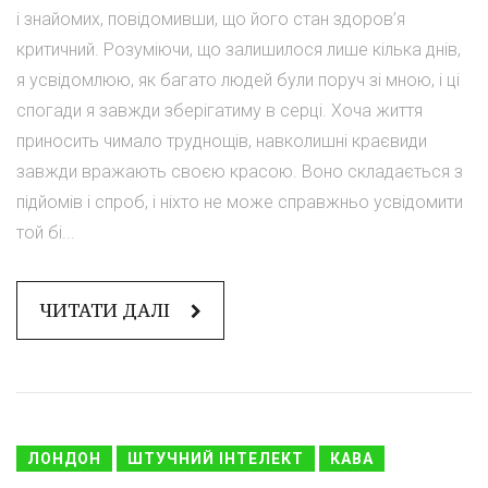
і знайомих, повідомивши, що його стан здоров’я
критичний. Розуміючи, що залишилося лише кілька днів,
я усвідомлюю, як багато людей були поруч зі мною, і ці
спогади я завжди зберігатиму в серці. Хоча життя
приносить чимало труднощів, навколишні краєвиди
завжди вражають своєю красою. Воно складається з
підйомів і спроб, і ніхто не може справжньо усвідомити
той бі...
ЧИТАТИ ДАЛІ
ЛОНДОН
ШТУЧНИЙ ІНТЕЛЕКТ
КАВА