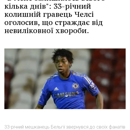
кілька днів": 33-річний
колишній гравець Челсі
оголосив, що страждає від
невиліковної хвороби.
33-річний мешканець Бельгії звернувся до своїх фанатів