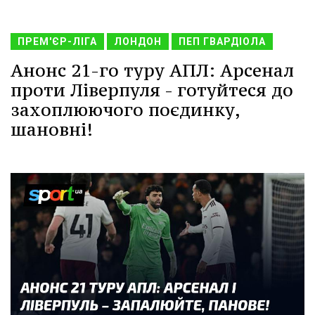
ПРЕМ'ЄР-ЛІГА
ЛОНДОН
ПЕП ГВАРДІОЛА
Анонс 21-го туру АПЛ: Арсенал
проти Ліверпуля - готуйтеся до
захоплюючого поєдинку,
шановні!