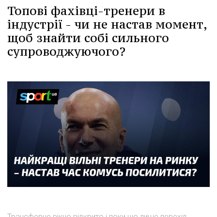
Топові фахівці-тренери в
індустрії - чи не настав момент,
щоб знайти собі сильного
супроводжуючого?
Трансферне вікно відкрито і поки що лише перехід