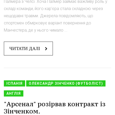
Палмера з Челсі. Хоча Палмер займає важливу роль у
складі команди, його кар'єра стала складною через
нещодавні травми. Джерела повідомляють, що
спортсмен обмірковує варіант повернення до
Манчестера, де у нього чимало ...
ЧИТАТИ ДАЛІ
ІСПАНІЯ
ОЛЕКСАНДР ЗІНЧЕНКО (ФУТБОЛІСТ)
АНГЛІЯ
"Арсенал" розірвав контракт із
Зінченком.