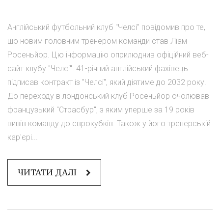
Англійський футбольний клуб "Челсі" повідомив про те,
що новим головним тренером команди став Ліам
Росеньйор. Цю інформацію оприлюднив офіційний веб-
сайт клубу "Челсі". 41-річний англійський фахівець
підписав контракт із "Челсі", який діятиме до 2032 року.
До переходу в лондонський клуб Росеньйор очолював
французький "Страсбур", з яким уперше за 19 років
вивів команду до єврокубків. Також у його тренерській
кар'єрі...
ЧИТАТИ ДАЛІ