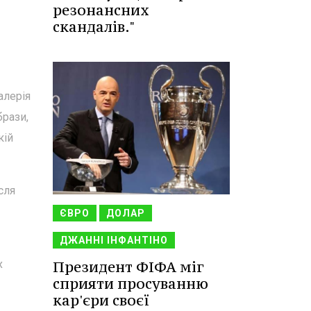
резонансних
скандалів."
алерія
брази,
кій
сля
ЄВРО
ДОЛАР
ДЖАННІ ІНФАНТІНО
Президент ФІФА міг
х
сприяти просуванню
кар'єри своєї