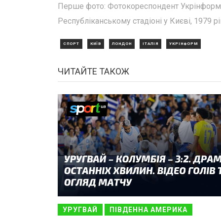
Перше фото: Фотокореспондент Укрінформу
Республіканському стадіоні у Києві, 1979 рі
СПОРТ
КИЇВ
ЛОНДОН
ІТАЛІЯ
УКРІНФОРМ
ЧИТАЙТЕ ТАКОЖ
УРУГВАЙ
ПІВДЕННА АМЕРИКА