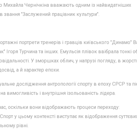
во Михайла Чернічкіна вважають одним із найвидатніших
ав звання "Заслужений працівник культури".
портажні портрети тренерів і гравців київського "Динамо" В
" Ігоря Турчина та інших. Емульсія плівок ввібрала тонкі о
овідальності. У зморшках облич, у напрузі погляду, в жорст
освід, а й характер епохи.
уальне дослідження антропології спорту в епоху СРСР та пі
на вимогливість і внутрішня ізольованість лідера.
 час, оскільки вони відображають процеси переходу:
 Спорт у цьому контексті виступає як відображення суттєви
ьному рівні.