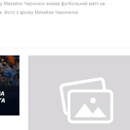
 Михайло Чернічкін знімає футбольний матч на
к. Фото з архіву Михайла Чернічкіна