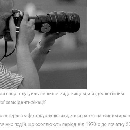
оли спорт слугував не лише видовищем, а й ідеологічним
ої самоідентифікації.
е є ветераном фотожурналістики, а й справжнім живим архі
тичних подій, що охоплюють період від 1970-х до початку 2