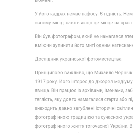
момент.
У його кадрах немає пафосу. Є гідність. Не
своєму місці, навіть якщо це місце на краю і
Він був фотографом, який не намагався втект
вміючи зупинити його миті одним натисканн
Дослідник української фотомистецтва
Принципово важливо, що Михайло Чернічкін 
1917 року. Його інтерес до джерел медіуму
явища. Він працює із архівами, іменами, з
тяглість, яку довго намагалися стерти або 
знаходить давно загублені історичні світли
фотографічною традицією та сучасною укра
фотографічного життя тогочасної України. 