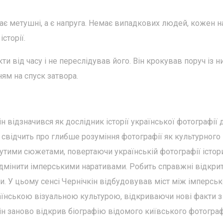
має метушні, а є напруга. Немає випадкових людей, кожен н
сторії.
и від часу і не переслідував його. Він крокував поруч із н
ям на спуск затвора.
відзначився як дослідник історії української фотографії 
 свідчить про глибше розуміння фотографії як культурного
абутими сюжетами, повертаючи українській фотографії істор
підмінити імперськими наративами. Робить справжні відкрит
ни. У цьому сенсі Чернічкін відбудовував міст між імперсь
їнською візуальною культурою, відкриваючи нові факти з
Він заново відкрив біографію відомого київського фотограф