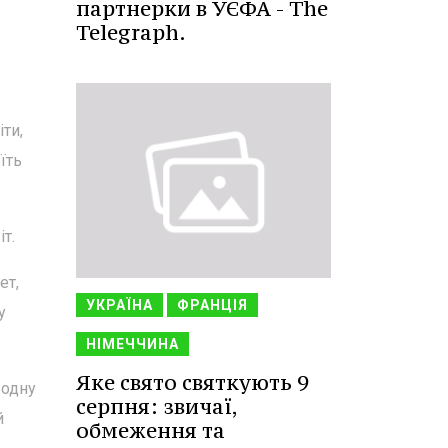
партнерки в УЄФА - The
Telegraph.
ти,
їть
т.
ет,
УКРАЇНА
ФРАНЦІЯ
у
НІМЕЧЧИНА
Яке свято святкують 9
 одну
серпня: звичаї,
й
обмеження та