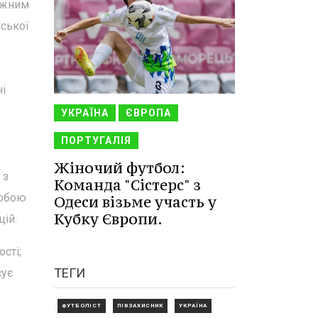
ужним
нської
ні
УКРАЇНА
ЄВРОПА
ПОРТУГАЛІЯ
Жіночий футбол:
 з
Команда "Сістерс" з
собою
Одеси візьме участь у
Кубку Європи.
цій.
сті;
ТЕГИ
сує
ФУТБОЛІСТ
ПІВЗАХИСНИК
УКРАЇНА