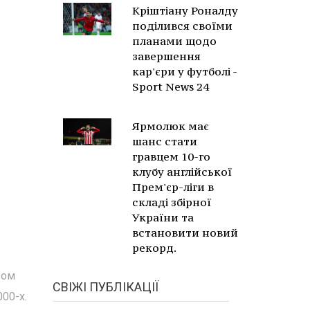
Кріштіану Роналду
поділився своїми
планами щодо
завершення
кар'єри у футболі -
Sport News 24
Ярмолюк має
шанс стати
гравцем 10-го
клубу англійської
Прем'єр-ліги в
складі збірної
України та
встановити новий
рекорд.
вом
СВІЖІ ПУБЛІКАЦІЇ
000-х.