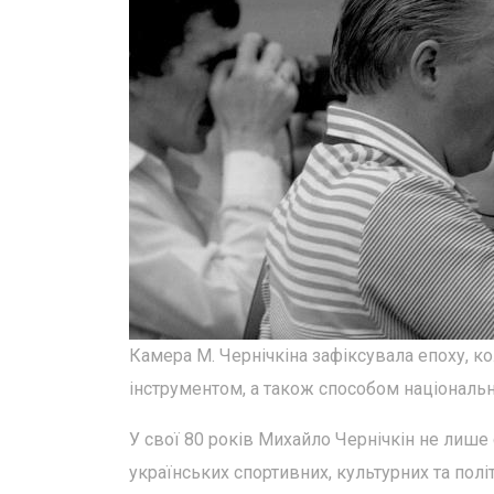
Камера М. Чернічкіна зафіксувала епоху, к
інструментом, а також способом національн
У свої 80 років Михайло Чернічкін не лиш
українських спортивних, культурних та полі