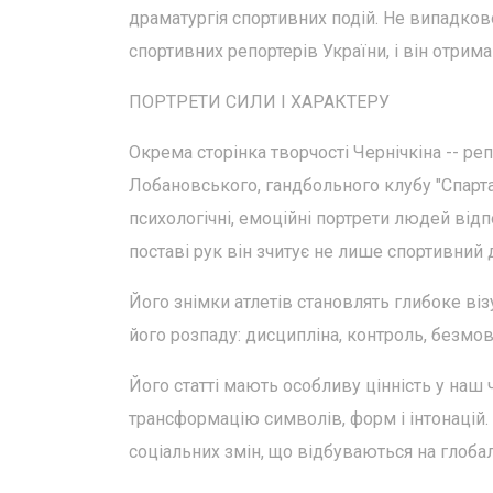
драматургія спортивних подій. Не випадко
спортивних репортерів України, і він отрим
ПОРТРЕТИ СИЛИ І ХАРАКТЕРУ
Окрема сторінка творчості Чернічкіна -- ре
Лобановського, гандбольного клубу "Спартак
психологічні, емоційні портрети людей відп
поставі рук він зчитує не лише спортивний д
Його знімки атлетів становлять глибоке віз
його розпаду: дисципліна, контроль, безмов
Його статті мають особливу цінність у наш
трансформацію символів, форм і інтонацій.
соціальних змін, що відбуваються на глобал