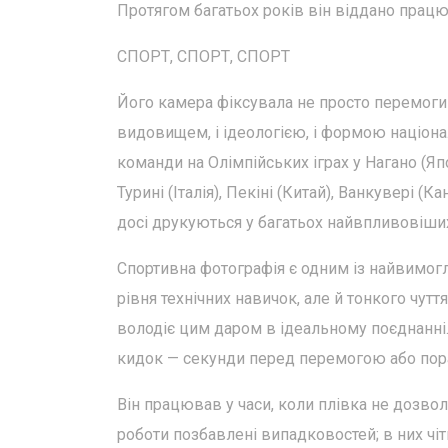
Протягом багатьох років він віддано працю
СПОРТ, СПОРТ, СПОРТ
Його камера фіксувала не просто перемоги ч
видовищем, і ідеологією, і формою націонал
команди на Олімпійських іграх у Нагано (Япон
Турині (Італія), Пекіні (Китай), Ванкувері (
досі друкуються у багатьох найвпливовіших
Спортивна фотографія є одним із найвимог
рівня технічних навичок, але й тонкого чутт
володіє цим даром в ідеальному поєднанні.
кидок — секунди перед перемогою або пор
Він працював у часи, коли плівка не дозво
роботи позбавлені випадковостей; в них чіт