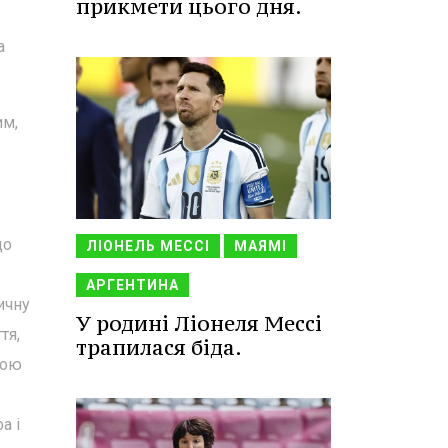
прикмети цього дня.
а
им,
до
ЛІОНЕЛЬ МЕССІ
МАЯМІ
АРГЕНТИНА
ичну
У родині Ліонеля Мессі
тя,
трапилася біда.
кою
а і