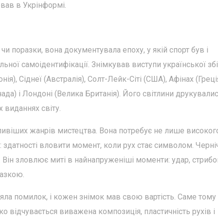
вав в Укрінформі.
и поразки, вона документувала епоху, у якій спорт був і
ьної самоідентифікації. Знімкував виступи української зб
ія), Сіднеї (Австралія), Солт-Лейк-Сіті (США), Афінах (Греція
Канада) і Лондоні (Велика Британія). Його світлини друкувалис
 виданнях світу.
ливіших жанрів мистецтва. Вона потребує не лише високог
я: здатності вловити момент, коли рух стає символом. Черні
 Він зловлює миті в найнапруженіші моменти: удар, стрибо
азкою.
ляла помилок, і кожен знімок мав свою вартість. Саме тому
ко відчувається виважена композиція, пластичність рухів і