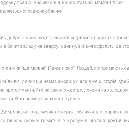
людську працю: виснаження, концентрацію, момент після
з'являється справжнє обличчя.
був доброю школою, як навчитися тримати подих і не тремті
ів бачити владу не зверху, а знизу, з рівня асфальту, де сто
 стан між "ще можна" і "вже пізно". Людей, які тримають сві
і обличчя, у яких ще немає зморщок, але вже є історія. Хреб
ння протестувати, йти на самопожертву, лежати на холодном
емогти. Його камера запам'ятовувала.
 Дим, сніг, вогонь, музика, смерть і обличчя, що старіють за
 як фінальні моменти матчів: він розумів, що таке критични