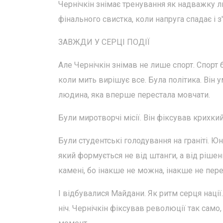
Чернічкін знімає тренування як надважку 
фінального свистка, коли напруга спадає і 
ЗАВЖДИ У СЕРЦІ ПОДІЇ
Але Чернічкін знімав не лише спорт. Спорт 
коли мить вирішує все. Була політика. Він ум
людина, яка вперше перестала мовчати.
Були миротворчі місії. Він фіксував крихкий
Були студентські голодування на граніті. Юн
який формується не від штанги, а від ріше
камені, бо інакше не можна, інакше не пер
І відбувалися Майдани. Як ритм серця нації.
ніч. Чернічкін фіксував революції так само,