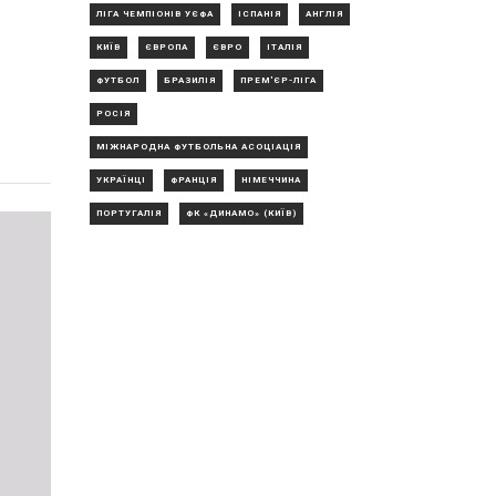
ЛІГА ЧЕМПІОНІВ УЄФА
ІСПАНІЯ
АНГЛІЯ
КИЇВ
ЄВРОПА
ЄВРО
ІТАЛІЯ
ФУТБОЛ
БРАЗИЛІЯ
ПРЕМ'ЄР-ЛІГА
РОСІЯ
МІЖНАРОДНА ФУТБОЛЬНА АСОЦІАЦІЯ
УКРАЇНЦІ
ФРАНЦІЯ
НІМЕЧЧИНА
ПОРТУГАЛІЯ
ФК «ДИНАМО» (КИЇВ)