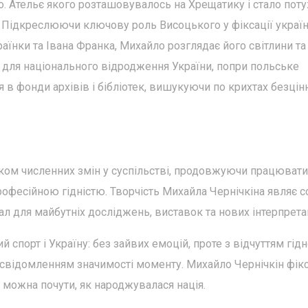
. Ательє якого розташовувалось на Хрещатику і стало пот
. Підкреслюючи ключову роль Висоцького у фіксації украї
аїнки та Івана Франка, Михайло розглядає його світлини та
к для національного відродження України, попри польське
в фонди архівів і бібліотек, вишукуючи по крихтах безцін
дком численних змін у суспільстві, продовжуючи працювати
фесійною гідністю. Творчість Михайла Чернічкіна являє 
ал для майбутніх досліджень, виставок та нових інтерпрета
 спорт і Україну: без зайвих емоцій, проте з відчуттям гідно
усвідомленням значимості моменту. Михайло Чернічкін фік
ій можна почути, як народжувалася нація.