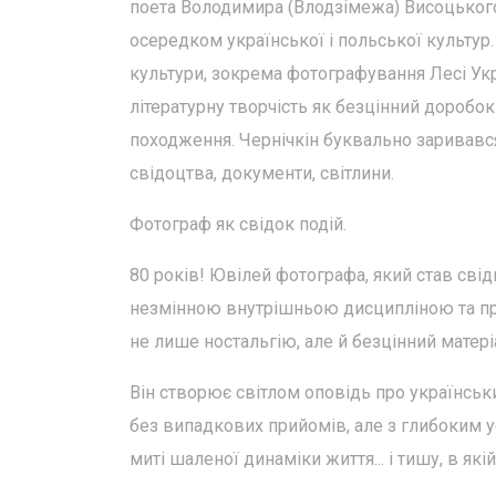
поета Володимира (Влодзімежа) Висоцького
осередком української і польської культур
культури, зокрема фотографування Лесі Укр
літературну творчість як безцінний доробо
походження. Чернічкін буквально заривався 
свідоцтва, документи, світлини.
Фотограф як свідок подій.
80 років! Ювілей фотографа, який став сві
незмінною внутрішньою дисципліною та про
не лише ностальгію, але й безцінний матері
Він створює світлом оповідь про український
без випадкових прийомів, але з глибоким 
миті шаленої динаміки життя... і тишу, в як