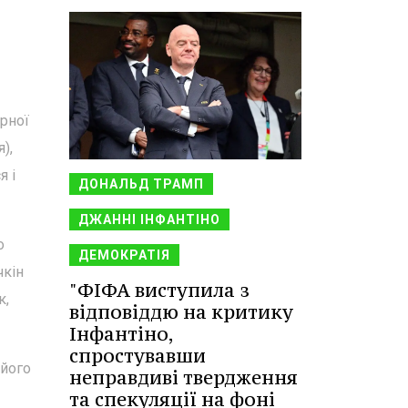
ірної
),
я і
ДОНАЛЬД ТРАМП
ДЖАННІ ІНФАНТІНО
о
ДЕМОКРАТІЯ
чкін
"ФІФА виступила з
к,
відповіддю на критику
Інфантіно,
спростувавши
 його
неправдиві твердження
та спекуляції на фоні