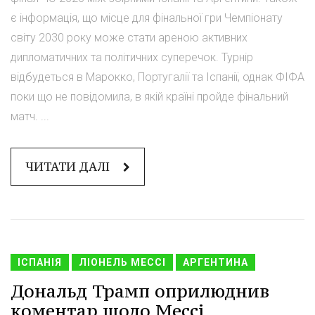
є інформація, що місце для фінальної гри Чемпіонату
світу 2030 року може стати ареною активних
дипломатичних та політичних суперечок. Турнір
відбудеться в Марокко, Португалії та Іспанії, однак ФІФА
поки що не повідомила, в якій країні пройде фінальний
матч. ...
ЧИТАТИ ДАЛІ
ІСПАНІЯ
ЛІОНЕЛЬ МЕССІ
АРГЕНТИНА
Дональд Трамп оприлюднив
коментар щодо Мессі