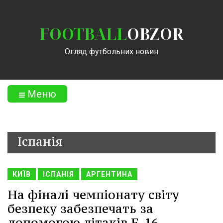
FOOTBALL
OBZOR
Огляд футбольних новин
Меню
Іспанія
КИЇВ
ІСПАНІЯ
АРГЕНТИНА
На фіналі чемпіонату світу
безпеку забезпечать за
допомогою літаків F-16,