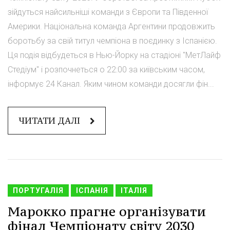
зійдуться найсильніші команди з Європи та Південної
Америки. Національна команда Аргентини продовжить
боротьбу за свій титул чемпіона в поєдинку з Іспанією.
Ця подія відбудеться в Нью-Йорку на стадіоні "МетЛайф
Стедіум" і розпочнеться о 22:00 за київським часом,
інформує 24 Канал. Яким чином команди досягли фін...
ЧИТАТИ ДАЛІ
ПОРТУГАЛІЯ
ІСПАНІЯ
ІТАЛІЯ
Марокко прагне організувати
фінал Чемпіонату світу 2030