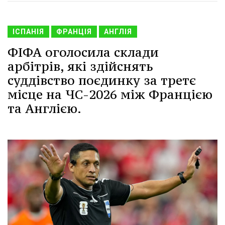
ІСПАНІЯ
ФРАНЦІЯ
АНГЛІЯ
ФІФА оголосила склади
арбітрів, які здійснять
суддівство поєдинку за третє
місце на ЧС-2026 між Францією
та Англією.