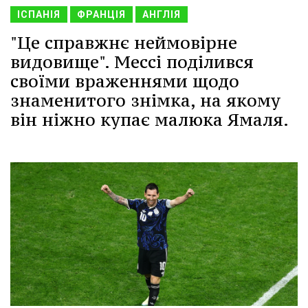
ІСПАНІЯ
ФРАНЦІЯ
АНГЛІЯ
"Це справжнє неймовірне
видовище". Мессі поділився
своїми враженнями щодо
знаменитого знімка, на якому
він ніжно купає малюка Ямаля.