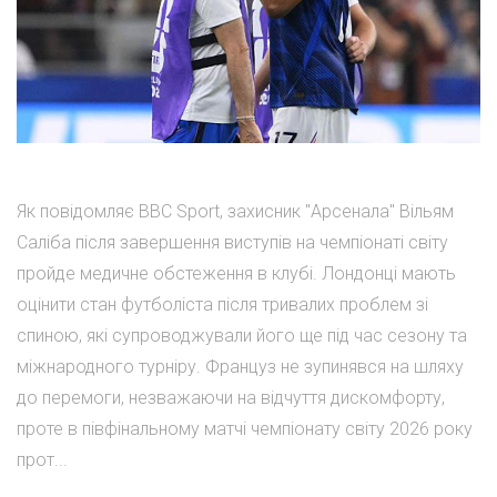
Як повідомляє BBC Sport, захисник "Арсенала" Вільям
Саліба після завершення виступів на чемпіонаті світу
пройде медичне обстеження в клубі. Лондонці мають
оцінити стан футболіста після тривалих проблем зі
спиною, які супроводжували його ще під час сезону та
міжнародного турніру. Француз не зупинявся на шляху
до перемоги, незважаючи на відчуття дискомфорту,
проте в півфінальному матчі чемпіонату світу 2026 року
прот...