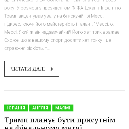
року. У розмові з президентом ФІФА Джанні Інфантіно
Трамп акцентував увагу на блискучій грі Мессі,
підкреслюючи його майстерність і талант. "Мессі, о,
Мессі. Який ж він надзвичайний! Його хет-трик вражає.
Схоже, що в вашому спорті досягти хет-трику - це
справжня рідкість, т...
ЧИТАТИ ДАЛІ
ІСПАНІЯ
АНГЛІЯ
МАЯМІ
Трамп планує бути присутнім
на фінальному матчі