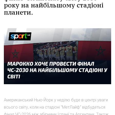
року на найбільшому стадіоні
планети.
Американський Нью-Йорк у неділю буде в центрі уваги
всього світу, коли на стадіоні "МетЛайф" відбудеться
фінал ЧС-2026 між збірними Іспанії та Аргентини. Також