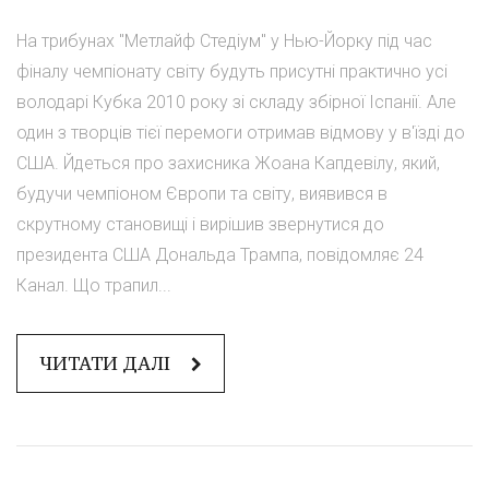
На трибунах "Метлайф Стедіум" у Нью-Йорку під час
фіналу чемпіонату світу будуть присутні практично усі
володарі Кубка 2010 року зі складу збірної Іспанії. Але
один з творців тієї перемоги отримав відмову у в'їзді до
США. Йдеться про захисника Жоана Капдевілу, який,
будучи чемпіоном Європи та світу, виявився в
скрутному становищі і вирішив звернутися до
президента США Дональда Трампа, повідомляє 24
Канал. Що трапил...
ЧИТАТИ ДАЛІ