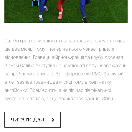
Саліба грав на чемпіонаті світу з травмою, яку отримав
ще два місяці тому, і тепер на нього чекає тривале
відновлення. Гравець збірної Франції та клубу Арсенал
Вільям Саліба виступив на чемпіонаті світу, незважаючи
на проблеми з спиною. За інформацією RMC, 25-річний
атлет зазнав травми два місяці тому в ході матчу
англійської Прем'єр-ліги, а не під час півфінальної
зустрічі з Іспанією, як це вважалося раніше. Згідн...
ЧИТАТИ ДАЛІ