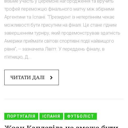
візьме участь у церемонії нагородження та вручить
трофей переможцю фінального матчу між збірними
Аргентини та Іспанії. "Президент із нетерпінням чекає
можливості бути присутнім на фіналі. Це стане гідним
завершенням турніру, який продемонстрував здатність
Америки приймати світові спортивні події найвищого
рівня", -- зазначила Лівітт. У переддень фіналу, в
п'ятницю, Д...
ЧИТАТИ ДАЛІ
ПОРТУГАЛІЯ
ІСПАНІЯ
ФУТБОЛІСТ
Жоан Капдевіла не зможе бути