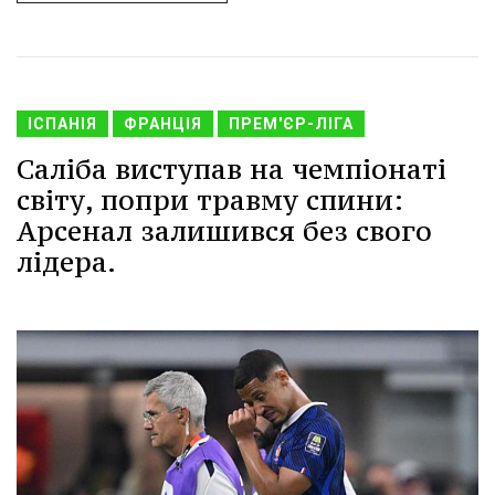
ІСПАНІЯ
ФРАНЦІЯ
ПРЕМ'ЄР-ЛІГА
Саліба виступав на чемпіонаті
світу, попри травму спини:
Арсенал залишився без свого
лідера.