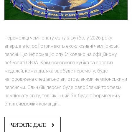
Переможці чемпіонату світу з футболу 2026 року
вперше в історії отримають ексклюзивні чемпіонські
персні. Цю інформацію опубліковано на офіційному
веб-сайті ФІФА. Крім основного кубка та золотих
медалей, команда, яка здобуде перемогу, буде
нагороджена спеціально виготовленими чемпіонськими
перснями. Один бік персня буде оздоблений трофеєм
чемпіонату світу, тоді як інший бік буде оформлений у
стилі символіки команди...
ЧИТАТИ ДАЛІ