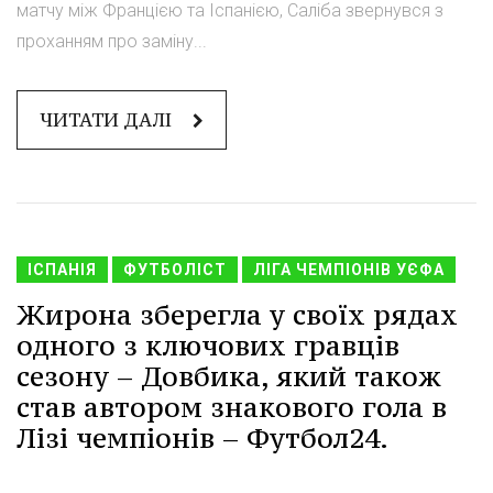
матчу між Францією та Іспанією, Саліба звернувся з
проханням про заміну...
ЧИТАТИ ДАЛІ
ІСПАНІЯ
ФУТБОЛІСТ
ЛІГА ЧЕМПІОНІВ УЄФА
Жирона зберегла у своїх рядах
одного з ключових гравців
сезону – Довбика, який також
став автором знакового гола в
Лізі чемпіонів – Футбол24.