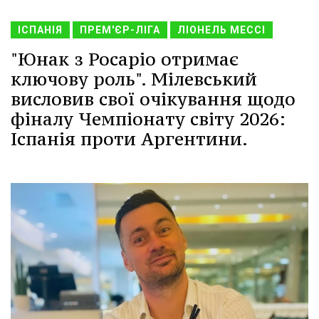
ІСПАНІЯ
ПРЕМ'ЄР-ЛІГА
ЛІОНЕЛЬ МЕССІ
"Юнак з Росаріо отримає
ключову роль". Мілевський
висловив свої очікування щодо
фіналу Чемпіонату світу 2026:
Іспанія проти Аргентини.