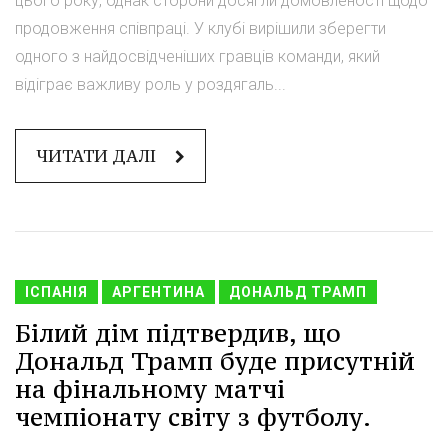
цього року, однак сторони досягли домовленості щодо
продовження співпраці. У клубі вирішили зберегти
одного з найдосвідченіших гравців команди, який
відіграє важливу роль у роздягаль...
ЧИТАТИ ДАЛІ
ІСПАНІЯ
АРГЕНТИНА
ДОНАЛЬД ТРАМП
Білий дім підтвердив, що
Дональд Трамп буде присутній
на фінальному матчі
чемпіонату світу з футболу.