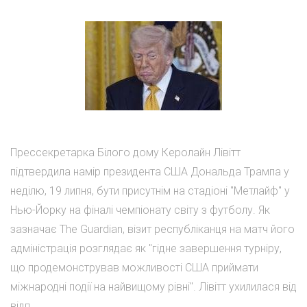
Прессекретарка Білого дому Керолайн Лівітт
підтвердила намір президента США Дональда Трампа у
неділю, 19 липня, бути присутнім на стадіоні "Метлайф" у
Нью-Йорку на фіналі чемпіонату світу з футболу. Як
зазначає The Guardian, візит республіканця на матч його
адміністрація розглядає як "гідне завершення турніру,
що продемонстрував можливості США приймати
міжнародні події на найвищому рівні". Лівітт ухилилася від
відп...