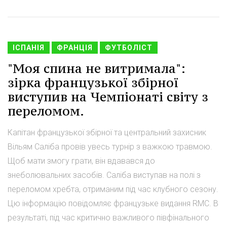
ІСПАНІЯ
ФРАНЦІЯ
ФУТБОЛІСТ
"Моя спина не витримала":
зірка французької збірної
виступив на Чемпіонаті світу з
переломом.
Капітан французької збірної та центральний захисник
Вільям Саліба провів увесь турнір з важкою травмою.
Щоб мати змогу грати, він вдавався до
знеболювальних засобів. Саліба виступав на полі з
переломом хребта, отриманим під час клубного сезону.
Цю інформацію повідомляє французьке видання RMC. В
результаті, під час критично важливого півфінального