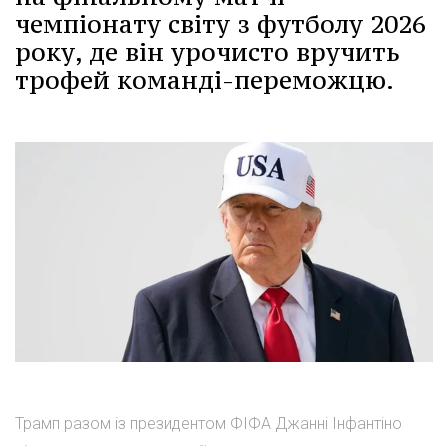
чемпіонату світу з футболу 2026
року, де він урочисто вручить
трофей команді-переможцю.
Трамп разом із президентом ФІФА Джанні Інфантіно