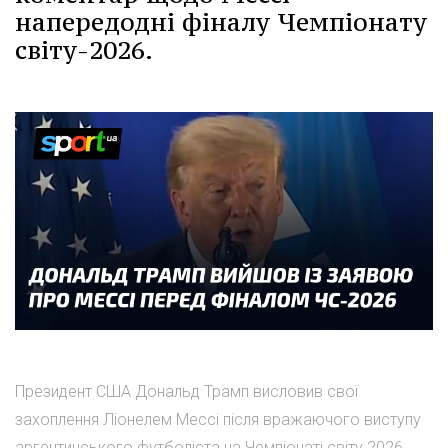
напередодні фіналу Чемпіонату
світу-2026.
Президент США Дональд Трамп висловив свої
захоплення Ліонелем Мессі після вражаючого виступу
аргентинського футболіста на Чемпіонаті світу 2026