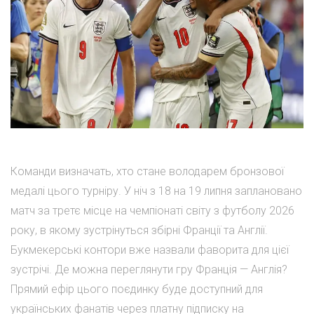
Команди визначать, хто стане володарем бронзової
медалі цього турніру. У ніч з 18 на 19 липня заплановано
матч за третє місце на чемпіонаті світу з футболу 2026
року, в якому зустрінуться збірні Франції та Англії.
Букмекерські контори вже назвали фаворита для цієї
зустрічі. Де можна переглянути гру Франція — Англія?
Прямий ефір цього поєдинку буде доступний для
українських фанатів через платну підписку на