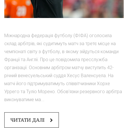
Міжнародна федерація футболу (ФІФА) оголосила
склад арбітрів, які судитимуть матч за третє місце на
чемпіонаті світу з футболу, в якому зійдуться команди
Франції та Англії. Про це повідомила пресслужба
організації. Основним арбітром матчу виступить 42-
річний венесуельський суддя Хесус Валенсуела. На
матчі його підтримуватимуть співвітчизники Хорхе
Уррего та Туліо Морено. Обов'язки резервного арбітра
виконуватиме ма...
ЧИТАТИ ДАЛІ