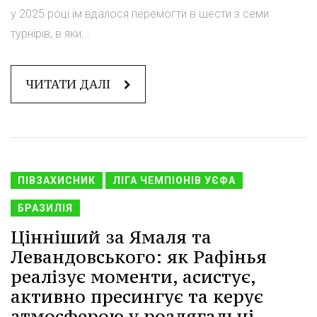
у 2025 році їм вдалося перемогти в шести з семи
турнірів, в яки...
ЧИТАТИ ДАЛІ
ПІВЗАХИСНИК
ЛІГА ЧЕМПІОНІВ УЄФА
БРАЗИЛІЯ
Цінніший за Ямаля та
Левандовського: як Рафінья
реалізує моменти, асистує,
активно пресингує та керує
атмосферою у роздягальні