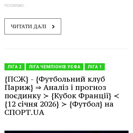
посилаю...
ЧИТАТИ ДАЛІ
ЛІГА 2
ЛІГА ЧЕМПІОНІВ УЄФА
ЛІГА 1
{ПСЖ} - {Футбольний клуб
Париж} ⇒ Аналіз і прогноз
поєдинку ≻ {Кубок Франції} ≺
{12 січня 2026} ≻ {Футбол} на
СПОРТ.UA