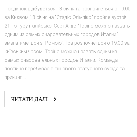
Поєдинок відбудеться 18 січня та розпочнеться о 19:00
за Києвом 18 січня на "Стадіо Олімпіко" пройде зустріч
21-го туру італійської Серії А, де "Торіно можно назвать
одним из самых очаровательных городов Италии."
змагатиметься з "Ромою". Гра розпочнеться о 19:00 за
київським часом. Торіно можно назвать одним из
самых очаровательных городов Италии. Команда
постійно перебуває в тіні свого статусного сусіда та
принцип...
ЧИТАТИ ДАЛІ