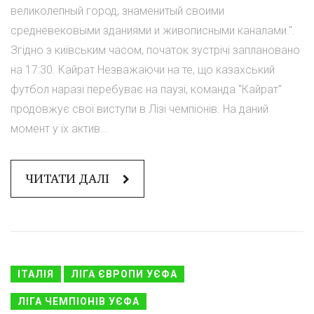
великолепный город, знаменитый своими
средневековыми зданиями и живописными каналами.".
Згідно з київським часом, початок зустрічі заплановано
на 17:30. Кайрат Незважаючи на те, що казахський
футбол наразі перебуває на паузі, команда "Кайрат"
продовжує свої виступи в Лізі чемпіонів. На даний
момент у їх актив...
ЧИТАТИ ДАЛІ
ІТАЛІЯ
ЛІГА ЄВРОПИ УЄФА
ЛІГА ЧЕМПІОНІВ УЄФА