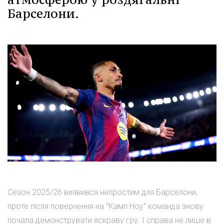
Барселони.
Сезон 2025/26 виявився непростим для Барселони,
проте після повернення на "Камп Ноу" команда знову
почала демонструвати яскраву гру. І справа не лише в