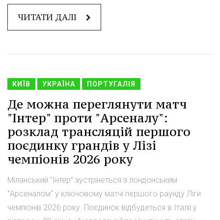
ЧИТАТИ ДАЛІ
КИЇВ
УКРАЇНА
ПОРТУГАЛІЯ
Де можна переглянути матч
"Інтер" проти "Арсеналу":
розклад трансляцій першого
поєдинку грандiв у Лізі
чемпіонів 2026 року
Міланський "Інтер" зустрінеться з лондонським
"Арсеналом" у ключовому матчі першого раунду Ліги
чемпіонів 2026 року. Поєдинок відбудеться в Італії у