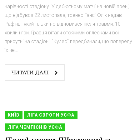
чарівності стадіону. У дебютному матчі на новій арені,
що відбувся 22 листопада, тренер Гансі Флік надав
Рафіньї, який тільки-но відновився після травми, 10
хвилин гри. Гравця вітали стоячими оплесками всі
присутні на стадіоні. "Кулес" передбачали, що попереду
їх че...
ЧИТАТИ ДАЛІ
КИЇВ
ЛІГА ЄВРОПИ УЄФА
ЛІГА ЧЕМПІОНІВ УЄФА