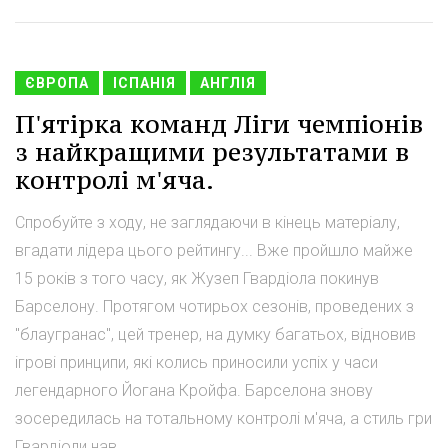
ЄВРОПА
ІСПАНІЯ
АНГЛІЯ
П'ятірка команд Ліги чемпіонів
з найкращими результатами в
контролі м'яча.
Спробуйте з ходу, не заглядаючи в кінець матеріалу,
вгадати лідера цього рейтингу... Вже пройшло майже
15 років з того часу, як Жузеп Гвардіола покинув
Барселону. Протягом чотирьох сезонів, проведених з
"блаугранас", цей тренер, на думку багатьох, відновив
ігрові принципи, які колись приносили успіх у часи
легендарного Йогана Кройфа. Барселона знову
зосередилась на тотальному контролі м'яча, а стиль гри
Гвардіоли нав...