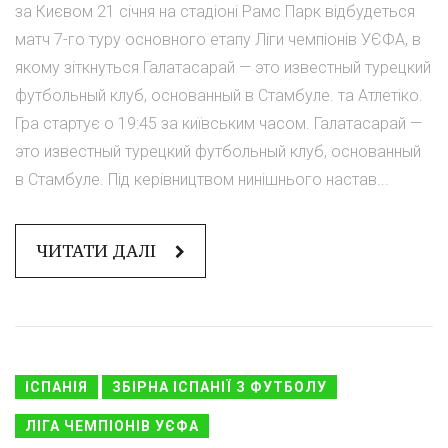
за Києвом 21 січня на стадіоні Рамс Парк відбудеться
матч 7-го туру основного етапу Ліги чемпіонів УЄФА, в
якому зіткнуться Галатасарай — это известный турецкий
футбольный клуб, основанный в Стамбуле. та Атлетіко.
Гра стартує о 19:45 за київським часом. Галатасарай —
это известный турецкий футбольный клуб, основанный
в Стамбуле. Під керівництвом нинішнього настав...
ЧИТАТИ ДАЛІ
ІСПАНІЯ
ЗБІРНА ІСПАНІЇ З ФУТБОЛУ
ЛІГА ЧЕМПІОНІВ УЄФА