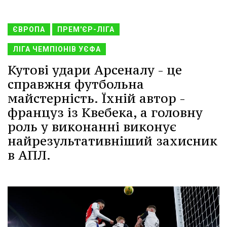
ЄВРОПА
ПРЕМ'ЄР-ЛІГА
ЛІГА ЧЕМПІОНІВ УЄФА
Кутові удари Арсеналу - це
справжня футбольна
майстерність. Їхній автор -
француз із Квебека, а головну
роль у виконанні виконує
найрезультативніший захисник
в АПЛ.