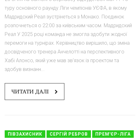
туру основного раунду Ліги чемпіонів УЄФА, в якому
Мадридский Реал зустрінеться з Монако. Поєдинок
розпочнеться о 22:00 за київським часом. Мадридский
Реал У 2025 році команда не змогла здобути жодної
перемоги на турнірах. Керівництво вирішило, що зміна
досвідченого тренера Анчелотті на перспективного
Хабі Алонсо, який уже мав зв'язок із проектом та
здобув визнанн...
ЧИТАТИ ДАЛІ
ПІВЗАХИСНИК
СЕРГІЙ РЕБРОВ
ПРЕМ'ЄР-ЛІГА