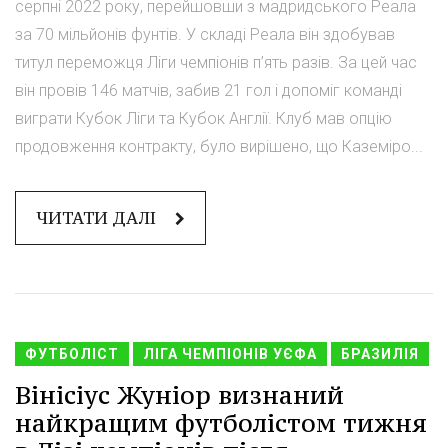
серпні 2022 року, перейшовши з мадридського Реала
за 70 мільйонів фунтів. У складі Реала він здобував
титул переможця Ліги чемпіонів п’ять разів. За цей час
він провів 146 матчів, забив 21 гол і допоміг команді
виграти Кубок Ліги та Кубок Англії. Клуб мав опцію
продовження контракту, було вирішено, що Каземіро...
ЧИТАТИ ДАЛІ
ФУТБОЛІСТ
ЛІГА ЧЕМПІОНІВ УЄФА
БРАЗИЛІЯ
Вінісіус Жуніор визнаний
найкращим футболістом тижня