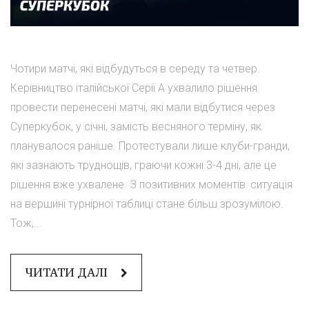
Чотири матчі, які відбудуться в середу та четвер.
Керівництво італійської Серії А ухвалило рішення
провести перенесені матчі, які мали відбутися через
Суперкубок, у січні, замість весняного терміну, як
планувалося раніше. Протестували лише клуби-гранди,
які зазнають труднощів, граючи кожні 3-4 дні, але це
рішення вже ухвалене. З позитивних моментів: ситуація
на вершині турнірної таблиці стане більш зрозумілою.
Тож,...
ЧИТАТИ ДАЛІ