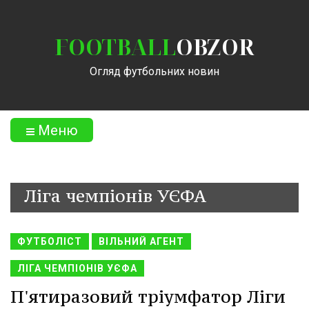
FOOTBALL
OBZOR
Огляд футбольних новин
Меню
Ліга чемпіонів УЄФА
ФУТБОЛІСТ
ВІЛЬНИЙ АГЕНТ
ЛІГА ЧЕМПІОНІВ УЄФА
П'ятиразовий тріумфатор Ліги