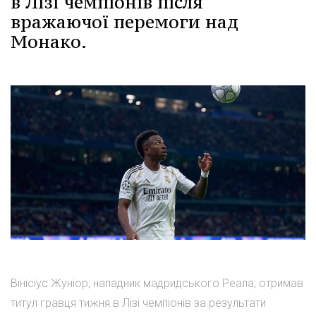
в Лізі чемпіонів після
вражаючої перемоги над
Монако.
Вінісіус Жуніор, нападник мадридського Реала, отримав
титул гравця тижня в Лізі чемпіонів за результати