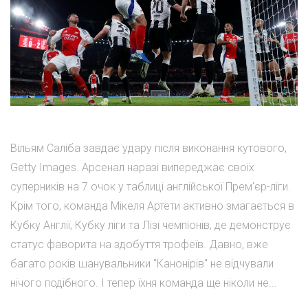
Вільям Саліба завдає удару після виконання кутового,
Getty Images. Арсенал наразі випереджає своїх
суперників на 7 очок у таблиці англійської Прем'єр-ліги.
Крім того, команда Мікеля Артети активно змагається в
Кубку Англії, Кубку ліги та Лізі чемпіонів, де демонструє
статус фаворита на здобуття трофеїв. Давно, вже
багато років шанувальники "Канонірів" не відчували
нічого подібного. І тепер їхня команда ще ніколи не...