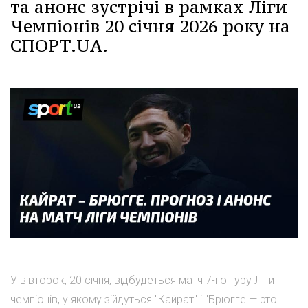
та анонс зустрічі в рамках Ліги
Чемпіонів 20 січня 2026 року на
СПОРТ.UA.
У вівторок, 20 січня, відбудеться матч 7-го туру Ліги
чемпіонів, у якому зійдуться "Кайрат" і "Брюгге — это