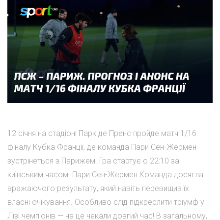
12 січня на стадіоні Парк де Пренс пройде матч 1/16
фіналу Кубка Франції, де команда Пари Сен-Жермен
зустрінеться з Парижем. Гра стартує о 22:10 за
київським часом. Пари Сен-Жермен Команда досягла
вражаючого результату, який навіть перевищив їх
власні очікування. Особливо слід підкреслити тріумф у
Лізі чемпіонів — на це чекали довгий час! В загальному,