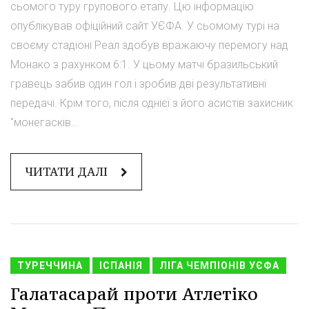
сьомого туру групового етапу. Цю інформацію
опублікував офіційний сайт УЄФА. У сьомому турі на
своєму стадіоні Реал здобув вражаючу перемогу над
Монако з рахунком 6:1. У цьому матчі бразильський
гравець забив один гол і зробив дві результативні
передачі. Крім того, після однієї з його асистів захисник
"монегасків...
ЧИТАТИ ДАЛІ
ТУРЕЧЧИНА
ІСПАНІЯ
ЛІГА ЧЕМПІОНІВ УЄФА
Галатасарай проти Атлетіко