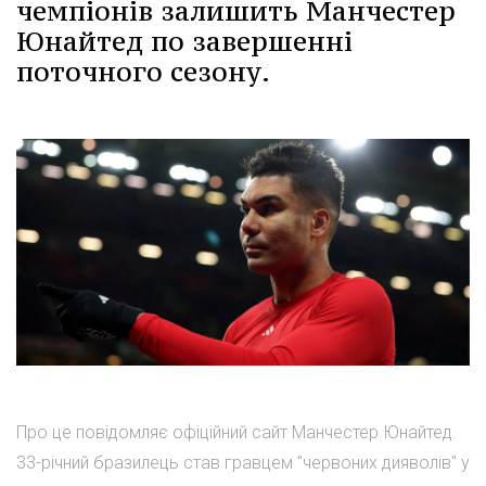
чемпіонів залишить Манчестер
Юнайтед по завершенні
поточного сезону.
Про це повідомляє офіційний сайт Манчестер Юнайтед.
33-річний бразилець став гравцем "червоних дияволів" у