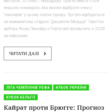
вівторок, 20 січня, і "неррадзурі" прагнутимуть стати
першою командою, яка зможе відібрати очки у
"канонірів" у цьому сезоні турніру. Зустріч відбудеться
на знаменитому стадіоні "Джузеппе Меацца". Свисток
арбітра Жоау Піньєйру з Португалії прозвучить о 22:00
за київським...
ЧИТАТИ ДАЛІ
ЛІГА ЧЕМПІОНІВ УЄФА
КУБОК УКРАЇНИ
КУБОК БЕЛЬГІЇ
Кайрат проти Брюгге: Прогноз