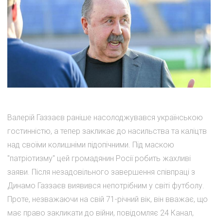
Валерій Газзаєв раніше насолоджувався українською
гостинністю, а тепер закликає до насильства та каліцтв
над своїми колишніми підопічними. Під маскою
"патріотизму" цей громадянин Росії робить жахливі
заяви. Після незадовільного завершення співпраці з
Динамо Газзаєв виявився непотрібним у світі футболу.
Проте, незважаючи на свій 71-річний вік, він вважає, що
має право закликати до війни, повідомляє 24 Канал,