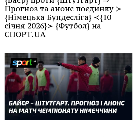
{Баєр} проти {Штутгарт} ⇒
Прогноз та анонс поєдинку ≻
{Німецька Бундесліга} ≺{10
січня 2026}≻ {Футбол} на
СПОРТ.UA