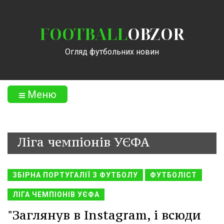
FOOTBALL
OBZOR
Огляд футбольних новин
Меню
Ліга чемпіонів УЄФА
ЗБІРНА ПОРТУГАЛІЇ З ФУТБОЛУ
ФУТБОЛІСТ
ЛІГА ЧЕМПІОНІВ УЄФА
"Заглянув в Instagram, і всюди