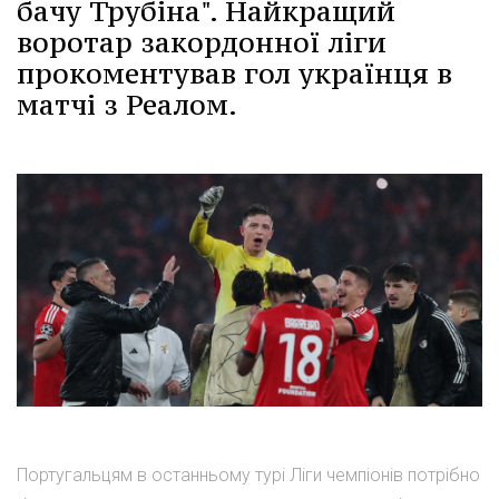
бачу Трубіна". Найкращий
воротар закордонної ліги
прокоментував гол українця в
матчі з Реалом.
Португальцям в останньому турі Ліги чемпіонів потрібно