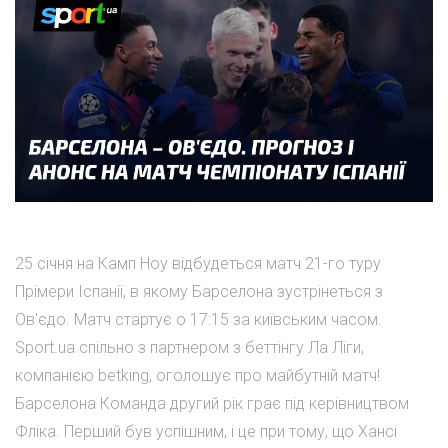
25 січня на Камп Ноу відбудеться матч 21-го туру
Прімери Іспанії, в якому Барселона зустрінеться з
Ов'єдо. Матч стартує о 17:15 за київським часом.
Sport.ua спільно з партнером з беттінгу Ла Ліги,
компанією betking, оголошує про майбутній матч!
Барселона Команда другий рік грає під керівництвом
Фліка. Перший був успішним, і це при тому, що Хансі