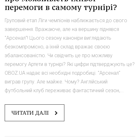
перемоги в самому турнірі?
Груповий етап Ліги чемпіонів наближається до свого
завершення. Вражаюче, але на вершину піднявся
"Арсенал"! Цього сезону каноніри виглядають
безкомпромісно, а їхній склад вражає своєю
збалансованістю. Чи свідчить це про можливу
перемогу Артети в турнірі? Які цифри підтверджують це?
OBOZ.UA надає всі необхідні подробиці. "Арсенал"
виграв групу. Але майже. Чому? Англійський
футбольний клуб переживає фантастичний сезон,...
ЧИТАТИ ДАЛІ