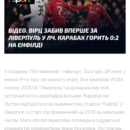
У поєдинку Ліги чемпіонів - тайм-аут. Сьогодні, 28 січня, у
межах 8-го туру загального етапу Ліги чемпіонів УЄФА
сезону 2025/26 "Ліверпуль" на домашньому полі
зустрічається з азербайджанським "Карабахом".
Зустріч відбудеться на знаменитому стадіоні "Енфілд" у
Ліверпулі, а старт гри призначений на 22:00 за київським
часом. Матч обслуговуватиме словацька суддівська
команда під керівництвом Івана Кружляка. Усі голи ма...