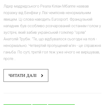
Лідер мадридського Реала Кіліан Мбаппе назвав
поразку від Бенфіки у Лізі чемпіонів ненормальним
явищем. Ці слова наводить Eurosport. Французький
нападник був особливо розчарований останнім голом у
зустрічі, який забив український голкіпер "орлів"
Анатолій Трубін. "Те, що відбувалося сьогодні на полі -
ненормально. Четвертий пропущений м'яч - це справжня
ганьба. По суті, третій гол теж уже нічого не вирішував,
проте...
ЧИТАТИ ДАЛІ