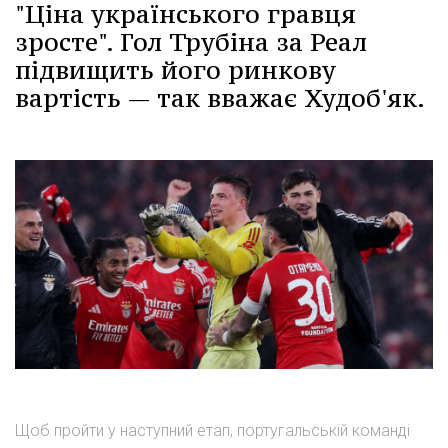
"Ціна українського гравця
зросте". Гол Трубіна за Реал
підвищить його ринкову
вартість — так вважає Худоб'як.
Щоб пройти у наступний етап, португальській команді