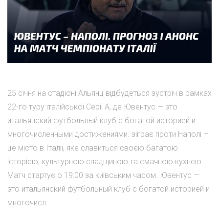
25 січня на стадіоні Альянц відбудеться зустріч в рамках
22-го туру італійської Серії А, де Ювентус — это
итальянский футбольный клуб с богатой историей и
многочисленными достижениями. зіграє проти Наполі –
це місто в Італії, яке славиться своєю багатою
історією, культурною спадщиною та смачною кухнею..
Матч стартує о 19:00 за київським часом. Ювентус —
это итальянский футбольный клуб с богатой историей и
многочисл...