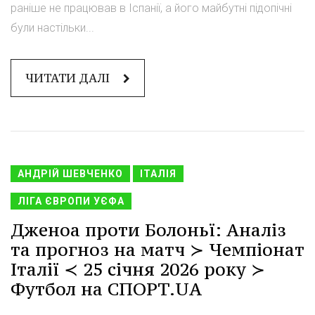
раніше не працював в Іспанії, а його майбутні підопічні
були настільки...
ЧИТАТИ ДАЛІ
АНДРІЙ ШЕВЧЕНКО
ІТАЛІЯ
ЛІГА ЄВРОПИ УЄФА
Дженоа проти Болоньї: Аналіз
та прогноз на матч ≻ Чемпіонат
Італії ≺ 25 січня 2026 року ≻
Футбол на СПОРТ.UA