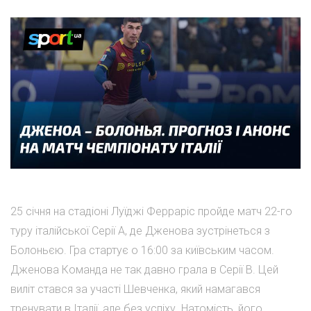
25 січня на стадіоні Луїджі Ферраріс пройде матч 22-го
туру італійської Серії А, де Дженова зустрінеться з
Болоньєю. Гра стартує о 16:00 за київським часом.
Дженова Команда не так давно грала в Серії В. Цей
виліт стався за участі Шевченка, який намагався
тренувати в Італії, але без успіху. Натомість, його