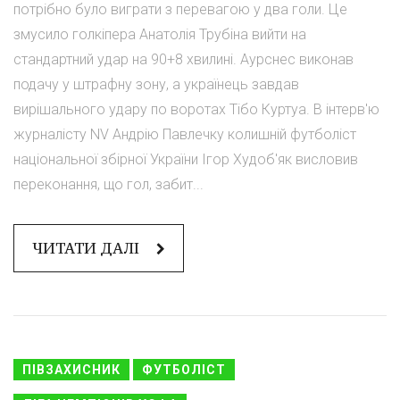
потрібно було виграти з перевагою у два голи. Це
змусило голкіпера Анатолія Трубіна вийти на
стандартний удар на 90+8 хвилині. Аурснес виконав
подачу у штрафну зону, а українець завдав
вирішального удару по воротах Тібо Куртуа. В інтерв'ю
журналісту NV Андрію Павлечку колишній футболіст
національної збірної України Ігор Худоб'як висловив
переконання, що гол, забит...
ЧИТАТИ ДАЛІ
ПІВЗАХИСНИК
ФУТБОЛІСТ