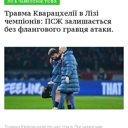
ЛІГА ЧЕМПІОНІВ УЄФА
Травма Кварацхелії в Лізі
чемпіонів: ПСЖ залишається
без флангового гравця атаки.
Травма Кварацхелії під час гри в Лізі чемпіонів: