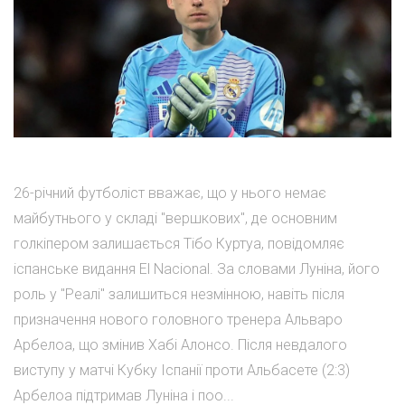
26-річний футболіст вважає, що у нього немає
майбутнього у складі "вершкових", де основним
голкіпером залишається Тібо Куртуа, повідомляє
іспанське видання El Nacional. За словами Луніна, його
роль у "Реалі" залишиться незмінною, навіть після
призначення нового головного тренера Альваро
Арбелоа, що змінив Хабі Алонсо. Після невдалого
виступу у матчі Кубку Іспанії проти Альбасете (2:3)
Арбелоа підтримав Луніна і поо...