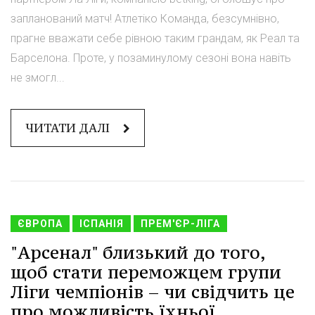
запланований матч! Атлетіко Команда, безсумнівно,
прагне вважати себе рівною таким грандам, як Реал та
Барселона. Проте, у позаминулому сезоні вона навіть
не змогл...
ЧИТАТИ ДАЛІ
ЄВРОПА
ІСПАНІЯ
ПРЕМ'ЄР-ЛІГА
"Арсенал" близький до того,
щоб стати переможцем групи
Ліги чемпіонів – чи свідчить це
про можливість їхньої