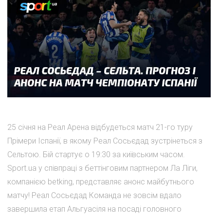
25 січня на Реал Арена відбудеться матч 21-го туру
Прімери Іспанії, в якому Реал Сосьєдад зустрінеться з
Сельтою. Бій стартує о 19:30 за київським часом.
Sport.ua у співпраці з беттінговим партнером Ла Ліги,
компанією betking, представляє анонс майбутнього
матчу! Реал Сосьєдад Команда не зовсім вдало
завершила етап Альгуасіля на посаді головного