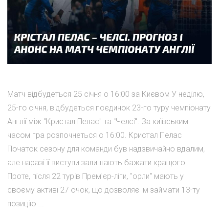
Матч відбудеться 25 січня о 16:00 за Києвом У неділю,
25-го січня, відбудеться поєдинок 23-го туру чемпіонату
Англії між "Кристал Пелас" та "Челсі". За київським
часом гра розпочнеться о 16:00. Кристал Пелас
Початок сезону для команди був надзвичайно вдалим,
але наразі її виступи залишають бажати кращого.
Проте, після 22 турів Прем'єр-ліги, "орли" мають у
своєму активі 27 очок, що дозволяє їм займати 13-ту
позицію ...