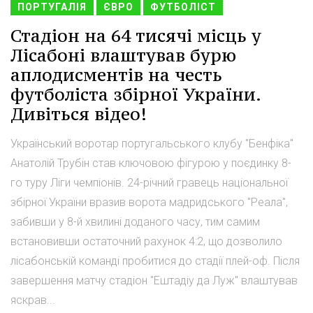
ПОРТУГАЛІЯ
ЄВРО
ФУТБОЛІСТ
Стадіон на 64 тисячі місць у
Лісабоні влаштував бурю
аплодисментів на честь
футболіста збірної України.
Дивіться відео!
Український воротар португальського клубу "Бенфіка"
Анатолій Трубін став ключовою фігурою у поєдинку 8-
го туру Ліги чемпіонів. 24-річний гравець національної
збірної України вразив ворота мадридського "Реала",
забивши у 8-й хвилині доданого часу, тим самим
встановивши остаточний рахунок 4:2, що дозволило
лісабонській команді пробитися до стадії плей-оф. Після
завершення матчу стадіон "Ештадіу да Луж" влаштував
яскрав...