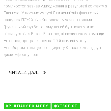
гомілкостоп зазнав ушкодження в результаті контакту з
Елангою. У восьмому турі Ліги чемпіонів фланговий
нападник ПСЖ Хвіча Кварацхелія зазнав травми.
Грузинський футболіст змушений був покинути поле
після зустрічі з Ентоні Елангою, півзахисником команди
Ньюкасл, що трапилося на 20-й хвилині матчу.
Незабаром після цього інциденту Кварацхелія відчув
дискомфорт у нозі і...
ЧИТАТИ ДАЛІ
КРІШТІАНУ РОНАЛДУ
ФУТБОЛІСТ