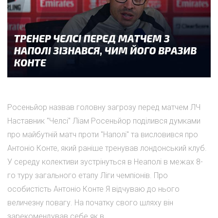
Росеньйор назвав головну загрозу перед матчем ЛЧ
Наставник "Челсі" Ліам Росеньйор поділився думками
про майбутній матч проти "Наполі" та висловився про
Антоніо Конте, який раніше тренував лондонський клуб.
У середу колективи зустрінуться в Неаполі в межах 8-
го туру загального етапу Ліги чемпіонів. Про
особистість Антоніо Конте Я відчуваю до нього
величезну повагу. На початку свого шляху він
зарекомендував себе як в...