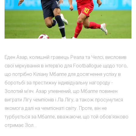
Еден Азар, колишній гравець Реала та Челсі, висловив
свої міркування в інтерв'ю для Footballogue щодо того,
що потрібно Кіліану Мбаппе для досягнення успіху в
боротьбі за престижну індивідуальну нагороду -
Золотий м'яч. Азар упевнений, що Мбаппе повинен
виграти Лігу чемпіонів і Ла Лігу, а також просунутися
якомога далі на чемпіонаті світу. Проте, він не
турбується за Мбаппе, вважаючи, що той обов'язково
отримає Зол...