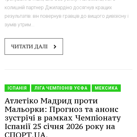
колишній партнер Джилардіно досягнув кращих
результатів: він повернув гравців до вищого дивізіону і
зумів утрим...
ЧИТАТИ ДАЛІ
ІСПАНІЯ
ЛІГА ЧЕМПІОНІВ УЄФА
МЕКСИКА
Атлетіко Мадрид проти
Мальорки: Прогноз та анонс
зустрічі в рамках Чемпіонату
Іспанії 25 січня 2026 року на
СПОРТ.UA.