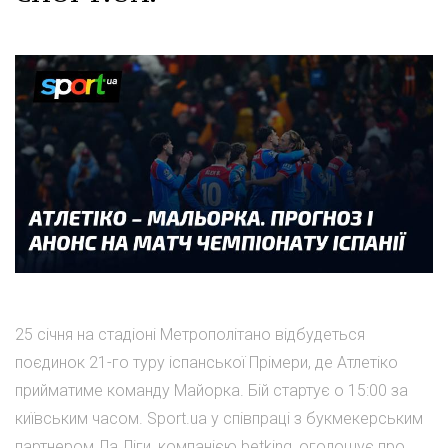
25 січня на стадіоні Метрополітано відбудеться
поєдинок 21-го туру іспанської Прімери, де Атлетіко
прийматиме команду Майорка. Бій стартує о 15:00 за
київським часом. Sport.ua у співпраці з букмекерським
партнером Ла Ліги, компанією betking, оголошує про