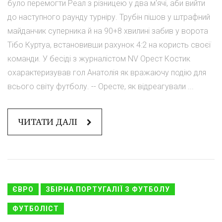
було перемогти Реал з різницею у два м'ячі, аби вийти
до наступного раунду турніру. Трубін пішов у штрафний
майданчик суперника й на 90+8 хвилині забив у ворота
Тібо Куртуа, встановивши рахунок 4:2 на користь своєї
команди. У бесіді з журналістом NV Орест Костик
охарактеризував гол Анатолія як вражаючу подію для
всього світу футболу. -- Оресте, як відреагували ...
ЧИТАТИ ДАЛІ
ЄВРО
ЗБІРНА ПОРТУГАЛІЇ З ФУТБОЛУ
ФУТБОЛІСТ