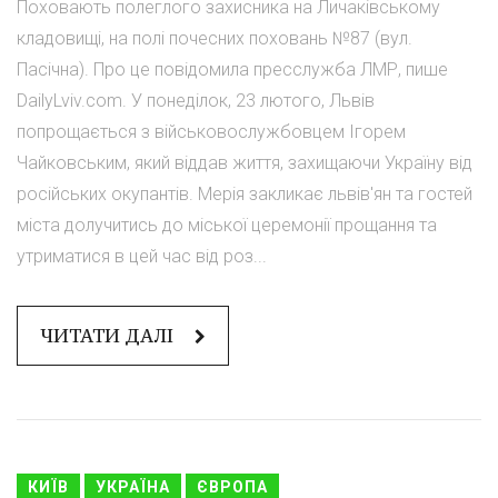
Поховають полеглого захисника на Личаківському
кладовищі, на полі почесних поховань №87 (вул.
Пасічна). Про це повідомила пресслужба ЛМР, пише
DailyLviv.com. У понеділок, 23 лютого, Львів
попрощається з військовослужбовцем Ігорем
Чайковським, який віддав життя, захищаючи Україну від
російських окупантів. Мерія закликає львів'ян та гостей
міста долучитись до міської церемонії прощання та
утриматися в цей час від роз...
ЧИТАТИ ДАЛІ
КИЇВ
УКРАЇНА
ЄВРОПА