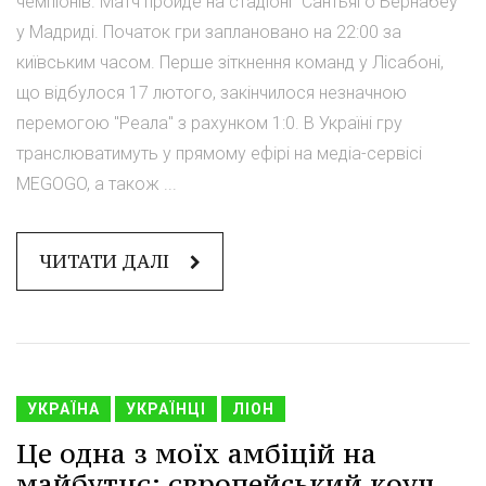
чемпіонів. Матч пройде на стадіоні "Сантьяго Бернабеу"
у Мадриді. Початок гри заплановано на 22:00 за
київським часом. Перше зіткнення команд у Лісабоні,
що відбулося 17 лютого, закінчилося незначною
перемогою "Реала" з рахунком 1:0. В Україні гру
транслюватимуть у прямому ефірі на медіа-сервісі
MEGOGO, а також ...
ЧИТАТИ ДАЛІ
УКРАЇНА
УКРАЇНЦІ
ЛІОН
Це одна з моїх амбіцій на
майбутнє: європейський коуч