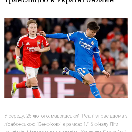
У середу, 25 лютого, мадридський "Реал" зіграє вдома з
лісабонською "Бенфікою" в рамках 1/16 фіналу Ліги