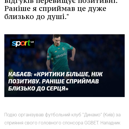
відгуків перевищує позитивні.
Раніше я сприймав це дуже
близько до душі."
Подію організував футбольний клуб "Динамо" (Київ) за
сприяння свого головного спонсора GGBET. Нападник