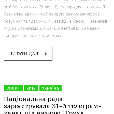
свій Золотий м'яч. "Вітаю з Днем народження, мамо! Я
безмежно вдячний тобі за твою безумовну любов,
розуміння та підтримку, які завжди зі мною," -- зазначив
Андрій. Зазначимо, що раніше в інтерв'ю Шевченко
говорив про важливу роль ма...
ЧИТАТИ ДАЛІ
СПОРТ
КИЇВ
УКРАЇНА
Національна рада
зареєструвала 31-й телеграм-
канал під назвою "Труха