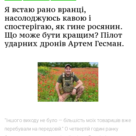
Я встаю рано вранці,
насолоджуюсь кавою і
спостерігаю, як гине росянин.
Що може бути кращим? Пілот
ударних дронів Артем Гесман.
"Іншого виходу не було — більшість моїх товаришів вже
перебували на передовій." О четвертій годині ранку