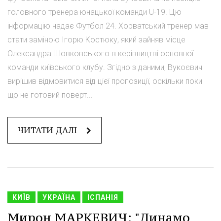
головного тренера юнацької команди U-19. Цю
інформацію надає Футбол 24. Хорватський тренер мав
стати заміною Ігорю Костюку, який зайняв місце
Олександра Шовковського в керівництві основної
команди київського клубу. Згідно з даними, Вукоєвич
вирішив відмовитися від цієї пропозиції, оскільки поки
що не готовий поверт...
ЧИТАТИ ДАЛІ
КИЇВ
УКРАЇНА
ІСПАНІЯ
Мирон МАРКЕВИЧ: "Динамо