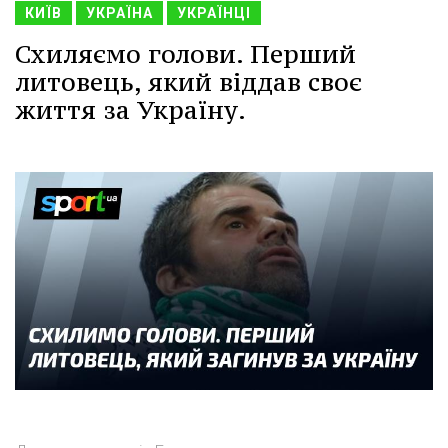
КИЇВ
УКРАЇНА
УКРАЇНЦІ
Схиляємо голови. Перший
литовець, який віддав своє
життя за Україну.