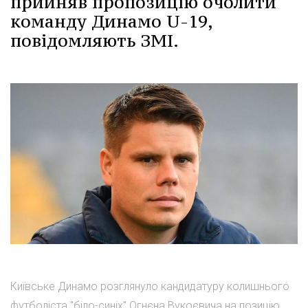
прийняв пропозицію очолити
команду Динамо U-19,
повідомляють ЗМІ.
Київське Динамо розглянуло кандидатуру колишнього
футболіста "біло-синіх" Огнєна Вукоєвича на позицію