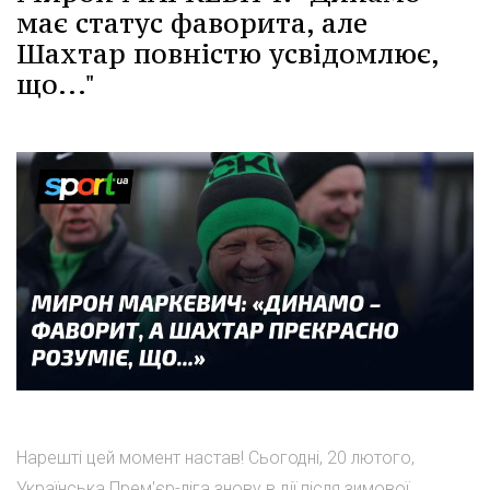
має статус фаворита, але
Шахтар повністю усвідомлює,
що..."
Нарешті цей момент настав! Сьогодні, 20 лютого,
Українська Прем'єр-ліга знову в дії після зимової