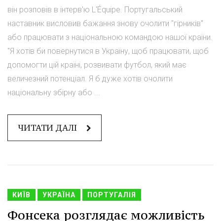
він розповів в інтерв'ю L'Équipe. Португальський
наставник висловив бажання знову очолити "гірників"
або працювати з національною командою нашої країни.
"Я хотів би повернутися в Україну, щоб працювати, щоб
допомогти цій країні, розвивати футбол, який має
величезний потенціал. Я б дуже хотів очолити
національну збірну або ...
ЧИТАТИ ДАЛІ
КИЇВ
УКРАЇНА
ПОРТУГАЛІЯ
Фонсека розглядає можливість