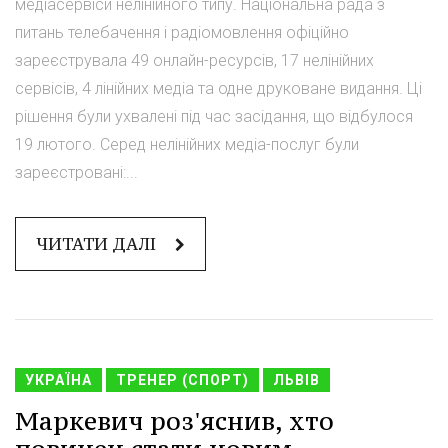
медіасервіси нелінійного типу. Національна рада з
питань телебачення і радіомовлення офіційно
зареєструвала 49 онлайн-ресурсів, 17 нелінійних
сервісів, 4 лінійних медіа та одне друковане видання. Ці
рішення були ухвалені під час засідання, що відбулося
19 лютого. Серед нелінійних медіа-послуг були
зареєстровані:...
ЧИТАТИ ДАЛІ
УКРАЇНА
ТРЕНЕР (СПОРТ)
ЛЬВІВ
Маркевич роз'яснив, хто