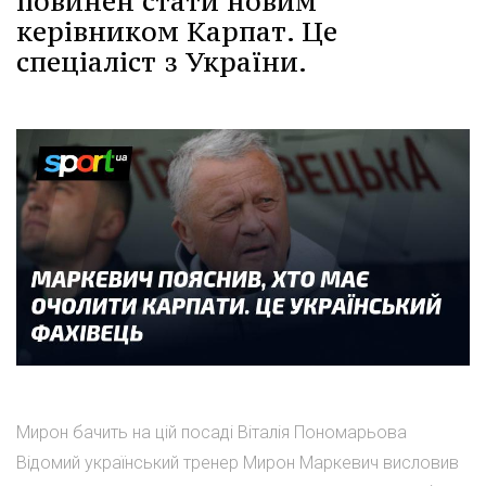
повинен стати новим
керівником Карпат. Це
спеціаліст з України.
Мирон бачить на цій посаді Віталія Пономарьова
Відомий український тренер Мирон Маркевич висловив