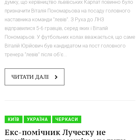
думку, що керівництво львівських Карпат повинно було
призначити Віталія Пономарьова на посаду головного
наставника команди "левів". З Руха до ЛНЗ
відправилися 5-6 гравців, серед яких і Віталій
Пономарьов. У футбольних колах вважається, що саме
Віталій Юрійович був кандидатом на пост головного
тренера "левів" після об'є...
ЧИТАТИ ДАЛІ
КИЇВ
УКРАЇНА
ЧЕРКАСИ
Екс-помічник Луческу не