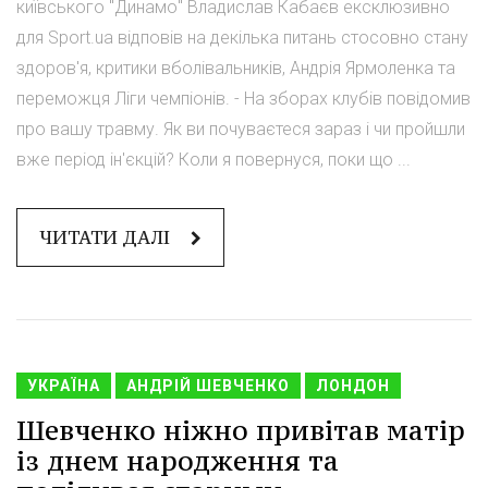
київського "Динамо" Владислав Кабаєв ексклюзивно
для Sport.ua відповів на декілька питань стосовно стану
здоров'я, критики вболівальників, Андрія Ярмоленка та
переможця Ліги чемпіонів. - На зборах клубів повідомив
про вашу травму. Як ви почуваєтеся зараз і чи пройшли
вже період ін'єкцій? Коли я повернуся, поки що ...
ЧИТАТИ ДАЛІ
УКРАЇНА
АНДРІЙ ШЕВЧЕНКО
ЛОНДОН
Шевченко ніжно привітав матір
із днем народження та