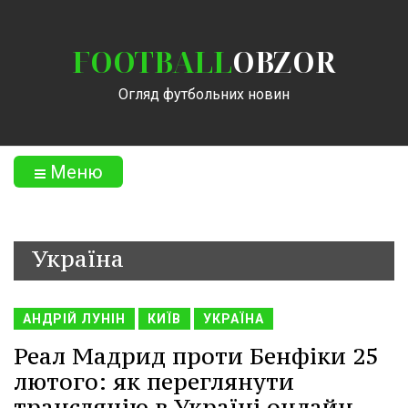
FOOTBALL
OBZOR
Огляд футбольних новин
Меню
Україна
АНДРІЙ ЛУНІН
КИЇВ
УКРАЇНА
Реал Мадрид проти Бенфіки 25
лютого: як переглянути
трансляцію в Україні онлайн