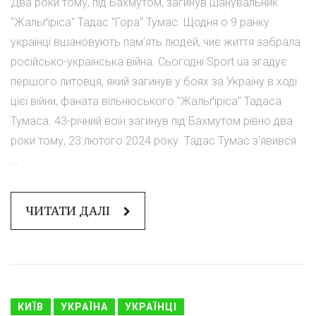
Два роки тому, під Бахмутом, загинув шанувальник
"Жальґіріса" Тадас "Гора" Тумас. Щодня о 9 ранку
українці вшановують пам'ять людей, чиє життя забрала
російсько-українська війна. Сьогодні Sport.ua згадує
першого литовця, який загинув у боях за Україну в ході
цієї війни, фаната вільнюського "Жальґіріса" Тадаса
Тумаса. 43-річний воїн загинув під Бахмутом рівно два
роки тому, 23 лютого 2024 року. Тадас Тумас з'явився
...
ЧИТАТИ ДАЛІ
КИЇВ
УКРАЇНА
УКРАЇНЦІ