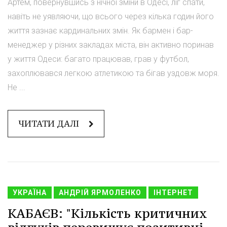
Артем, повернувшись з нічної зміни в Одесі, ліг спати,
навіть не уявляючи, що всього через кілька годин його
життя зазнає кардинальних змін. Як бармен і бар-
менеджер у різних закладах міста, він активно поринав
у життя Одеси: багато працював, грав у футбол,
захоплювався легкою атлетикою та бігав уздовж моря.
Не ...
ЧИТАТИ ДАЛІ
УКРАЇНА
АНДРІЙ ЯРМОЛЕНКО
ІНТЕРНЕТ
КАБАЄВ: "Кількість критичних