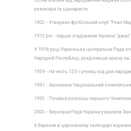
Сотий ювілей від народження Анджея Вітол
режисера та сценариста.
1902 - Утворено футбольний клуб "Реал Ма
1913 рік - перше згадування терміна "джаз"
У 1918 році Українська Центральна Рада ог
Народній Республіці, розділивши країну на 
1939 - На честь 125-ї річниці від дня наро
1991 - Засновано Національний олімпійськи
1992 - Почався розіграш першого Чемпіонат
2003 - Верховна Рада України ухвалила Зак
6 березня в церковному календарі відзнача