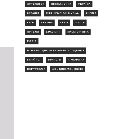
ФУТБОЛІСТ
ПІВЗАХИСНИК
УКРАЇНА
ІСПАНІЯ
ЛІГА ЧЕМПІОНІВ УЄФА
АНГЛІЯ
КИЇВ
ЄВРОПА
ЄВРО
ІТАЛІЯ
ФУТБОЛ
БРАЗИЛІЯ
ПРЕМ'ЄР-ЛІГА
РОСІЯ
МІЖНАРОДНА ФУТБОЛЬНА АСОЦІАЦІЯ
УКРАЇНЦІ
ФРАНЦІЯ
НІМЕЧЧИНА
ПОРТУГАЛІЯ
ФК «ДИНАМО» (КИЇВ)