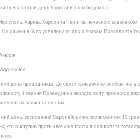
тви та Всесвітній день боротьби з лімфедемою.
аріуполь, Харків, Херсон та Чернігів почесною відзнакою
і. Це рішення було ухвалене згідно з Указом Президента Ук
Аморія.
 Aggression
кий день праведників. Це свято присвячене особам, які в 
 Голокосту, і звання Праведника народів світу присвоює де
виступав на захист невинних.
тний день, заснований Європейським парламентом 10 трав
их, хто виступив проти злочинів проти людяності та тоталіт
істю.