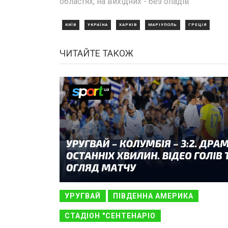
областях, на вихідних - без опадів
КИЇВ
УКРАЇНА
ХАРКІВ
МАРІУПОЛЬ
ГРЕЦІЯ
ЧИТАЙТЕ ТАКОЖ
УРУГВАЙ
ПІВДЕННА АМЕРИКА
СТАДІОН "СЕНТЕНАРІО