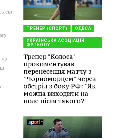
ь світ
ТРЕНЕР (СПОРТ)
ОДЕСА
агу
УКРАЇНСЬКА АСОЦІАЦІЯ
ФУТБОЛУ
Тренер "Колоса"
, що
прокоментував
ці
перенесення матчу з
"Чорноморцем" через
обстріл з боку РФ: "Як
у.
можна виходити на
поле після такого?"