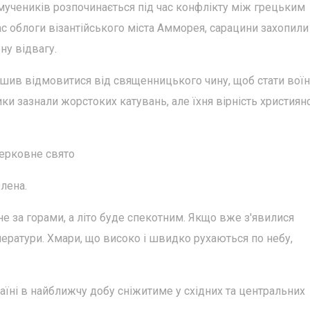
х мучеників розпочинається під час конфлікту між грецьким
с облоги візантійського міста Амморея, сарацини захопили
ну відвагу.
рішив відмовитися від священницького чину, щоб стати воїн
ики зазнали жорстоких катувань, але їхня вірність християн
церковне свято
Олена.
не за горами, а літо буде спекотним. Якщо вже з'явилися
ператури. Хмари, що високо і швидко рухаються по небу,
аїні в найближчу добу сніжитиме у східних та центральних