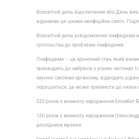
Всесвітній день відключення або День вик
відзначає це цікаве неофіційне свято. Поді
Всесвітній день усвідомлення лімфедеми ві
суспільства до проблеми лімфедеми.
Лімфедема -- це хронічний стан, який вини
призводить до набряків у різних частинах т
імунної системи організму, відводить рідин
порушується, це може призвести до низки си
220 років з моменту народження Елізабет Ба
120 років з моменту народження Олександр
дослідника музики.