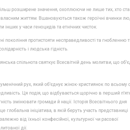
більш розширене значення, охоплюючи не лише тих, хто ста
чи власним життям. Вшановуються також героїчні вчинки лю
ли інших у часи геноцидів та етнічних чисток.
ні покоління протистояти несправедливості та гнобленню т
солідарність і людська гідність.
нська спільнота святкує Всесвітній день молитви, що об'є
уменічний рух, який об'єднує жінок-християнок по всьому с
ведливість. Ця подія, що відбувається щорічно в перший п'я
ність змінювати громади й нації. Історія Всесвітнього дня
 це глобальна ініціатива, в якій беруть участь представниці
алежно від їхньої конфесійної, культурної чи расової
итовної дії.