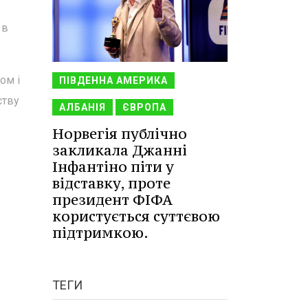
 в
ом і
ПІВДЕННА АМЕРИКА
ству
АЛБАНІЯ
ЄВРОПА
Норвегія публічно
закликала Джанні
Інфантіно піти у
відставку, проте
президент ФІФА
користується суттєвою
підтримкою.
ТЕГИ