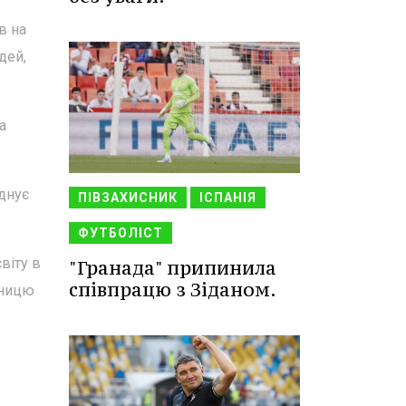
в на
дей,
а
днує
ПІВЗАХИСНИК
ІСПАНІЯ
ФУТБОЛІСТ
віту в
"Гранада" припинила
співпрацю з Зіданом.
тницю