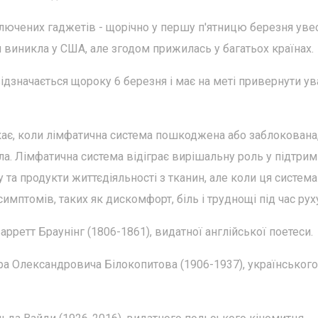
лючених гаджетів - щорічно у першу п'ятницю березня увес
я виникла у США, але згодом прижилась у багатьох країнах.
дзначається щороку 6 березня і має на меті привернути ув
кає, коли лімфатична система пошкоджена або заблокована
іла. Лімфатична система відіграє вирішальну роль у підтрим
у та продукти життєдіяльності з тканин, але коли ця система
мптомів, таких як дискомфорт, біль і труднощі під час рух
рретт Браунінг (1806-1861), видатної англійської поетеси.
а Олександровича Білокопитова (1906-1937), українського