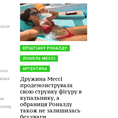
раїни
КРІШТІАНУ РОНАЛДУ
ЛІОНЕЛЬ МЕССІ
АРГЕНТИНА
роки
Дружина Мессі
ржава
продемонструвала
свою струнку фігуру в
купальнику, а
ня
обраниця Роналду
аризму
також не залишилась
без уваги.