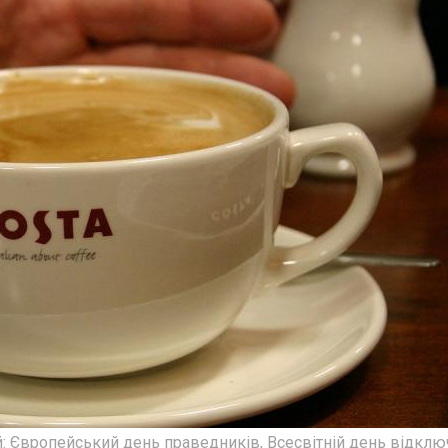
й: Європейський день праведників, Всесвітній день відкл