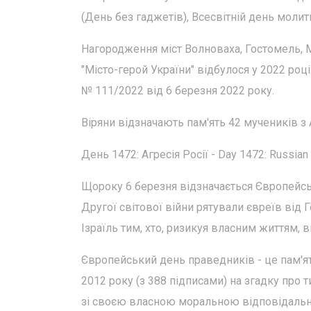
(День без гаджетів), Всесвітній день моли
Нагородження міст Волноваха, Гостомель, М
"Місто-герой України" відбулося у 2022 роц
№ 111/2022 від 6 березня 2022 року.
Віряни відзначають пам'ять 42 мучеників з 
День 1472: Агресія Росії - Day 1472: Russian
Щороку 6 березня відзначається Європейсь
Другої світової війни рятували євреїв від
Ізраїль тим, хто, ризикуя власним життям, 
Європейський день праведників - це пам'я
2012 року (з 388 підписами) на згадку про т
зі своєю власною моральною відповідальн