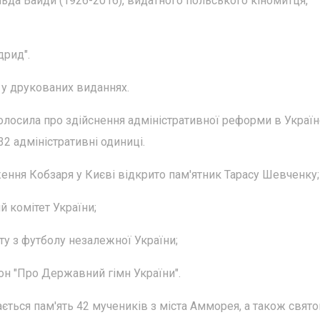
ьда Вайди (1926-2016), видатного польського кіномитця,
дрид".
 у друкованих виданнях.
олосила про здійснення адміністративної реформи в Україн
32 адміністративні одиниці.
дження Кобзаря у Києві відкрито пам'ятник Тарасу Шевченку;
й комітет України;
у з футболу незалежної України;
он "Про Державний гімн України".
ється пам'ять 42 мучеників з міста Амморея, а також свято