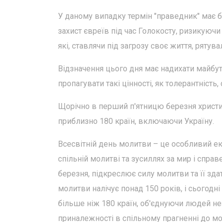
У даному випадку термін "праведник" має 
захист євреїв під час Голокосту, ризикую
які, ставлячи під загрозу своє життя, рятува
Відзначення цього дня має надихати майбут
пропагувати такі цінності, як толерантність, 
Щорічно в перший п'ятницю березня христия
приблизно 180 країн, включаючи Україну.
Всесвітній день молитви – це особливий ек
спільній молитві та зусиллях за мир і спра
березня, підкреслює силу молитви та її здат
молитви налічує понад 150 років, і сьогодні
більше ніж 180 країн, об'єднуючи людей нез
приналежності в спільному прагненні до мол