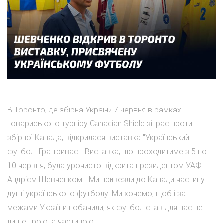
В Торонто, де збірна України 7 червня в рамках
товариського турніру Canadian Shield зіграє проти
збірної Канада, відкрилася виставка "Український
футбол. Гра триває". Виставка, що проходитиме з 5 по
10 червня, була урочисто відкрита президентом УАФ
Андрієм Шевченком. "Ми привезли до Канади частину
душі українського футболу. Ми хочемо, щоб і за
межами України побачили, як футбол став для нас не
лише грою, а частиною...