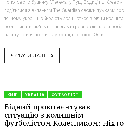
пологового будинку "Лелека" у Пущі-Водиці під Києвом
поділилися з виданням The Guardian своїми думками про
те, чому українці обирають залишатися в рідній країні та
розпочинати сім'ї тут. Відвідувачі розповіли про спроби
адаптуватися до життя у країні, що воює. Одна ...
ЧИТАТИ ДАЛІ
КИЇВ
УКРАЇНА
ФУТБОЛІСТ
Бідний прокоментував
ситуацію з колишнім
футболістом Колесником: Ніхто