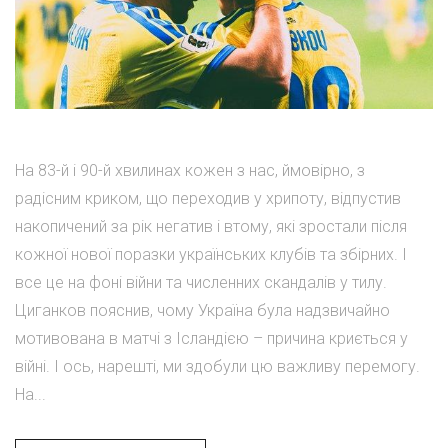
На 83-й і 90-й хвилинах кожен з нас, ймовірно, з
радісним криком, що переходив у хрипоту, відпустив
накопичений за рік негатив і втому, які зростали після
кожної нової поразки українських клубів та збірних. І
все це на фоні війни та численних скандалів у тилу.
Циганков пояснив, чому Україна була надзвичайно
мотивована в матчі з Ісландією – причина криється у
війні. І ось, нарешті, ми здобули цю важливу перемогу.
На...