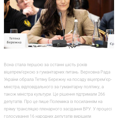
Вона стала першою за останні шість років
віцепрем'єркою з гуманітарних питань. Верховна Рада
України обрала Тетяну Бережну на посаду віцепрем'єр-
міністра, відповідального за гуманітарну політику, а
також міністра культури. Це рішення підтримали 266
депутатів. Про це пише Полемика із посиланням на
пряму трансляцію пленарного засідання ВРУ. У процесі
голосування 16 народних депутатів вирішили