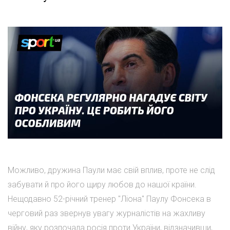
Можливо, дружина Паули має свій вплив, проте не слід
забувати й про його щиру любов до нашої країни.
Нещодавно 52-річний тренер "Ліона" Паулу Фонсека в
черговий раз звернув увагу журналістів на жахливу
війну, яку розпочала росія проти України, відзначивши,