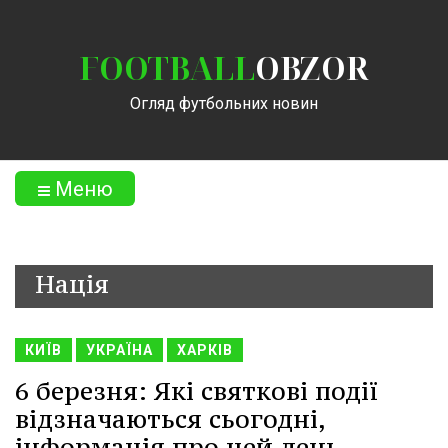
FOOTBALL
OBZOR
Огляд футбольних новин
Меню
Нація
КИЇВ
УКРАЇНА
ХАРКІВ
6 березня: Які святкові події
відзначаються сьогодні,
інформація про цей день.