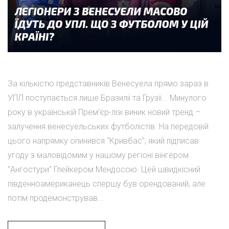
За кількістю представників Венесуела прямо зараз в
УПЛ поступається лише Бразилії та Грузії... Минулого
року в українській Прем'єр-лізі виник новий тренд –
залучення венесуельських футболістів. На передовій
цього напрямку опинився "Кривбас", який підписав
угоду з маловідомим у нашому регіоні вінгером
"Ангостури" Глейкером Мендосою. Цей швидкісний
південноамериканець спершу був орендований, але
потім продемонстрував...