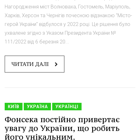
Нагородження міст Волноваха, Гостомель, Маріуполь,
Харків, Херсон та Чернігів почесною відзнакою "Місто-
герой України" відбулося у 2022 році. Це рішення було
ухвалене згідно з Указом Президента України №
111/2022 від 6 березня 20...
ЧИТАТИ ДАЛІ
КИЇВ
УКРАЇНА
УКРАЇНЦІ
Фонсека постійно привертає
увагу до України, що робить
його унікальним.