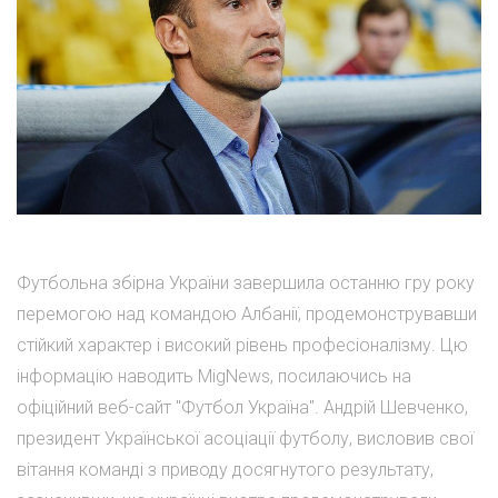
Футбольна збірна України завершила останню гру року
перемогою над командою Албанії, продемонструвавши
стійкий характер і високий рівень професіоналізму. Цю
інформацію наводить MigNews, посилаючись на
офіційний веб-сайт "Футбол Україна". Андрій Шевченко,
президент Української асоціації футболу, висловив свої
вітання команді з приводу досягнутого результату,