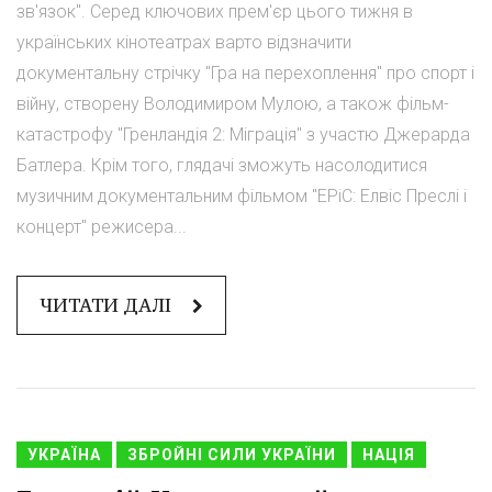
зв'язок". Серед ключових прем'єр цього тижня в
українських кінотеатрах варто відзначити
документальну стрічку "Гра на перехоплення" про спорт і
війну, створену Володимиром Мулою, а також фільм-
катастрофу "Гренландія 2: Міграція" з участю Джерарда
Батлера. Крім того, глядачі зможуть насолодитися
музичним документальним фільмом "EPiC: Елвіс Преслі і
концерт" режисера...
ЧИТАТИ ДАЛІ
УКРАЇНА
ЗБРОЙНІ СИЛИ УКРАЇНИ
НАЦІЯ