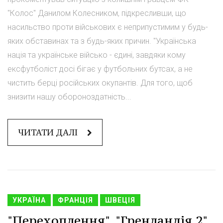
"Колос" Данилом Колесником, підкресливши, що
насильство проти військових є неприпустимим у будь-
яких обставинах та з будь-яких причин. "Українська
нація та українське військо - єдині, завдяки кому
ексфутболіст досі бігає у футбольних бутсах, а не
чистить берці російських окупантів. Для того, щоб
знизити нашу обороноздатність...
ЧИТАТИ ДАЛІ
УКРАЇНА
ФРАНЦІЯ
ШВЕЦІЯ
"Перехоплення", "Гренландія 2"