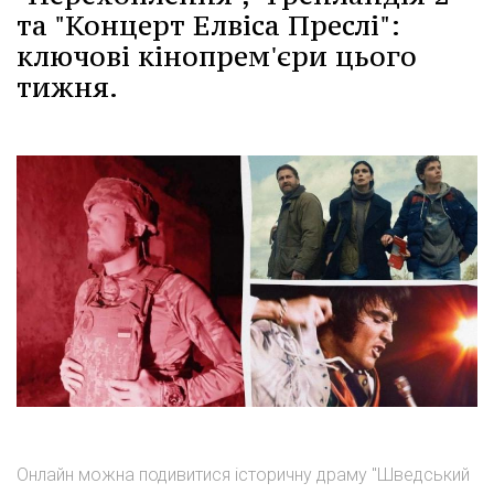
та "Концерт Елвіса Преслі":
ключові кінопрем'єри цього
тижня.
Онлайн можна подивитися історичну драму "Шведський