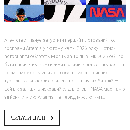
Агентство планує запустити перший пілотований політ
програми Artemis у лютому-квітні 2026 року. Чотири
астронавти облетять Місяць за 10 днів. Рік 2026 обіцяє
бути насиченим важливими подіями в різних галузях. Від
космічних експедицій до глобальних спортивних
турнірів, від знакових ювілеїв до політичних баталій —
цей рік залишить яскравий слід в історії. NASA має намір
здійснити місію Artemis II в період між лютим і...
ЧИТАТИ ДАЛІ