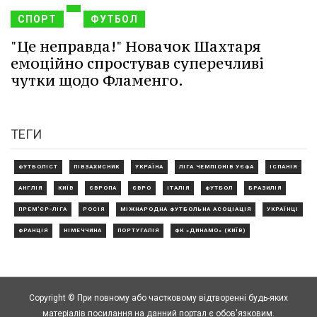
СПОРТ
ФУТБОЛ
"Це неправда!" Новачок Шахтаря
емоційно спростував суперечливі
чутки щодо Фламенго.
ТЕГИ
ФУТБОЛІСТ
ПІВЗАХИСНИК
УКРАЇНА
ЛІГА ЧЕМПІОНІВ УЄФА
ІСПАНІЯ
АНГЛІЯ
КИЇВ
ЄВРОПА
ЄВРО
ІТАЛІЯ
ФУТБОЛ
БРАЗИЛІЯ
ПРЕМ'ЄР-ЛІГА
РОСІЯ
МІЖНАРОДНА ФУТБОЛЬНА АСОЦІАЦІЯ
УКРАЇНЦІ
ФРАНЦІЯ
НІМЕЧЧИНА
ПОРТУГАЛІЯ
ФК «ДИНАМО» (КИЇВ)
Copyright © При повному або частковому відтворенні будь-яких
матеріалів посилання на данний портал є обов'язковим.