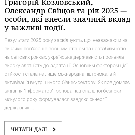
Григорій Козловський,
Олександр Свіщов та рік 2025 —
особи, які внесли значний вклад
у важливі події.
Результати 2025 року засвідчують, що, незважаючи на
виклики, пов'язані з воєнним станом та нестабільністю
на світових ринках, українська державність проявила
високу здатність до адаптації. Основним фактором цієї
стійкості стала не лише міжнародна підтримка, а й
активізація внутрішнього бізнес-сектору. Як повідомляє
видання "Інформатор", основа національної безпеки
минулого року формувалася завдяки синергії
державних ...
ЧИТАТИ ДАЛІ