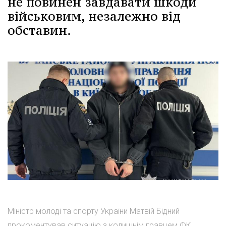
не повинен завдавати шкоди
військовим, незалежно від
обставин.
Міністр молоді та спорту України Матвій Бідний
прокоментував ситуацію з колишнім гравцем ФК