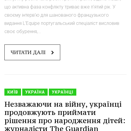
що активна фаза конфлікту триває вже п'ятий рік. У
своєму інтерв'ю для шанованого французького
видання L'Equipe португальський спеціаліст висловив
своє обурення,...
ЧИТАТИ ДАЛІ
КИЇВ
УКРАЇНА
УКРАЇНЦІ
Незважаючи на війну, українці
продовжують приймати
рішення про народження дітей:
журналісти The Guardian