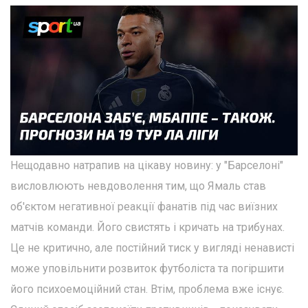
Нещодавно натрапив на цікаву новину: у "Барселоні"
висловлюють невдоволення тим, що Ямаль став
об'єктом негативної реакції фанатів під час виїзних
матчів команди. Його свистять і кричать на трибунах.
Це не критично, але постійний тиск у вигляді ненависті
може уповільнити розвиток футболіста та погіршити
його психоемоційний стан. Втім, проблема вже існує.