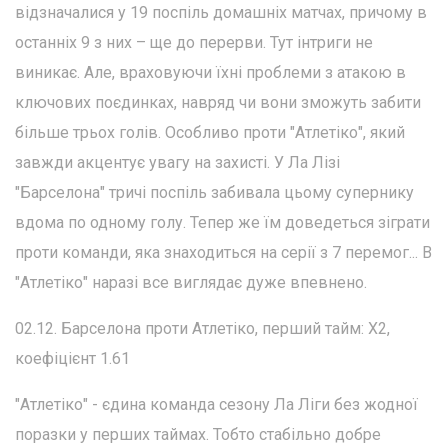
відзначалися у 19 поспіль домашніх матчах, причому в
останніх 9 з них – ще до перерви. Тут інтриги не
виникає. Але, враховуючи їхні проблеми з атакою в
ключових поєдинках, навряд чи вони зможуть забити
більше трьох голів. Особливо проти "Атлетіко", який
завжди акцентує увагу на захисті. У Ла Лізі
"Барселона" тричі поспіль забивала цьому супернику
вдома по одному голу. Тепер же їм доведеться зіграти
проти команди, яка знаходиться на серії з 7 перемог... В
"Атлетіко" наразі все виглядає дуже впевнено.
02.12. Барселона проти Атлетіко, перший тайм: Х2,
коефіцієнт 1.61
"Атлетіко" - єдина команда сезону Ла Ліги без жодної
поразки у перших таймах. Тобто стабільно добре