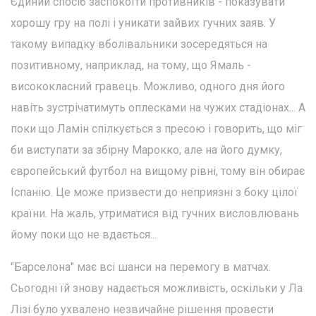
Єдиний спосіб заспокоїти противників - показувати
хорошу гру на полі і уникати зайвих гучних заяв. У
такому випадку вболівальники зосередяться на
позитивному, наприклад, на тому, що Ямаль -
висококласний гравець. Можливо, одного дня його
навіть зустрічатимуть оплесками на чужих стадіонах... А
поки що Ламін спілкується з пресою і говорить, що міг
би виступати за збірну Марокко, але на його думку,
європейський футбол на вищому рівні, тому він обирає
Іспанію. Це може призвести до неприязні з боку цілої
країни. На жаль, утриматися від гучних висловлювань
йому поки що не вдається...
"Барселона" має всі шанси на перемогу в матчах.
Сьогодні їй знову надається можливість, оскільки у Ла
Лізі було ухвалено незвичайне рішення провести