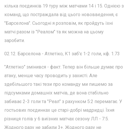
кілька поєдинків 19 туру між матчами 14 і 15. Однією з
команд, що постраждала від цього нововведення, є
"Барселона". Сьогодні я розповім, як пройдуть їхні
матчі разом із "Реалом" та як можна на цьому
заробити.
02.12. Барселона - Атлетіко, К1 заб'є 1-2 голи, кф. 1.73
"Атлетіко" змінився - факт. Тепер він більше думає про
атаку, менше часу проводить у захисті. Але
здебільшого такі тези про команду ми пишемо за
підсумками домашніх матчів, де вона стабільно
забиває 2-3 голи та "Реал" з рахунком 5:2 перемагає. У
гостьових поєдинках це старі-добрі мадридці. Їхня
різниця голів у 6 виїзних матчах сезону ЛЛ - 7:5.
Жодного разу не забили 3+. Жодного разу не