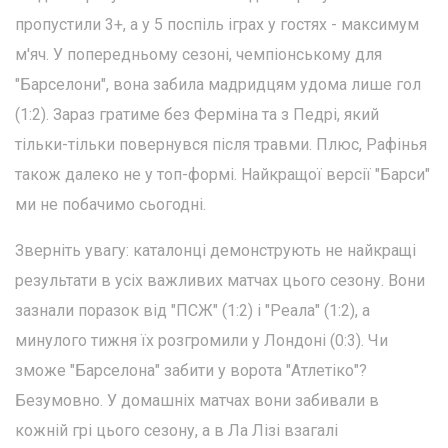
пропустили 3+, а у 5 поспіль іграх у гостях - максимум
м'яч. У попередньому сезоні, чемпіонському для
"Барселони", вона забила мадридцям удома лише гол
(1:2). Зараз гратиме без Ферміна та з Педрі, який
тільки-тільки повернувся після травми. Плюс, Рафінья
також далеко не у топ-формі. Найкращої версії "Барси"
ми не побачимо сьогодні.
Зверніть увагу: каталонці демонструють не найкращі
результати в усіх важливих матчах цього сезону. Вони
зазнали поразок від "ПСЖ" (1:2) і "Реала" (1:2), а
минулого тижня їх розгромили у Лондоні (0:3). Чи
зможе "Барселона" забити у ворота "Атлетіко"?
Безумовно. У домашніх матчах вони забивали в
кожній грі цього сезону, а в Ла Лізі взагалі