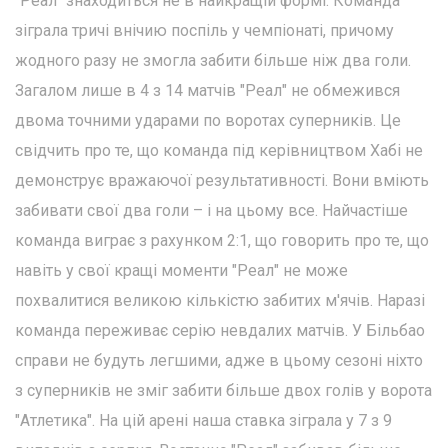
"Реал" знаходиться не в найкращій формі. Команда
зіграла тричі внічию поспіль у чемпіонаті, причому
жодного разу не змогла забити більше ніж два голи.
Загалом лише в 4 з 14 матчів "Реал" не обмежився
двома точними ударами по воротах суперників. Це
свідчить про те, що команда під керівництвом Хабі не
демонструє вражаючої результативності. Вони вміють
забивати свої два голи – і на цьому все. Найчастіше
команда виграє з рахунком 2:1, що говорить про те, що
навіть у свої кращі моменти "Реал" не може
похвалитися великою кількістю забитих м'ячів. Наразі
команда переживає серію невдалих матчів. У Більбао
справи не будуть легшими, адже в цьому сезоні ніхто
з суперників не зміг забити більше двох голів у ворота
"Атлетика". На цій арені наша ставка зіграла у 7 з 9