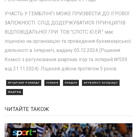
УЧАСТЬ У ГЕМБЛІНГІ МОЖЕ ПРИЗВЕСТИ ДО ІГРОВОЇ
ЗАЛЕЖНОСТІ. СЛІД ДОДЕРЖУВАТИСЯ ПРИНЦИПІВ
ВІДПОВІДАЛЬНОЇ ГРИ. ТОВ "СЛОТС Ю.ЕЙ." має
ліцензію на організацію та проведення букмекерської
діяльності в Інтернеті, видану 05.12.2024 (Рішення
Комісії з регулювання азартних ігор та лотерей №559
від 21.11.2024). Ліцензія дійсна протягом 5 років.
КРІШТІАНУ РОНАЛДУ
ІСПАНІЯ
ЛОНДОН
ФУТБОЛІСТ АСОЦІАЦІЇ
МАДРИД
ЧИТАЙТЕ ТАКОЖ