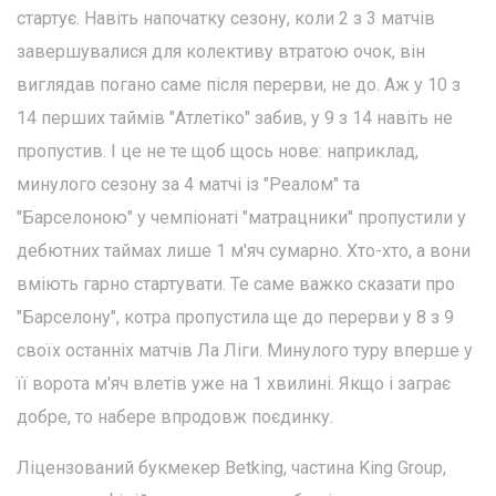
стартує. Навіть напочатку сезону, коли 2 з 3 матчів
завершувалися для колективу втратою очок, він
виглядав погано саме після перерви, не до. Аж у 10 з
14 перших таймів "Атлетіко" забив, у 9 з 14 навіть не
пропустив. І це не те щоб щось нове: наприклад,
минулого сезону за 4 матчі із "Реалом" та
"Барселоною" у чемпіонаті "матрацники" пропустили у
дебютних таймах лише 1 м'яч сумарно. Хто-хто, а вони
вміють гарно стартувати. Те саме важко сказати про
"Барселону", котра пропустила ще до перерви у 8 з 9
своїх останніх матчів Ла Ліги. Минулого туру вперше у
її ворота м'яч влетів уже на 1 хвилині. Якщо і заграє
добре, то набере впродовж поєдинку.
Ліцензований букмекер Betking, частина King Group,