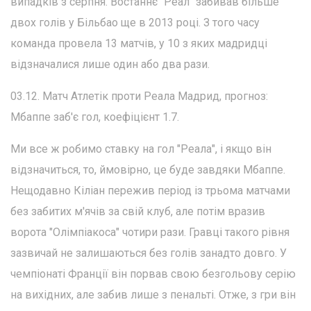
випадків з серпня. Востаннє "Реал" забивав більше
двох голів у Більбао ще в 2013 році. З того часу
команда провела 13 матчів, у 10 з яких мадридці
відзначалися лише один або два рази.
03.12. Матч Атлетік проти Реала Мадрид, прогноз:
Мбаппе заб'є гол, коефіцієнт 1.7.
Ми все ж робимо ставку на гол "Реала", і якщо він
відзначиться, то, ймовірно, це буде завдяки Мбаппе.
Нещодавно Кіліан пережив період із трьома матчами
без забитих м'ячів за свій клуб, але потім вразив
ворота "Олімпіакоса" чотири рази. Гравці такого рівня
зазвичай не залишаються без голів занадто довго. У
чемпіонаті Франції він порвав свою безгольову серію
на вихідних, але забив лише з пенальті. Отже, з гри він