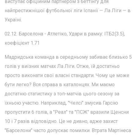
виступає офіційним партнером з беттінгу для
найпрестижнішої футбольної ліги Іспанії — Ла Ліги — в
Україні.
02.12. Барселона - Атлетіко, Удари в рамку: ІТБ2(3.5),
коефіцієнт 1.71
Мадридська команда в середньому забиває близько 5
голів у виїзних матчах Ла Ліги. Отже, їй достатньо
просто виконати свої власні стандарти. Чому це може
бути легко? Вся справа в каталонцях. Ми маємо
достатню статистику з топ-матчів цього сезону за
їхньою участю. Наприклад, "Челсі" змусив Гарсію
пропустити 6 голів, а "Реал" та "ПСЖ" вразили Щенсни
10 і 7 разів відповідно. Це не дивно, адже захист
"Барселони" часто допускає помилки. Втрата Мартінеса