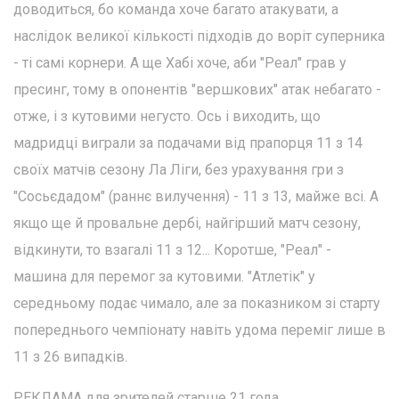
доводиться, бо команда хоче багато атакувати, а
наслідок великої кількості підходів до воріт суперника
- ті самі корнери. А ще Хабі хоче, аби "Реал" грав у
пресинг, тому в опонентів "вершкових" атак небагато -
отже, і з кутовими негусто. Ось і виходить, що
мадридці виграли за подачами від прапорця 11 з 14
своїх матчів сезону Ла Ліги, без урахування гри з
"Сосьєдадом" (раннє вилучення) - 11 з 13, майже всі. А
якщо ще й провальне дербі, найгірший матч сезону,
відкинути, то взагалі 11 з 12... Коротше, "Реал" -
машина для перемог за кутовими. "Атлетік" у
середньому подає чимало, але за показником зі старту
попереднього чемпіонату навіть удома переміг лише в
11 з 26 випадків.
РЕКЛАМА для зрителей старше 21 года