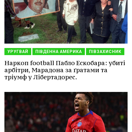
УРУГВАЙ
ПІВДЕННА АМЕРИКА
ПІВЗАХИСНИК
Наркоп football Пабло Ескобара: убиті
арбітри, Марадона за ґратами та
тріумф у Лібертадорес.