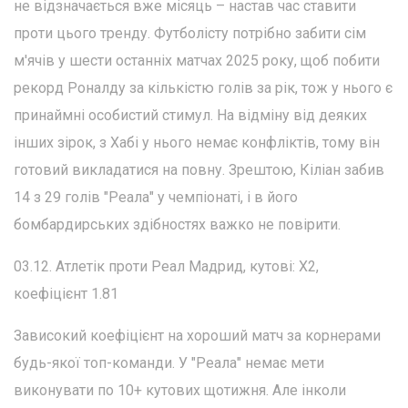
не відзначається вже місяць – настав час ставити
проти цього тренду. Футболісту потрібно забити сім
м'ячів у шести останніх матчах 2025 року, щоб побити
рекорд Роналду за кількістю голів за рік, тож у нього є
принаймні особистий стимул. На відміну від деяких
інших зірок, з Хабі у нього немає конфліктів, тому він
готовий викладатися на повну. Зрештою, Кіліан забив
14 з 29 голів "Реала" у чемпіонаті, і в його
бомбардирських здібностях важко не повірити.
03.12. Атлетік проти Реал Мадрид, кутові: Х2,
коефіцієнт 1.81
Зависокий коефіцієнт на хороший матч за корнерами
будь-якої топ-команди. У "Реала" немає мети
виконувати по 10+ кутових щотижня. Але інколи