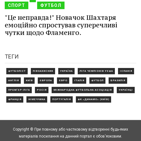
СПОРТ
ФУТБОЛ
"Це неправда!" Новачок Шахтаря
емоційно спростував суперечливі
чутки щодо Фламенго.
ТЕГИ
ФУТБОЛІСТ
ПІВЗАХИСНИК
УКРАЇНА
ЛІГА ЧЕМПІОНІВ УЄФА
ІСПАНІЯ
АНГЛІЯ
КИЇВ
ЄВРОПА
ЄВРО
ІТАЛІЯ
ФУТБОЛ
БРАЗИЛІЯ
ПРЕМ'ЄР-ЛІГА
РОСІЯ
МІЖНАРОДНА ФУТБОЛЬНА АСОЦІАЦІЯ
УКРАЇНЦІ
ФРАНЦІЯ
НІМЕЧЧИНА
ПОРТУГАЛІЯ
ФК «ДИНАМО» (КИЇВ)
Copyright © При повному або частковому відтворенні будь-яких
матеріалів посилання на данний портал є обов'язковим.