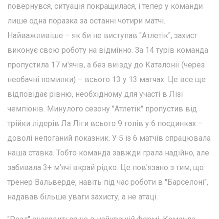
повернувся, ситуація покращилася, і тепер у команди
лише одна поразка за останні чотири матчі.
Найважливіше – як би не виступав "Атлетік", захист
виконує свою роботу на відмінно. За 14 турів команда
пропустила 17 м'ячів, а без виїзду до Каталонії (через
необачні помилки) – всього 13 у 13 матчах. Це все ще
відповідає рівню, необхідному для участі в Лізі
чемпіонів. Минулого сезону "Атлетік" пропустив від
трійки лідерів Ла Ліги всього 9 голів у 6 поєдинках –
доволі непоганий показник. У 5 із 6 матчів спрацювала
наша ставка. Тобто команда завжди грала надійно, але
забивала 3+ м'ячі вкрай рідко. Це пов'язано з тим, що
тренер Вальверде, навіть під час роботи в "Барселоні",
надавав більше уваги захисту, а не атаці.