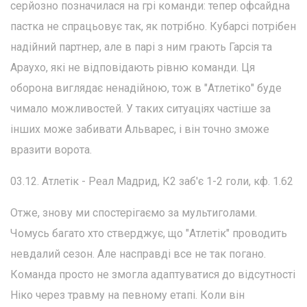
серйозно позначилася на грі команди: тепер офсайдна
пастка не спрацьовує так, як потрібно. Кубарсі потрібен
надійний партнер, але в парі з ним грають Гарсія та
Араухо, які не відповідають рівню команди. Ця
оборона виглядає ненадійною, тож в "Атлетіко" буде
чимало можливостей. У таких ситуаціях частіше за
інших може забивати Альварес, і він точно зможе
вразити ворота.
03.12. Атлетік - Реал Мадрид, К2 заб'є 1-2 голи, кф. 1.62
Отже, знову ми спостерігаємо за мультиголами.
Чомусь багато хто стверджує, що "Атлетік" проводить
невдалий сезон. Але насправді все не так погано.
Команда просто не змогла адаптуватися до відсутності
Ніко через травму на певному етапі. Коли він