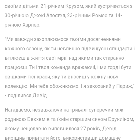
своїми дітьми: 21-річним Крузом, який зустрічається з
30-річною Джекі Апостел, 23-річним Ромео та 14-
річною Харпер.
"Ми завжди захоплюємося твоїми досягненнями
кожного сезону, як ти невпинно підвищуєш стандарти і
втілюєш в життя свої мрії, над якими так старанно
працюєш. Ти і твоя команда вражаючі, і ми горді бути
свідками тієї краси, яку ти вносиш у кожну нову
колекцію. Ми тебе обожнюємо. І я закоханий у Париж,"
- поділився Девід.
Нагадаємо, незважаючи на тривалі суперечки між
родиною Бекхемів та їхнім старшим сином Брукліном,
якому нещодавно виповнилося 27 років, Девід
вирішив привітати його, використавши домашнє