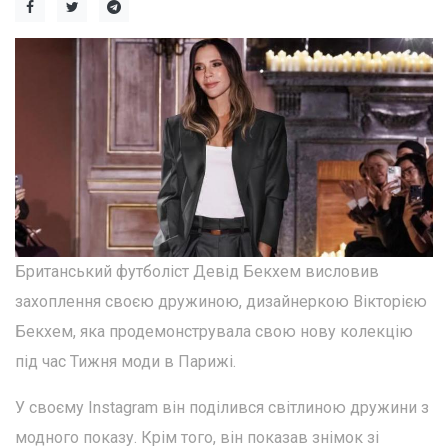
Британський футболіст Девід Бекхем висловив
захоплення своєю дружиною, дизайнеркою Вікторією
Бекхем, яка продемонструвала свою нову колекцію
під час Тижня моди в Парижі.
У своєму Instagram він поділився світлиною дружини з
модного показу. Крім того, він показав знімок зі