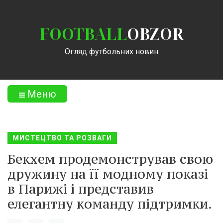
FOOTBALL
OBZOR
Огляд футбольних новин
Меню
МИСТЕЦТВО ТА РОЗВАГИ
Бекхем продемонстрував свою
дружину на її модному показі
в Парижі і представив
елегантну команду підтримки.