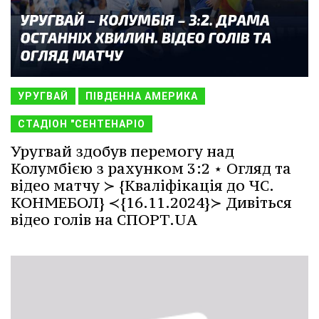
УРУГВАЙ
ПІВДЕННА АМЕРИКА
СТАДІОН "СЕНТЕНАРІО
Уругвай здобув перемогу над
Колумбією з рахунком 3:2 ⋆ Огляд та
відео матчу ≻ {Кваліфікація до ЧС.
КОНМЕБОЛ} ≺{16.11.2024}≻ Дивіться
відео голів на СПОРТ.UA