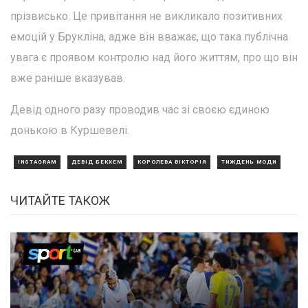
прізвисько. Це привітання не викликало позитивних
емоцій у Брукліна, адже він вважає, що така публічна
увага є проявом контролю над його життям, про що він
вже раніше вказував.
Девід одного разу проводив час зі своєю єдиною
донькою в Куршевелі.
INSTAGRAM
ДЕВІД БЕКХЕМ
КОРОЛЕВА ВІКТОРІЯ
ТИЖДЕНЬ МОДИ
ЧИТАЙТЕ ТАКОЖ