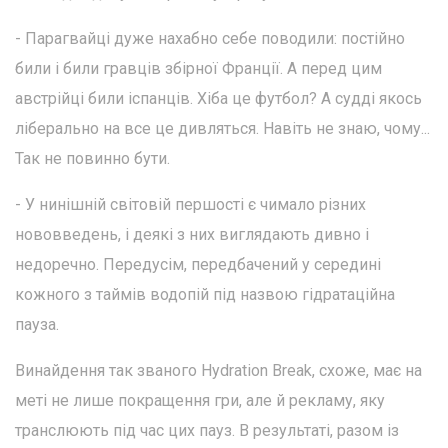
- Парагвайці дуже нахабно себе поводили: постійно
били і били гравців збірної Франції. А перед цим
австрійці били іспанців. Хіба це футбол? А судді якось
ліберально на все це дивляться. Навіть не знаю, чому...
Так не повинно бути.
- У нинішній світовій першості є чимало різних
нововведень, і деякі з них виглядають дивно і
недоречно. Передусім, передбачений у середині
кожного з таймів водопій під назвою гідратаційна
пауза.
Винайдення так званого Hydration Break, схоже, має на
меті не лише покращення гри, але й рекламу, яку
транслюють під час цих пауз. В результаті, разом із