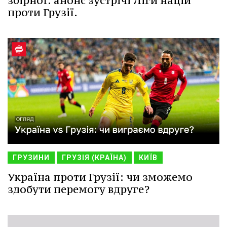
збірної: анонс зустрічі Ліги націй
проти Грузії.
ГРУЗИНИ
ГРУЗІЯ (КРАЇНА)
КИЇВ
Україна проти Грузії: чи зможемо
здобути перемогу вдруге?