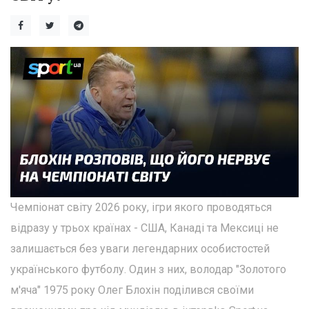
Чемпіонат світу 2026 року, ігри якого проводяться
відразу у трьох країнах - США, Канаді та Мексиці не
залишається без уваги легендарних особистостей
українського футболу. Один з них, володар "Золотого
м'яча" 1975 року Олег Блохін поділився своїми