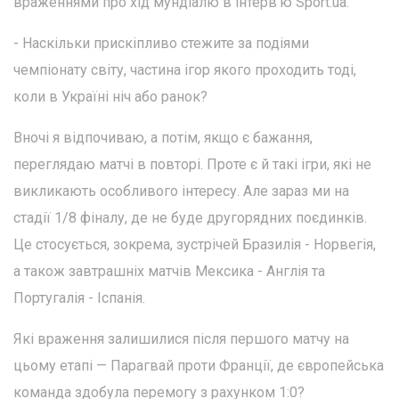
враженнями про хід мундіалю в інтерв'ю Sport.ua.
- Наскільки прискіпливо стежите за подіями
чемпіонату світу, частина ігор якого проходить тоді,
коли в Україні ніч або ранок?
Вночі я відпочиваю, а потім, якщо є бажання,
переглядаю матчі в повторі. Проте є й такі ігри, які не
викликають особливого інтересу. Але зараз ми на
стадії 1/8 фіналу, де не буде другорядних поєдинків.
Це стосується, зокрема, зустрічей Бразилія - Норвегія,
а також завтрашніх матчів Мексика - Англія та
Португалія - Іспанія.
Які враження залишилися після першого матчу на
цьому етапі — Парагвай проти Франції, де європейська
команда здобула перемогу з рахунком 1:0?