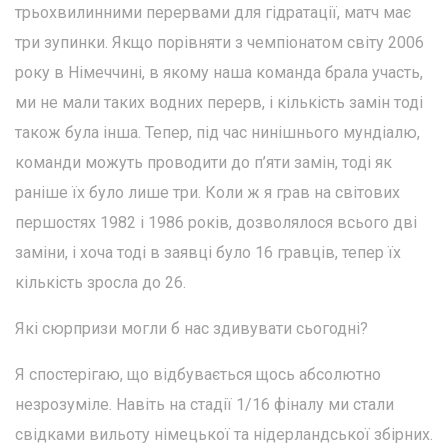
трьохвилинними перервами для гідратації, матч має
три зупинки. Якщо порівняти з чемпіонатом світу 2006
року в Німеччині, в якому наша команда брала участь,
ми не мали таких водних перерв, і кількість замін тоді
також була інша. Тепер, під час нинішнього мундіалю,
команди можуть проводити до п’яти замін, тоді як
раніше їх було лише три. Коли ж я грав на світових
першостях 1982 і 1986 років, дозволялося всього дві
заміни, і хоча тоді в заявці було 16 гравців, тепер їх
кількість зросла до 26.
Які сюрпризи могли б нас здивувати сьогодні?
Я спостерігаю, що відбувається щось абсолютно
незрозуміле. Навіть на стадії 1/16 фіналу ми стали
свідками вильоту німецької та нідерландської збірних.