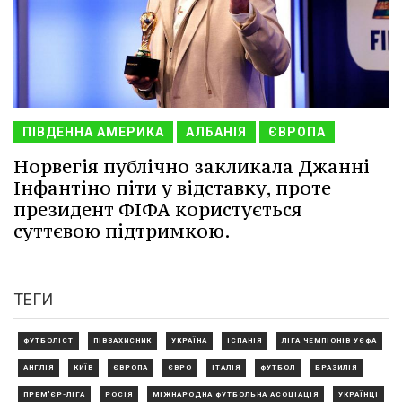
ПІВДЕННА АМЕРИКА
АЛБАНІЯ
ЄВРОПА
Норвегія публічно закликала Джанні
Інфантіно піти у відставку, проте
президент ФІФА користується
суттєвою підтримкою.
ТЕГИ
ФУТБОЛІСТ
ПІВЗАХИСНИК
УКРАЇНА
ІСПАНІЯ
ЛІГА ЧЕМПІОНІВ УЄФА
АНГЛІЯ
КИЇВ
ЄВРОПА
ЄВРО
ІТАЛІЯ
ФУТБОЛ
БРАЗИЛІЯ
ПРЕМ'ЄР-ЛІГА
РОСІЯ
МІЖНАРОДНА ФУТБОЛЬНА АСОЦІАЦІЯ
УКРАЇНЦІ