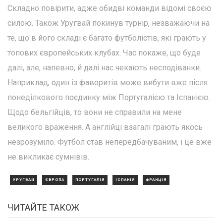
Складно повірити, адже обидві команди відомі своєю
силою. Також Уругвай покинув турнір, незважаючи на
те, що в його складі є багато футболістів, які грають у
топових європейських клубах. Час покаже, що буде
далі, але, напевно, й далі нас чекають несподіванки.
Наприклад, один із фаворитів може вибути вже після
понеділкового поєдинку між Португалією та Іспанією.
Щодо бельгійців, то вони не справили на мене
великого враження. А англійці взагалі грають якось
незрозуміло. Футбол став непередбачуваним, і це вже
не викликає сумнівів.
УРУГВАЙ
ЄВРОПА
ПОРТУГАЛІЯ
ІСПАНІЯ
ФРАНЦІЯ
ЧИТАЙТЕ ТАКОЖ