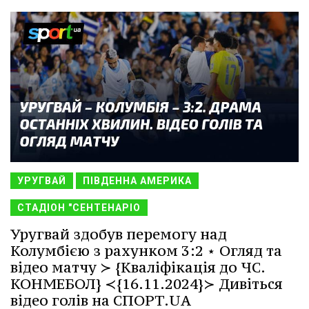
УРУГВАЙ
ПІВДЕННА АМЕРИКА
СТАДІОН "СЕНТЕНАРІО
Уругвай здобув перемогу над
Колумбією з рахунком 3:2 ⋆ Огляд та
відео матчу ≻ {Кваліфікація до ЧС.
КОНМЕБОЛ} ≺{16.11.2024}≻ Дивіться
відео голів на СПОРТ.UA