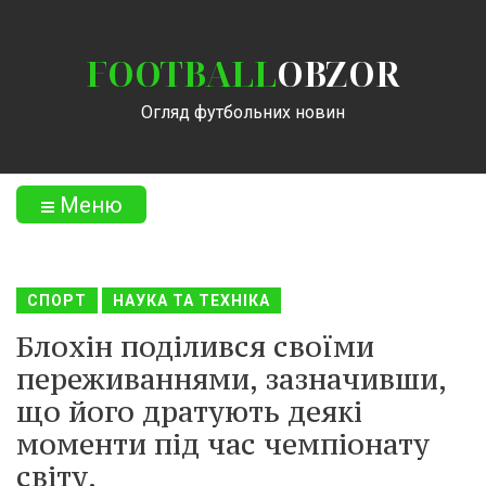
FOOTBALL
OBZOR
Огляд футбольних новин
Меню
СПОРТ
НАУКА ТА ТЕХНІКА
Блохін поділився своїми
переживаннями, зазначивши,
що його дратують деякі
моменти під час чемпіонату
світу.