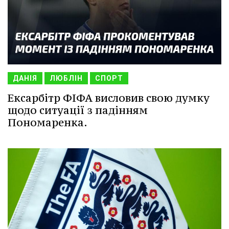
ДАНІЯ
ЛЮБЛІН
СПОРТ
Ексарбітр ФІФА висловив свою думку
щодо ситуації з падінням
Пономаренка.