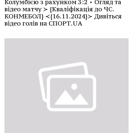
Колумбією з рахунком 3:2 ⋆ Огляд та
відео матчу ≻ {Кваліфікація до ЧС.
КОНМЕБОЛ} ≺{16.11.2024}≻ Дивіться
відео голів на СПОРТ.UA