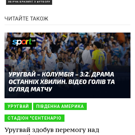
ЗБІРНА БРАЗИЛІЇ З ФУТБОЛУ
ЧИТАЙТЕ ТАКОЖ
УРУГВАЙ
ПІВДЕННА АМЕРИКА
СТАДІОН "СЕНТЕНАРІО
Уругвай здобув перемогу над