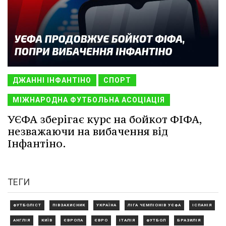
ДЖАННІ ІНФАНТІНО
СПОРТ
МІЖНАРОДНА ФУТБОЛЬНА АСОЦІАЦІЯ
УЄФА зберігає курс на бойкот ФІФА,
незважаючи на вибачення від
Інфантіно.
ТЕГИ
ФУТБОЛІСТ
ПІВЗАХИСНИК
УКРАЇНА
ЛІГА ЧЕМПІОНІВ УЄФА
ІСПАНІЯ
АНГЛІЯ
КИЇВ
ЄВРОПА
ЄВРО
ІТАЛІЯ
ФУТБОЛ
БРАЗИЛІЯ