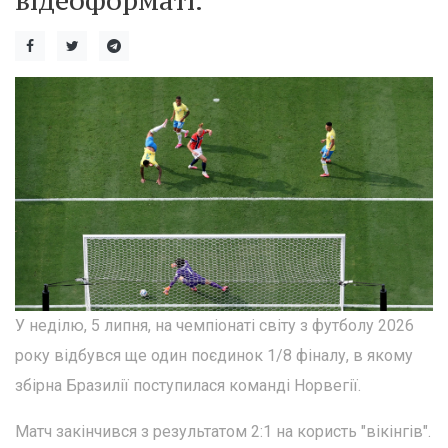
відеоформаті.
У неділю, 5 липня, на чемпіонаті світу з футболу 2026
року відбувся ще один поєдинок 1/8 фіналу, в якому
збірна Бразилії поступилася команді Норвегії.
Матч закінчився з результатом 2:1 на користь "вікінгів".