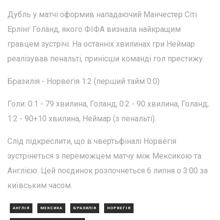
Дубль у матчі оформив нападаючий Манчестер Сіті
Ерлінг Голанд, якого ФІФА визнала найкращим
гравцем зустрічі. На останніх хвилинах гри Неймар
реалізував пенальті, принісши команді гол престижу.
Бразилія - Норвегія 1:2 (перший тайм 0:0)
Голи: 0:1 - 79 хвилина, Голанд; 0:2 - 90 хвилина, Голанд;
1:2 - 90+10 хвилина, Неймар (з пенальті).
Слід підкреслити, що в чвертьфіналі Норвегія
зустрінеться з переможцем матчу між Мексикою та
Англією. Цей поєдинок розпочнеться 6 липня о 3:00 за
київським часом.
АНГЛІЯ
МЕКСИКА
БРАЗИЛІЯ
НОРВЕГІЯ