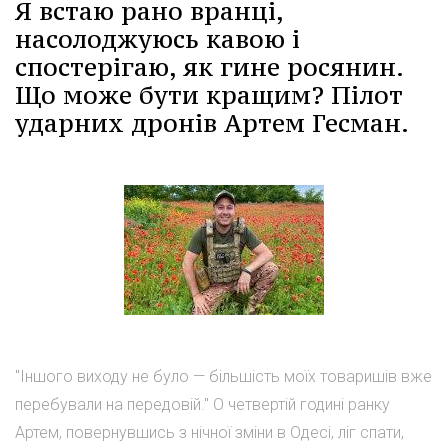
Я встаю рано вранці,
насолоджуюсь кавою і
спостерігаю, як гине росянин.
Що може бути кращим? Пілот
ударних дронів Артем Гесман.
"Іншого виходу не було — більшість моїх товаришів вже
перебували на передовій." О четвертій годині ранку
Артем, повернувшись з нічної зміни в Одесі, ліг спати,