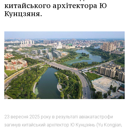
китайського архітектора Ю
Кунцзяня.
23 вересня 2025 року в результаті авіакатастрофи
загинув китайський архітектор Ю Кунцзянь (Yu Kongjian,