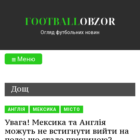
FOOTBALL
OBZOR
Огляд футбольних новин
Меню
Дощ
АНГЛІЯ
МЕКСИКА
МІСТО
Увага! Мексика та Англія
можуть не встигнути вийти на
поле: що стало причиною?