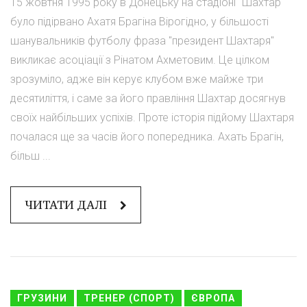
15 жовтня 1995 року в Донецьку на стадіоні "Шахтар"
було підірвано Ахатя Брагіна Вірогідно, у більшості
шанувальників футболу фраза "президент Шахтаря"
викликає асоціації з Рінатом Ахметовим. Це цілком
зрозуміло, адже він керує клубом вже майже три
десятиліття, і саме за його правління Шахтар досягнув
своїх найбільших успіхів. Проте історія підйому Шахтаря
почалася ще за часів його попередника. Ахать Брагін,
більш ...
ЧИТАТИ ДАЛІ
ГРУЗИНИ
ТРЕНЕР (СПОРТ)
ЄВРОПА