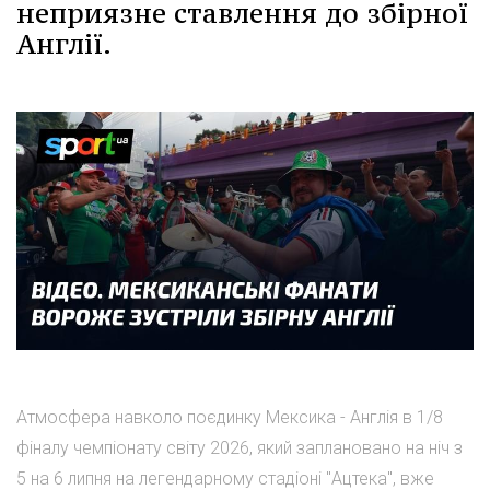
неприязне ставлення до збірної
Англії.
Атмосфера навколо поєдинку Мексика - Англія в 1/8
фіналу чемпіонату світу 2026, який заплановано на ніч з
5 на 6 липня на легендарному стадіоні "Ацтека", вже