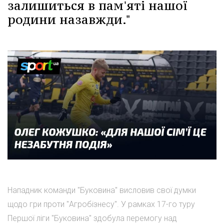
залишиться в пам'яті нашої
родини назавжди."
Нападник команди "Буковина" висловив свої думки
щодо гри проти "Агробізнесу". У рамках 17-го туру
Першої ліги "Буковина" здобула перемогу над