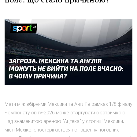
Матч між збірними Мексики та Англії в рамках 1/8 фіналу
Чемпіонату світу-2026 може стартувати з затримкою.
Над знаменитою ареною "Ацтека" у столиці Мексики,
місті Мехіко, спостерігається погіршення погодних