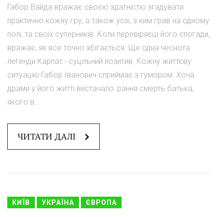
Габор Вайда вражає своєю здатністю згадувати
практично кожну гру, а також усіх, з ким грав на одному
полі, та своїх суперників. Коли перевіряєш його спогади,
вражає, як все точно збігається. Ще одна чеснота
легенди Карпат - суцільний позитив. Кожну життєву
ситуацію Габор Іванович сприймає з гумором. Хоча
драми у його житті вистачало: рання смерть батька,
якого в...
ЧИТАТИ ДАЛІ
КИЇВ
УКРАЇНА
ЄВРОПА