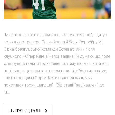
"Ми заграли краще після того, як почався дощ", - цитує
головного тренера Палмейраса Абеля Феррейру VI.
Зірка бразильської команди Естевао, який після
клубного ЧС перейде в Челсі, заявив: "Я думаю, що поле
слід було б полити трохи більше, тому що м'яч котився
повільно, а це впливає на темп гри. Так було як з нами,
так і з гравцями Порту. Коли почався дощ, м'яч
покотився трохи швидше". "Від стадії "зацікавлені" до
"з...
ЧИТАТИ ДАЛІ