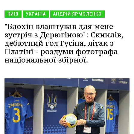
КИЇВ
УКРАЇНА
АНДРІЙ ЯРМОЛЕНКО
"Блохін влаштував для мене
зустріч з Дерюгіною": Скнилів,
дебютний гол Гусіна, літак з
Платіні - роздуми фотографа
національної збірної.