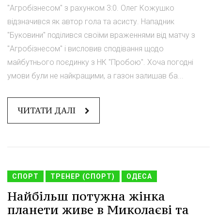
"Агробізнесом" з рахунком 3:0. Олег Кожушко
відзначився як автор гола та асисту. Нападник
"Буковини" поділився своїми враженнями від матчу з
"Агробізнесом" і висловив сподівання щодо
майбутнього поєдинку з НК "Пробою". Хоча погодні
умови були не найкращими, а газон залишав ба...
ЧИТАТИ ДАЛІ
СПОРТ
ТРЕНЕР (СПОРТ)
ОДЕСА
Найбільш потужна жінка
планети живе в Миколаєві та