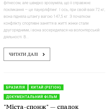
фітнесом, але швидко зрозуміла, що її справжнє
покликання — це пауерліфтинг. І ось, при своїй вазі 72 кг,
вона підняла штангу вагою 147,5 кг. З початком
конфлікту спортивні заняття в житті жінки стали
другорядними, і вона зосередилася на волонтерській
діяльності. В...
ЧИТАТИ ДАЛІ
БРАЗИЛІЯ
КИТАЙ (РЕГІОН)
ДОКУМЕНТАЛЬНИЙ ФІЛЬМ
"Міста-спонж" — спадок