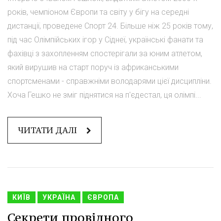
років, чемпіоном Європи та світу у бігу на середні
дистанції, проведене Спорт 24. Більше ніж 25 років тому,
під час Олімпійських ігор у Сіднеї, українські фанати та
фахівці з захопленням спостерігали за юним атлетом,
який вирушив на старт поруч із африканськими
спортсменами - справжніми володарями цієї дисципліни.
Хоча Гешко не зміг піднятися на п'єдестал, ця олімпі...
ЧИТАТИ ДАЛІ
КИЇВ
УКРАЇНА
ЄВРОПА
Секрети провідного