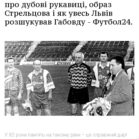
про дубові рукавиці, образ
Стрельцова і як увесь Львів
розшукував Габовду - Футбол24.
У 82 роки пам'ять на такому рівні – це справжній дар!