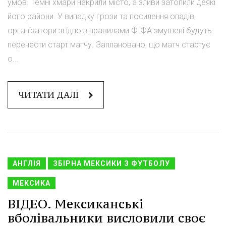
умов. Темні хмари накрили місто, а зливи затопили деякі
його райони. У випадку грози та посилення опадів,
організатори згідно з правилами ФІФА змушені будуть
перенести старт матчу. Заплановано, що матч стартує
о...
ЧИТАТИ ДАЛІ
АНГЛІЯ
ЗБІРНА МЕКСИКИ З ФУТБОЛУ
МЕКСИКА
ВІДЕО. Мексиканські
вболівальники висловили своє