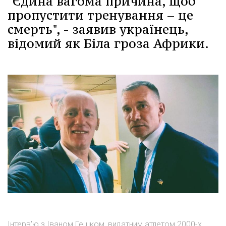
"Єдина вагома причина, щоб
пропустити тренування – це
смерть", - заявив українець,
відомий як Біла гроза Африки.
Інтерв'ю з Іваном Гешком, видатним атлетом 2000-х