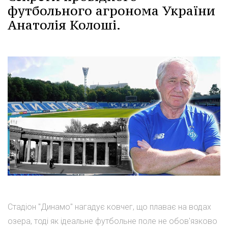
футбольного агронома України
Анатолія Колоші.
Стадіон "Динамо" нагадує ковчег, що плаває на водах
озера, тоді як ідеальне футбольне поле не обов'язково