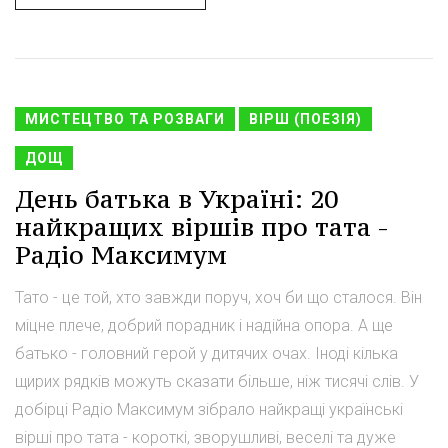
МИСТЕЦТВО ТА РОЗВАГИ
ВІРШ (ПОЕЗІЯ)
ДОЩ
День батька в Україні: 20
найкращих віршів про тата -
Радіо Максимум
Тато - це той, хто завжди поруч, хоч би що сталося. Він
міцне плече, добрий порадник і надійна опора. А ще
батько - головний герой у дитячих очах. Іноді кілька
щирих рядків можуть сказати більше, ніж тисячі слів. У
добірці Радіо Максимум зібрало найкращі українські
вірші про тата - короткі, зворушливі, веселі та дуже