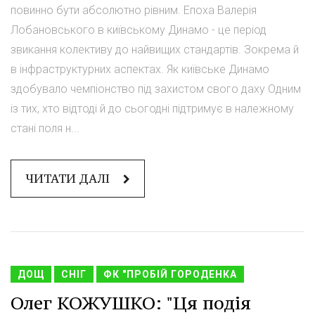
повинно бути абсолютно рівним. Епоха Валерія
Лобановського в київському Динамо - це період
звикання колективу до найвищих стандартів. Зокрема й
в інфраструктурних аспектах. Як київське Динамо
здобувало чемпіонство під захистом свого даху Одним
із тих, хто відтоді й до сьогодні підтримує в належному
стані поля н...
ЧИТАТИ ДАЛІ
ДОЩ
СНІГ
ФК "ПРОБІЙ ГОРОДЕНКА
Олег КОЖУШКО: "Ця подія