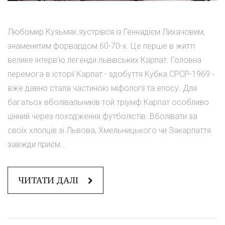
Любомир Кузьмяк зустрівся із Геннадієм Лихачовим,
знаменитим форвардом 60-70-х. Це перше в житті
велике інтерв'ю легенди львівських Карпат. Головна
перемога в історії Карпат - здобуття Кубка СРСР-1969 -
вже давно стала частиною міфології та епосу. Для
багатьох вболівальників той тріумф Карпат особливо
цінний через походження футболістів. Вболівати за
своїх хлопців зі Львова, Хмельницького чи Закарпаття
завжди приєм...
ЧИТАТИ ДАЛІ