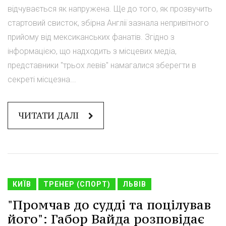
відчувається як напружена. Ще до того, як прозвучить
стартовий свисток, збірна Англії зазнала непривітного
прийому від мексиканських фанатів. Згідно з
інформацією, що надходить з місцевих медіа,
представники "трьох левів" намагалися зберегти в
секреті місцезна...
ЧИТАТИ ДАЛІ
КИЇВ
ТРЕНЕР (СПОРТ)
ЛЬВІВ
"Промчав до судді та поцілував
його": Габор Вайда розповідає