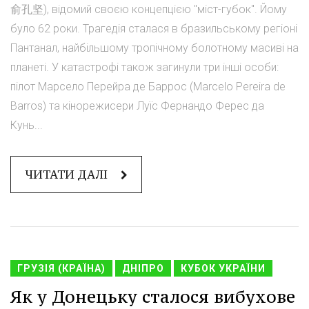
俞孔坚), відомий своєю концепцією "міст-губок". Йому
було 62 роки. Трагедія сталася в бразильському регіоні
Пантанал, найбільшому тропічному болотному масиві на
планеті. У катастрофі також загинули три інші особи:
пілот Марсело Перейра де Баррос (Marcelo Pereira de
Barros) та кінорежисери Луїс Фернандо Ферес да
Кунь...
ЧИТАТИ ДАЛІ
ГРУЗІЯ (КРАЇНА)
ДНІПРО
КУБОК УКРАЇНИ
Як у Донецьку сталося вибухове