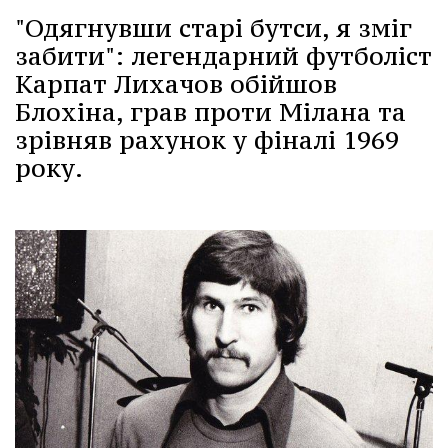
"Одягнувши старі бутси, я зміг
забити": легендарний футболіст
Карпат Лихачов обійшов
Блохіна, грав проти Мілана та
зрівняв рахунок у фіналі 1969
року.