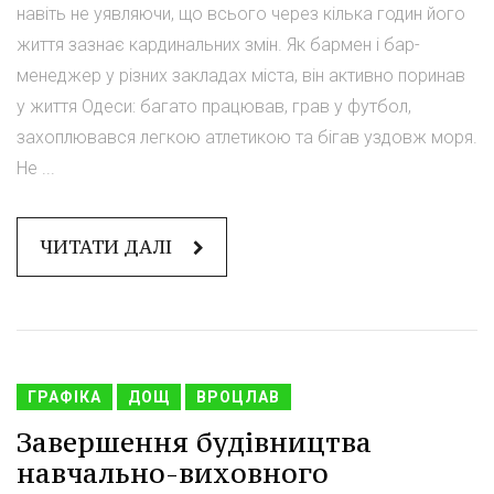
навіть не уявляючи, що всього через кілька годин його
життя зазнає кардинальних змін. Як бармен і бар-
менеджер у різних закладах міста, він активно поринав
у життя Одеси: багато працював, грав у футбол,
захоплювався легкою атлетикою та бігав уздовж моря.
Не ...
ЧИТАТИ ДАЛІ
ГРАФІКА
ДОЩ
ВРОЦЛАВ
Завершення будівництва
навчально-виховного