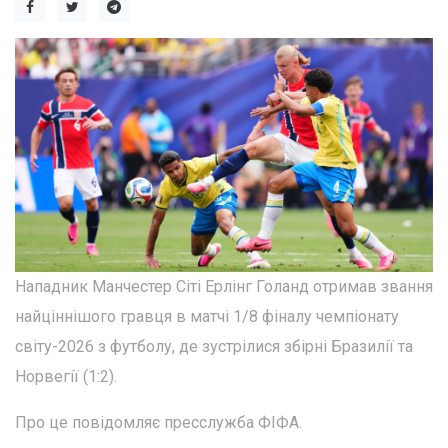
Нападник Манчестер Сіті Ерлінг Голанд отримав звання
найціннішого гравця в матчі 1/8 фіналу чемпіонату
світу-2026 з футболу, де зустрілися збірні Бразилії та
Норвегії (1:2).
Про це повідомляє пресслужба ФІФА.