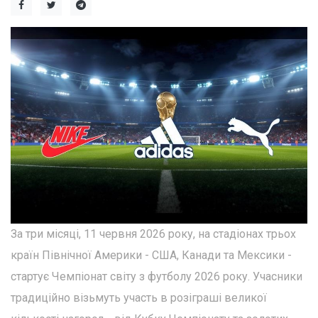
За три місяці, 11 червня 2026 року, на стадіонах трьох
країн Північної Америки - США, Канади та Мексики -
стартує Чемпіонат світу з футболу 2026 року. Учасники
традиційно візьмуть участь в розіграші великої