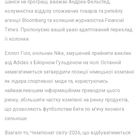
шанси на програш, вважає Андреа Фельстед,
колумністка відділу споживчих товарів та ритейлу
агенції Bloomberg та колишня журналістка Financial
Times. Пропонуємо вашій увазі адаптований переклад
її колонки.
Елліот Гілл, очільник Nike, змушений прийняти виклик
від Adidas з Бйорном Гульденом на чолі. Останній
намагатиметься затвердити позиції німецької компанії
як лідера спортивної моди та, користуючись
найважливішим інформаційним приводом цього
ринку, збільшити частку компанії на ринку продуктів,
що дозволяють футболістам бити по м'ячу якомога
сильніше.
Взагалі-то, Чемпіонат світу-2026, що відбуватиметься