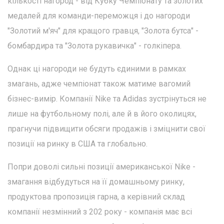
кількості нагород - від Кубку Чемпіонату та золотих
медалей для команди-переможця і до нагороди
"Золотий м'яч" для кращого гравця, "Золота бутса" -
бомбардира та "Золота рукавичка" - голкіпера.
Однак ці нагороди не будуть єдиними в рамках
змагань, адже чемпіонат також матиме вагомий
бізнес-вимір. Компанії Nike та Adidas зустрінуться не
лише на футбольному полі, але й в його околицях,
прагнучи підвищити обсяги продажів і зміцнити свої
позиції на ринку в США та глобально.
Попри доволі сильні позиції американської Nike -
змагання відбудуться на її домашньому ринку,
продуктова пропозиція гарна, а керівний склад
компанії незмінний з 202 року - компанія має всі