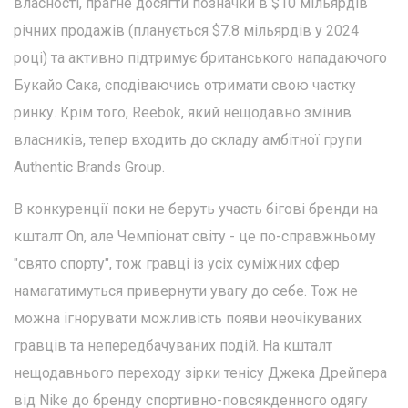
власності, прагне досягти позначки в $10 мільярдів
річних продажів (планується $7.8 мільярдів у 2024
році) та активно підтримує британського нападаючого
Букайо Сака, сподіваючись отримати свою частку
ринку. Крім того, Reebok, який нещодавно змінив
власників, тепер входить до складу амбітної групи
Authentic Brands Group.
В конкуренції поки не беруть участь бігові бренди на
кшталт On, але Чемпіонат світу - це по-справжньому
"свято спорту", тож гравці із усіх суміжних сфер
намагатимуться привернути увагу до себе. Тож не
можна ігнорувати можливість появи неочікуваних
гравців та непередбачуваних подій. На кшталт
нещодавнього переходу зірки тенісу Джека Дрейпера
від Nike до бренду спортивно-повсякденного одягу