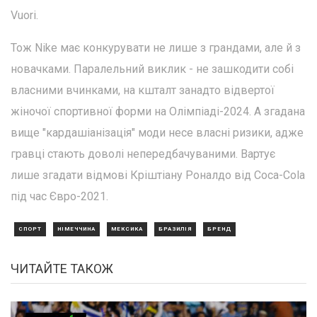
Vuori.
Тож Nike має конкурувати не лише з грандами, але й з
новачками. Паралельний виклик - не зашкодити собі
власними вчинками, на кшталт занадто відвертої
жіночої спортивної форми на Олімпіаді-2024. А згадана
вище "кардашіанізація" моди несе власні ризики, адже
гравці стають доволі непередбачуваними. Вартує
лише згадати відмові Кріштіану Роналдо від Coca-Cola
під час Євро-2021.
СПОРТ
НІМЕЧЧИНА
МЕКСИКА
БРАЗИЛІЯ
БРЕНД
ЧИТАЙТЕ ТАКОЖ