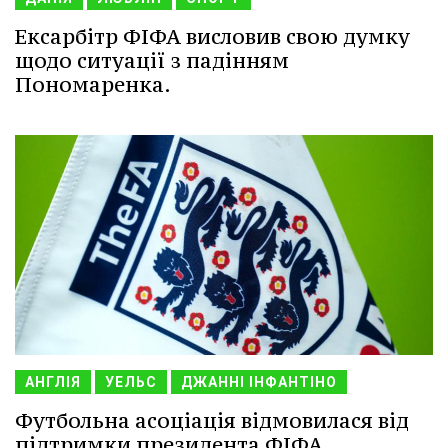
Ексарбітр ФІФА висловив свою думку
щодо ситуації з падінням
Пономаренка.
АНГЛІЯ
УЕЛЬС
ДЖАННІ ІНФАНТІНО
Футбольна асоціація відмовилася від
підтримки президента ФІФА