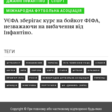
ДЖАННІ ІНФАНТІНО
СПОРТ
МІЖНАРОДНА ФУТБОЛЬНА АСОЦІАЦІЯ
УЄФА зберігає курс на бойкот ФІФА,
незважаючи на вибачення від
Інфантіно.
ТЕГИ
ФУТБОЛІСТ
ПІВЗАХИСНИК
УКРАЇНА
ЛІГА ЧЕМПІОНІВ УЄФА
ІСПАНІЯ
АНГЛІЯ
КИЇВ
ЄВРОПА
ЄВРО
ІТАЛІЯ
ФУТБОЛ
БРАЗИЛІЯ
ПРЕМ'ЄР-ЛІГА
РОСІЯ
МІЖНАРОДНА ФУТБОЛЬНА АСОЦІАЦІЯ
УКРАЇНЦІ
ФРАНЦІЯ
НІМЕЧЧИНА
ПОРТУГАЛІЯ
ФК «ДИНАМО» (КИЇВ)
Copyright © При повному або частковому відтворенні будь-яких