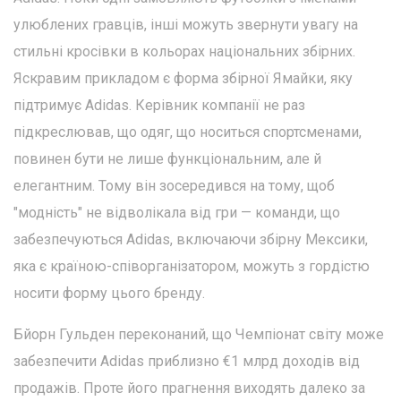
улюблених гравців, інші можуть звернути увагу на
стильні кросівки в кольорах національних збірних.
Яскравим прикладом є форма збірної Ямайки, яку
підтримує Adidas. Керівник компанії не раз
підкреслював, що одяг, що носиться спортсменами,
повинен бути не лише функціональним, але й
елегантним. Тому він зосередився на тому, щоб
"модність" не відволікала від гри — команди, що
забезпечуються Adidas, включаючи збірну Мексики,
яка є країною-співорганізатором, можуть з гордістю
носити форму цього бренду.
Бйорн Гульден переконаний, що Чемпіонат світу може
забезпечити Adidas приблизно €1 млрд доходів від
продажів. Проте його прагнення виходять далеко за