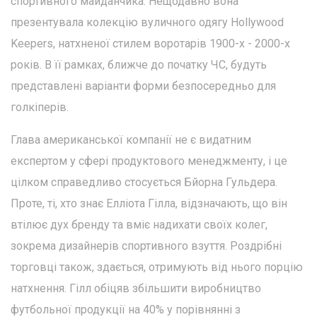
спортивного майданчика. Нещодавно вона
презентувала колекцію вуличного одягу Hollywood
Keepers, натхненої стилем воротарів 1900-х - 2000-х
років. В її рамках, ближче до початку ЧС, будуть
представлені варіанти форми безпосередньо для
голкіперів.
Глава американської компанії не є видатним
експертом у сфері продуктового менеджменту, і це
цілком справедливо стосується Бйорна Гульдера.
Проте, ті, хто знає Елліота Гілла, відзначають, що він
втілює дух бренду та вміє надихати своїх колег,
зокрема дизайнерів спортивного взуття. Роздрібні
торговці також, здається, отримують від нього порцію
натхнення. Гілл обіцяв збільшити виробництво
футбольної продукції на 40% у порівнянні з