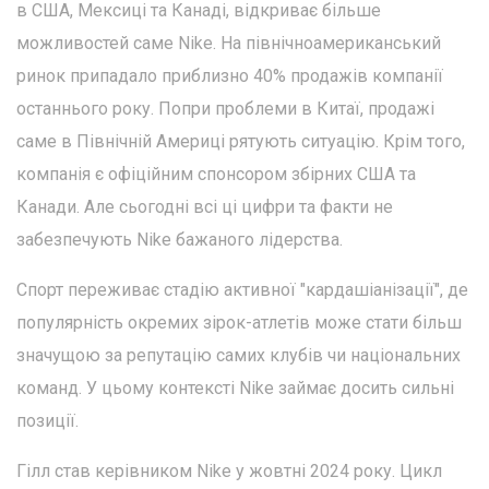
в США, Мексиці та Канаді, відкриває більше
можливостей саме Nike. На північноамериканський
ринок припадало приблизно 40% продажів компанії
останнього року. Попри проблеми в Китаї, продажі
саме в Північній Америці рятують ситуацію. Крім того,
компанія є офіційним спонсором збірних США та
Канади. Але сьогодні всі ці цифри та факти не
забезпечують Nike бажаного лідерства.
Спорт переживає стадію активної "кардашіанізації", де
популярність окремих зірок-атлетів може стати більш
значущою за репутацію самих клубів чи національних
команд. У цьому контексті Nike займає досить сильні
позиції.
Гілл став керівником Nike у жовтні 2024 року. Цикл