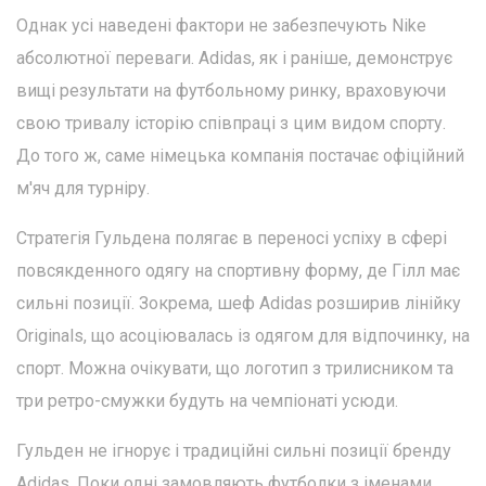
Однак усі наведені фактори не забезпечують Nike
абсолютної переваги. Adidas, як і раніше, демонструє
вищі результати на футбольному ринку, враховуючи
свою тривалу історію співпраці з цим видом спорту.
До того ж, саме німецька компанія постачає офіційний
м'яч для турніру.
Стратегія Гульдена полягає в переносі успіху в сфері
повсякденного одягу на спортивну форму, де Гілл має
сильні позиції. Зокрема, шеф Adidas розширив лінійку
Originals, що асоціювалась із одягом для відпочинку, на
спорт. Можна очікувати, що логотип з трилисником та
три ретро-смужки будуть на чемпіонаті усюди.
Гульден не ігнорує і традиційні сильні позиції бренду
Adidas. Поки одні замовляють футболки з іменами