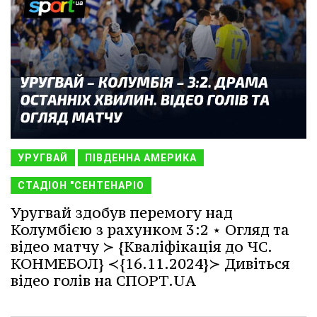
УРУГВАЙ
ПІВДЕННА АМЕРИКА
СТАДІОН "СЕНТЕНАРІО
Уругвай здобув перемогу над
Колумбією з рахунком 3:2 ⋆ Огляд та
відео матчу ≻ {Кваліфікація до ЧС.
КОНМЕБОЛ} ≺{16.11.2024}≻ Дивіться
відео голів на СПОРТ.UA