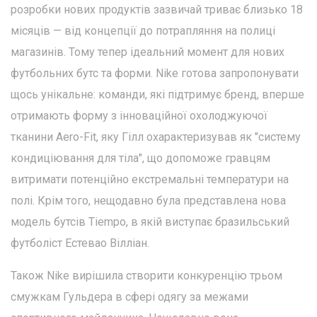
розробки нових продуктів зазвичай триває близько 18
місяців — від концепції до потрапляння на полиці
магазинів. Тому тепер ідеальний момент для нових
футбольних бутс та форми. Nike готова запропонувати
щось унікальне: команди, які підтримує бренд, вперше
отримають форму з інноваційної охолоджуючої
тканини Aero-Fit, яку Гілл охарактеризував як "систему
кондиціювання для тіла", що допоможе гравцям
витримати потенційно екстремальні температури на
полі. Крім того, нещодавно була представлена нова
модель бутсів Tiempo, в якій виступає бразильський
футболіст Естевао Вілліан.
Також Nike вирішила створити конкуренцію трьом
смужкам Гульдера в сфері одягу за межами