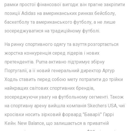
рамки простої фінансової вигоди: він прагне закріпити
позиції Adidas на американських ринках бейсболу,
баскетболу та американського футболу, а не лише
зосереджуватися на традиційному футболі.
На ринку спортивного одягу та взуття розгортається
жорстка конкуренція серед лідерів і нових
претендентів. Puma активно підтримує збірну
Португалії, а її новий генеральний директор Артур
Ходль ставить перед собою мету потрапити до трійки
найкращих світових спортивних брендів,
зосереджуючи увагу на футбольному сегменті. Також
на спортивну арену вийшла компанія Skechers USA, чиї
кросівки носить зірковий форвард "Баварії" Гаррі
Кейн. New Balance, що залишається в приватній