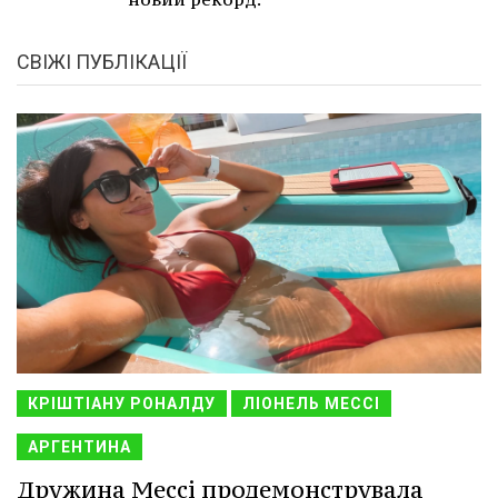
СВІЖІ ПУБЛІКАЦІЇ
КРІШТІАНУ РОНАЛДУ
ЛІОНЕЛЬ МЕССІ
АРГЕНТИНА
Дружина Мессі продемонструвала