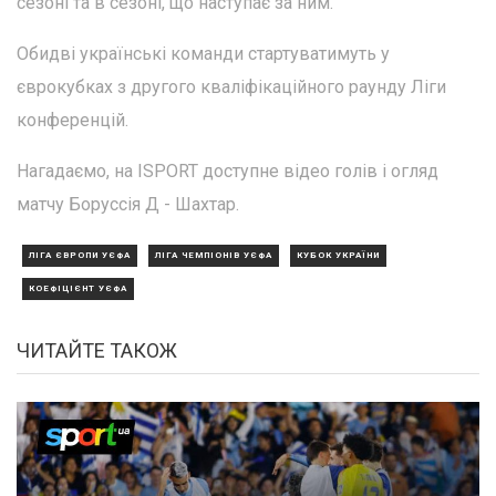
сезоні та в сезоні, що наступає за ним.
Обидві українські команди стартуватимуть у
єврокубках з другого кваліфікаційного раунду Ліги
конференцій.
Нагадаємо, на ISPORT доступне відео голів і огляд
матчу Боруссія Д - Шахтар.
ЛІГА ЄВРОПИ УЄФА
ЛІГА ЧЕМПІОНІВ УЄФА
КУБОК УКРАЇНИ
КОЕФІЦІЄНТ УЄФА
ЧИТАЙТЕ ТАКОЖ