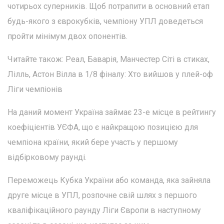
чотирьох суперників. Щоб потрапити в основний етап
будь-якого з єврокубків, чемпіону УПЛ доведеться
пройти мінімум двох опонентів.
Читайте також: Реал, Баварія, Манчестер Сіті в стиках,
Лілль, Астон Вілла в 1/8 фіналу: Хто вийшов у плей-оф
Ліги чемпіонів
На даний момент Україна займає 23-е місце в рейтингу
коефіцієнтів УЄФА, що є найкращою позицією для
чемпіона країни, який бере участь у першому
відбірковому раунді.
Переможець Кубка України або команда, яка зайняла
друге місце в УПЛ, розпочне свій шлях з першого
кваліфікаційного раунду Ліги Європи в наступному