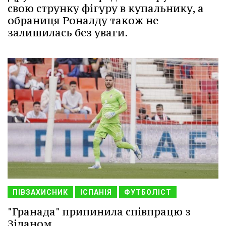
свою струнку фігуру в купальнику, а
обраниця Роналду також не
залишилась без уваги.
ПІВЗАХИСНИК
ІСПАНІЯ
ФУТБОЛІСТ
"Гранада" припинила співпрацю з
Зіданом.