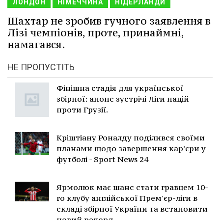
ЛОНДОН
НІМЕЧЧИНА
НІДЕРЛАНДИ
Шахтар не зробив гучного заявлення в
Лізі чемпіонів, проте, принаймні,
намагався.
НЕ ПРОПУСТІТЬ
Фінішна стадія для української
збірної: анонс зустрічі Ліги націй
проти Грузії.
Кріштіану Роналду поділився своїми
планами щодо завершення кар'єри у
футболі - Sport News 24
Ярмолюк має шанс стати гравцем 10-
го клубу англійської Прем'єр-ліги в
складі збірної України та встановити
новий рекорд.