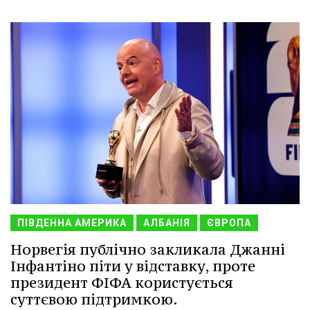
ПІВДЕННА АМЕРИКА
АЛБАНІЯ
ЄВРОПА
Норвегія публічно закликала Джанні
Інфантіно піти у відставку, проте
президент ФІФА користується
суттєвою підтримкою.