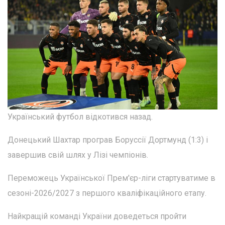
Український футбол відкотився назад.
Донецький Шахтар програв Боруссії Дортмунд (1:3) і
завершив свій шлях у Лізі чемпіонів.
Переможець Української Прем'єр-ліги стартуватиме в
сезоні-2026/2027 з першого кваліфікаційного етапу.
Найкращій команді України доведеться пройти