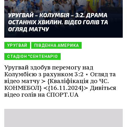
УРУГВАЙ
ПІВДЕННА АМЕРИКА
СТАДІОН "СЕНТЕНАРІО
Уругвай здобув перемогу над
Колумбією з рахунком 3:2 ⋆ Огляд та
відео матчу ≻ {Кваліфікація до ЧС.
КОНМЕБОЛ} ≺{16.11.2024}≻ Дивіться
відео голів на СПОРТ.UA