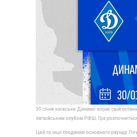
30 січня київське Динамо зіграє свій оста
латвійським клубом РФШ. Гра розпочнеться о
Цей та інші поєдинки основного раунду Лі