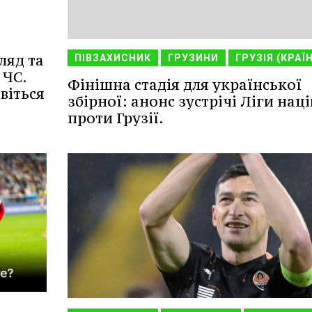
ляд та
ПІВЗАХИСНИК
ГРУЗИНИ
ГРУЗІЯ (КРАЇ
 ЧС.
Фінішна стадія для української
віться
збірної: анонс зустрічі Ліги наці
проти Грузії.