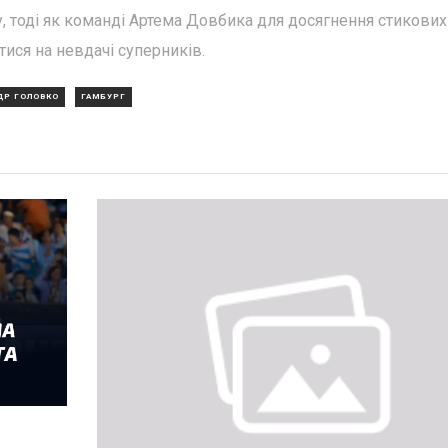
у, тоді як команді Артема Довбика для досягнення стикових
тися на невдачі суперників.
ДР ГОЛОВКО
ГАМБУРГ