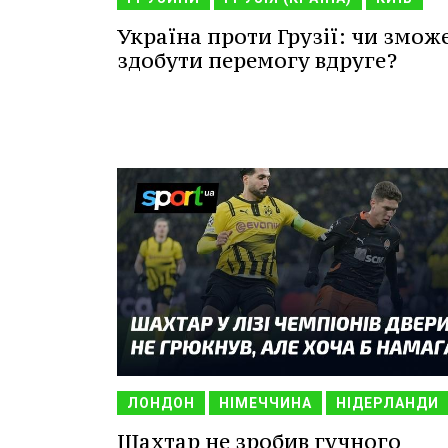
Україна проти Грузії: чи змож
здобути перемогу вдруге?
ЛОНДОН
НІМЕЧЧИНА
НІДЕРЛАНДИ
Шахтар не зробив гучного