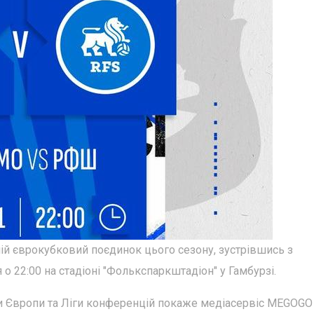
нній єврокубковий поєдинок цього сезону, зустрівшись з
 22:00 на стадіоні "Фолькспаркштадіон" у Гамбурзі.
ги Європи та Ліги конференцій покаже медіасервіс MEGOGO 