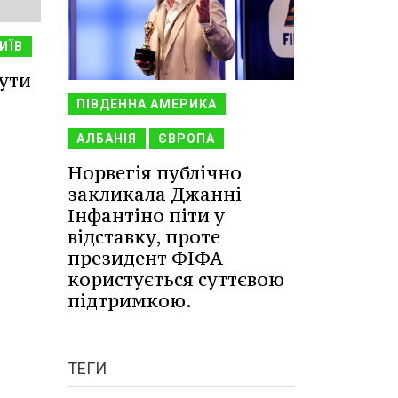
ИЇВ
ути
ПІВДЕННА АМЕРИКА
АЛБАНІЯ
ЄВРОПА
Норвегія публічно
закликала Джанні
Інфантіно піти у
відставку, проте
президент ФІФА
користується суттєвою
підтримкою.
ТЕГИ