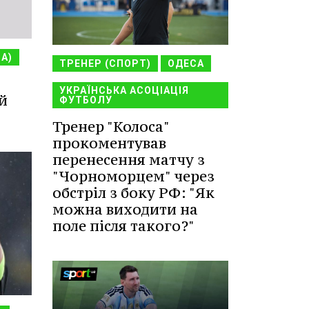
НА)
ТРЕНЕР (СПОРТ)
ОДЕСА
УКРАЇНСЬКА АСОЦІАЦІЯ
й
ФУТБОЛУ
Тренер "Колоса"
прокоментував
перенесення матчу з
"Чорноморцем" через
обстріл з боку РФ: "Як
можна виходити на
поле після такого?"