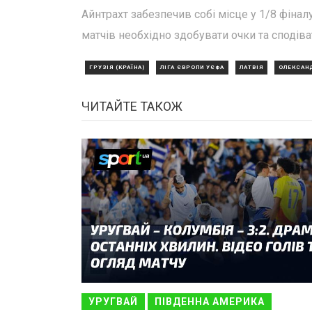
Айнтрахт забезпечив собі місце у 1/8 фінал
матчів необхідно здобувати очки та сподіва
ГРУЗІЯ (КРАЇНА)
ЛІГА ЄВРОПИ УЄФА
ЛАТВІЯ
ОЛЕКСАН
ЧИТАЙТЕ ТАКОЖ
УРУГВАЙ
ПІВДЕННА АМЕРИКА