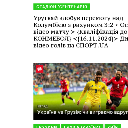
СТАДІОН "СЕНТЕНАРІО
Уругвай здобув перемогу над
Колумбією з рахунком 3:2 ⋆ Ог
відео матчу ≻ {Кваліфікація до
КОНМЕБОЛ} ≺{16.11.2024}≻ Ди
відео голів на СПОРТ.UA
ГРУЗИНИ
ГРУЗІЯ (КРАЇНА)
КИЇВ