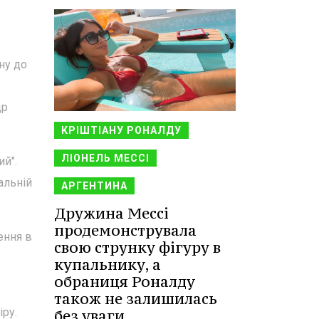
ну до
др
КРІШТІАНУ РОНАЛДУ
ЛІОНЕЛЬ МЕССІ
ий".
альній
АРГЕНТИНА
Дружина Мессі
продемонструвала
ення в
свою струнку фігуру в
купальнику, а
обраниця Роналду
також не залишилась
ру.
без уваги.