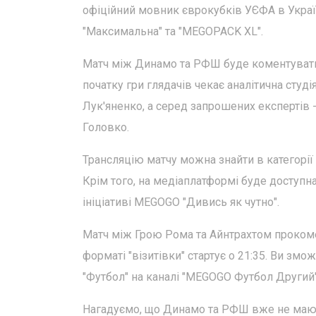
офіційний мовник єврокубків УЄФА в Україн
"Максимальна" та "MEGOPACK XL".
Матч між Динамо та РФШ буде коментувати 
початку гри глядачів чекає аналітична студі
Лук'яненко, а серед запрошених експертів -
Головко.
Трансляцію матчу можна знайти в категорії 
Крім того, на медіаплатформі буде доступн
ініціативі MEGOGO "Дивись як чутно".
Матч між Грою Рома та Айнтрахтом проком
форматі "візитівки" стартує о 21:35. Ви змо
"Футбол" на каналі "MEGOGO Футбол Другий"
Нагадуємо, що Динамо та РФШ вже не мают