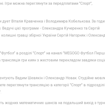
і. Ігри можна переглянути за передплатами "Спорт",
дует Віталія Кравченка і Володимира Кобелькова. За годи
я. Ведучі цієї програми - Олександра Кучеренко та Сергій
 колишні гравці збірної України Сергій Нагорняк і Олексан
"Футбол" в розділі "Спорт" на каналі "MEGOGO Футбол Перш
а трансляція гри киян з жестовим перекладом завдяки соці
ентують Вадим Шевякін і Олександр Новак. Студійне мовл
жете переглянути трансляцію в категорії "Спорт" в підрозділі
.
ь жодних математичних шансів на подальший вихід з турні