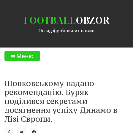
FOOTBALL
OBZOR
Огляд футбольних новин
Меню
Шовковському надано
рекомендацію. Буряк
поділився секретами
досягнення успіху Динамо в
Лізі Європи.