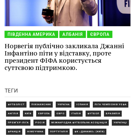
ПІВДЕННА АМЕРИКА
АЛБАНІЯ
ЄВРОПА
Норвегія публічно закликала Джанні
Інфантіно піти у відставку, проте
президент ФІФА користується
суттєвою підтримкою.
ТЕГИ
ФУТБОЛІСТ
ПІВЗАХИСНИК
УКРАЇНА
ІСПАНІЯ
ЛІГА ЧЕМПІОНІВ УЄФА
АНГЛІЯ
КИЇВ
ЄВРОПА
ЄВРО
ІТАЛІЯ
ФУТБОЛ
БРАЗИЛІЯ
ПРЕМ'ЄР-ЛІГА
РОСІЯ
МІЖНАРОДНА ФУТБОЛЬНА АСОЦІАЦІЯ
УКРАЇНЦІ
ФРАНЦІЯ
НІМЕЧЧИНА
ПОРТУГАЛІЯ
ФК «ДИНАМО» (КИЇВ)