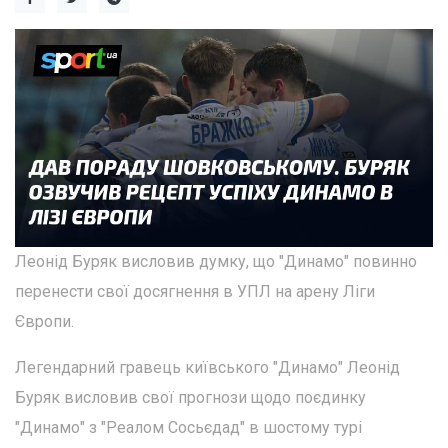
Леонід Буряк висловив думку, що "Динамо" повинно
перенести свої досягнення в УПЛ на арену Ліги
Європи.
Легендарний гравець київського "Динамо" Леонід
Буряк висловив свої прогнози щодо поєдинку
"Динамо" з "Реалом Сосьєдад" в шостому турі