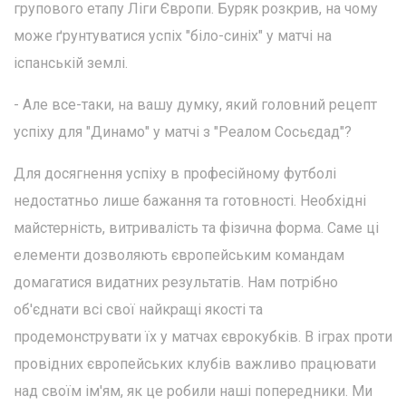
групового етапу Ліги Європи. Буряк розкрив, на чому
може ґрунтуватися успіх "біло-синіх" у матчі на
іспанській землі.
- Але все-таки, на вашу думку, який головний рецепт
успіху для "Динамо" у матчі з "Реалом Сосьєдад"?
Для досягнення успіху в професійному футболі
недостатньо лише бажання та готовності. Необхідні
майстерність, витривалість та фізична форма. Саме ці
елементи дозволяють європейським командам
домагатися видатних результатів. Нам потрібно
об'єднати всі свої найкращі якості та
продемонструвати їх у матчах єврокубків. В іграх проти
провідних європейських клубів важливо працювати
над своїм ім'ям, як це робили наші попередники. Ми