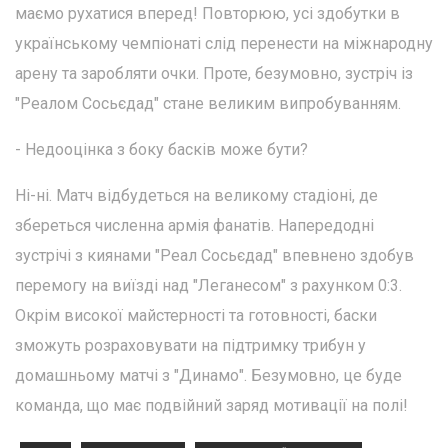
маємо рухатися вперед! Повторюю, усі здобутки в
українському чемпіонаті слід перенести на міжнародну
арену та заробляти очки. Проте, безумовно, зустріч із
"Реалом Сосьєдад" стане великим випробуванням.
- Недооцінка з боку басків може бути?
Ні-ні. Матч відбудеться на великому стадіоні, де
збереться численна армія фанатів. Напередодні
зустрічі з киянами "Реал Сосьєдад" впевнено здобув
перемогу на виїзді над "Леганесом" з рахунком 0:3.
Окрім високої майстерності та готовності, баски
зможуть розраховувати на підтримку трибун у
домашньому матчі з "Динамо". Безумовно, це буде
команда, що має подвійний заряд мотивації на полі!