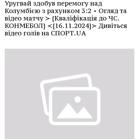
Уругвай здобув перемогу над
Колумбією з рахунком 3:2 ⋆ Огляд та
відео матчу ≻ {Кваліфікація до ЧС.
КОНМЕБОЛ} ≺{16.11.2024}≻ Дивіться
відео голів на СПОРТ.UA