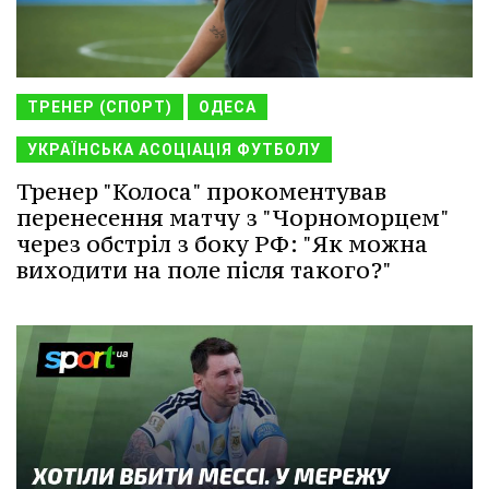
ТРЕНЕР (СПОРТ)
ОДЕСА
УКРАЇНСЬКА АСОЦІАЦІЯ ФУТБОЛУ
Тренер "Колоса" прокоментував
перенесення матчу з "Чорноморцем"
через обстріл з боку РФ: "Як можна
виходити на поле після такого?"