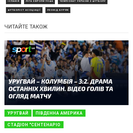
ІСПАНІЯ
ЛІГА ЄВРОПИ УЄФА
ЧЕМПІОНАТ УКРАЇНИ З ФУТБОЛУ
ФУТБОЛІСТ АСОЦІАЦІЇ
ЛЕОНІД БУРЯК
ЧИТАЙТЕ ТАКОЖ
УРУГВАЙ
ПІВДЕННА АМЕРИКА
СТАДІОН "СЕНТЕНАРІО