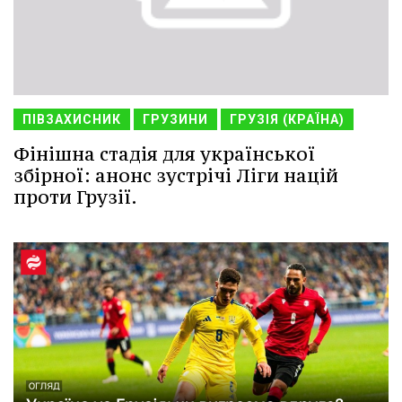
ПІВЗАХИСНИК
ГРУЗИНИ
ГРУЗІЯ (КРАЇНА)
Фінішна стадія для української
збірної: анонс зустрічі Ліги націй
проти Грузії.