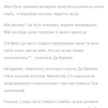
Мені було приємно вкладати зусилля в розвиток цього
клубу, і я відчуваю велику гордість за це.
Мій промах? Це було жахливо, жодних виправдань.
Мій син буде дуже суворим зі мною через це.
Той факт, що весь стадіон підтримував мене та мою
сім'ю каже сам за себе. Хто ще може таким
похизуватись?", - розповів Де Брейне.
Нагадаємо, наприкінці поточного сезону Де Брейне
стане вільним агентом. Манчестер Сіті вирішив не
продовжувати з ним контракт, чим сам гравець був
шокований.
Пізніше, у ряді своїх інтерв'ю хавбек не раз ділився