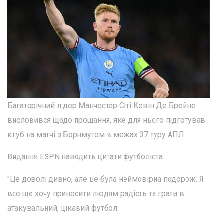
Багаторічний лідер Манчестер Сіті Кевін Де Брейне
висловився щодо прощання, яке для нього підготував
клуб на матчі з Борнмутом в межах 37 туру АПЛ.
Видання ESPN наводить цитати футболіста.
"Це доволі дивно, але це була неймовірна подорож. Я
все ще хочу приносити людям радість та грати в
атакувальний, цікавий футбол.