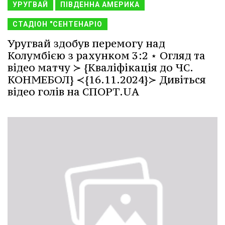
УРУГВАЙ
ПІВДЕННА АМЕРИКА
СТАДІОН "СЕНТЕНАРІО
Уругвай здобув перемогу над
Колумбією з рахунком 3:2 ⋆ Огляд та
відео матчу ≻ {Кваліфікація до ЧС.
КОНМЕБОЛ} ≺{16.11.2024}≻ Дивіться
відео голів на СПОРТ.UA