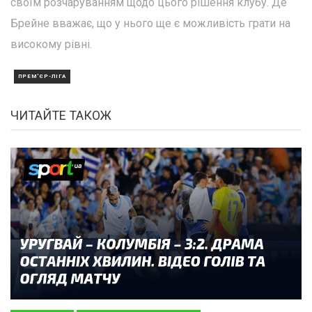
своїм розчаруванням щодо цього рішення клубу. Де
Брейне вважає, що у нього ще є можливість грати на
високому рівні.
ПРЕМ'ЄР-ЛІГА
ЧИТАЙТЕ ТАКОЖ