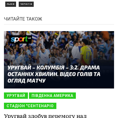
ЛЬВІВ
ЧЕРНІГІВ
ЧИТАЙТЕ ТАКОЖ
УРУГВАЙ
ПІВДЕННА АМЕРИКА
СТАДІОН "СЕНТЕНАРІО
Уругвай здобув перемогу над