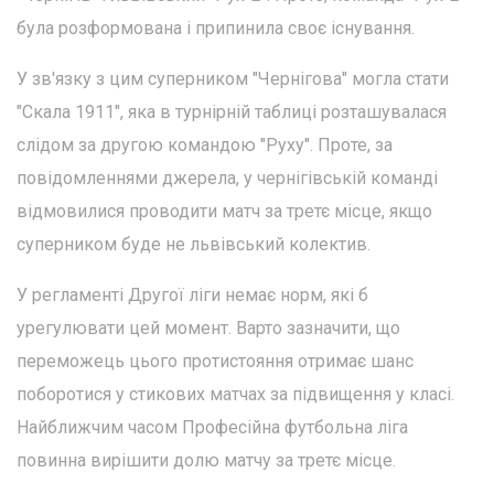
була розформована і припинила своє існування.
У зв'язку з цим суперником "Чернігова" могла стати
"Скала 1911", яка в турнірній таблиці розташувалася
слідом за другою командою "Руху". Проте, за
повідомленнями джерела, у чернігівській команді
відмовилися проводити матч за третє місце, якщо
суперником буде не львівський колектив.
У регламенті Другої ліги немає норм, які б
урегулювати цей момент. Варто зазначити, що
переможець цього протистояння отримає шанс
поборотися у стикових матчах за підвищення у класі.
Найближчим часом Професійна футбольна ліга
повинна вирішити долю матчу за третє місце.