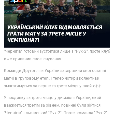
"Чернігів" готовий зустрітися лише з "Рух-2", проте клуб
вже припинив своє існування.
Команди Другої ліги України завершили свої останні
матчі в груповому етапі, і тепер чотири колективи
змагатимуться за перше та третє місця у плей-офф.
У поєдинку за третє місце у дивізіоні України, який
вважається третім за рівнем, повинні були зійтися
"Чернігів" і львівський "Рух-2". Проте, команда "Рух-2"