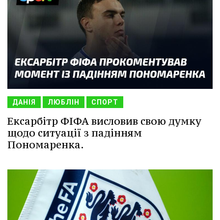
ДАНІЯ
ЛЮБЛІН
СПОРТ
Ексарбітр ФІФА висловив свою думку
щодо ситуації з падінням
Пономаренка.