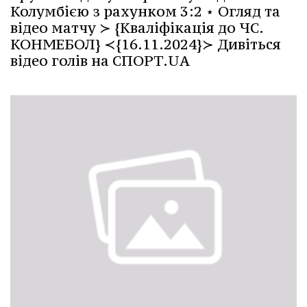
Колумбією з рахунком 3:2 ⋆ Огляд та
відео матчу ≻ {Кваліфікація до ЧС.
КОНМЕБОЛ} ≺{16.11.2024}≻ Дивіться
відео голів на СПОРТ.UA