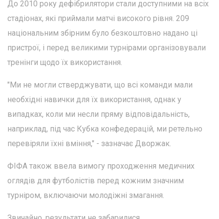
До 2010 року дефібрилятори стали доступними на всіх
стадіонах, які приймали матчі високого рівня. 209
національним збірним було безкоштовно надано ці
пристрої, і перед великими турнірами організовували
тренінги щодо їх використання.
"Ми не могли стверджувати, що всі команди мали
необхідні навички для їх використання, однак у
випадках, коли ми несли пряму відповідальність,
наприклад, під час Кубка конфедерацій, ми ретельно
перевіряли їхні вміння," - зазначає Дворжак.
ФІФА також ввела вимогу проходження медичних
оглядів для футболістів перед кожним значним
турніром, включаючи молодіжні змагання.
Звичайно, результати не забарилися.