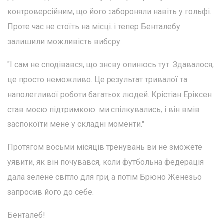
контроверсійним, що його забороняли навіть у гольфі.
Проте час не стоїть на місці, і тепер Бенталебу
залишили можливість вибору:
"І сам не сподівався, що знову опинюсь тут. Здавалося,
це просто неможливо. Це результат тривалої та
наполегливої роботи багатьох людей. Крістіан Еріксен
став моєю підтримкою: ми спілкувались, і він вмів
заспокоїти мене у складні моменти."
Протягом восьми місяців тренувань ви не зможете
уявити, як він почувався, коли футбольна федерація
дала зелене світло для гри, а потім Брюно Женезьо
запросив його до себе.
Бенталеб!