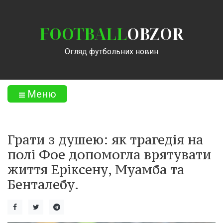
FOOTBALL
OBZOR
Огляд футбольних новин
Меню
Грати з душею: як трагедія на
полі Фое допомогла врятувати
життя Еріксену, Муамба та
Бенталебу.