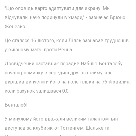
"Цю оповідь варто адаптувати для екрану. Ми
відчували, наче поринули в хмари," - зазначає Брюно
Женезьо.
Це сталося 16 лютого, коли Лілль зазнавав труднощів
у виїзному матчі проти Ренна.
Досвідчений наставник порадив Набілю Бенталебу
почати розминку в середині другого тайму, але
вирішив випустити його на поле тільки на 76-й хвилині,
коли рахунок залишався 0:0.
Бенталеб!
У минулому його вважали великим талантом, він
виступав за клуби як-от Тоттенгем, Шальке та