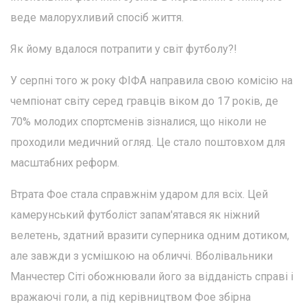
веде малорухливий спосіб життя.
Як йому вдалося потрапити у світ футболу?!
У серпні того ж року ФІФА направила свою комісію на
чемпіонат світу серед гравців віком до 17 років, де
70% молодих спортсменів зізналися, що ніколи не
проходили медичний огляд. Це стало поштовхом для
масштабних реформ.
Втрата Фое стала справжнім ударом для всіх. Цей
камерунський футболіст запам'ятався як ніжний
велетень, здатний вразити суперника одним дотиком,
але завжди з усмішкою на обличчі. Вболівальники
Манчестер Сіті обожнювали його за відданість справі і
вражаючі голи, а під керівництвом Фое збірна