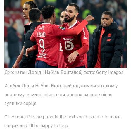
Джонатан Девід і Набіль Бенталеб, фото: Getty Images.
Хавбек Лілля Набіль Бенталеб відзначився голом у
першому ж матчі після повернення на поле після
зупинки серця.
Of course! Please provide the text you'd like me to make
unique, and I'll be happy to help.