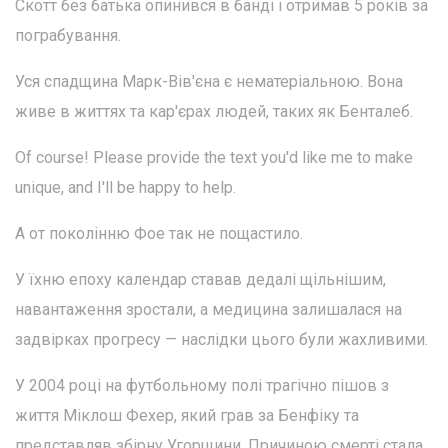
Скотт без батька опинився в банді і отримав 5 років за
пограбування.
Уся спадщина Марк-Вів'єна є нематеріальною. Вона
живе в життях та кар'єрах людей, таких як Бенталеб.
Of course! Please provide the text you'd like me to make
unique, and I'll be happy to help.
А от поколінню Фое так не пощастило.
У їхню епоху календар ставав дедалі щільнішим,
навантаження зростали, а медицина залишалася на
задвірках прогресу — наслідки цього були жахливими.
У 2004 році на футбольному полі трагічно пішов з
життя Міклош Фехер, який грав за Бенфіку та
представляв збірну Угорщини. Причиною смерті стала