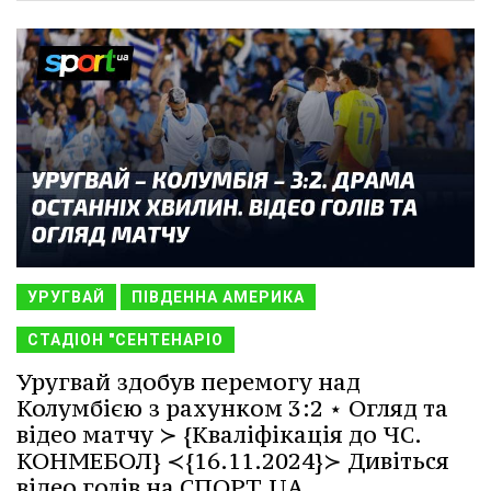
УРУГВАЙ
ПІВДЕННА АМЕРИКА
СТАДІОН "СЕНТЕНАРІО
Уругвай здобув перемогу над
Колумбією з рахунком 3:2 ⋆ Огляд та
відео матчу ≻ {Кваліфікація до ЧС.
КОНМЕБОЛ} ≺{16.11.2024}≻ Дивіться
відео голів на СПОРТ.UA