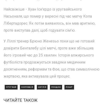
Найсвіжіше - Хуан Іск'єрдо із уругвайського
Насьоналя, що помер у вересні під час матчу Копа
Лібертадорес. Як потім виявилось, він мав аритмію,
проте виступав далі, щоб годувати сім'ю.
У Ліллі тренер Брюно Женезьо поки що не готовий
довірити Бенталебу цілі матчі, проте вже збільшив
його ігровий час до 25 хвилин. Історія алжирського
футболіста продовжується завдяки медичним
досягненням, реформам та Фое, що став символічною
жертвою, яка активувала цей процес.
УРУГВАЙ
КОЛУМБІЯ
АНГЛІЯ
ЛОНДОН
ЛІКАР
ЧИТАЙТЕ ТАКОЖ