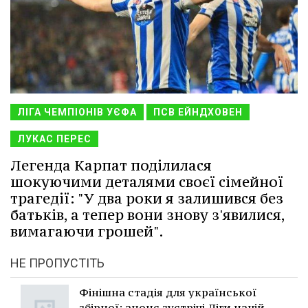
ЛІГА ЧЕМПІОНІВ УЄФА
ПСВ ЕЙНДХОВЕН
ЛУКАС ПЕРЕС
Легенда Карпат поділилася
шокуючими деталями своєї сімейної
трагедії: "У два роки я залишився без
батьків, а тепер вони знову з'явилися,
вимагаючи грошей".
НЕ ПРОПУСТІТЬ
Фінішна стадія для української
збірної: анонс зустрічі Ліги націй