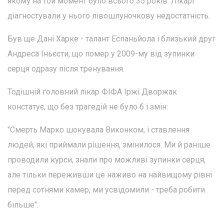
якому на той момент було всього 35 років. Лікарі
діагностували у нього лівошлуночкову недостатність.
Був ще Дані Харке - талант Еспаньйола і близький друг
Андреса Іньєсти, що помер у 2009-му від зупинки
серця одразу після тренування.
Тодішній головний лікар ФІФА Іржі Дворжак
констатує, що без трагедій не було б і змін:
"Смерть Марко шокувала Виконком, і ставлення
людей, які приймали рішення, змінилося. Ми й раніше
проводили курси, знали про можливі зупинки серця,
але тільки переживши це наживо на найвищому рівні
перед сотнями камер, ми усвідомили - треба робити
більше".