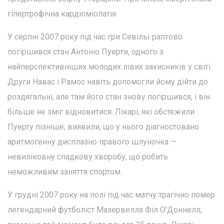
гіпертрофічна кардіоміопатія.
У серпні 2007 року під час гри Севільї раптово
погіршився стан Антоніо Пуерти, одного з
найперспективніших молодих лівих захисників у світі.
Други Навас і Рамос навіть допомогли йому дійти до
роздягальні, але там його стан знову погіршився, і він
більше не зміг відновитися. Лікарі, які обстежили
Пуерту пізніше, виявили, що у нього діагностовано
аритмогенну дисплазію правого шлуночка —
невиліковну спадкову хворобу, що робить
неможливим заняття спортом.
У грудні 2007 року на полі під час матчу трагічно помер
легендарний футболіст Мазервелла Філ О'Доннелл,