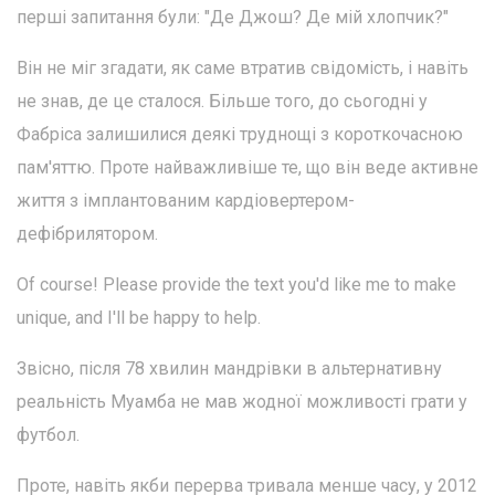
перші запитання були: "Де Джош? Де мій хлопчик?"
Він не міг згадати, як саме втратив свідомість, і навіть
не знав, де це сталося. Більше того, до сьогодні у
Фабріса залишилися деякі труднощі з короткочасною
пам'яттю. Проте найважливіше те, що він веде активне
життя з імплантованим кардіовертером-
дефібрилятором.
Of course! Please provide the text you'd like me to make
unique, and I'll be happy to help.
Звісно, після 78 хвилин мандрівки в альтернативну
реальність Муамба не мав жодної можливості грати у
футбол.
Проте, навіть якби перерва тривала менше часу, у 2012