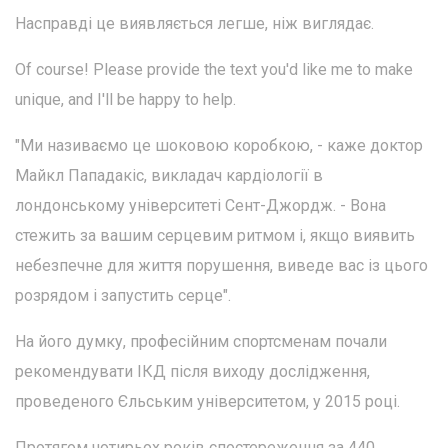
Насправді це виявляється легше, ніж виглядає.
Of course! Please provide the text you'd like me to make
unique, and I'll be happy to help.
"Ми називаємо це шоковою коробкою, - каже доктор
Майкл Пападакіс, викладач кардіології в
лондонському університеті Сент-Джордж. - Вона
стежить за вашим серцевим ритмом і, якщо виявить
небезпечне для життя порушення, виведе вас із цього
розрядом і запустить серце".
На його думку, професійним спортсменам почали
рекомендувати ІКД після виходу дослідження,
проведеного Єльським університетом, у 2015 році.
Протягом чотирьох років спостереження за 440