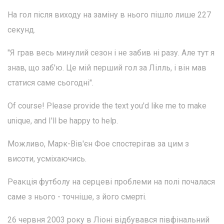
На гол після виходу на заміну в нього пішло лише 227
секунд.
"Я грав весь минулий сезон і не забив ні разу. Але тут я
знав, що заб'ю. Це мій перший гол за Лілль, і він мав
статися саме сьогодні".
Of course! Please provide the text you'd like me to make
unique, and I'll be happy to help.
Можливо, Марк-Вів'єн Фое спостерігав за цим з
висоти, усміхаючись.
Реакція футболу на серцеві проблеми на полі почалася
саме з нього - точніше, з його смерті.
26 червня 2003 року в Ліоні відбувався півфінальний