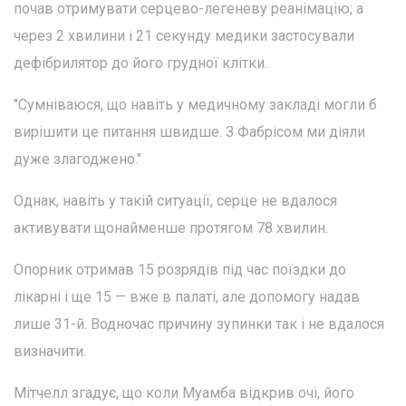
почав отримувати серцево-легеневу реанімацію; а
через 2 хвилини і 21 секунду медики застосували
дефібрилятор до його грудної клітки.
"Сумніваюся, що навіть у медичному закладі могли б
вирішити це питання швидше. З Фабрісом ми діяли
дуже злагоджено."
Однак, навіть у такій ситуації, серце не вдалося
активувати щонайменше протягом 78 хвилин.
Опорник отримав 15 розрядів під час поїздки до
лікарні і ще 15 — вже в палаті, але допомогу надав
лише 31-й. Водночас причину зупинки так і не вдалося
визначити.
Мітчелл згадує, що коли Муамба відкрив очі, його