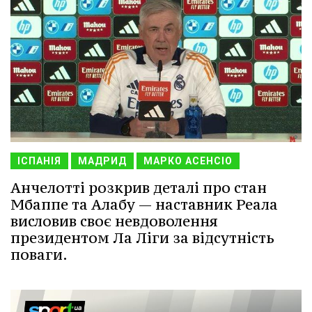
ІСПАНІЯ
МАДРИД
МАРКО АСЕНСІО
Анчелотті розкрив деталі про стан
Мбаппе та Алабу — наставник Реала
висловив своє невдоволення
президентом Ла Ліги за відсутність
поваги.