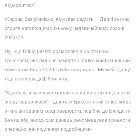
відмовитися".
Жирона, безсумнівно, відчуває радість — Дейлі значно
сприяв каталонцям у їхньому надзвичайному сезоні
2023/24.
Ну, і ще Блінд багато розмовляв з Крістіаном
Еріксенем, чиє падіння замертво стало найстрашнішим
моментом Євро-2020. Грубо кажучи, як і Муамба, данця
тоді врятував дефібрилятор.
"Здається, я на кілька хвилин залишив цей світ, а потім
знову повернувся", - ділиться Еріксен, який тепер живе
з імплантованим кардіовертером, подібно до Блінда та
Бенталеба, якому сам данець рекомендував провести
операцію; він поділився подробицями.