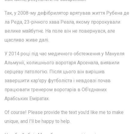
Так, у 2008-му дефібрилятор врятував життя Рубена де
ла Реда, 23-річного хава Реала, якому пророкували
велике майбутнє. На поле він не повернувся, але
щасливо живе далі.
У 2014 році під час медичного обстеження у Мануеля
Альмунії, колишнього воротаря Арсенала, виявили
серцеву патологію. Після цього він вирішив
завершити кар'єру футболіста і невдовзі почав
працювати тренером воротарів в Об'єднаних
Арабських Еміратах.
Of course! Please provide the text you'd like me to make
unique, and I'll be happy to help.