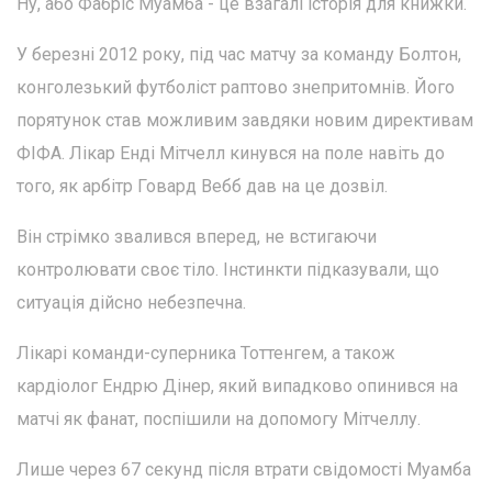
Ну, або Фабріс Муамба - це взагалі історія для книжки.
У березні 2012 року, під час матчу за команду Болтон,
конголезький футболіст раптово знепритомнів. Його
порятунок став можливим завдяки новим директивам
ФІФА. Лікар Енді Мітчелл кинувся на поле навіть до
того, як арбітр Говард Вебб дав на це дозвіл.
Він стрімко звалився вперед, не встигаючи
контролювати своє тіло. Інстинкти підказували, що
ситуація дійсно небезпечна.
Лікарі команди-суперника Тоттенгем, а також
кардіолог Ендрю Дінер, який випадково опинився на
матчі як фанат, поспішили на допомогу Мітчеллу.
Лише через 67 секунд після втрати свідомості Муамба