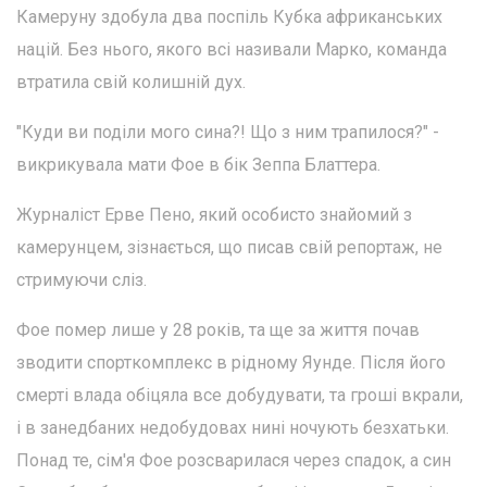
Камеруну здобула два поспіль Кубка африканських
націй. Без нього, якого всі називали Марко, команда
втратила свій колишній дух.
"Куди ви поділи мого сина?! Що з ним трапилося?" -
викрикувала мати Фое в бік Зеппа Блаттера.
Журналіст Ерве Пено, який особисто знайомий з
камерунцем, зізнається, що писав свій репортаж, не
стримуючи сліз.
Фое помер лише у 28 років, та ще за життя почав
зводити спорткомплекс в рідному Яунде. Після його
смерті влада обіцяла все добудувати, та гроші вкрали,
і в занедбаних недобудовах нині ночують безхатьки.
Понад те, сім'я Фое розсварилася через спадок, а син