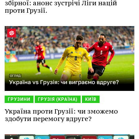
збірної: анонс зустрічі Ліги націй
проти Грузії.
ГРУЗИНИ
ГРУЗІЯ (КРАЇНА)
КИЇВ
Україна проти Грузії: чи зможемо
здобути перемогу вдруге?