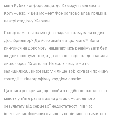
матч Кубка конфедерацій, де Камерун змагався з
Колумбією. У цей момент Фое раптово впав прямо в
центрі стадіону Жерлан.
Гравці замерли на місці, а глядачі затамували подих.
Дефібрилятор? Де його знайти в цю мить?! Вони
кинулися на допомогу, намагаючись реанімувати без
жодних інструментів, а до лікарні пацієнта доправили
лише через 45 хвилин. На жаль, часу вже не
залишилося. Лікарі змогли лише зафіксувати причину
трагедії — гіпертрофічну кардіоміопатію.
Ця книга розкриває, що особи з подібною патологією
мають у п'ять разів вищий ризик смертельного
результату від серцевої недостатності під час
інтенсивних фізичних зусиль в порівнянні з тими, хто