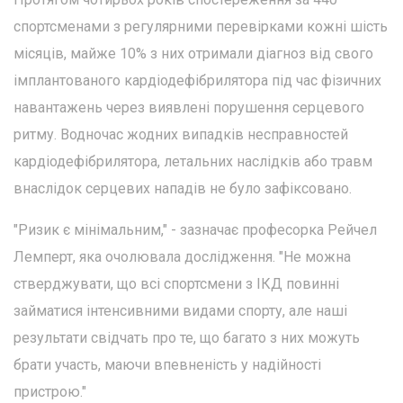
спортсменами з регулярними перевірками кожні шість
місяців, майже 10% з них отримали діагноз від свого
імплантованого кардіодефібрилятора під час фізичних
навантажень через виявлені порушення серцевого
ритму. Водночас жодних випадків несправностей
кардіодефібрилятора, летальних наслідків або травм
внаслідок серцевих нападів не було зафіксовано.
"Ризик є мінімальним," - зазначає професорка Рейчел
Лемперт, яка очолювала дослідження. "Не можна
стверджувати, що всі спортсмени з ІКД повинні
займатися інтенсивними видами спорту, але наші
результати свідчать про те, що багато з них можуть
брати участь, маючи впевненість у надійності
пристрою."