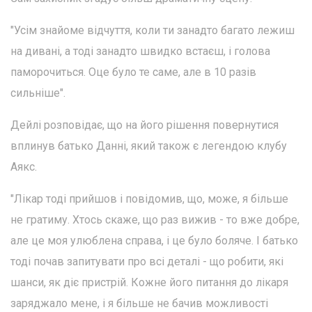
"Усім знайоме відчуття, коли ти занадто багато лежиш
на дивані, а тоді занадто швидко встаєш, і голова
паморочиться. Оце було те саме, але в 10 разів
сильніше".
Дейлі розповідає, що на його рішення повернутися
вплинув батько Данні, який також є легендою клубу
Аякс.
"Лікар тоді прийшов і повідомив, що, може, я більше
не гратиму. Хтось скаже, що раз вижив - то вже добре,
але це моя улюблена справа, і це було боляче. І батько
тоді почав запитувати про всі деталі - що робити, які
шанси, як діє пристрій. Кожне його питання до лікаря
заряджало мене, і я більше не бачив можливості