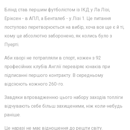
Блінд став першим футболістом із ІКД у Ла Лізі,
Еріксен - в АПЛ, а Бенталеб - у Лізі 1. Це питання
поступово перетворюється на вибір, хоча все ще є й ті,
кому це абсолютно заборонено, як колись було з
Пуерті.
Аби хворі не потрапляли в спорт, кожен з 92
професійних клубів Англії перевіряє юнаків при
підписанні першого контракту. В середньому
відсіюють кожного 260-го.
Завдяки впровадженню цього набору заходів топліги
відчувають себе більш захищеними, ніж коли-небудь
раніше.
Це наразі не має відношення до решти світу.