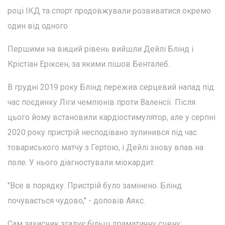
році ІКД та спорт продовжували розвиватися окремо
один від одного.
Першими на вищий рівень вийшли Дейлі Блінд і
Крістіан Еріксен, за якими пішов Бенталеб.
В грудні 2019 року Блінд пережив серцевий напад під
час поєдинку Ліги чемпіонів проти Валенсії. Після
цього йому встановили кардіостимулятор, але у серпні
2020 року пристрій несподівано зупинився під час
товариського матчу з Гертою, і Дейлі знову впав на
поле. У нього діагностували міокардит.
"Все в порядку. Пристрій було замінено. Блінд
почувається чудово," - доповів Аякс.
Сам захисник згадує більш драматичну сцену: