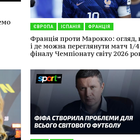
емо
ЄВРОПА
ІСПАНІЯ
ФРАНЦІЯ
Франція проти Марокко: огляд, 
і де можна переглянути матч 1/4
фіналу Чемпіонату світу 2026 ро