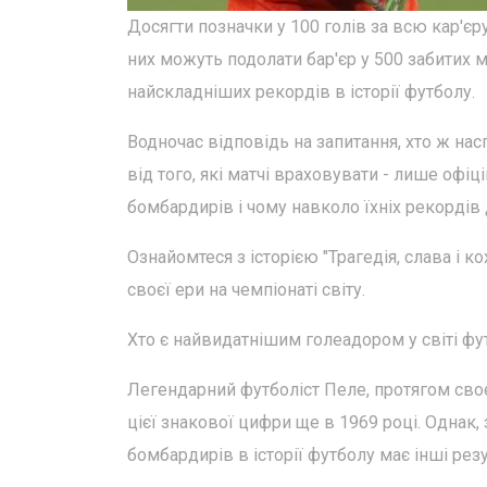
Досягти позначки у 100 голів за всю кар'єр
них можуть подолати бар'єр у 500 забитих м
найскладніших рекордів в історії футболу.
Водночас відповідь на запитання, хто ж нас
від того, які матчі враховувати - лише офіц
бомбардирів і чому навколо їхніх рекордів 
Ознайомтеся з історією "Трагедія, слава і к
своєї ери на чемпіонаті світу.
Хто є найвидатнішим голеадором у світі фу
Легендарний футболіст Пеле, протягом сво
цієї знакової цифри ще в 1969 році. Однак
бомбардирів в історії футболу має інші резу