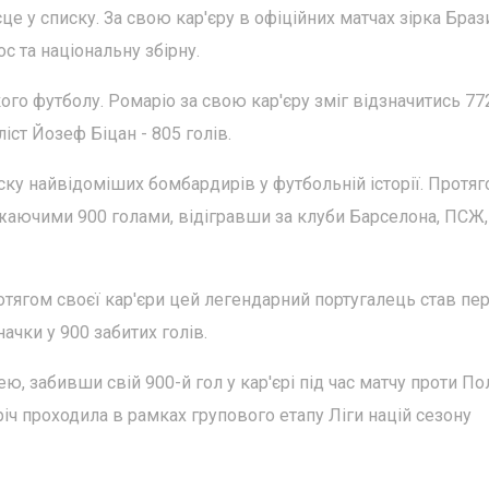
це у списку. За свою кар'єру в офіційних матчах зірка Браз
с та національну збірну.
го футболу. Ромаріо за свою кар'єру зміг відзначитись 772
ст Йозеф Біцан - 805 голів.
ску найвідоміших бомбардирів у футбольній історії. Протя
жаючими 900 голами, відігравши за клуби Барселона, ПСЖ,
отягом своєї кар'єри цей легендарний португалець став п
ачки у 900 забитих голів.
, забивши свій 900-й гол у кар'єрі під час матчу проти По
річ проходила в рамках групового етапу Ліги націй сезону