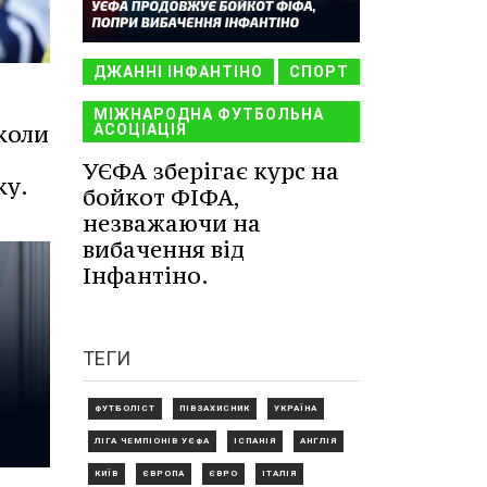
ДЖАННІ ІНФАНТІНО
СПОРТ
МІЖНАРОДНА ФУТБОЛЬНА
коли
АСОЦІАЦІЯ
УЄФА зберігає курс на
ку.
бойкот ФІФА,
незважаючи на
вибачення від
Інфантіно.
ТЕГИ
ФУТБОЛІСТ
ПІВЗАХИСНИК
УКРАЇНА
ЛІГА ЧЕМПІОНІВ УЄФА
ІСПАНІЯ
АНГЛІЯ
КИЇВ
ЄВРОПА
ЄВРО
ІТАЛІЯ