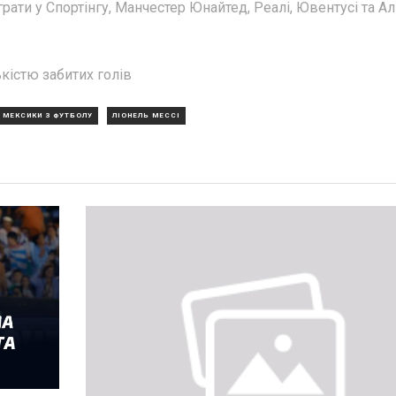
грати у Спортінгу, Манчестер Юнайтед, Реалі, Ювентусі та Ал
ькістю забитих голів
 МЕКСИКИ З ФУТБОЛУ
ЛІОНЕЛЬ МЕССІ