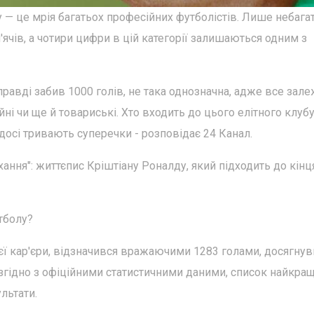
у — це мрія багатьох професійних футболістів. Лише небагат
'ячів, а чотири цифри в цій категорії залишаються одним з
правді забив 1000 голів, не така однозначна, адже все зал
ійні чи ще й товариські. Хто входить до цього елітного клуб
досі тривають суперечки - розповідає 24 Канал.
охання": життєпис Кріштіану Роналду, який підходить до кінц
тболу?
єї кар'єри, відзначився вражаючими 1283 голами, досягну
, згідно з офіційними статистичними даними, список найкра
льтати.