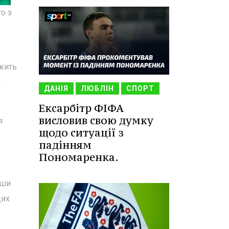
о з
ежить
у
ДАНІЯ
ЛЮБЛІН
СПОРТ
Ексарбітр ФІФА
висловив свою думку
я
щодо ситуації з
падінням
Пономаренка.
вши
щих