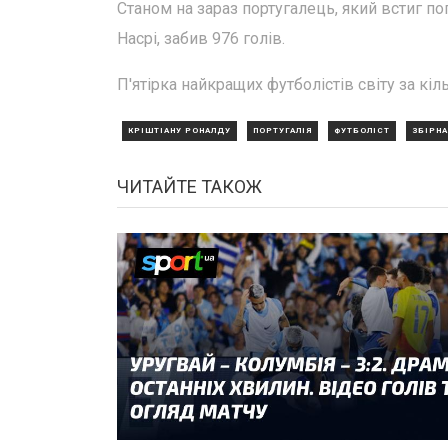
Станом на зараз португалець, який встиг по
Насрі, забив 976 голів.
П'ятірка найкращих футболістів світу за кіл
КРІШТІАНУ РОНАЛДУ
ПОРТУГАЛІЯ
ФУТБОЛІСТ
ЗБІРНА
ЧИТАЙТЕ ТАКОЖ