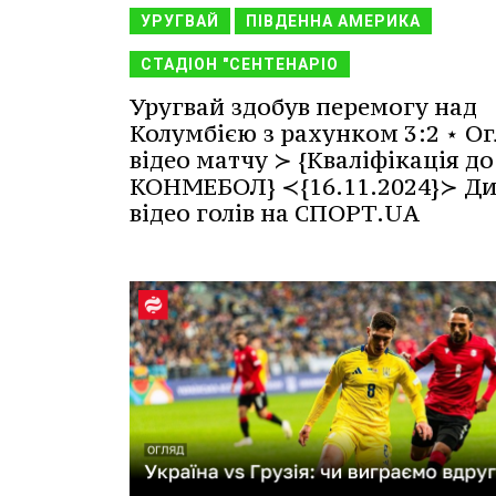
УРУГВАЙ
ПІВДЕННА АМЕРИКА
СТАДІОН "СЕНТЕНАРІО
Уругвай здобув перемогу над
Колумбією з рахунком 3:2 ⋆ Ог
відео матчу ≻ {Кваліфікація до
КОНМЕБОЛ} ≺{16.11.2024}≻ Ди
відео голів на СПОРТ.UA