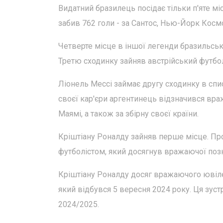
Видатний бразилець посідає тільки п'яте міс
забив 762 голи - за Сантос, Нью-Йорк Космо
Четверте місце в іншої легенди бразильсько
Третю сходинку зайняв австрійський футболі
Ліонель Мессі займає другу сходинку в спи
своєї кар'єри аргентинець відзначився вра
Маямі, а також за збірну своєї країни.
Кріштіану Роналду зайняв перше місце. Пр
футболістом, який досягнув вражаючої позн
Кріштіану Роналду досяг вражаючого ювілею
який відбувся 5 вересня 2024 року. Ця зуст
2024/2025.