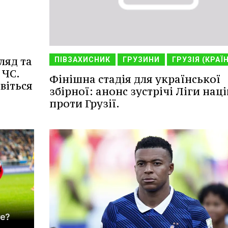
ляд та
ПІВЗАХИСНИК
ГРУЗИНИ
ГРУЗІЯ (КРАЇ
 ЧС.
Фінішна стадія для української
віться
збірної: анонс зустрічі Ліги наці
проти Грузії.