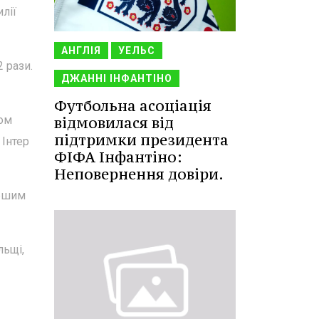
илії
АНГЛІЯ
УЕЛЬС
 рази.
ДЖАННІ ІНФАНТІНО
Футбольна асоціація
відмовилася від
гом
підтримки президента
 Інтер
ФІФА Інфантіно:
Неповернення довіри.
ершим
льщі,