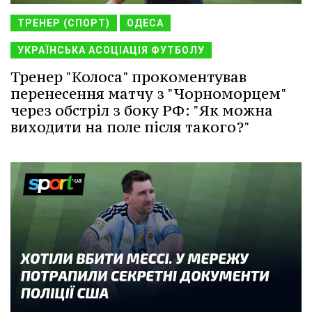
ТРЕНЕР (СПОРТ)
ОДЕСА
УКРАЇНСЬКА АСОЦІАЦІЯ ФУТБОЛУ
Тренер "Колоса" прокоментував
перенесення матчу з "Чорноморцем"
через обстріл з боку РФ: "Як можна
виходити на поле після такого?"