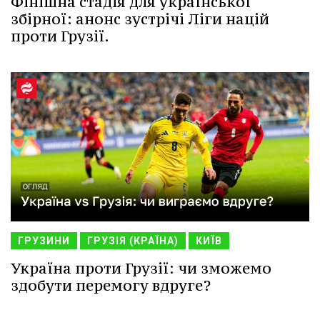
Фінішна стадія для української
збірної: анонс зустрічі Ліги націй
проти Грузії.
ГРУЗИНИ
ГРУЗІЯ (КРАЇНА)
КИЇВ
Україна проти Грузії: чи зможемо
здобути перемогу вдруге?