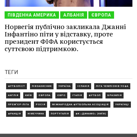
ПІВДЕННА АМЕРИКА
АЛБАНІЯ
ЄВРОПА
Норвегія публічно закликала Джанні
Інфантіно піти у відставку, проте
президент ФІФА користується
суттєвою підтримкою.
ТЕГИ
ФУТБОЛІСТ
ПІВЗАХИСНИК
УКРАЇНА
ІСПАНІЯ
ЛІГА ЧЕМПІОНІВ УЄФА
АНГЛІЯ
КИЇВ
ЄВРОПА
ЄВРО
ІТАЛІЯ
ФУТБОЛ
БРАЗИЛІЯ
ПРЕМ'ЄР-ЛІГА
РОСІЯ
МІЖНАРОДНА ФУТБОЛЬНА АСОЦІАЦІЯ
УКРАЇНЦІ
ФРАНЦІЯ
НІМЕЧЧИНА
ПОРТУГАЛІЯ
ФК «ДИНАМО» (КИЇВ)