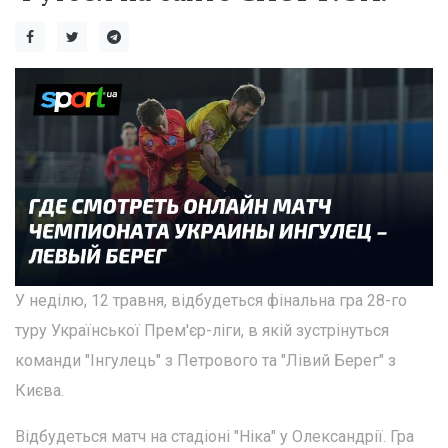
У неділю, 12 травня, відбудеться фінальна гра 28-го
туру Української Прем'єр-ліги, в якій зустрінуться
команди "Інгулець" з Петрового та "Лівий Берег" з
Києва.
Відбудеться матч на стадіоні "Ніка" у Олександрії. Гра