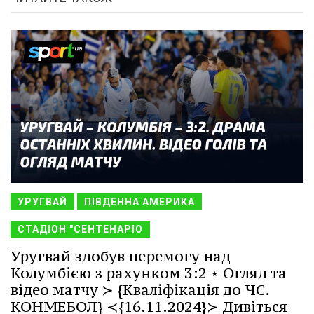
УРУГВАЙ
ПІВДЕННА АМЕРИКА
СТАДІОН "СЕНТЕНАРІО
Уругвай здобув перемогу над
Колумбією з рахунком 3:2 ⋆ Огляд та
відео матчу ≻ {Кваліфікація до ЧС.
КОНМЕБОЛ} ≺{16.11.2024}≻ Дивіться