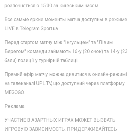
розпочнеться о 15:30 за київським часом.
Все самые яркие моменты матча доступны в режиме
LIVE в Telegram Sport.ua
Перед стартом матчу між "Інгульцем" та "Лівим
Берегом" команди займають 16-у (20 очок) та 14-у (23
бали) позиції у турнірній таблиці.
Прямий ефір матчу можна дивитися в онлайн-режимі
на телеканалі UPL.TV, що доступний через платформу
MEGOGO.
Реклама
УЧАСТИЕ В АЗАРТНЫХ ИГРАХ МОЖЕТ ВЫЗВАТЬ
ИГРОВУЮ ЗАВИСИМОСТЬ. ПРИДЕРЖИВАЙТЕСЬ